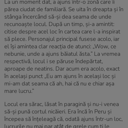
La un moment dat, a ajuns într-o zonă care îi
părea ciudat de familiară. Se uita în dreapta și în
stânga încercând să-și dea seama de unde
recunoaște locul. După un timp, și-a amintit:
citise despre acel loc în cartea care l-a inspirat
să plece. Personajul principal fusese acolo, iar
el își amintea clar reacția de atunci: „Wow, ce
nebunie, unde a ajuns băiatul ăsta.” La vremea
respectivă, locul i se păruse îndepărtat,
aproape de neatins. Dar acum era acolo, exact
în același punct „Eu am ajuns în același loc și
mi-am dat seama că ah, hai că nu e chiar așa
mare lucru.”
Locul era sărac, lăsat în paragină și nu-i venea
să-și pună cortul nicăieri. Era încă în Peru și
începea să înțeleagă că, odată ajuns într-un loc,
lucrurile nu mai par atât de grele cum ți le