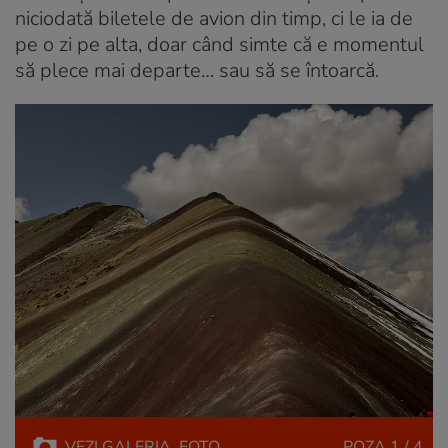
niciodată biletele de avion din timp, ci le ia de
pe o zi pe alta, doar când simte că e momentul
să plece mai departe… sau să se întoarcă.
VEZI
GALERIA
FOTO
POZA
1 / 4