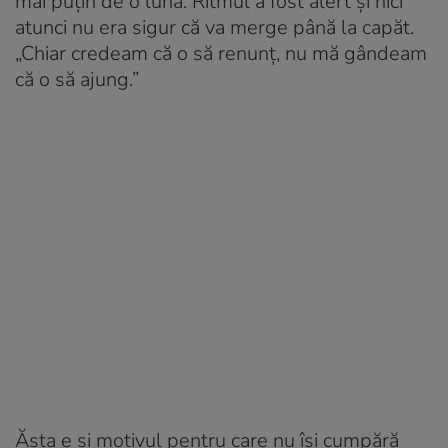
mai puțin de o lună. Ritmul a fost alert și nici
atunci nu era sigur că va merge până la capăt.
„Chiar credeam că o să renunț, nu mă gândeam
că o să ajung.”
Ăsta e și motivul pentru care nu își cumpără