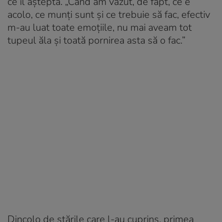
ce îl aștepta. „Când am văzut, de fapt, ce e
acolo, ce munți sunt și ce trebuie să fac, efectiv
m-au luat toate emoțiile, nu mai aveam tot
tupeul ăla și toată pornirea asta să o fac.”
Dincolo de stările care l-au cuprins, primea