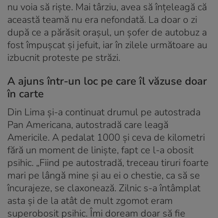
nu voia să riște. Mai târziu, avea să înțeleagă că
această teamă nu era nefondată. La doar o zi
după ce a părăsit orașul, un șofer de autobuz a
fost împușcat și jefuit, iar în zilele următoare au
izbucnit proteste pe străzi.
A ajuns într-un loc pe care îl văzuse doar
în carte
Din Lima și-a continuat drumul pe autostrada
Pan Americana, autostradă care leagă
Americile. A pedalat 1000 și ceva de kilometri
fără un moment de liniște, fapt ce l-a obosit
psihic. „Fiind pe autostradă, treceau tiruri foarte
mari pe lângă mine și au ei o chestie, ca să se
încurajeze, se claxonează. Zilnic s-a întâmplat
asta și de la atât de mult zgomot eram
superobosit psihic. Îmi doream doar să fie