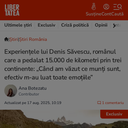
Susține
Cont
Caută
Ultimele știri
Exclusiv
Criză politică
Opinii
Intervi
|
Ştiri
|
Știri România
Experiențele lui Denis Săvescu, românul
care a pedalat 15.000 de kilometri prin trei
continente: „Când am văzut ce munți sunt,
efectiv m-au luat toate emoțiile”
Ana Botezatu
Contributor
Actualizat pe 17 aug. 2025, 10:19
1 comentariu
Exclusiv