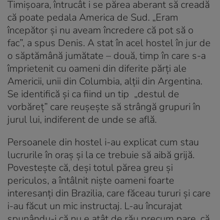
Timișoara, întrucât i se părea aberant să creadă
că poate pedala America de Sud. „Eram
începător și nu aveam încredere că pot să o
fac”, a spus Denis. A stat în acel hostel în jur de
o săptămână jumătate – două, timp în care s-a
împrietenit cu oameni din diferite părți ale
Americii, unii din Columbia, alții din Argentina.
Se identifică și ca fiind un tip „destul de
vorbăreț” care reușește să strângă grupuri în
jurul lui, indiferent de unde se află.
Persoanele din hostel i-au explicat cum stau
lucrurile în oraș și la ce trebuie să aibă grijă.
Povestește că, deși totul părea greu și
periculos, a întâlnit niște oameni foarte
interesanți din Brazilia, care făceau tururi și care
i-au făcut un mic instructaj. L-au încurajat
spunându-i că nu e atât de rău precum pare, că