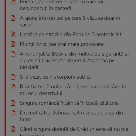
Prima dată într-un hostel cu oameni
necunoscuți în cameră
A ajuns într-un loc pe care îl văzuse doar în
carte
Urmărit pe străzile din Peru de 3 motocicliști
Munții Anzi, cea mai mare provocare
A renunțat la Bolivia din motive de siguranță și
a ales să traverseze deșertul Atacama pe
bicicletă
S-a trezit cu 7 scorpioni sub el
Reacția trecătorilor când îl vedeau pedalând în
mijlocul deșertului
Singura româncă întâlnită în toată călătoria
Drumul către Ushuaia, cel mai sudic oraș din
lume
Când singura dorință de Crăciun este să nu mai
bată vântul