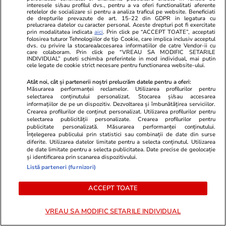
Dimineața a ajutat-o pe acea femeie să își
interesele si/sau profilul dvs., pentru a va oferi functionalitati aferente
retelelor de socializare si pentru a analiza traficul pe website. Beneficiati
așeze scaunele pe terasă pentru a-i răsplăti
de drepturile prevazute de art. 15-22 din GDPR in legatura cu
prelucrarea datelor cu caracter personal. Aceste drepturi pot fi exercitate
bunătatea, i-a mulțumit din suflet și a plecat
prin modalitatea indicata
aici
. Prin click pe “ACCEPT TOATE”, acceptati
folosirea tuturor Tehnologiilor de tip Cookie, care implica inclusiv acceptul
mai departe.
dvs. cu privire la stocarea/accesarea informatiilor de catre Vendor-ii cu
care colaboram. Prin click pe “VREAU SA MODIFIC SETARILE
INDIVIDUAL” puteti schimba preferintele in mod individual, mai putin
După această experiență, Denis a mai pedalat
cele legate de cookie strict necesare pentru functionarea website-ului.
undeva la 500 de kilometri până a ajuns în
Atât noi, cât și partenerii noștri prelucrăm datele pentru a oferi:
Măsurarea performanței reclamelor. Utilizarea profilurilor pentru
deșertul Sechura, care începe din zona Ica din
selectarea conținutului personalizat. Stocarea și/sau accesarea
Peru.
informațiilor de pe un dispozitiv. Dezvoltarea și îmbunătățirea serviciilor.
Crearea profilurilor de conținut personalizat. Utilizarea profilurilor pentru
selectarea publicității personalizate. Crearea profilurilor pentru
publicitate personalizată. Măsurarea performanței conținutului.
Înțelegerea publicului prin statistici sau combinații de date din surse
diferite. Utilizarea datelor limitate pentru a selecta conținutul. Utilizarea
de date limitate pentru a selecta publicitatea. Date precise de geolocație
și identificarea prin scanarea dispozitivului.
Listă parteneri (furnizori)
ACCEPT TOATE
VREAU SA MODIFIC SETARILE INDIVIDUAL