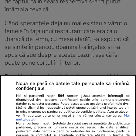
de faptul că în seara respectivă s-ar fi putut
întâmpla ceva rău.
Când speranțele deja nu mai existau a văzut o
femeie în fața unui restaurant care era ca o
„baracă de lemn, cu mese afară”, i-a explicat că
se simte în pericol, doamna l-a înțeles și i-a
spus că știe despre aceste cazuri, așa că își
poate pune cortul în interior.
După jumătate de oră, i-a văzut pe acei băieți
Nouă ne pasă ca datele tale personale să rămână
cu încă alți trei că îl căutau. „Mă gândeam că
confidențiale
ăsta a fost norocul meu și că în seara aia se
Noi și partenerii noștri
596
stocăm și/sau accesăm informații pe
putea întâmpla ceva super nasol. Asta a fost
dispozitivul dvs., precum identificatorii cookie unici pentru prelucrarea
datelor cu caracter personal. Puteți accepta sau gestiona preferințele dvs.
prima experiență nașpa pe care am simțit-o, că
făcând clic mai jos, respectiv vă puteți opune utilizării unui interes legitim
în orice moment pe pagina cu politica de confidențialitate. Aceste alegeri
aș fi putut să fiu jefuit sau să se întâmple ceva.”,
vor fi raportate partenerilor noștri și nu vă vor afecta navigarea.
Mai
multe detalii
explică Denis.
Noi si partenerii nostri (retelele de socializare si agentiile de publicitate
partenere, precum si furnizorii nostri de servicii de date analitice)
prelucram date pentru a permite website-ului sa functioneze, pentru a
personaliza continutul si anunturile publicitare afisate in functie de