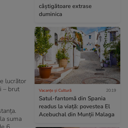
câștigătoare extrase
duminica
e lucrător
i – brut
Vacanțe și Cultură
20:19
Satul-fantomă din Spania
readus la viață: povestea El
tanța.
Acebuchal din Munții Malaga
 la suma
de 6