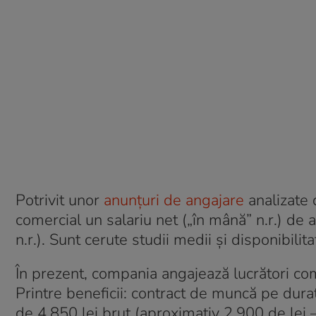
Potrivit unor
anunțuri de angajare
analizate 
comercial un salariu net („în mână” n.r.) de 
n.r.). Sunt cerute studii medii și disponibili
În prezent, compania angajează lucrători co
Printre beneficii: contract de muncă pe dur
de 4.850 lei brut (aproximativ 2.900 de lei 