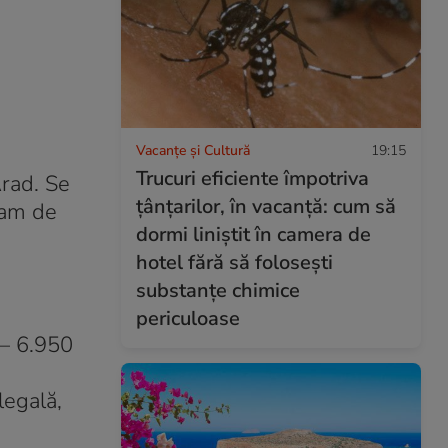
Vacanțe și Cultură
19:15
Trucuri eficiente împotriva
Arad. Se
țânțarilor, în vacanță: cum să
gram de
dormi liniștit în camera de
hotel fără să folosești
substanțe chimice
periculoase
 – 6.950
legală,