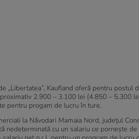
de „Libertatea”, Kaufland oferă pentru postul d
aproximativ 2.900 – 3.100 lei (4.850 – 5.300 le
tate pentru progam de lucru în ture.
merciali la Năvodari Mamaia Nord, județul Cons
ată nedeterminată cu un salariu ce pornește de
– salariu net n.r.), pentru un program de lucru 