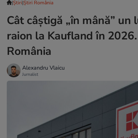
|
Ştiri
|
Știri România
Cât câștigă „în mână” un l
raion la Kaufland în 2026.
România
Alexandru Vlaicu
Jurnalist