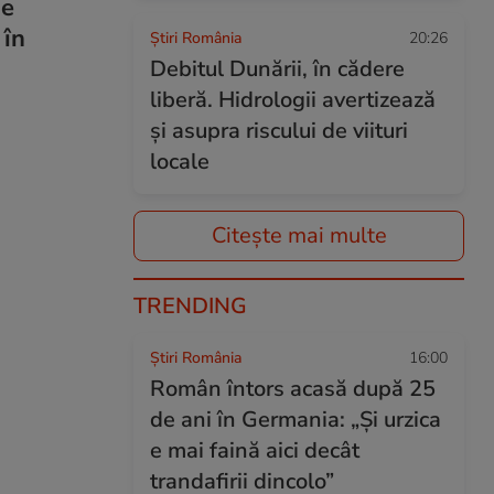
de
 în
Știri România
20:26
Debitul Dunării, în cădere
liberă. Hidrologii avertizează
și asupra riscului de viituri
locale
Citește mai multe
TRENDING
Știri România
16:00
Român întors acasă după 25
de ani în Germania: „Și urzica
e mai faină aici decât
trandafirii dincolo”