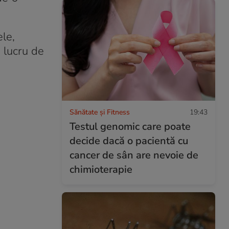
ele,
e lucru de
Sănătate și Fitness
19:43
Testul genomic care poate
decide dacă o pacientă cu
cancer de sân are nevoie de
chimioterapie