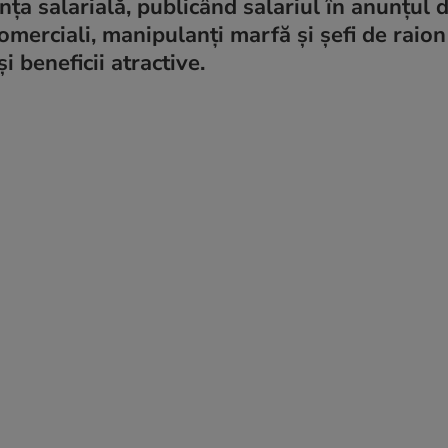
 salarială, publicând salariul în anunțul 
omerciali, manipulanți marfă și șefi de raion
i beneficii atractive.