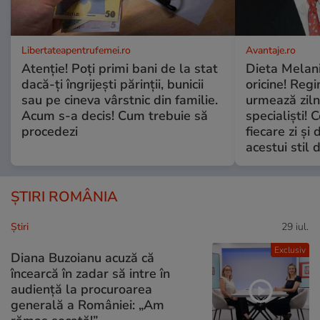
Libertateapentrufemei.ro
Avantaje.ro
Atenție! Poți primi bani de la stat
Dieta Melan
dacă-ți îngrijești părinții, bunicii
oricine! Regi
sau pe cineva vârstnic din familie.
urmează zilni
Acum s-a decis! Cum trebuie să
specialiști! 
procedezi
fiecare zi și 
acestui stil 
ȘTIRI ROMÂNIA
Ştiri
29 iul.
Exclusiv
Diana Buzoianu acuză că
încearcă în zadar să intre în
audiență la procuroarea
generală a României: „Am