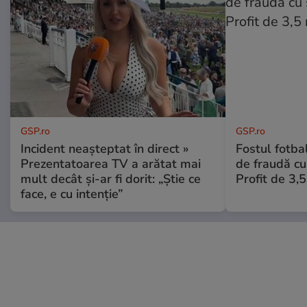
GSP.ro
GSP.ro
Incident neașteptat în direct »
Fostul fotba
Prezentatoarea TV a arătat mai
de fraudă cu 
mult decât și-ar fi dorit: „Știe ce
Profit de 3,
face, e cu intenție”