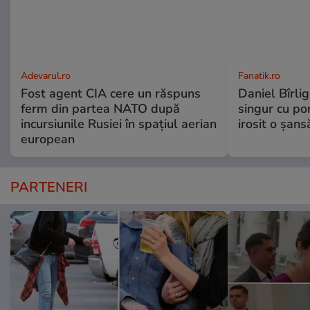
Adevarul.ro
Fanatik.ro
Fost agent CIA cere un răspuns
Daniel Bîrlig
ferm din partea NATO după
singur cu po
incursiunile Rusiei în spațiul aerian
irosit o șans
european
PARTENERI