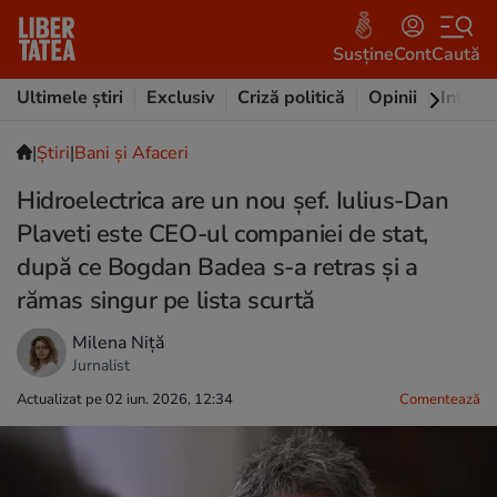
Susține
Cont
Caută
Ultimele știri
Exclusiv
Criză politică
Opinii
Intervi
|
Ştiri
|
Bani și Afaceri
Hidroelectrica are un nou șef. Iulius-Dan
Plaveti este CEO-ul companiei de stat,
după ce Bogdan Badea s-a retras și a
rămas singur pe lista scurtă
Milena Niță
Jurnalist
Actualizat pe 02 iun. 2026, 12:34
Comentează