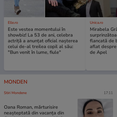
Elle.ro
Unica.ro
Este vestea momentului în
Mirabela Gră
showbiz! La 53 de ani, celebra
surprinzătoar
actriță a anunțat oficial nașterea
flancată de 
celui de-al treilea copil al său:
aflat despre
"Bun venit în lume, fiule"
de Apel
MONDEN
Stiri Mondene
17:11
Oana Roman, mărturisire
neașteptată din vacanța din