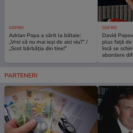
GSP.RO
GSP.RO
Adrian Popa a sărit la bătaie:
David Popovi
„Vrei să nu mai ieși de aici viu?” /
plus față de
„Scot bărbăția din tine!”
încă se schi
abordare dif
PARTENERI