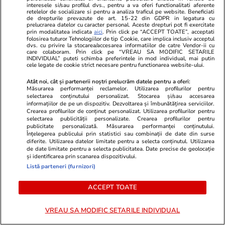
interesele si/sau profilul dvs., pentru a va oferi functionalitati aferente
retelelor de socializare si pentru a analiza traficul pe website. Beneficiati
de drepturile prevazute de art. 15-22 din GDPR in legatura cu
Mediafax.ro
StirileKanalD.ro
prelucrarea datelor cu caracter personal. Aceste drepturi pot fi exercitate
prin modalitatea indicata
aici
. Prin click pe “ACCEPT TOATE”, acceptati
Țara din Europa unde benzina
Femeie lovit
folosirea tuturor Tehnologiilor de tip Cookie, care implica inclusiv acceptul
dvs. cu privire la stocarea/accesarea informatiilor de catre Vendor-ii cu
este cea mai ieftină: diferențe
făcea plajă: „
care colaboram. Prin click pe “VREAU SA MODIFIC SETARILE
uriașe față de restul UE
INDIVIDUAL” puteti schimba preferintele in mod individual, mai putin
cele legate de cookie strict necesare pentru functionarea website-ului.
Atât noi, cât și partenerii noștri prelucrăm datele pentru a oferi:
Măsurarea performanței reclamelor. Utilizarea profilurilor pentru
selectarea conținutului personalizat. Stocarea și/sau accesarea
informațiilor de pe un dispozitiv. Dezvoltarea și îmbunătățirea serviciilor.
Crearea profilurilor de conținut personalizat. Utilizarea profilurilor pentru
PROMO
selectarea publicității personalizate. Crearea profilurilor pentru
publicitate personalizată. Măsurarea performanței conținutului.
Înțelegerea publicului prin statistici sau combinații de date din surse
diferite. Utilizarea datelor limitate pentru a selecta conținutul. Utilizarea
de date limitate pentru a selecta publicitatea. Date precise de geolocație
și identificarea prin scanarea dispozitivului.
Listă parteneri (furnizori)
ACCEPT TOATE
VREAU SA MODIFIC SETARILE INDIVIDUAL