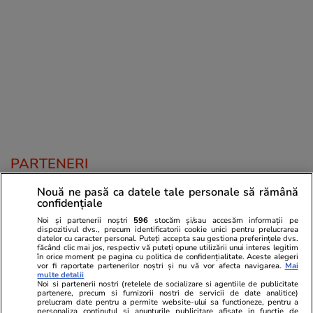
PARTENERI
Nouă ne pasă ca datele tale personale să rămână
confidențiale
Noi și partenerii noștri
596
stocăm și/sau accesăm informații pe
dispozitivul dvs., precum identificatorii cookie unici pentru prelucrarea
datelor cu caracter personal. Puteți accepta sau gestiona preferințele dvs.
făcând clic mai jos, respectiv vă puteți opune utilizării unui interes legitim
în orice moment pe pagina cu politica de confidențialitate. Aceste alegeri
vor fi raportate partenerilor noștri și nu vă vor afecta navigarea.
Mai
multe detalii
Noi si partenerii nostri (retelele de socializare si agentiile de publicitate
partenere, precum si furnizorii nostri de servicii de date analitice)
prelucram date pentru a permite website-ului sa functioneze, pentru a
personaliza continutul si anunturile publicitare afisate in functie de