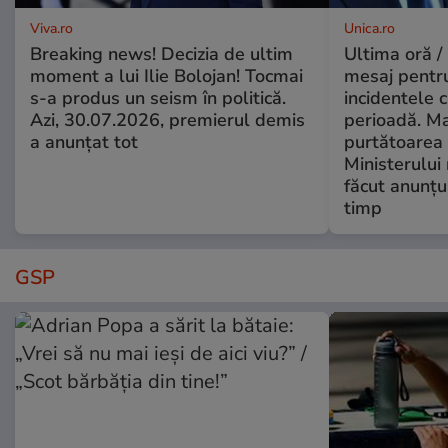
Viva.ro
Unica.ro
Breaking news! Decizia de ultim
Ultima oră /
moment a lui Ilie Bolojan! Tocmai
mesaj pentr
s-a produs un seism în politică.
incidentele 
Azi, 30.07.2026, premierul demis
perioadă. Ma
a anunțat tot
purtătoarea 
Ministerului
făcut anunțu
timp
GSP