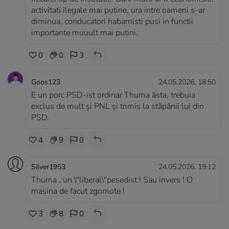
activitati ilegale mai putine, ura intre oameni s-ar
diminua, conducatori habarnisti pusi in functii
importante muuult mai putini.
0
0
3
Goos123
24.05.2026, 18:50
E un porc PSD-ist ordinar Thuma ăsta, trebuia
exclus de mult și PNL și trimis la stăpânii lui din
PSD.
4
9
0
Silver1953
24.05.2026, 19:12
Thuma , un \"liberal\"pesedist ! Sau invers ! O
masina de facut zgomote !
3
8
0