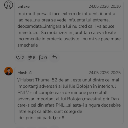
unfake
24.05.2026, 20:10
mai mult presa il face extrem de influent. ii umfla
iaginea...nu prea se vede influenta lui extrema,
deocamdata...intrigaraia lui nu cred ca ii va aduce
mare lucru. Sa mobilizezi in jurul tau cateva fosile
incremenite in proiecte useliste...nu mi se pare mare
smecherie
2
6
0
Moshu1
24.05.2026, 20:25
\"Hubert Thuma, 52 de ani, este unul dintre cei mai
importanți adversari ai lui Ilie Bolojan în interiorul
PNL\" si il completeaza de minune pe celalalt
adversar important al lui Bolojan,maestrul grinDan
care-s cei din afara PNL...si asta-i singura deosebire
intre ei,pt ca altfel sunt colegi de
idei,principii,partid,etc !!