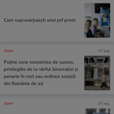
Cum supraviețuiești unui șef prost
Opinii
07 aug.
Puține zone economice de succes,
privilegiile de la vârful birocrației și
penurie în rest sau ordinea socială
din România de azi
Opinii
07 aug.