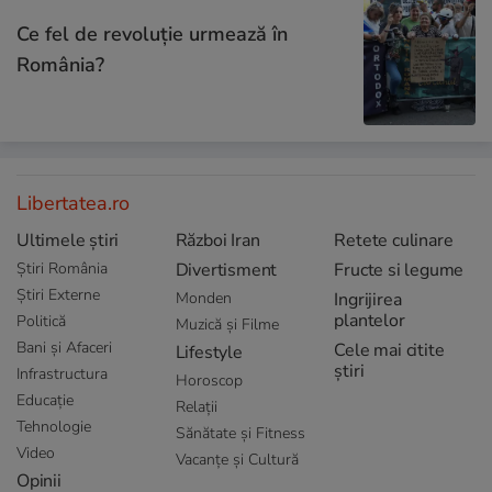
Ce fel de revoluție urmează în
România?
Libertatea.ro
Ultimele știri
Război Iran
Retete culinare
Știri România
Divertisment
Fructe si legume
Știri Externe
Monden
Ingrijirea
plantelor
Politică
Muzică și Filme
Bani și Afaceri
Cele mai citite
Lifestyle
știri
Infrastructura
Horoscop
Educație
Relații
Tehnologie
Sănătate și Fitness
Video
Vacanțe și Cultură
Opinii