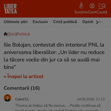
Susține
Cont
Caută
Ultimele știri
Exclusiv
Criză politică
Opinii
Intervi
|
Ştiri
|
Politică
Ilie Bolojan, contestat din interiorul PNL la
aniversarea liberalilor: „Un lider nu reduce
la tăcere vocile din jur ca să se audă mai
bine”
« Înapoi la articol
Comentarii
(16)
CalinCCL
24.05.2026, 17:13
Thuma ar trebui să fie exclus.... Poate continua să