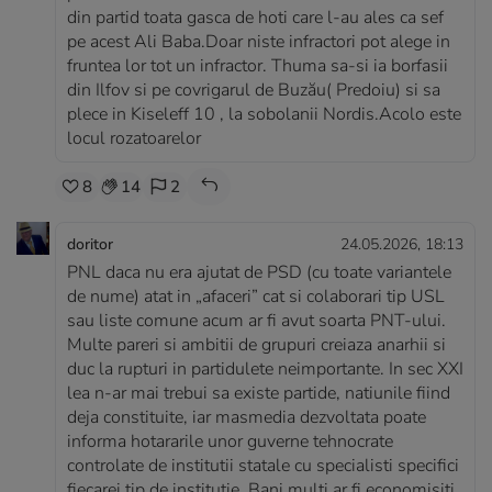
din partid toata gasca de hoti care l-au ales ca sef
pe acest Ali Baba.Doar niste infractori pot alege in
fruntea lor tot un infractor. Thuma sa-si ia borfasii
din Ilfov si pe covrigarul de Buzău( Predoiu) si sa
plece in Kiseleff 10 , la sobolanii Nordis.Acolo este
locul rozatoarelor
8
14
2
doritor
24.05.2026, 18:13
PNL daca nu era ajutat de PSD (cu toate variantele
de nume) atat in „afaceri” cat si colaborari tip USL
sau liste comune acum ar fi avut soarta PNT-ului.
Multe pareri si ambitii de grupuri creiaza anarhii si
duc la rupturi in partidulete neimportante. In sec XXI
lea n-ar mai trebui sa existe partide, natiunile fiind
deja constituite, iar masmedia dezvoltata poate
informa hotararile unor guverne tehnocrate
controlate de institutii statale cu specialisti specifici
fiecarei tip de institutie. Bani multi ar fi economisiti,