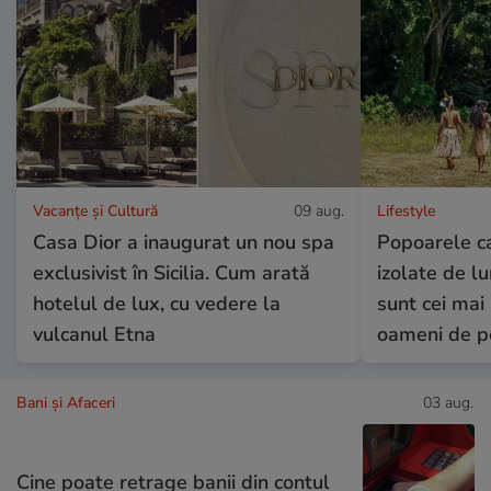
Vacanțe și Cultură
09 aug.
Lifestyle
Casa Dior a inaugurat un nou spa
Popoarele c
exclusivist în Sicilia. Cum arată
izolate de 
hotelul de lux, cu vedere la
sunt cei mai 
vulcanul Etna
oameni de 
Bani și Afaceri
03 aug.
Cine poate retrage banii din contul