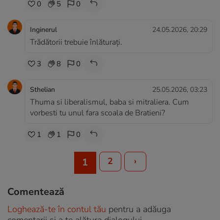
0
5
0
Inginerul
24.05.2026, 20:29
Trădătorii trebuie înlăturați.
3
8
0
Sthelian
25.05.2026, 03:23
Thuma si liberalismul, baba si mitraliera. Cum
vorbesti tu unul fara scoala de Bratieni?
1
1
0
2
›
1
Comentează
Loghează-te în contul tău
pentru a adăuga