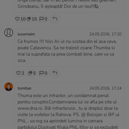
lingă clanțe, dar în alt partid! Fratele său geamăn,
Grindeanu, îl așteaptă! Doi de un leu!!!🙋
10
15
0
iuzerneim
24.05.2026, 17:20
Ce frumos !!!! Nici AI-ul nu scotea din el asa ceva,
poate Catavencu. Sa ne traiesti coane Thumba si
mai la suprafata ca prea combati bine, care va sa
zica.
2
5
0
tomitan
24.05.2026, 17:24
Thuma este un infractor, un condamnat penal
pentru coruptie.Condamnarea lui se afla pe site ul
www.dna.ro. Băi infractorule , tu ai dreptul doar la
vizite la vorbitor la Rahova. PS. @ Bolojan si BP ul
PNL , va rog sa aprindeti lumina in camara
partidului.Dizolvati filiala PNL Ilfov si sa excludeti