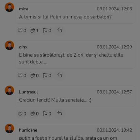
mica
08.01.2024, 12:03
A trimis si lui Putin un mesaj de sarbatori?
0
1
0
ginx
08.01.2024, 12:29
E bine sa sărbătorești de 2 ori, dar și cheltuielile
sunt duble....
0
0
0
Luntrasul
08.01.2024, 12:57
Craciun fericit! Multa sanatate... :)
0
0
0
hurricane
08.01.2024, 19:42
putin a fost singurel la slujba, arata ca un om