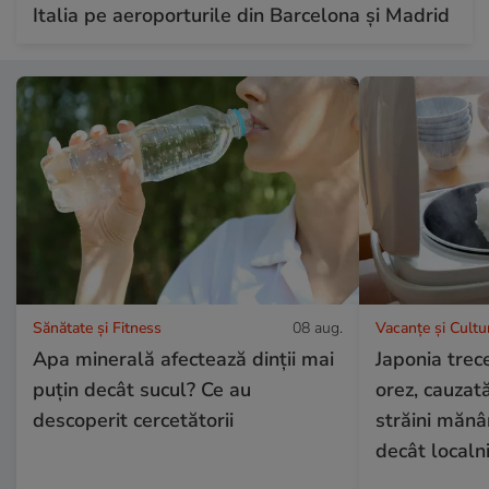
Italia pe aeroporturile din Barcelona și Madrid
Sănătate și Fitness
08 aug.
Vacanțe și Cultu
Apa minerală afectează dinții mai
Japonia trece
puțin decât sucul? Ce au
orez, cauzată 
descoperit cercetătorii
străini măn
decât localni