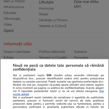
Bani și Afaceri
Cele mai citite
Lifestyle
știri
Infrastructura
Horoscop
Educație
Relații
Tehnologie
Sănătate și Fitness
Video
Vacanțe și Cultură
Opinii
Informații utile
Despre Libertatea
Politica editorială
Subiecte
Echipa
Termeni și Conditii
Persoane
Publicitate
Abonamente
Sitemap
Nouă ne pasă ca datele tale personale să rămână
confidențiale
Politica de
Autori
confidențialitate
Noi și partenerii noștri
596
stocăm și/sau accesăm informații pe
dispozitivul dvs., precum identificatorii cookie unici pentru prelucrarea
datelor cu caracter personal. Puteți accepta sau gestiona preferințele dvs.
Ringier România
făcând clic mai jos, respectiv vă puteți opune utilizării unui interes legitim
în orice moment pe pagina cu politica de confidențialitate. Aceste alegeri
vor fi raportate partenerilor noștri și nu vă vor afecta navigarea.
Mai
Libertatea pentru
ELLE
Locuri de muncă
multe detalii
femei
Noi si partenerii nostri (retelele de socializare si agentiile de publicitate
Gazeta Sporturilor
Imobiliare.ro
partenere, precum si furnizorii nostri de servicii de date analitice)
Unica.ro
prelucram date pentru a permite website-ului sa functioneze, pentru a
Stiri mondene
Jobradar24
personaliza continutul si anunturile publicitare afisate in functie de
Program TV