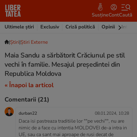
Susține
Cont
Caută
Ultimele știri
Exclusiv
Criză politică
Opinii
Intervi
|
Ştiri
|
Știri Externe
Maia Sandu a sărbătorit Crăciunul pe stil
vechi în familie. Mesajul președintei din
Republica Moldova
« Înapoi la articol
Comentarii
(21)
durban22
08.01.2024, 10:28
Daca isi pastreaza traditiile lor ""pe vechi"", nu are
nimic de a face cu intentia MOLDOVEI de-a intra in
UE, sau ca sant mai aproape de rusi decat de