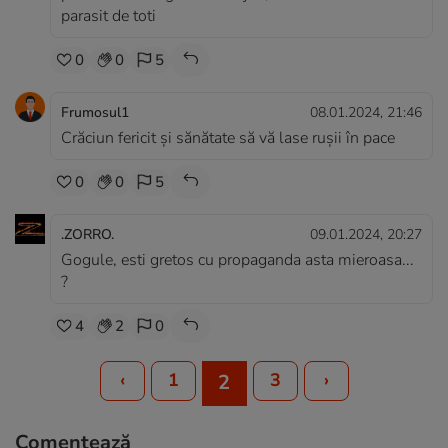
parasit de toti
0
0
5
Frumosul1
08.01.2024, 21:46
Crăciun fericit și sănătate să vă lase rușii în pace
0
0
5
.ZORRO.
09.01.2024, 20:27
Gogule, esti gretos cu propaganda asta mieroasa...
?
4
2
0
‹
1
3
›
2
Comentează