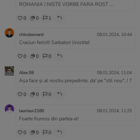
ROMANIA !.NISTE VORBE FARA ROST ...
0
0
1
chiruleonard
08.01.2024, 10:44
Craciun fericit! Sarbatori linistite!
0
0
0
Alex.59
08.01.2024, 11:04
Așa face și al nostru președinte, da' pe "stil nou"..! ?
0
0
0
laurlaur2180
08.01.2024, 11:25
Foarte frumos din partea ei!
0
0
0