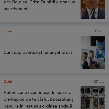
zice Bolojan. Criza Dunării e doar un
avertisment
Opinii
07 aug.
Cum supraviețuiești unui șef prost
Opinii
07 aug.
Puține zone economice de succes,
privilegiile de la vârful birocrației și
penurie în rest sau ordinea socială