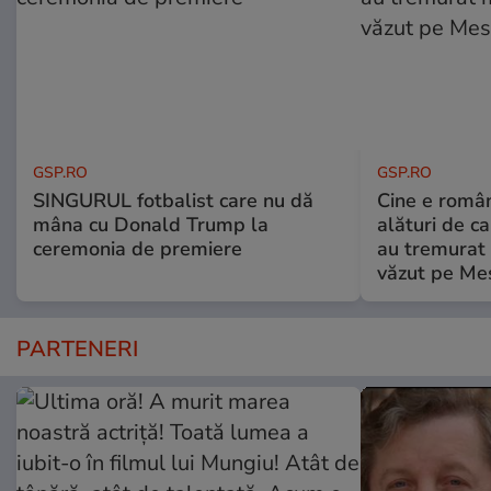
GSP.RO
GSP.RO
SINGURUL fotbalist care nu dă
Cine e româ
mâna cu Donald Trump la
alături de c
ceremonia de premiere
au tremurat
văzut pe Mes
PARTENERI