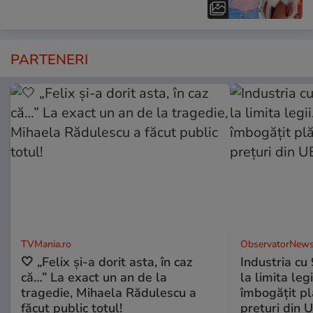
PARTENERI
TVMania.ro
ObservatorNews
🤍 „Felix și-a dorit asta, în caz
Industria cu
că…” La exact un an de la
la limita leg
tragedie, Mihaela Rădulescu a
îmbogăţit pl
făcut public totul!
preţuri din 