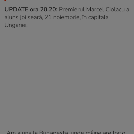
UPDATE ora 20.20:
Premierul Marcel Ciolacu a
ajuns joi seară, 21 noiembrie, în capitala
Ungariei.
„Am ajuns la Budapesta, unde mâine are loc o