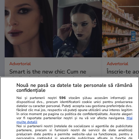
Advertorial
Advertorial
Smart is the new chic: Cum ne
Înscrie-te ac
ajută tehnologia să ne reinventăm
voucher de 5
Nouă ne pasă ca datele tale personale să rămână
confidențiale
Noi și partenerii noștri
596
stocăm și/sau accesăm informații pe
PARTENERI
dispozitivul dvs., precum identificatorii cookie unici pentru prelucrarea
datelor cu caracter personal. Puteți accepta sau gestiona preferințele dvs.
făcând clic mai jos, respectiv vă puteți opune utilizării unui interes legitim
în orice moment pe pagina cu politica de confidențialitate. Aceste alegeri
vor fi raportate partenerilor noștri și nu vă vor afecta navigarea.
Mai
multe detalii
Noi si partenerii nostri (retelele de socializare si agentiile de publicitate
partenere, precum si furnizorii nostri de servicii de date analitice)
prelucram date pentru a permite website-ului sa functioneze, pentru a
personaliza continutul si anunturile publicitare afisate in functie de