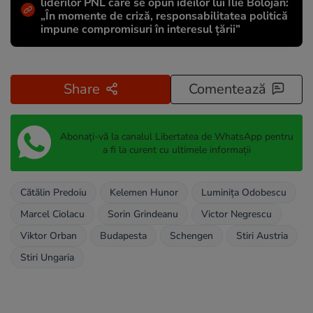
liderilor PNL care se opun ideilor lui Ilie Bolojan:
„În momente de criză, responsabilitatea politică
impune compromisuri în interesul țării”
Share
Comentează
Abonați-vă la canalul Libertatea de WhatsApp pentru
a fi la curent cu ultimele informații
Cătălin Predoiu
Kelemen Hunor
Luminiţa Odobescu
Marcel Ciolacu
Sorin Grindeanu
Victor Negrescu
Viktor Orban
Budapesta
Schengen
Stiri Austria
Stiri Ungaria