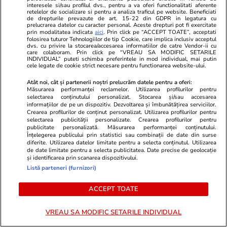
interesele si/sau profilul dvs., pentru a va oferi functionalitati aferente
retelelor de socializare si pentru a analiza traficul pe website. Beneficiati
de drepturile prevazute de art. 15-22 din GDPR in legatura cu
prelucrarea datelor cu caracter personal. Aceste drepturi pot fi exercitate
prin modalitatea indicata
aici
. Prin click pe “ACCEPT TOATE”, acceptati
folosirea tuturor Tehnologiilor de tip Cookie, care implica inclusiv acceptul
dvs. cu privire la stocarea/accesarea informatiilor de catre Vendor-ii cu
care colaboram. Prin click pe “VREAU SA MODIFIC SETARILE
INDIVIDUAL” puteti schimba preferintele in mod individual, mai putin
cele legate de cookie strict necesare pentru functionarea website-ului.
Wowbiz.ro
Redactia.ro
Cum arată fiul Mădălinei Manole
Doliu uriaș î
Atât noi, cât și partenerii noștri prelucrăm datele pentru a oferi:
Măsurarea performanței reclamelor. Utilizarea profilurilor pentru
la 17 ani! Fratele regretatei
Kevin Keegan
selectarea conținutului personalizat. Stocarea și/sau accesarea
artiste a publicat o fotografie în
Balonului de
informațiilor de pe un dispozitiv. Dezvoltarea și îmbunătățirea serviciilor.
Crearea profilurilor de conținut personalizat. Utilizarea profilurilor pentru
premieră cu Petru Mircea Jr.
de ani, după
selectarea publicității personalizate. Crearea profilurilor pentru
publicitate personalizată. Măsurarea performanței conținutului.
Înțelegerea publicului prin statistici sau combinații de date din surse
diferite. Utilizarea datelor limitate pentru a selecta conținutul. Utilizarea
POLITIC
de date limitate pentru a selecta publicitatea. Date precise de geolocație
și identificarea prin scanarea dispozitivului.
Listă parteneri (furnizori)
Politică
20 iul.
ACCEPT TOATE
Conducerile a 6 filiale PNL au
fost dizolvate în ședința Biroului
VREAU SA MODIFIC SETARILE INDIVIDUAL
Politic Național. Ce lideri au fost