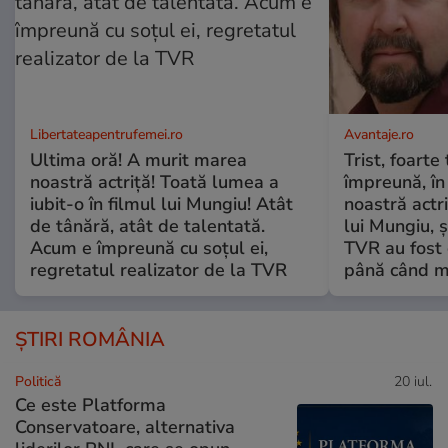
Libertateapentrufemei.ro
Avantaje.ro
Ultima oră! A murit marea
Trist, foarte
noastră actriță! Toată lumea a
împreună, în
iubit-o în filmul lui Mungiu! Atât
noastră actri
de tânără, atât de talentată.
lui Mungiu, ș
Acum e împreună cu soțul ei,
TVR au fost 
regretatul realizator de la TVR
până când mo
ȘTIRI ROMÂNIA
Politică
20 iul.
Ce este Platforma
Conservatoare, alternativa