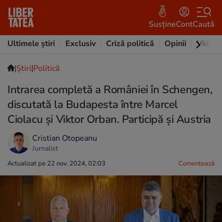
Susține
Cont
Caută
Ultimele știri
Exclusiv
Criză politică
Opinii
Video
|
Ştiri
|
Politică
Intrarea completă a României în Schengen,
discutată la Budapesta între Marcel
Ciolacu și Viktor Orban. Participă și Austria
Cristian Otopeanu
Jurnalist
Actualizat pe 22 nov. 2024, 02:03
Comentează