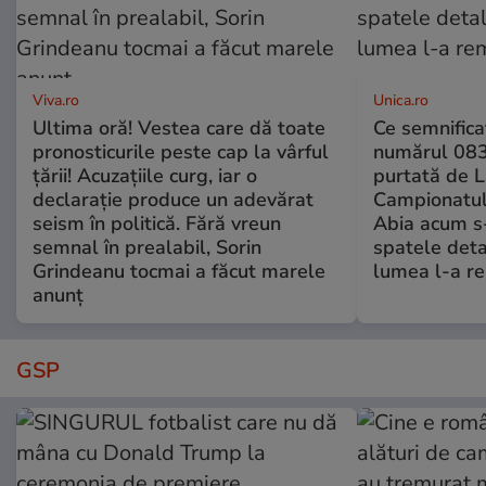
Viva.ro
Unica.ro
Ultima oră! Vestea care dă toate
Ce semnificaț
pronosticurile peste cap la vârful
numărul 083
țării! Acuzațiile curg, iar o
purtată de L
declarație produce un adevărat
Campionatul
seism în politică. Fără vreun
Abia acum s-
semnal în prealabil, Sorin
spatele deta
Grindeanu tocmai a făcut marele
lumea l-a r
anunț
GSP