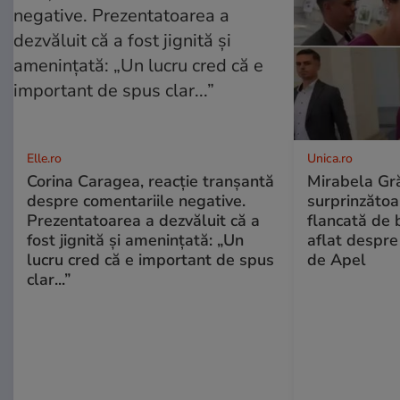
Elle.ro
Unica.ro
Corina Caragea, reacție tranșantă
Mirabela Gră
despre comentariile negative.
surprinzătoar
Prezentatoarea a dezvăluit că a
flancată de 
fost jignită și amenințată: „Un
aflat despre
lucru cred că e important de spus
de Apel
clar...”