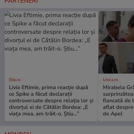
PARTENERI
Elle.ro
Unica.ro
Livia Eftimie, prima reacție după
Mirabela Gră
ce Spike a făcut declarații
surprinzătoar
controversate despre relația lor și
flancată de 
divorțul ei de Cătălin Bordea: „E
aflat despre
viața mea, am trăit-o. Știu…”
de Apel