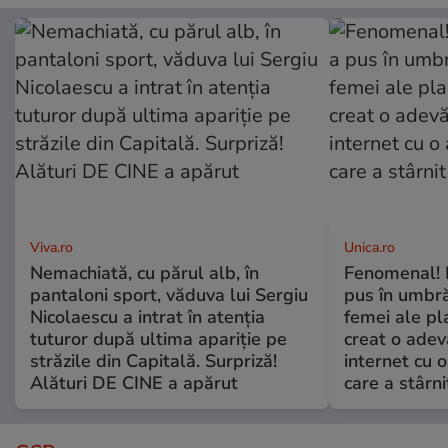
Viva.ro
Unica.ro
Nemachiată, cu părul alb, în
Fenomenal! 
pantaloni sport, văduva lui Sergiu
pus în umbră
Nicolaescu a intrat în atenția
femei ale pl
tuturor după ultima apariție pe
creat o adev
străzile din Capitală. Surpriză!
internet cu o
Alături DE CINE a apărut
care a stârni