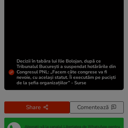
Decizii în tabăra lui Ilie Bolojan, după ce
Tribunalul București a suspendat hotărârile din
Congresul PNL: „Facem câte congrese va fi
nevoie, cu același statut. Îi executăm pe puciști
de la șefia organizațiilor” - Surse
Share
Comentează
Abonați-vă la canalul Libertatea de WhatsApp pentru