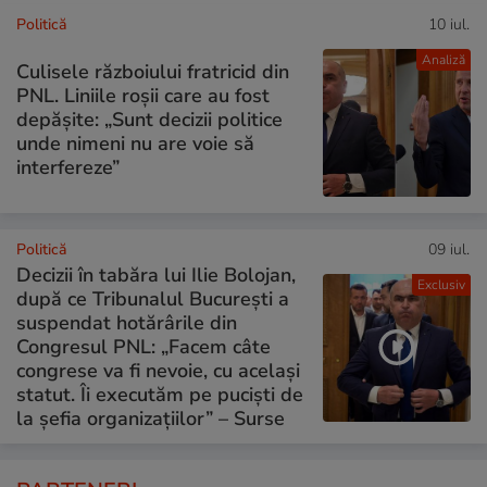
Politică
10 iul.
Analiză
Culisele războiului fratricid din
PNL. Liniile roșii care au fost
depășite: „Sunt decizii politice
unde nimeni nu are voie să
interfereze”
Politică
09 iul.
Decizii în tabăra lui Ilie Bolojan,
Exclusiv
după ce Tribunalul București a
suspendat hotărârile din
Congresul PNL: „Facem câte
congrese va fi nevoie, cu același
statut. Îi executăm pe puciști de
la șefia organizațiilor” – Surse