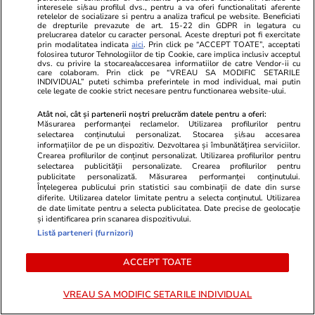
unde nimeni nu are voie să
interesele si/sau profilul dvs., pentru a va oferi functionalitati aferente
interfereze”
retelelor de socializare si pentru a analiza traficul pe website. Beneficiati
de drepturile prevazute de art. 15-22 din GDPR in legatura cu
prelucrarea datelor cu caracter personal. Aceste drepturi pot fi exercitate
prin modalitatea indicata
aici
. Prin click pe “ACCEPT TOATE”, acceptati
folosirea tuturor Tehnologiilor de tip Cookie, care implica inclusiv acceptul
dvs. cu privire la stocarea/accesarea informatiilor de catre Vendor-ii cu
Politică
10 iul.
care colaboram. Prin click pe “VREAU SA MODIFIC SETARILE
INDIVIDUAL” puteti schimba preferintele in mod individual, mai putin
cele legate de cookie strict necesare pentru functionarea website-ului.
Gestul făcut de Nicușor Dan la
Atât noi, cât și partenerii noștri prelucrăm datele pentru a oferi:
întâlnirea cu Recep Tayyip
Măsurarea performanței reclamelor. Utilizarea profilurilor pentru
Erdoğan și Emine Erdoğan. Ce
selectarea conținutului personalizat. Stocarea și/sau accesarea
informațiilor de pe un dispozitiv. Dezvoltarea și îmbunătățirea serviciilor.
s-a întâmplat chiar înaintea
Crearea profilurilor de conținut personalizat. Utilizarea profilurilor pentru
fotografiei oficiale
selectarea publicității personalizate. Crearea profilurilor pentru
publicitate personalizată. Măsurarea performanței conținutului.
Înțelegerea publicului prin statistici sau combinații de date din surse
diferite. Utilizarea datelor limitate pentru a selecta conținutul. Utilizarea
de date limitate pentru a selecta publicitatea. Date precise de geolocație
și identificarea prin scanarea dispozitivului.
PARTENERI
Listă parteneri (furnizori)
ACCEPT TOATE
VREAU SA MODIFIC SETARILE INDIVIDUAL