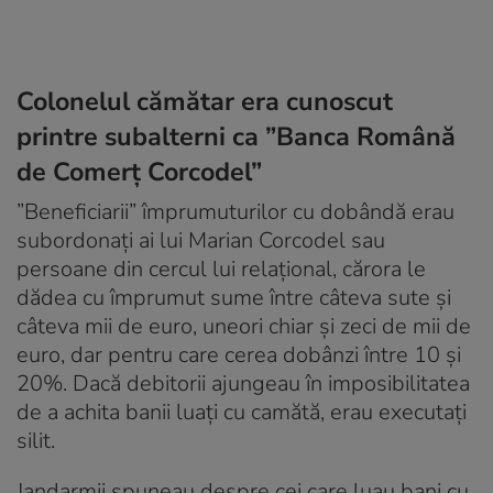
Colonelul cămătar era cunoscut
printre subalterni ca ”Banca Română
de Comerț Corcodel”
”Beneficiarii” împrumuturilor cu dobândă erau
subordonați ai lui Marian Corcodel sau
persoane din cercul lui relațional, cărora le
dădea cu împrumut sume între câteva sute și
câteva mii de euro, uneori chiar și zeci de mii de
euro, dar pentru care cerea dobânzi între 10 și
20%. Dacă debitorii ajungeau în imposibilitatea
de a achita banii luați cu camătă, erau executaţi
silit.
Jandarmii spuneau despre cei care luau bani cu