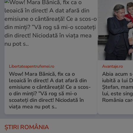
Libertateapentrufemei.ro
Avantaje.ro
Wow! Mara Bănică, fix ca o
Abia acum s-
leoaică în direct! A dat afară din
iubită a lui 
emisiune o cântăreață! Ce a scos-
Ștefan, mama 
o din minți? ”Vă rog să mi-o
lui, este si
scoateți din direct! Niciodată în
România care
viața mea nu pot s..
ȘTIRI ROMÂNIA