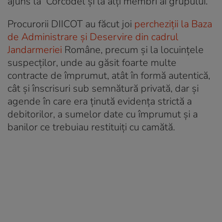
ajuns la Corcodel și la alți membri ai grupului.
Procurorii DIICOT au făcut joi
percheziții la Baza
de Administrare și Deservire din cadrul
Jandarmeriei
Române, precum și la locuințele
suspecților, unde au găsit foarte multe
contracte de împrumut, atât în formă autentică,
cât şi înscrisuri sub semnătură privată, dar și
agende în care era ținută evidența strictă a
debitorilor, a sumelor date cu împrumut și a
banilor ce trebuiau restituiți cu camătă.