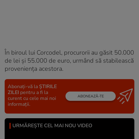
În biroul lui Corcodel, procurorii au găsit 50.000
de lei şi 55.000 de euro, urmând să stabilească
provenienţa acestora.
Abonați-vă la
ȘTIRILE
ZILEI
pentru a fi la
ABONEAZĂ-TE
curent cu cele mai noi
informații.
URMĂREȘTE CEL MAI NOU VIDEO