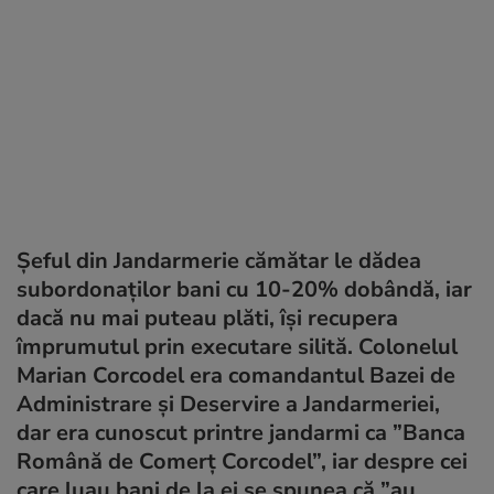
Șeful din Jandarmerie cămătar le dădea
subordonaților bani cu 10-20% dobândă, iar
dacă nu mai puteau plăti, își recupera
împrumutul prin executare silită. Colonelul
Marian Corcodel era comandantul Bazei de
Administrare şi Deservire a Jandarmeriei,
dar era cunoscut printre jandarmi ca ”Banca
Română de Comerț Corcodel”, iar despre cei
care luau bani de la ei se spunea că ”au