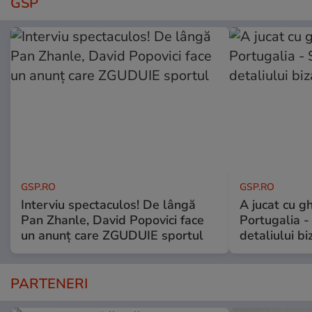
GSP
GSP.RO
GSP.RO
Interviu spectaculos! De lângă
A jucat cu gh
Pan Zhanle, David Popovici face
Portugalia -
un anunț care ZGUDUIE sportul
detaliului bi
PARTENERI