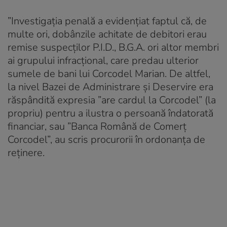
”Investigaţia penală a evidenţiat faptul că, de
multe ori, dobânzile achitate de debitori erau
remise suspecților P.I.D., B.G.A. ori altor membri
ai grupului infracțional, care predau ulterior
sumele de bani lui Corcodel Marian. De altfel,
la nivel Bazei de Administrare şi Deservire era
răspândită expresia ”are cardul la Corcodel” (la
propriu) pentru a ilustra o persoană îndatorată
financiar, sau ”Banca Română de Comerț
Corcodel”, au scris procurorii în ordonanța de
reținere.