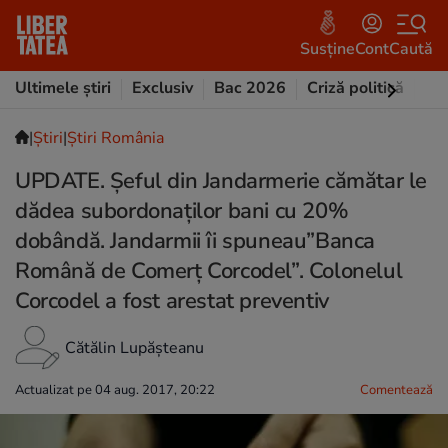
Susține
Cont
Caută
Ultimele știri
Exclusiv
Bac 2026
Criză politică
Opi
|
Ştiri
|
Știri România
UPDATE. Șeful din Jandarmerie cămătar le
dădea subordonaților bani cu 20%
dobândă. Jandarmii îi spuneau”Banca
Română de Comerț Corcodel”. Colonelul
Corcodel a fost arestat preventiv
Cătălin Lupășteanu
Actualizat pe 04 aug. 2017, 20:22
Comentează