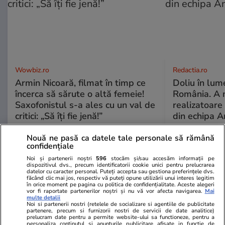
Wowbiz.ro
Redactia.ro
Armin Nicoară, filmat în timp ce
Doliu în lume
încerca să sărute o altă femeie!
România. A 
Saxofonistul s-a ales cu un val de
realizatoare 
critici: „Să îți fie jenă!”
din echipa A
Nouă ne pasă ca datele tale personale să rămână
confidențiale
POLITIC
Noi și partenerii noștri
596
stocăm și/sau accesăm informații pe
dispozitivul dvs., precum identificatorii cookie unici pentru prelucrarea
Politică
10 iul.
datelor cu caracter personal. Puteți accepta sau gestiona preferințele dvs.
făcând clic mai jos, respectiv vă puteți opune utilizării unui interes legitim
în orice moment pe pagina cu politica de confidențialitate. Aceste alegeri
Analiză
vor fi raportate partenerilor noștri și nu vă vor afecta navigarea.
Mai
Culisele războiului fratricid din
multe detalii
PNL. Liniile roșii care au fost
Noi si partenerii nostri (retelele de socializare si agentiile de publicitate
partenere, precum si furnizorii nostri de servicii de date analitice)
depășite: „Sunt decizii politice
prelucram date pentru a permite website-ului sa functioneze, pentru a
personaliza continutul si anunturile publicitare afisate in functie de