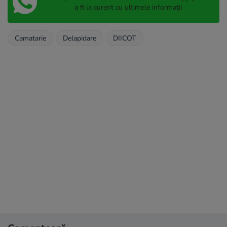
a fi la curent cu ultimele informații
Camatarie
Delapidare
DIICOT