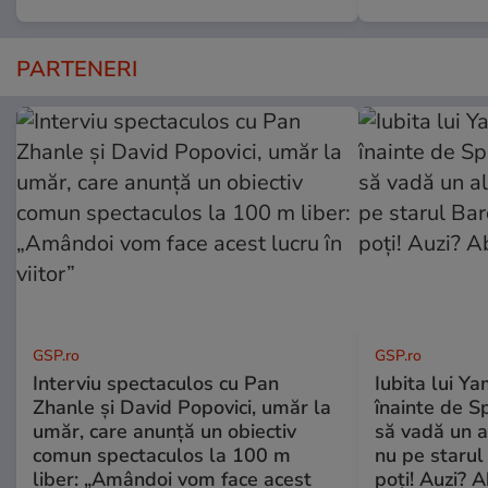
PARTENERI
GSP.ro
GSP.ro
Interviu spectaculos cu Pan
Iubita lui Ya
Zhanle și David Popovici, umăr la
înainte de S
umăr, care anunță un obiectiv
să vadă un a
comun spectaculos la 100 m
nu pe starul 
liber: „Amândoi vom face acest
poți! Auzi? A