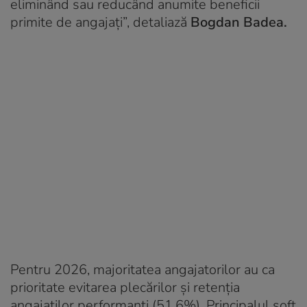
eliminând sau reducând anumite beneficii
primite de angajați”, detaliază
Bogdan Badea.
Pentru 2026, majoritatea angajatorilor au ca
prioritate evitarea plecărilor și retenția
angajaților performanți (51,6%). Principalul soft