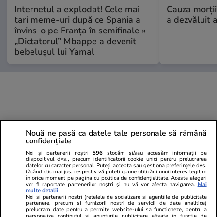
Internetul a explodat! Cele mai
Cauza morții
tari meme-uri după ce Spania a
a dezvăluit 
învins-o pe Franța în semifinale »
„Dictatorul” Mbappe a devenit
bebelușul lui Yamal
Nouă ne pasă ca datele tale personale să rămână
confidențiale
Noi și partenerii noștri
596
stocăm și/sau accesăm informații pe
dispozitivul dvs., precum identificatorii cookie unici pentru prelucrarea
datelor cu caracter personal. Puteți accepta sau gestiona preferințele dvs.
făcând clic mai jos, respectiv vă puteți opune utilizării unui interes legitim
în orice moment pe pagina cu politica de confidențialitate. Aceste alegeri
vor fi raportate partenerilor noștri și nu vă vor afecta navigarea.
Mai
multe detalii
Noi si partenerii nostri (retelele de socializare si agentiile de publicitate
partenere, precum si furnizorii nostri de servicii de date analitice)
prelucram date pentru a permite website-ului sa functioneze, pentru a
personaliza continutul si anunturile publicitare afisate in functie de