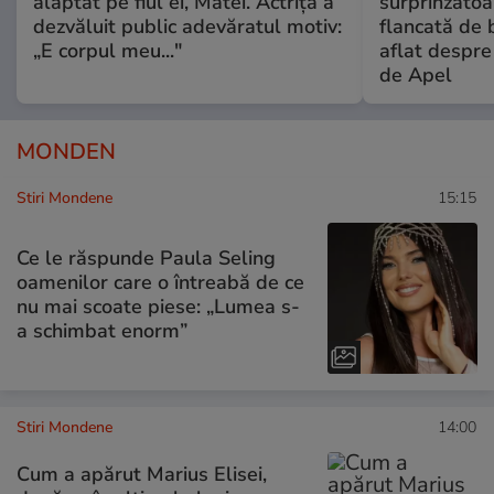
alăptat pe fiul ei, Matei. Actrița a
surprinzătoar
dezvăluit public adevăratul motiv:
flancată de 
„E corpul meu..."
aflat despre
de Apel
MONDEN
Stiri Mondene
15:15
Ce le răspunde Paula Seling
oamenilor care o întreabă de ce
nu mai scoate piese: „Lumea s-
a schimbat enorm”
Stiri Mondene
14:00
Cum a apărut Marius Elisei,