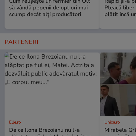
Cum reușește un fermier din Olt
Rapid și-a p
să vândă pepenii de opt ori mai
Pleacă liber 
scump decât alți producători
plătit încă u
PARTENERI
Elle.ro
Unica.ro
De ce Ilona Brezoianu nu l-a
Mirabela Gră