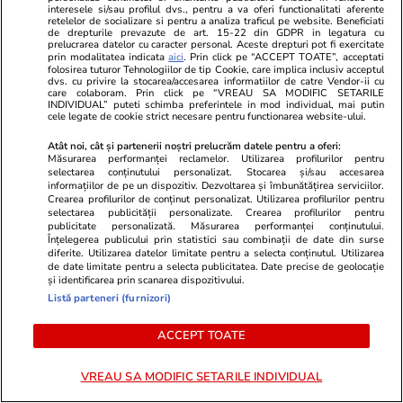
interesele si/sau profilul dvs., pentru a va oferi functionalitati aferente
retelelor de socializare si pentru a analiza traficul pe website. Beneficiati
de drepturile prevazute de art. 15-22 din GDPR in legatura cu
prelucrarea datelor cu caracter personal. Aceste drepturi pot fi exercitate
PARTENERI
prin modalitatea indicata
aici
. Prin click pe “ACCEPT TOATE”, acceptati
folosirea tuturor Tehnologiilor de tip Cookie, care implica inclusiv acceptul
dvs. cu privire la stocarea/accesarea informatiilor de catre Vendor-ii cu
care colaboram. Prin click pe “VREAU SA MODIFIC SETARILE
INDIVIDUAL” puteti schimba preferintele in mod individual, mai putin
cele legate de cookie strict necesare pentru functionarea website-ului.
Atât noi, cât și partenerii noștri prelucrăm datele pentru a oferi:
Măsurarea performanței reclamelor. Utilizarea profilurilor pentru
selectarea conținutului personalizat. Stocarea și/sau accesarea
informațiilor de pe un dispozitiv. Dezvoltarea și îmbunătățirea serviciilor.
Crearea profilurilor de conținut personalizat. Utilizarea profilurilor pentru
selectarea publicității personalizate. Crearea profilurilor pentru
publicitate personalizată. Măsurarea performanței conținutului.
Înțelegerea publicului prin statistici sau combinații de date din surse
diferite. Utilizarea datelor limitate pentru a selecta conținutul. Utilizarea
de date limitate pentru a selecta publicitatea. Date precise de geolocație
și identificarea prin scanarea dispozitivului.
Mediafax.ro
StirileKanalD.ro
Listă parteneri (furnizori)
ANM anunță un weekend de foc.
Sorin Grinde
Caniculă, furtuni și grindină în mai
lui Veștea
ACCEPT TOATE
multe zone din țară
VREAU SA MODIFIC SETARILE INDIVIDUAL