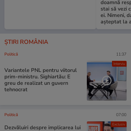
doamnă respe
stai să vezi 
ei. Nimeni, d
așteptat la 
ȘTIRI ROMÂNIA
Politică
11:37
Interviu
Variantele PNL pentru viitorul
prim-ministru. Sighiartău: E
greu de realizat un guvern
tehnocrat
Politică
07:00
Exclusiv
Dezvăluiri despre implicarea lui