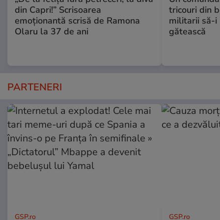
din Capri!” Scrisoarea
tricouri din 
emoționantă scrisă de Ramona
militarii să-
Olaru la 37 de ani
gătească
PARTENERI
GSP.ro
GSP.ro