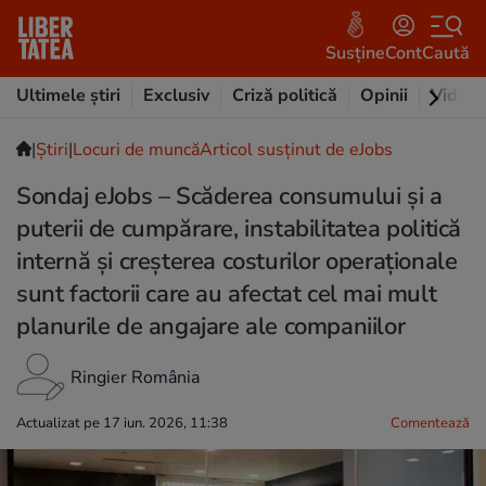
Susține
Cont
Caută
Ultimele știri
Exclusiv
Criză politică
Opinii
Video
|
Ştiri
|
Locuri de muncă
Articol susținut de eJobs
Sondaj eJobs – Scăderea consumului și a
puterii de cumpărare, instabilitatea politică
internă și creșterea costurilor operaționale
sunt factorii care au afectat cel mai mult
planurile de angajare ale companiilor
Ringier România
Actualizat pe 17 iun. 2026, 11:38
Comentează