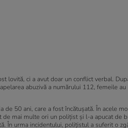
t lovită, ci a avut doar un conflict verbal. Dup
 apelarea abuzivă a numărului 112, femeile au
ia de 50 ani, care a fost încătușată. În acele m
 de mai multe ori un polițist şi l-a apucat de b
 În urma incidentului, poliţistul a suferit o zgâ