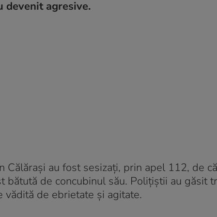
u devenit agresive.
in Călăraşi au fost sesizaţi, prin apel 112, de c
 bătută de concubinul său. Poliţiştii au găsit t
e vădită de ebrietate şi agitate.