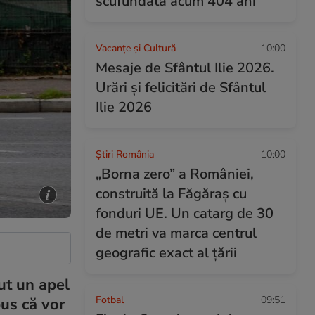
scufundată acum 404 ani
Vacanțe și Cultură
10:00
Mesaje de Sfântul Ilie 2026.
Urări și felicitări de Sfântul
Ilie 2026
Știri România
10:00
„Borna zero” a României,
construită la Făgăraș cu
fonduri UE. Un catarg de 30
de metri va marca centrul
geografic exact al țării
cut un apel
Fotbal
09:51
pus că vor