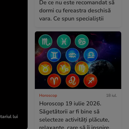
De ce nu este recomandat să
dormi cu fereastra deschisă
vara. Ce spun specialiștii
Horoscop
18 iul.
Horoscop 19 iulie 2026.
Săgetătorii ar fi bine să
ariul lui
selecteze activități plăcute,
relaxante, care să îi inspire,