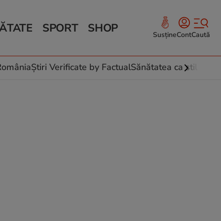
ĂTATE
SPORT
SHOP
Susține
Cont
Caută
Sănătate și Fitness
ce
 culinare
-România
Știri Verificate by Factual
Sănătatea ca stil de vi
 și legume
rea plantelor