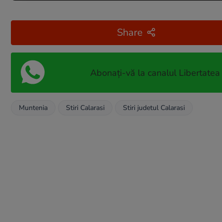
Share
Abonați-vă la canalul Libertatea
Muntenia
Stiri Calarasi
Stiri judetul Calarasi