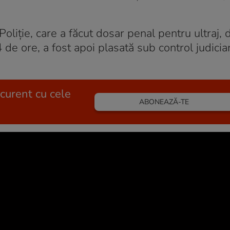
Poliție, care a făcut dosar penal pentru ultraj,
 de ore, a fost apoi plasată sub control judicia
 curent cu cele
ABONEAZĂ-TE