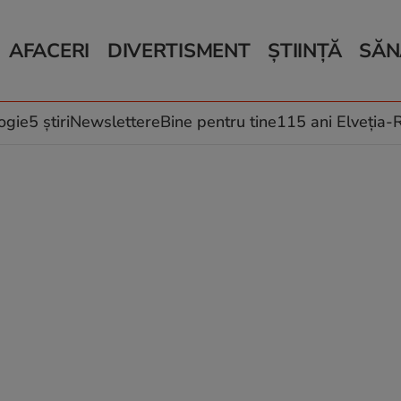
AFACERI
DIVERTISMENT
ȘTIINȚĂ
SĂN
Bani și Afaceri
Monden
Știri Știință
Știri 
Auto
Horoscop
Schimbări climati
Relații
Locuri de muncă
Muzică și Filme
Rețete
ogie
5 știri
Newslettere
Bine pentru tine
115 ani Elveția
Imobiliare.ro
Vacanțe și Cultură
Fructe
eJobs.ro
Îngriji