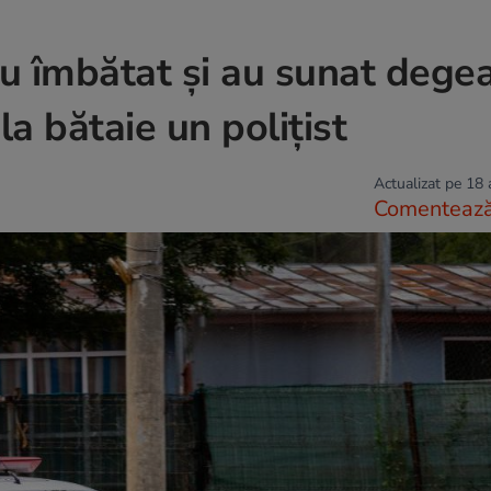
au îmbătat și au sunat dege
la bătaie un polițist
Actualizat pe 18
Comenteaz