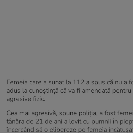
Femeia care a sunat la 112 a spus că nu a fos
adus la cunoştinţă că va fi amendată pentru
agresive fizic.
Cea mai agresivă, spune poliția, a fost feme
tânăra de 21 de ani a lovit cu pumnii în piept
încercând să o elibereze pe femeia încătuşată.