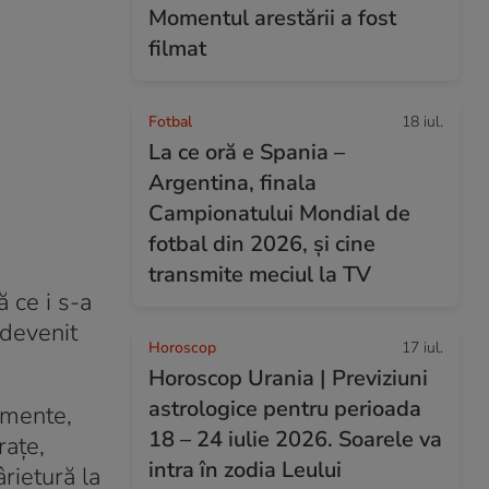
Momentul arestării a fost
filmat
Fotbal
18 iul.
La ce oră e Spania –
Argentina, finala
Campionatului Mondial de
fotbal din 2026, și cine
transmite meciul la TV
ă ce i s-a
 devenit
Horoscop
17 iul.
Horoscop Urania | Previziuni
astrologice pentru perioada
omente,
18 – 24 iulie 2026. Soarele va
raţe,
intra în zodia Leului
rietură la