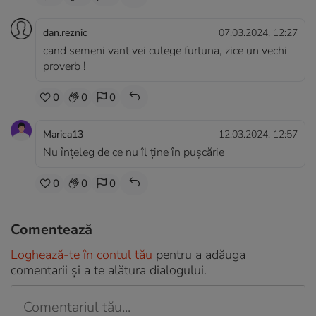
dan.reznic
07.03.2024, 12:27
cand semeni vant vei culege furtuna, zice un vechi
proverb !
0
0
0
Marica13
12.03.2024, 12:57
Nu înțeleg de ce nu îl ține în pușcărie
0
0
0
Comentează
Loghează-te în contul tău
pentru a adăuga
comentarii și a te alătura dialogului.