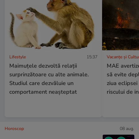
Lifestyle
15:37
Vacanțe și Cultu
Maimuțele dezvoltă relații
MAE avertize
surprinzătoare cu alte animale.
să evite depl
Studiul care dezvăluie un
ziua eclipsei
comportament neașteptat
riscului de i
Horoscop
08 aug.