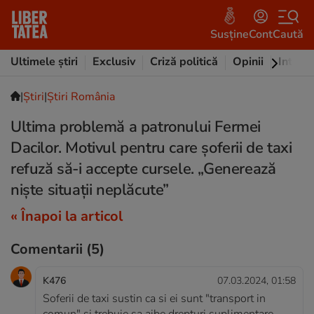
Susține
Cont
Caută
Ultimele știri
Exclusiv
Criză politică
Opinii
Intervi
|
Ştiri
|
Știri România
Ultima problemă a patronului Fermei
Dacilor. Motivul pentru care șoferii de taxi
refuză să-i accepte cursele. „Generează
niște situații neplăcute”
« Înapoi la articol
Comentarii
(5)
K476
07.03.2024, 01:58
Soferii de taxi sustin ca si ei sunt "transport in