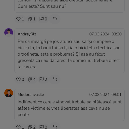
comun" si trebuie sa aibe drepturi suplimentare.
Cum este? Sunt sau nu?
1
1
0
AndreyRlz
07.03.2024, 03:20
Pai sa meargă pe jos atunci sau sa își cumpere o
bicicleta, la banii lui sa își ia o bicicleta electrica sau
o trotineta, asta e problema? Și asa au făcut
greșeală ca i au dat arest la domiciliu, trebuia direct
la carcera
0
4
2
Modoranvasile
07.03.2024, 08:01
Indiferent ce cere e vinovat trebuie sa plătească sunt
atâtea victime el vrea libertatea asa ceva nu se
poate
1
2
0