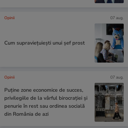
Opinii
07 aug.
Cum supraviețuiești unui șef prost
Opinii
07 aug.
Puține zone economice de succes,
privilegiile de la vârful birocrației și
penurie în rest sau ordinea socială
din România de azi