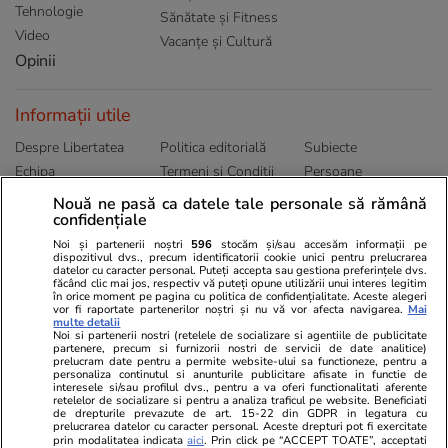
Tehnologie
Sănătate și Fitness
Video
Vacanțe și Cultură
Opinii
Informații utile
Despre Libertatea
Politica editorială
Subiecte
Echipa
Termeni și Conditii
Persoane
Publicitate
Abonamente
Sitemap
Nouă ne pasă ca datele tale personale să rămână
confidențiale
Politica de
Autori
confidențialitate
Noi și partenerii noștri
596
stocăm și/sau accesăm informații pe
dispozitivul dvs., precum identificatorii cookie unici pentru prelucrarea
datelor cu caracter personal. Puteți accepta sau gestiona preferințele dvs.
Ringier România
făcând clic mai jos, respectiv vă puteți opune utilizării unui interes legitim
în orice moment pe pagina cu politica de confidențialitate. Aceste alegeri
vor fi raportate partenerilor noștri și nu vă vor afecta navigarea.
Mai
Libertatea pentru
ELLE
Locuri de muncă
multe detalii
femei
Noi si partenerii nostri (retelele de socializare si agentiile de publicitate
Gazeta Sporturilor
Imobiliare.ro
partenere, precum si furnizorii nostri de servicii de date analitice)
Unica.ro
prelucram date pentru a permite website-ului sa functioneze, pentru a
Stiri mondene
Jobradar24
personaliza continutul si anunturile publicitare afisate in functie de
Program TV
interesele si/sau profilul dvs., pentru a va oferi functionalitati aferente
Calculator sarcina
Imoradar24
retelelor de socializare si pentru a analiza traficul pe website. Beneficiati
Avantaje
Ajută Copiii
Colecții Libertatea
de drepturile prevazute de art. 15-22 din GDPR in legatura cu
prelucrarea datelor cu caracter personal. Aceste drepturi pot fi exercitate
prin modalitatea indicata
aici
. Prin click pe “ACCEPT TOATE”, acceptati