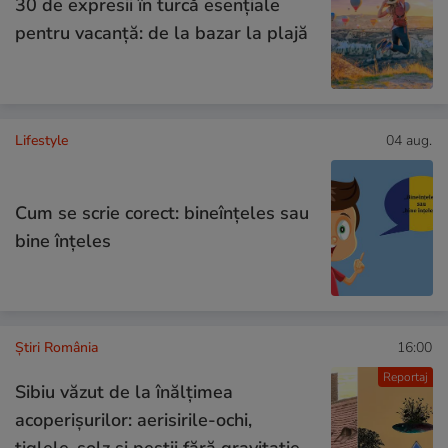
30 de expresii în turcă esențiale
pentru vacanță: de la bazar la plajă
Lifestyle
04 aug.
Cum se scrie corect: bineînțeles sau
bine înțeles
Știri România
16:00
Reportaj
Sibiu văzut de la înălțimea
acoperișurilor: aerisirile-ochi,
țiglele-solz și peștii fără gravitație