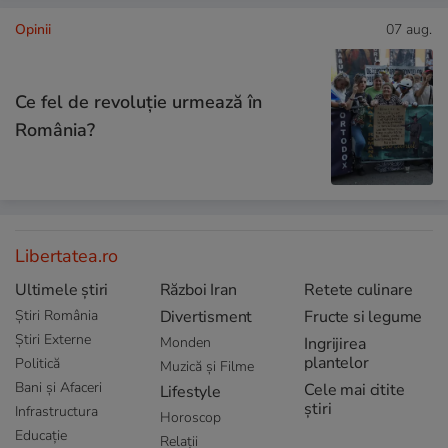
Opinii
07 aug.
Ce fel de revoluție urmează în
România?
Libertatea.ro
Ultimele știri
Război Iran
Retete culinare
Știri România
Divertisment
Fructe si legume
Știri Externe
Monden
Ingrijirea
plantelor
Politică
Muzică și Filme
Bani și Afaceri
Cele mai citite
Lifestyle
știri
Infrastructura
Horoscop
Educație
Relații