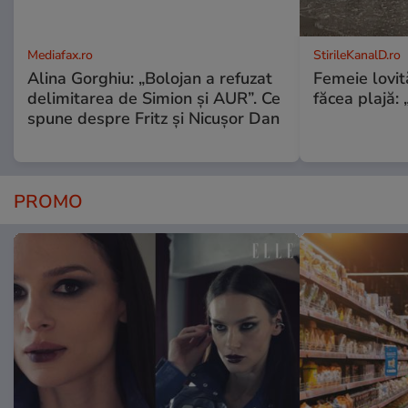
Mediafax.ro
StirileKanalD.ro
Alina Gorghiu: „Bolojan a refuzat
Femeie lovit
delimitarea de Simion și AUR”. Ce
făcea plajă: „
spune despre Fritz și Nicușor Dan
PROMO