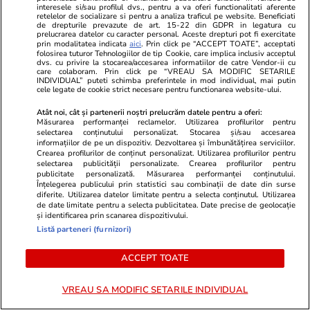
interesele si/sau profilul dvs., pentru a va oferi functionalitati aferente
Știri România
10:00
retelelor de socializare si pentru a analiza traficul pe website. Beneficiati
de drepturile prevazute de art. 15-22 din GDPR in legatura cu
Matematica „Prințului”: Paul Al României a
prelucrarea datelor cu caracter personal. Aceste drepturi pot fi exercitate
prin modalitatea indicata
aici
. Prin click pe “ACCEPT TOATE”, acceptati
fugit aproape 6 ani pentru o pedeapsă de care
folosirea tuturor Tehnologiilor de tip Cookie, care implica inclusiv acceptul
dvs. cu privire la stocarea/accesarea informatiilor de catre Vendor-ii cu
putea scăpa în maximum 18 luni
care colaboram. Prin click pe “VREAU SA MODIFIC SETARILE
INDIVIDUAL” puteti schimba preferintele in mod individual, mai putin
cele legate de cookie strict necesare pentru functionarea website-ului.
Știri România
11:06
Atât noi, cât și partenerii noștri prelucrăm datele pentru a oferi:
Măsurarea performanței reclamelor. Utilizarea profilurilor pentru
Cod roșu de caniculă pentru trei județe din
selectarea conținutului personalizat. Stocarea și/sau accesarea
informațiilor de pe un dispozitiv. Dezvoltarea și îmbunătățirea serviciilor.
România: temperaturi de 40 de grade la
Crearea profilurilor de conținut personalizat. Utilizarea profilurilor pentru
selectarea publicității personalizate. Crearea profilurilor pentru
umbră. Prognoza ANM pentru 1-5 august
publicitate personalizată. Măsurarea performanței conținutului.
Înțelegerea publicului prin statistici sau combinații de date din surse
diferite. Utilizarea datelor limitate pentru a selecta conținutul. Utilizarea
de date limitate pentru a selecta publicitatea. Date precise de geolocație
Bani și Afaceri
31 iul.
și identificarea prin scanarea dispozitivului.
Ce se schimbă de la 1 august 2026 în
Listă parteneri (furnizori)
România. Buletinele vechi devin excepție,
ACCEPT TOATE
reguli noi la pensii și taxe pe drumuri
VREAU SA MODIFIC SETARILE INDIVIDUAL