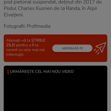
pod pietonal suspendat, deținut din 2017 de
Podul Charles Kuonen de la Randa, în Alpii
Elvețieni.
Fotografii: Profimedia
Abonați-vă la
ȘTIRILE
ZILEI
pentru a fi la
ABONEAZĂ-TE
curent cu cele mai noi
informații.
URMĂREȘTE CEL MAI NOU VIDEO