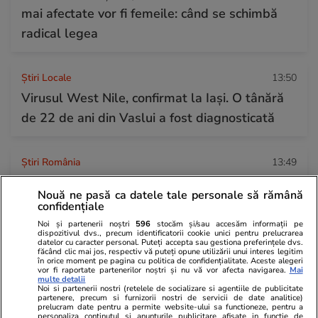
mai afectate vor fi femeile: când se schimbă
radical legea
Știri Locale
13:50
Virusul West Nile, confirmat la Iași. O tânără
de 22 de ani din Vaslui a fost diagnosticată
Știri România
13:49
Se circulă bară la bară pe Autostrada Soarelui,
Nouă ne pasă ca datele tale personale să rămână
înainte și după stația de taxare Fetești
confidențiale
Noi și partenerii noștri
596
stocăm și/sau accesăm informații pe
dispozitivul dvs., precum identificatorii cookie unici pentru prelucrarea
datelor cu caracter personal. Puteți accepta sau gestiona preferințele dvs.
Citește mai multe
făcând clic mai jos, respectiv vă puteți opune utilizării unui interes legitim
în orice moment pe pagina cu politica de confidențialitate. Aceste alegeri
vor fi raportate partenerilor noștri și nu vă vor afecta navigarea.
Mai
multe detalii
Noi si partenerii nostri (retelele de socializare si agentiile de publicitate
TRENDING
partenere, precum si furnizorii nostri de servicii de date analitice)
prelucram date pentru a permite website-ului sa functioneze, pentru a
personaliza continutul si anunturile publicitare afisate in functie de