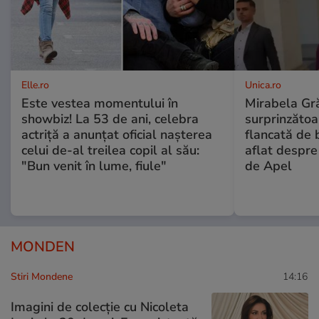
Elle.ro
Unica.ro
Este vestea momentului în
Mirabela Gră
showbiz! La 53 de ani, celebra
surprinzătoar
actriță a anunțat oficial nașterea
flancată de 
celui de-al treilea copil al său:
aflat despre
"Bun venit în lume, fiule"
de Apel
MONDEN
Stiri Mondene
14:16
Imagini de colecție cu Nicoleta