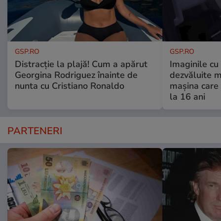
GSP.RO
GSP.RO
Distracție la plajă! Cum a apărut
Imaginile cu
Georgina Rodriguez înainte de
dezvăluite m
nunta cu Cristiano Ronaldo
mașina care 
la 16 ani
PARTENERI