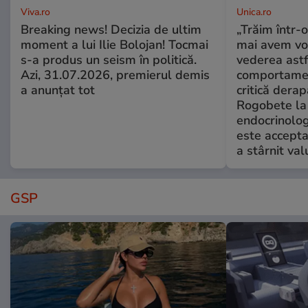
Viva.ro
Unica.ro
Breaking news! Decizia de ultim
„Trăim într-
moment a lui Ilie Bolojan! Tocmai
mai avem vo
s-a produs un seism în politică.
vederea astf
Azi, 31.07.2026, premierul demis
comportamen
a anunțat tot
critică derap
Rogobete la
endocrinolog
este accepta
a stârnit valu
GSP