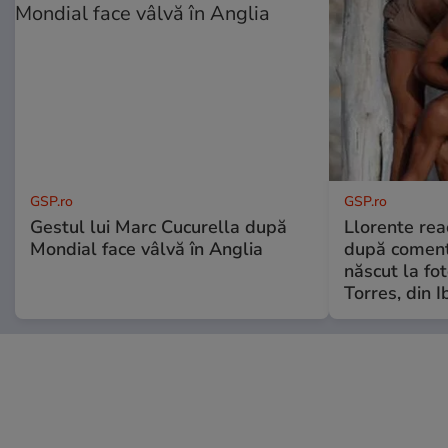
GSP.ro
GSP.ro
Gestul lui Marc Cucurella după
Llorente rea
Mondial face vâlvă în Anglia
după comenta
născut la fot
Torres, din I