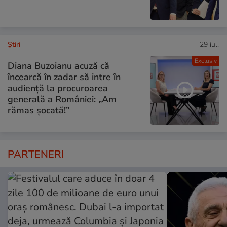
Ştiri
29 iul.
Exclusiv
Diana Buzoianu acuză că
încearcă în zadar să intre în
audiență la procuroarea
generală a României: „Am
rămas șocată!”
PARTENERI