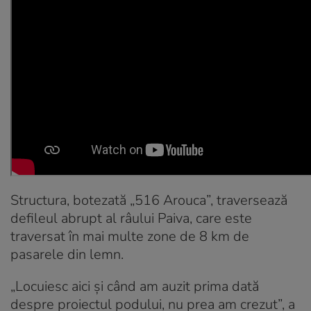
Structura, botezată „516 Arouca”, traversează
defileul abrupt al râului Paiva, care este
traversat în mai multe zone de 8 km de
pasarele din lemn.
„Locuiesc aici și când am auzit prima dată
despre proiectul podului, nu prea am crezut”, a