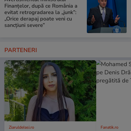
Finanțelor, după ce România a
evitat retrogradarea la „junk”:
„Orice derapaj poate veni cu
sancțiuni severe”
PARTENERI
ZiaruldeIasi.ro
Fanatik.ro