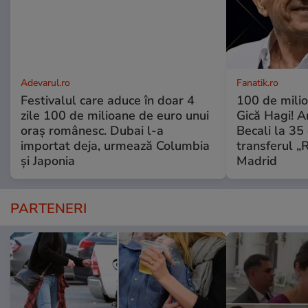
Adevarul.ro
Fanatik.ro
Festivalul care aduce în doar 4
100 de mili
zile 100 de milioane de euro unui
Gică Hagi! A
oraș românesc. Dubai l-a
Becali la 35 
importat deja, urmează Columbia
transferul „
și Japonia
Madrid
PARTENERI