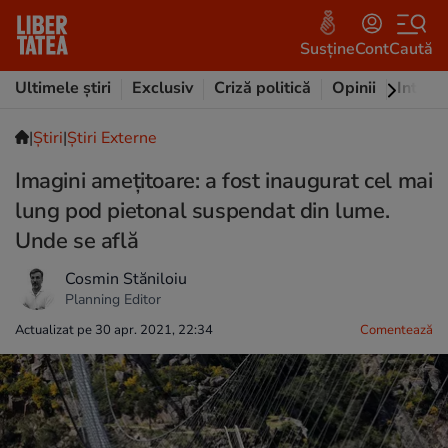
Susține
Cont
Caută
Ultimele știri
Exclusiv
Criză politică
Opinii
Intervi
|
Ştiri
|
Știri Externe
Imagini amețitoare: a fost inaugurat cel mai
lung pod pietonal suspendat din lume.
Unde se află
Cosmin Stăniloiu
Planning Editor
Actualizat pe 30 apr. 2021, 22:34
Comentează