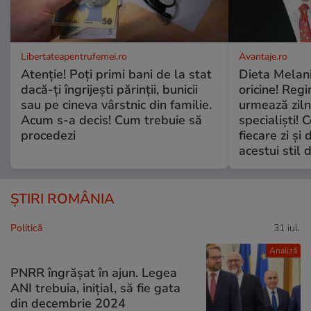
Libertateapentrufemei.ro
Avantaje.ro
Atenție! Poți primi bani de la stat
Dieta Melan
dacă-ți îngrijești părinții, bunicii
oricine! Regi
sau pe cineva vârstnic din familie.
urmează zilni
Acum s-a decis! Cum trebuie să
specialiști! 
procedezi
fiecare zi și 
acestui stil 
ȘTIRI ROMÂNIA
Politică
31 iul.
Analiză
PNRR îngrășat în ajun. Legea
ANI trebuia, inițial, să fie gata
din decembrie 2024