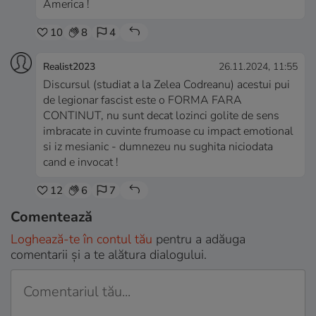
America !
10
8
4
Realist2023
26.11.2024, 11:55
Discursul (studiat a la Zelea Codreanu) acestui pui
de legionar fascist este o FORMA FARA
CONTINUT, nu sunt decat lozinci golite de sens
imbracate in cuvinte frumoase cu impact emotional
si iz mesianic - dumnezeu nu sughita niciodata
cand e invocat !
12
6
7
Comentează
Loghează-te în contul tău
pentru a adăuga
comentarii și a te alătura dialogului.