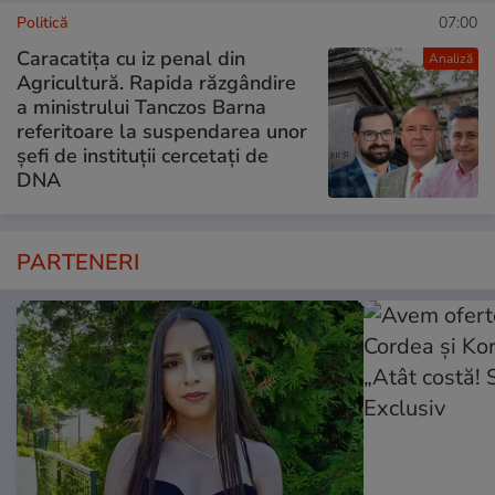
Politică
07:00
Caracatița cu iz penal din
Analiză
Agricultură. Rapida răzgândire
a ministrului Tanczos Barna
referitoare la suspendarea unor
șefi de instituții cercetați de
DNA
PARTENERI