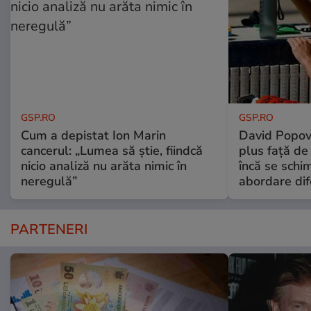
GSP.RO
GSP.RO
Cum a depistat Ion Marin
David Popovi
cancerul: „Lumea să știe, fiindcă
plus față de
nicio analiză nu arăta nimic în
încă se schi
neregulă”
abordare dif
PARTENERI