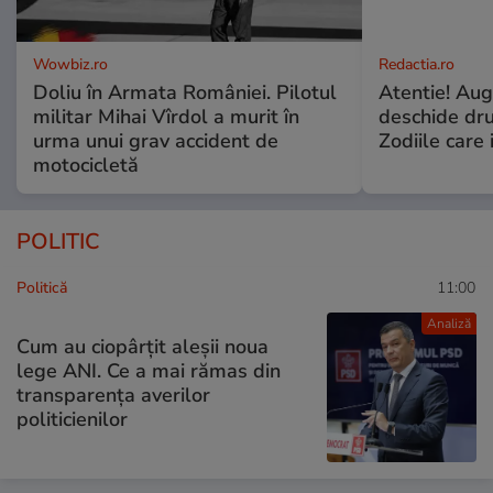
Wowbiz.ro
Redactia.ro
Doliu în Armata României. Pilotul
Atentie! Augu
militar Mihai Vîrdol a murit în
deschide dr
urma unui grav accident de
Zodiile care 
motocicletă
POLITIC
Politică
11:00
Analiză
Cum au ciopârțit aleșii noua
lege ANI. Ce a mai rămas din
transparența averilor
politicienilor