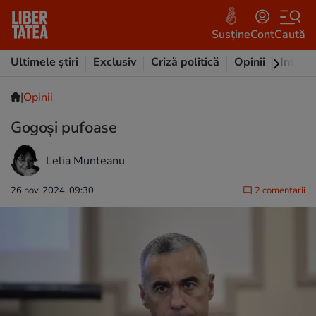
Susține
Cont
Caută
Ultimele știri
Exclusiv
Criză politică
Opinii
Intervi
|
Opinii
Gogoşi pufoase
Lelia Munteanu
26 nov. 2024, 09:30
2 comentarii