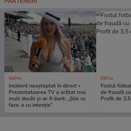
PARTENERI
GSP.ro
GSP.ro
Incident neașteptat în direct »
Fostul fotba
Prezentatoarea TV a arătat mai
de fraudă cu 
mult decât și-ar fi dorit: „Știe ce
Profit de 3,
face, e cu intenție”