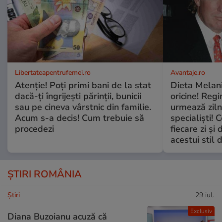
Libertateapentrufemei.ro
Avantaje.ro
Atenție! Poți primi bani de la stat
Dieta Melan
dacă-ți îngrijești părinții, bunicii
oricine! Regi
sau pe cineva vârstnic din familie.
urmează zilni
Acum s-a decis! Cum trebuie să
specialiști! 
procedezi
fiecare zi și 
acestui stil 
ȘTIRI ROMÂNIA
Ştiri
29 iul.
Exclusiv
Diana Buzoianu acuză că