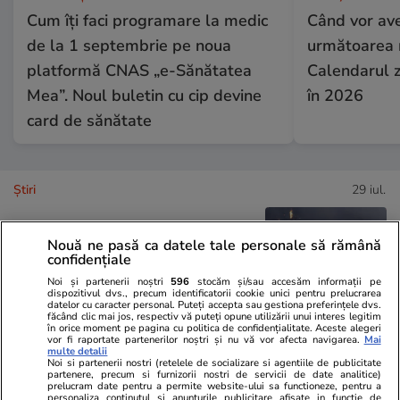
Cum îți faci programare la medic
Când vor av
de la 1 septembrie pe noua
următoarea 
platformă CNAS „e-Sănătatea
Calendarul z
Mea”. Noul buletin cu cip devine
în 2026
card de sănătate
Ştiri
29 iul.
Nouă ne pasă ca datele tale personale să rămână
Cum să-ți protejezi locuința de
confidențiale
incendiile de vegetație
Noi și partenerii noștri
596
stocăm și/sau accesăm informații pe
dispozitivul dvs., precum identificatorii cookie unici pentru prelucrarea
datelor cu caracter personal. Puteți accepta sau gestiona preferințele dvs.
făcând clic mai jos, respectiv vă puteți opune utilizării unui interes legitim
în orice moment pe pagina cu politica de confidențialitate. Aceste alegeri
vor fi raportate partenerilor noștri și nu vă vor afecta navigarea.
Mai
multe detalii
Noi si partenerii nostri (retelele de socializare si agentiile de publicitate
Lifestyle
29 iul.
partenere, precum si furnizorii nostri de servicii de date analitice)
prelucram date pentru a permite website-ului sa functioneze, pentru a
personaliza continutul si anunturile publicitare afisate in functie de