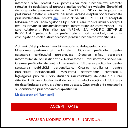
interesele si/sau profilul dvs., pentru a va oferi functionalitati aferente
retelelor de socializare si pentru a analiza traficul pe website. Beneficiati
De ce să nu arunci semințele de
de drepturile prevazute de art. 15-22 din GDPR in legatura cu
prelucrarea datelor cu caracter personal. Aceste drepturi pot fi exercitate
la pepenele roșu – ce beneficii
prin modalitatea indicata
aici
. Prin click pe “ACCEPT TOATE”, acceptati
folosirea tuturor Tehnologiilor de tip Cookie, care implica inclusiv acceptul
au
dvs. cu privire la stocarea/accesarea informatiilor de catre Vendor-ii cu
care colaboram. Prin click pe “VREAU SA MODIFIC SETARILE
INDIVIDUAL” puteti schimba preferintele in mod individual, mai putin
cele legate de cookie strict necesare pentru functionarea website-ului.
Atât noi, cât și partenerii noștri prelucrăm datele pentru a oferi:
Măsurarea performanței reclamelor. Utilizarea profilurilor pentru
Lifestyle
15 iul.
selectarea conținutului personalizat. Stocarea și/sau accesarea
informațiilor de pe un dispozitiv. Dezvoltarea și îmbunătățirea serviciilor.
Crearea profilurilor de conținut personalizat. Utilizarea profilurilor pentru
selectarea publicității personalizate. Crearea profilurilor pentru
publicitate personalizată. Măsurarea performanței conținutului.
Ce este colostrul și la ce ajută
Înțelegerea publicului prin statistici sau combinații de date din surse
diferite. Utilizarea datelor limitate pentru a selecta conținutul. Utilizarea
de date limitate pentru a selecta publicitatea. Date precise de geolocație
și identificarea prin scanarea dispozitivului.
Listă parteneri (furnizori)
ACCEPT TOATE
Lifestyle
08 iul.
VREAU SA MODIFIC SETARILE INDIVIDUAL