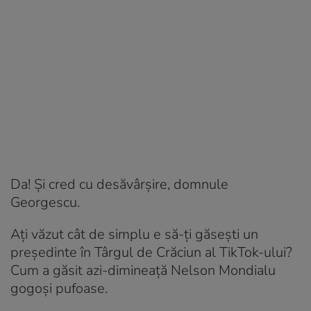
Da! Şi cred cu desăvârşire, domnule
Georgescu.
Aţi văzut cât de simplu e să-ţi găseşti un
preşedinte în Târgul de Crăciun al TikTok-ului?
Cum a găsit azi-dimineaţă Nelson Mondialu
gogoşi pufoase.