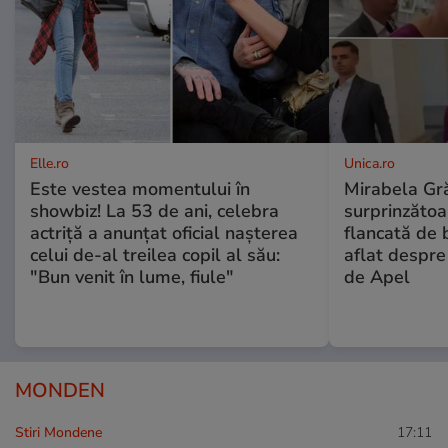
Elle.ro
Unica.ro
Este vestea momentului în
Mirabela Gră
showbiz! La 53 de ani, celebra
surprinzătoar
actriță a anunțat oficial nașterea
flancată de 
celui de-al treilea copil al său:
aflat despre
"Bun venit în lume, fiule"
de Apel
MONDEN
Stiri Mondene
17:11