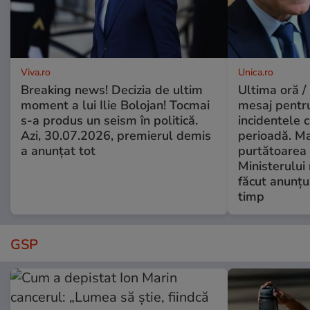
Viva.ro
Unica.ro
Breaking news! Decizia de ultim
Ultima oră /
moment a lui Ilie Bolojan! Tocmai
mesaj pentr
s-a produs un seism în politică.
incidentele 
Azi, 30.07.2026, premierul demis
perioadă. Ma
a anunțat tot
purtătoarea 
Ministerului
făcut anunțu
timp
GSP