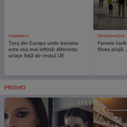
Mediafax.ro
StirileKanalD.ro
Țara din Europa unde benzina
Femeie lovit
este cea mai ieftină: diferențe
făcea plajă: „
uriașe față de restul UE
PROMO