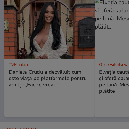
TVMania.ro
ObservatorNews
Daniela Crudu a dezvăluit cum
Elveția caut
este viața pe platformele pentru
și oferă sala
adulți: „Fac ce vreau”
pe lună. Mes
plătite