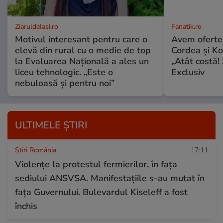
ZiaruldeIasi.ro
Fanatik.ro
Motivul interesant pentru care o
Avem oferte
elevă din rural cu o medie de top
Cordea și Ko
la Evaluarea Națională a ales un
„Atât costă! 
liceu tehnologic. „Este o
Exclusiv
nebuloasă și pentru noi”
ULTIMELE ȘTIRI
Știri România
17:11
Violențe la protestul fermierilor, în fața
sediului ANSVSA. Manifestațiile s-au mutat în
fața Guvernului. Bulevardul Kiseleff a fost
închis