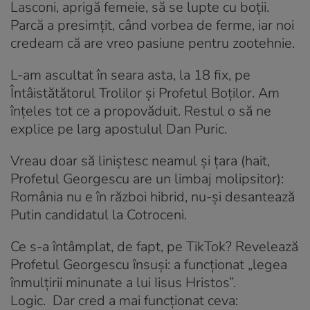
Lasconi, aprigă femeie, să se lupte cu boţii.
Parcă a presimţit, când vorbea de ferme, iar noi
credeam că are vreo pasiune pentru zootehnie.
L-am ascultat în seara asta, la 18 fix, pe
Întâistătătorul Trolilor şi Profetul Boţilor. Am
înţeles tot ce a propovăduit. Restul o să ne
explice pe larg apostulul Dan Puric.
Vreau doar să liniştesc neamul şi ţara (hait,
Profetul Georgescu are un limbaj molipsitor):
România nu e în război hibrid, nu-şi desantează
Putin candidatul la Cotroceni.
Ce s-a întâmplat, de fapt, pe TikTok? Revelează
Profetul Georgescu însuşi: a funcţionat „legea
înmulţirii minunate a lui Iisus Hristos”.
Logic. Dar cred a mai funcţionat ceva: