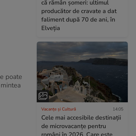
că rămân șomeri: ultimul
producător de cravate a dat
faliment după 70 de ani, în
Elveția
le poate
n mintea
Vacanțe și Cultură
14:05
Cele mai accesibile destinații
de microvacanțe pentru
români în 2026. Care este