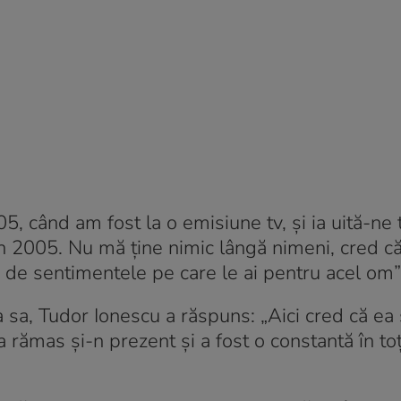
când am fost la o emisiune tv, și ia uită-ne to
în 2005. Nu mă ține nimic lângă nimeni, cred că
de sentimentele pe care le ai pentru acel om”
 sa, Tudor Ionescu a răspuns: „Aici cred că ea 
a rămas și-n prezent și a fost o constantă în toț