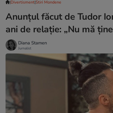
|
Divertisment
|
Stiri Mondene
Anunțul făcut de Tudor Io
ani de relație: „Nu mă țin
Diana Stamen
Jurnalist