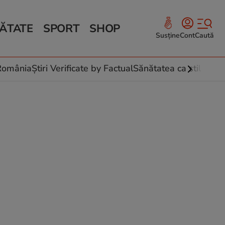
ĂTATE
SPORT
SHOP
Susține
Cont
Caută
Sănătate și Fitness
ce
 culinare
-România
Știri Verificate by Factual
Sănătatea ca stil de vi
 și legume
rea plantelor