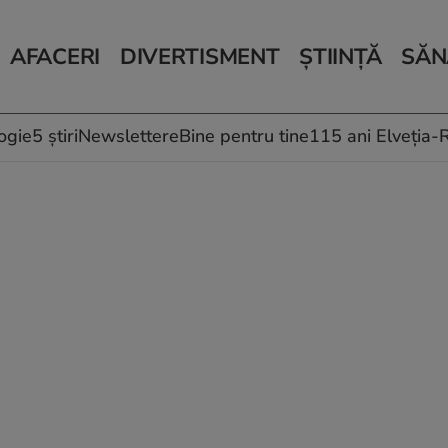
AFACERI
DIVERTISMENT
ȘTIINȚĂ
SĂN
Bani și Afaceri
Monden
Știri Știință
Știri 
Auto
Horoscop
Schimbări climati
Relații
Locuri de muncă
Muzică și Filme
Rețete
ogie
5 știri
Newslettere
Bine pentru tine
115 ani Elveția
Imobiliare.ro
Vacanțe și Cultură
Fructe
eJobs.ro
Îngriji