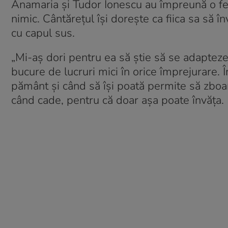
Anamaria și Tudor Ionescu au împreună o fetiț
nimic. Cântărețul își dorește ca fiica sa să 
cu capul sus.
„Mi-aș dori pentru ea să știe să se adapteze or
bucure de lucruri mici în orice împrejurare. 
pământ și când să își poată permite să zboare
când cade, pentru că doar așa poate învăța.