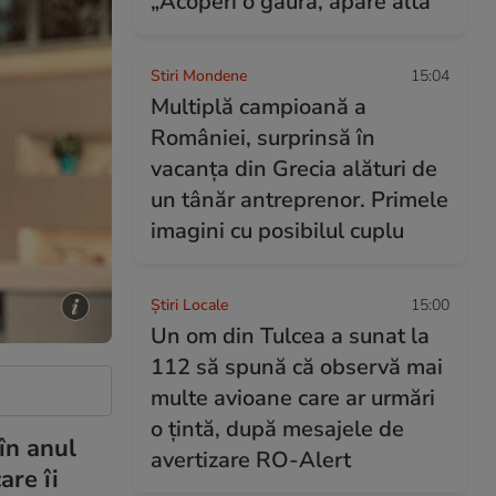
„Acoperi o gaură, apare alta”
Stiri Mondene
15:04
Multiplă campioană a
României, surprinsă în
vacanța din Grecia alături de
un tânăr antreprenor. Primele
imagini cu posibilul cuplu
Știri Locale
15:00
Un om din Tulcea a sunat la
112 să spună că observă mai
multe avioane care ar urmări
o țintă, după mesajele de
în anul
avertizare RO-Alert
are îi