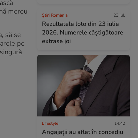
ească
mână mereu
Știri România
23 iul.
Rezultatele loto din 23 iulie
2026. Numerele câștigătoare
a, să se
extrase joi
oarele pe
 singură
Lifestyle
14:42
Angajații au aflat în concediu