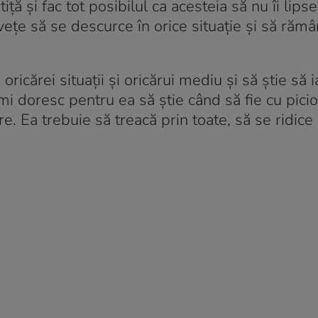
ă și fac tot posibilul ca acesteia să nu îi lips
învețe să se descurce în orice situație și să ră
icărei situații și oricărui mediu și să știe să i
Îmi doresc pentru ea să știe când să fie cu pici
. Ea trebuie să treacă prin toate, să se ridice