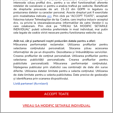
interesele si/sau profilul dvs., pentru a va oferi functionalitati aferente
retelelor de socializare si pentru a analiza traficul pe website. Beneficiati
de drepturile prevazute de art. 15-22 din GDPR in legatura cu
prelucrarea datelor cu caracter personal. Aceste drepturi pot fi exercitate
prin modalitatea indicata
aici
. Prin click pe “ACCEPT TOATE”, acceptati
folosirea tuturor Tehnologiilor de tip Cookie, care implica inclusiv acceptul
dvs. cu privire la stocarea/accesarea informatiilor de catre Vendor-ii cu
care colaboram. Prin click pe “VREAU SA MODIFIC SETARILE
INDIVIDUAL” puteti schimba preferintele in mod individual, mai putin
cele legate de cookie strict necesare pentru functionarea website-ului.
Atât noi, cât și partenerii noștri prelucrăm datele pentru a oferi:
Vacanțe și Cultură
25 iul.
Horoscop
Măsurarea performanței reclamelor. Utilizarea profilurilor pentru
selectarea conținutului personalizat. Stocarea și/sau accesarea
Compania aeriană Qantas, zbor
Horoscop 26 
informațiilor de pe un dispozitiv. Dezvoltarea și îmbunătățirea serviciilor.
Crearea profilurilor de conținut personalizat. Utilizarea profilurilor pentru
record de 19 ore din Franța în
încep o perio
selectarea publicității personalizate. Crearea profilurilor pentru
publicitate personalizată. Măsurarea performanței conținutului.
Australia. Ce pățește corpul tău
relația cu su
Înțelegerea publicului prin statistici sau combinații de date din surse
când stai aproape o zi întreagă în
fondul unui
diferite. Utilizarea datelor limitate pentru a selecta conținutul. Utilizarea
de date limitate pentru a selecta publicitatea. Date precise de geolocație
aer
muncă
și identificarea prin scanarea dispozitivului.
Listă parteneri (furnizori)
ACCEPT TOATE
Horoscop
25 iul.
Horoscop 26 iulie 2026. Racii
VREAU SA MODIFIC SETARILE INDIVIDUAL