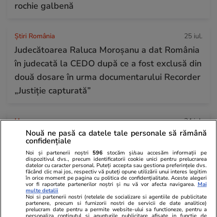
rochie galbenă
Știri România
25 iul.
Judecătoarea Raluca Moroșanu a dat România
în judecată la CEDO după ce a fost exclusă din
două dosare în urma documentarului Recorder
„Justiție capturată”
Horoscop
24 iul.
Nouă ne pasă ca datele tale personale să rămână
Horoscop Urania | Previziuni astrologice pentru
confidențiale
perioada 25 – 31 iulie 2026. Luna Plină în
Noi și partenerii noștri
596
stocăm și/sau accesăm informații pe
dispozitivul dvs., precum identificatorii cookie unici pentru prelucrarea
Vărsător
datelor cu caracter personal. Puteți accepta sau gestiona preferințele dvs.
făcând clic mai jos, respectiv vă puteți opune utilizării unui interes legitim
în orice moment pe pagina cu politica de confidențialitate. Aceste alegeri
vor fi raportate partenerilor noștri și nu vă vor afecta navigarea.
Mai
multe detalii
Noi si partenerii nostri (retelele de socializare si agentiile de publicitate
partenere, precum si furnizorii nostri de servicii de date analitice)
prelucram date pentru a permite website-ului sa functioneze, pentru a
personaliza continutul si anunturile publicitare afisate in functie de