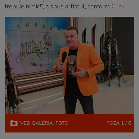
trebuie nimic!”, a spus artistul, conform
Click
.
VEZI
GALERIA
FOTO
POZA
1 / 6