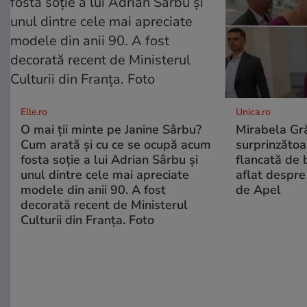
Elle.ro
Unica.ro
O mai ții minte pe Janine Sârbu?
Mirabela Gră
Cum arată și cu ce se ocupă acum
surprinzătoar
fosta soție a lui Adrian Sârbu și
flancată de 
unul dintre cele mai apreciate
aflat despre
modele din anii 90. A fost
de Apel
decorată recent de Ministerul
Culturii din Franța. Foto