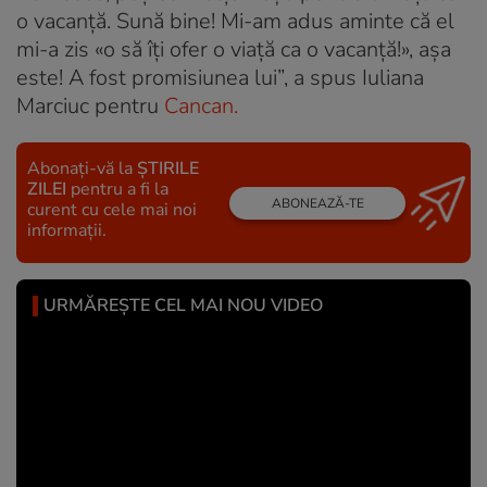
o vacanță. Sună bine! Mi-am adus aminte că el
mi-a zis «o să îți ofer o viață ca o vacanță!», așa
este! A fost promisiunea lui”, a spus Iuliana
Marciuc pentru
Cancan.
Abonați-vă la
ȘTIRILE
ZILEI
pentru a fi la
ABONEAZĂ-TE
curent cu cele mai noi
informații.
URMĂREȘTE CEL MAI NOU VIDEO