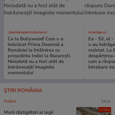
Libertateapentrufemei.ro
Avantaje.ro
Ca la Bollywood! Cum s-a
Ea - 52, el 
îmbrăcat Prima Doamnă a
s-au îndrăgos
României la întâlnirea cu
rezistat. La 
președinta Indiei la București.
despărțirea 
Niciodată nu a fost atât de
cum a răspu
îndrăzneață! Imaginile
întrebare i
momentului
ȘTIRI ROMÂNIA
Politică
24 iul.
Analiză
Marii câștigători ai legii