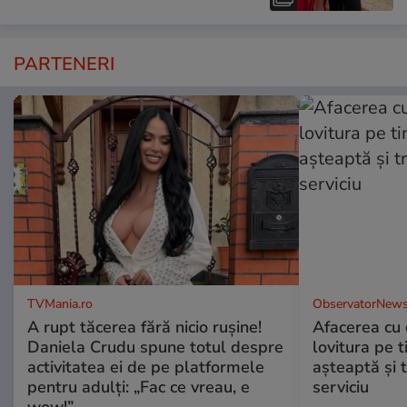
PARTENERI
TVMania.ro
ObservatorNews
A rupt tăcerea fără nicio rușine!
Afacerea cu 
Daniela Crudu spune totul despre
lovitura pe t
activitatea ei de pe platformele
aşteaptă şi 
pentru adulți: „Fac ce vreau, e
serviciu