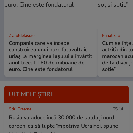
ZiaruldeIasi.ro
Fanatik.ro
Compania care va începe
Cum se înțe
construirea unui parc fotovoltaic
actriță din l
uriaș la marginea Iașului a învârtit
marocan acuz
anul trecut 160 de milioane de
de la divorț:
euro. Cine este fondatorul
soție”
ULTIMELE ȘTIRI
Știri Externe
25 iul.
Rusia va aduce încă 30.000 de soldaţi nord-
coreeni ca să lupte împotriva Ucrainei, spune