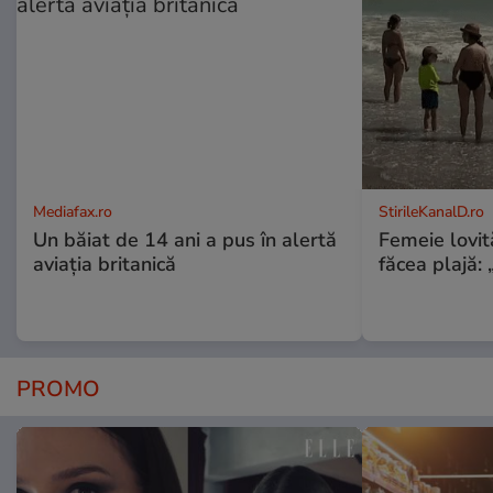
Mediafax.ro
StirileKanalD.ro
Un băiat de 14 ani a pus în alertă
Femeie lovit
aviația britanică
făcea plajă: „
PROMO