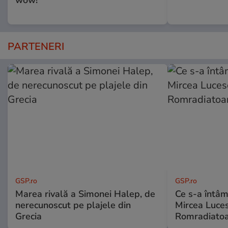
wow!”
PARTENERI
GSP.ro
GSP.ro
Marea rivală a Simonei Halep, de
Ce s-a întâmp
nerecunoscut pe plajele din
Mircea Luces
Grecia
Romradiatoa