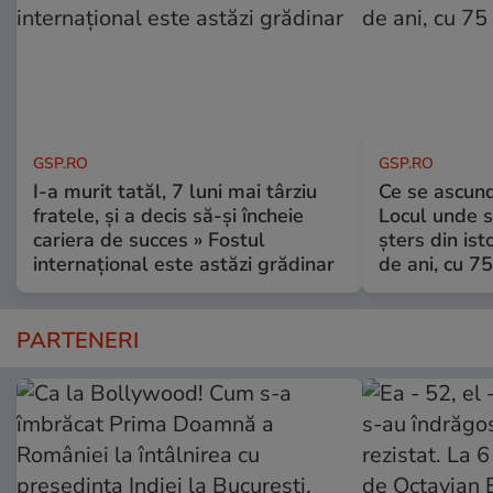
GSP.RO
GSP.RO
I-a murit tatăl, 7 luni mai târziu
Ce se ascund
fratele, și a decis să-și încheie
Locul unde s-
cariera de succes » Fostul
șters din ist
internațional este astăzi grădinar
de ani, cu 7
PARTENERI