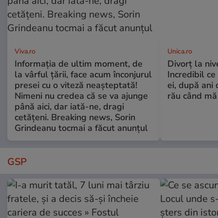
Viva.ro
Unica.ro
Informația de ultim moment, de
Divorț la nive
la vârful țării, face acum înconjurul
Incredibil ce
presei cu o viteză neașteptată!
ei, după ani 
Nimeni nu credea că se va ajunge
rău când mă
până aici, dar iată-ne, dragi
cetățeni. Breaking news, Sorin
Grindeanu tocmai a făcut anunțul
GSP