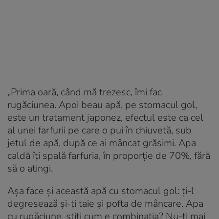
„Prima oară, când mă trezesc, îmi fac
rugăciunea. Apoi beau apă, pe stomacul gol,
este un tratament japonez, efectul este ca cel
al unei farfurii pe care o pui în chiuvetă, sub
jetul de apă, după ce ai mâncat grăsimi. Apa
caldă îți spală farfuria, în proporție de 70%, fără
să o atingi.
Așa face și această apă cu stomacul gol: ți-l
degresează și-ți taie și pofta de mâncare. Apa
cu rugăciune, știți cum e combinația? Nu-ți mai