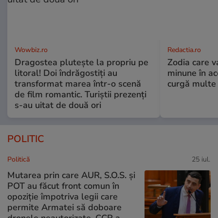
Wowbiz.ro
Redactia.ro
Dragostea plutește la propriu pe
Zodia care v
litoral! Doi îndrăgostiți au
minune în a
transformat marea într-o scenă
curgă multe l
de film romantic. Turiștii prezenți
s-au uitat de două ori
POLITIC
Politică
25 iul.
Mutarea prin care AUR, S.O.S. și
POT au făcut front comun în
opoziție împotriva legii care
permite Armatei să doboare
dronele neautorizate. CCR a