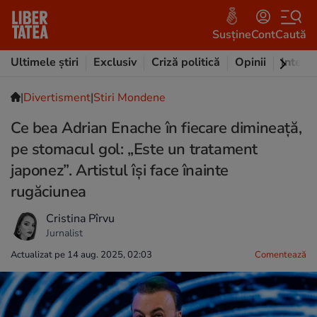
Susține
Cont
Caută
Ultimele știri
Exclusiv
Criză politică
Opinii
Intervi
|
Divertisment
|
Stiri Mondene
Ce bea Adrian Enache în fiecare dimineață,
pe stomacul gol: „Este un tratament
japonez”. Artistul își face înainte
rugăciunea
Cristina Pîrvu
Jurnalist
Actualizat pe 14 aug. 2025, 02:03
Comentează