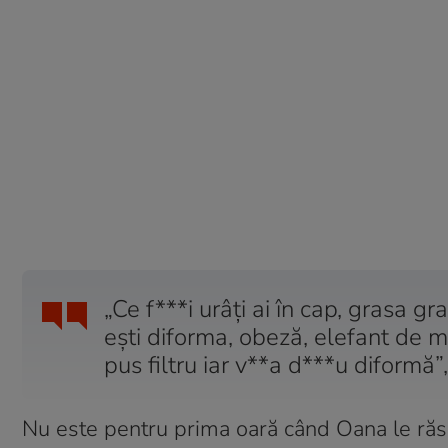
„Ce f***i urâți ai în cap, grasa g
ești diforma, obeză, elefant de m
pus filtru iar v**a d***u diformă
Nu este pentru prima oară când Oana le răsp