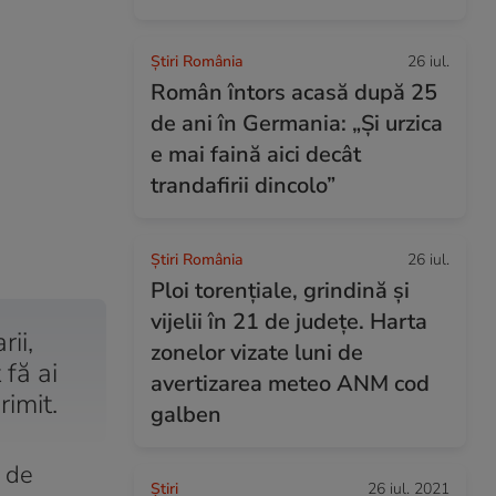
Știri România
26 iul.
Român întors acasă după 25
de ani în Germania: „Și urzica
e mai faină aici decât
trandafirii dincolo”
Știri România
26 iul.
Ploi torențiale, grindină și
vijelii în 21 de județe. Harta
rii,
zonelor vizate luni de
 fă ai
avertizarea meteo ANM cod
imit.
galben
ă de
Ştiri
26 iul. 2021