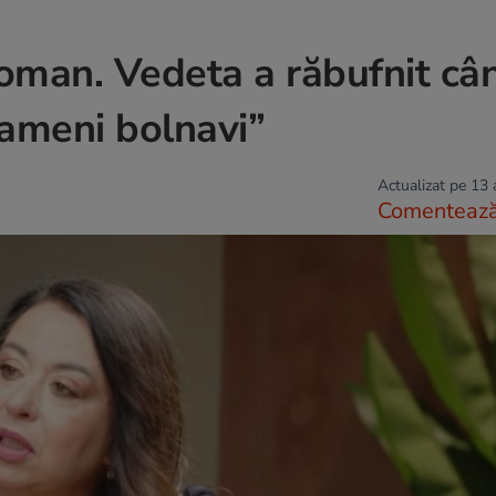
oman. Vedeta a răbufnit câ
 oameni bolnavi”
Actualizat pe 13
Comenteaz