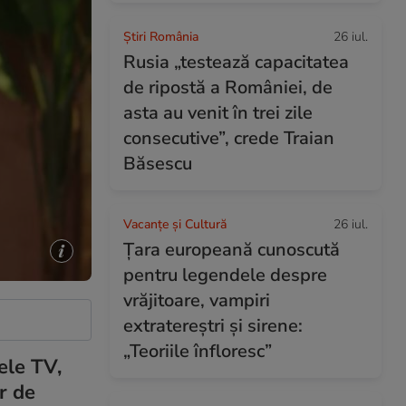
Știri România
26 iul.
Rusia „testează capacitatea
de ripostă a României, de
asta au venit în trei zile
consecutive”, crede Traian
Băsescu
Vacanțe și Cultură
26 iul.
Țara europeană cunoscută
pentru legendele despre
vrăjitoare, vampiri
extratereștri și sirene:
„Teoriile înfloresc”
ele TV,
r de