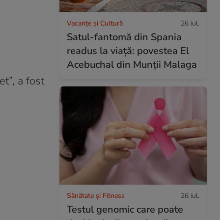
Vacanțe și Cultură
26 iul.
Satul-fantomă din Spania
readus la viață: povestea El
Acebuchal din Munții Malaga
et”, a fost
Sănătate și Fitness
26 iul.
Testul genomic care poate