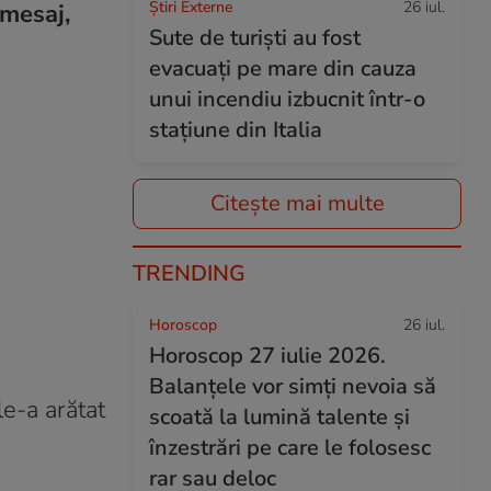
Știri Externe
26 iul.
 mesaj,
Sute de turiști au fost
evacuați pe mare din cauza
unui incendiu izbucnit într-o
stațiune din Italia
Citește mai multe
TRENDING
Horoscop
26 iul.
Horoscop 27 iulie 2026.
Balanțele vor simți nevoia să
le-a arătat
scoată la lumină talente și
înzestrări pe care le folosesc
rar sau deloc