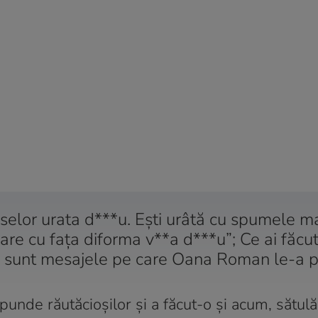
raselor urata d***u. Ești urâtă cu spumele ma
are cu fața diforma v**a d***u”; Ce ai făcut
”, sunt mesajele pe care Oana Roman le-a pr
unde răutăcioșilor și a făcut-o și acum, sătul