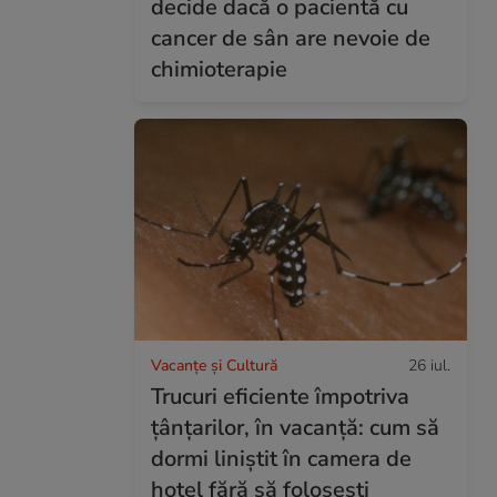
decide dacă o pacientă cu
cancer de sân are nevoie de
chimioterapie
Vacanțe și Cultură
26 iul.
Trucuri eficiente împotriva
țânțarilor, în vacanță: cum să
dormi liniștit în camera de
hotel fără să folosești