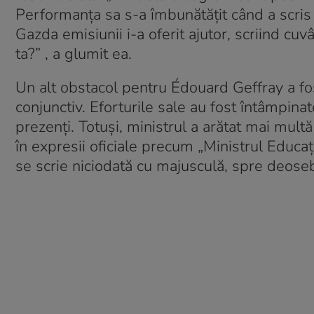
Performanța sa s-a îmbunătățit când a scris 
Gazda emisiunii i-a oferit ajutor, scriind cuvân
ta?” , a glumit ea.
Un alt obstacol pentru Édouard Geffray a fo
conjunctiv. Eforturile sale au fost întâmpinat
prezenți. Totuși, ministrul a arătat mai mult
în expresii oficiale precum „Ministrul Educaț
se scrie niciodată cu majusculă, spre deosebi