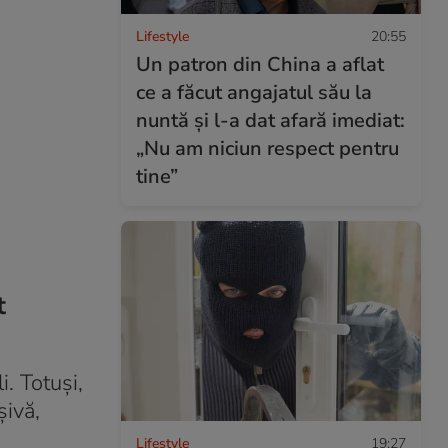
Lifestyle
20:55
Un patron din China a aflat
ce a făcut angajatul său la
nuntă și l-a dat afară imediat:
„Nu am niciun respect pentru
tine”
t
. Totuși,
șivă,
Lifestyle
19:27