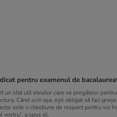
ridicat pentru examenul de bacalaurea
rit un sfat util elevilor care se pregătesc pentru
ura. Când scrii așa, ești obligat să faci greșeli
ecta; este o chestiune de respect pentru voi în
 vostru”, a spus el.