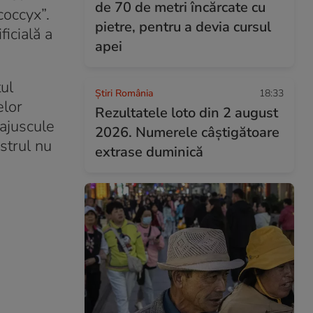
de 70 de metri încărcate cu
coccyx”.
pietre, pentru a devia cursul
ficială a
apei
ul
Știri România
18:33
elor
Rezultatele loto din 2 august
majuscule
2026. Numerele câștigătoare
strul nu
extrase duminică