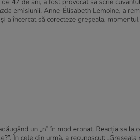
ă de 47 de ani, a fost provocat să scrie cuvântu
r gazda emisiunii, Anne-Élisabeth Lemoine, a rem
i a încercat să corecteze greșeala, momentul 
, adăugând un „n” în mod eronat. Reacția sa la 
le?”. În cele din urmă, a recunoscut: „Greșeala 