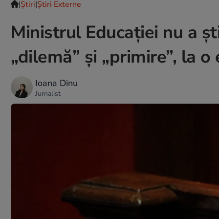
|
Ştiri
|
Știri Externe
Ministrul Educației nu a șt
„dilemă” și „primire”, la 
Ioana Dinu
Jurnalist