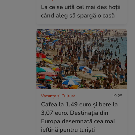
La ce se uită cel mai des hoții
când aleg să spargă o casă
Vacanțe și Cultură
19:25
Cafea la 1,49 euro și bere la
3,07 euro. Destinația din
Europa desemnată cea mai
ieftină pentru turiști