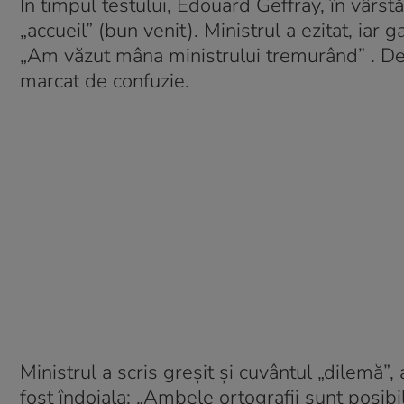
În timpul testului, Édouard Geffray, în vârst
„accueil” (bun venit). Ministrul a ezitat, ia
„Am văzut mâna ministrului tremurând” . Deș
marcat de confuzie.
Ministrul a scris greșit și cuvântul „dilemă”
fost îndoiala: „Ambele ortografii sunt posibi