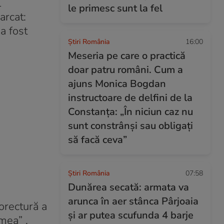
l
le primesc sunt la fel
arcat:
a fost
Știri România
16:00
Meseria pe care o practică
doar patru români. Cum a
ajuns Monica Bogdan
instructoare de delfini de la
Constanța: „În niciun caz nu
sunt constrânși sau obligați
să facă ceva”
Știri România
07:58
Dunărea secată: armata va
arunca în aer stânca Pârjoaia
corectură a
și ar putea scufunda 4 barje
mea” .