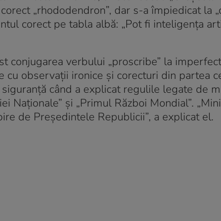
corect „rhododendron”, dar s-a împiedicat la „
tul corect pe tabla albă: „Pot fi inteligența arti
st conjugarea verbului „proscribe” la imperfect
e cu observații ironice și corecturi din partea c
ă siguranță când a explicat regulile legate de 
iei Naționale” și „Primul Război Mondial”. „Mini
re de Președintele Republicii”, a explicat el.