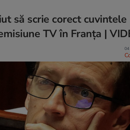
iut să scrie corect cuvintele
o emisiune TV în Franța | VI
04 
C