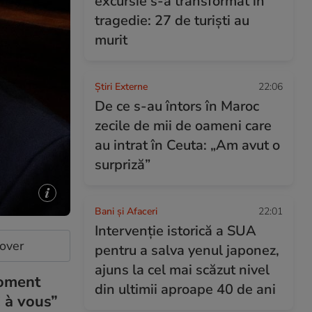
excursie s-a transformat în
tragedie: 27 de turiști au
murit
Știri Externe
22:06
De ce s-au întors în Maroc
zecile de mii de oameni care
au intrat în Ceuta: „Am avut o
surpriză”
Bani și Afaceri
22:01
Intervenție istorică a SUA
cover
pentru a salva yenul japonez,
ajuns la cel mai scăzut nivel
moment
din ultimii aproape 40 de ani
C à vous”