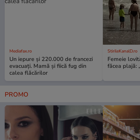
Mediafax.ro
StirileKanalD.ro
Un iepure și 220.000 de francezi
Femeie lovit
evacuați. Mamă și fiică fug din
făcea plajă: „
calea flăcărilor
PROMO