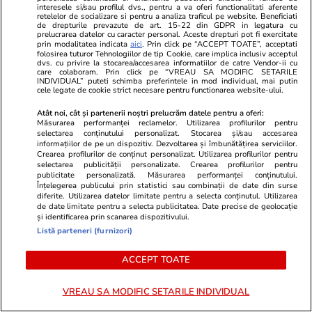
interesele si/sau profilul dvs., pentru a va oferi functionalitati aferente
retelelor de socializare si pentru a analiza traficul pe website. Beneficiati
de drepturile prevazute de art. 15-22 din GDPR in legatura cu
prelucrarea datelor cu caracter personal. Aceste drepturi pot fi exercitate
prin modalitatea indicata
aici
. Prin click pe “ACCEPT TOATE”, acceptati
folosirea tuturor Tehnologiilor de tip Cookie, care implica inclusiv acceptul
Știri România
16:19
dvs. cu privire la stocarea/accesarea informatiilor de catre Vendor-ii cu
care colaboram. Prin click pe “VREAU SA MODIFIC SETARILE
INDIVIDUAL” puteti schimba preferintele in mod individual, mai putin
Sorin Grindeanu: Parlamentul a
cele legate de cookie strict necesare pentru functionarea website-ului.
salvat 4.000.000.000 de euro
Atât noi, cât și partenerii noștri prelucrăm datele pentru a oferi:
Măsurarea performanței reclamelor. Utilizarea profilurilor pentru
din PNRR acolo unde Guvernul
selectarea conținutului personalizat. Stocarea și/sau accesarea
informațiilor de pe un dispozitiv. Dezvoltarea și îmbunătățirea serviciilor.
a eșuat
Crearea profilurilor de conținut personalizat. Utilizarea profilurilor pentru
selectarea publicității personalizate. Crearea profilurilor pentru
publicitate personalizată. Măsurarea performanței conținutului.
Înțelegerea publicului prin statistici sau combinații de date din surse
diferite. Utilizarea datelor limitate pentru a selecta conținutul. Utilizarea
Știri România
15:58
de date limitate pentru a selecta publicitatea. Date precise de geolocație
și identificarea prin scanarea dispozitivului.
Blocajul ANCPI îngheață piața
Listă parteneri (furnizori)
imobiliară: Ce se întâmplă cu
ACCEPT TOATE
TVA-ul de 9% și tranzacțiile
aflate în derulare
VREAU SA MODIFIC SETARILE INDIVIDUAL