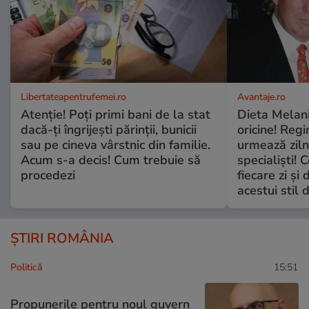
Libertateapentrufemei.ro
Avantaje.ro
Atenție! Poți primi bani de la stat
Dieta Melan
dacă-ți îngrijești părinții, bunicii
oricine! Regi
sau pe cineva vârstnic din familie.
urmează zilni
Acum s-a decis! Cum trebuie să
specialiști! 
procedezi
fiecare zi și 
acestui stil 
ȘTIRI ROMÂNIA
Politică
15:51
Propunerile pentru noul guvern