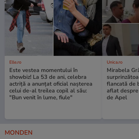
Elle.ro
Unica.ro
Este vestea momentului în
Mirabela Gră
showbiz! La 53 de ani, celebra
surprinzătoar
actriță a anunțat oficial nașterea
flancată de 
celui de-al treilea copil al său:
aflat despre
"Bun venit în lume, fiule"
de Apel
MONDEN