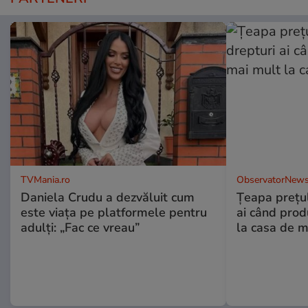
TVMania.ro
ObservatorNews
Daniela Crudu a dezvăluit cum
Țeapa prețulu
este viața pe platformele pentru
ai când prod
adulți: „Fac ce vreau”
la casa de m