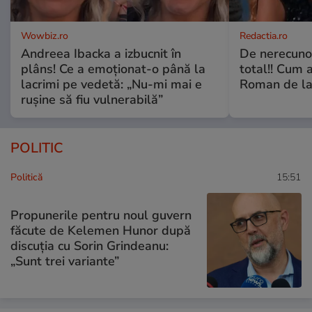
Wowbiz.ro
Redactia.ro
Andreea Ibacka a izbucnit în
De nerecunos
plâns! Ce a emoționat-o până la
total!! Cum 
lacrimi pe vedetă: „Nu-mi mai e
Roman de la 
rușine să fiu vulnerabilă”
POLITIC
Politică
15:51
Propunerile pentru noul guvern
făcute de Kelemen Hunor după
discuția cu Sorin Grindeanu:
„Sunt trei variante”