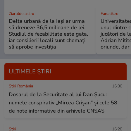
ZiaruldeIasi.ro
Fanatik.ro
Delta urbană de la Iași ar urma
Universitate
să dreneze 36,5 milioane de lei.
unul dintre 
Studiul de fezabilitate este gata,
jucători de l
iar consilierii locali sunt chemați
Adrian Mitite
să aprobe investiția
oriunde, dar 
ULTIMELE ȘTIRI
Știri România
16:30
Dosarul de la Securitate al lui Dan Șucu:
numele conspirativ „Mircea Crișan” și cele 58
de note informative din arhivele CNSAS
Ştiri
16:28