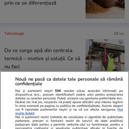
prin ce se diferențiază
Tehnologie
28 iul.
De ce curge apă din centrala
termică – motive și soluții. Ce să
nu faci
Nouă ne pasă ca datele tale personale să rămână
confidențiale
Noi și partenerii noștri
596
stocăm și/sau accesăm informații pe
Lifestyle
22 iul.
dispozitivul dvs., precum identificatorii cookie unici pentru prelucrarea
datelor cu caracter personal. Puteți accepta sau gestiona preferințele dvs.
făcând clic mai jos, respectiv vă puteți opune utilizării unui interes legitim
în orice moment pe pagina cu politica de confidențialitate. Aceste alegeri
vor fi raportate partenerilor noștri și nu vă vor afecta navigarea.
Mai
La ce se folosește lavanda
multe detalii
Noi si partenerii nostri (retelele de socializare si agentiile de publicitate
partenere, precum si furnizorii nostri de servicii de date analitice)
uscată în casă
prelucram date pentru a permite website-ului sa functioneze, pentru a
personaliza continutul si anunturile publicitare afisate in functie de