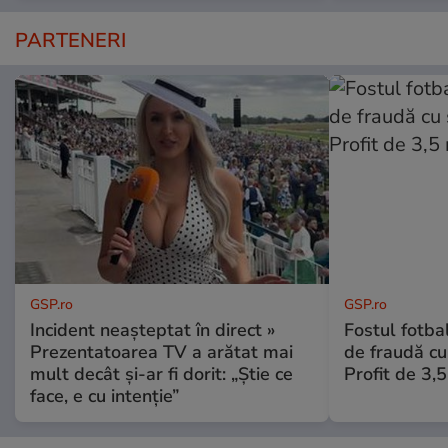
PARTENERI
GSP.ro
GSP.ro
Incident neașteptat în direct »
Fostul fotba
Prezentatoarea TV a arătat mai
de fraudă cu 
mult decât și-ar fi dorit: „Știe ce
Profit de 3,
face, e cu intenție”