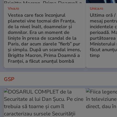
Viva.ro
Unica.ro
Vestea care face înconjurul
Ultima oră /
planetei vine tocmai din Franța,
mesaj pentr
de la nivel înalt, doamnelor și
incidentele 
domnilor. Era un moment de
perioadă. Ma
liniște în presa de scandal de la
purtătoarea 
Paris, dar acum ziarele ”fierb” pur
Ministerului
și simplu. După un scandal imens,
făcut anunțu
Brigitte Macron, Prima Doamnă a
timp
Franței, a făcut anunțul bombă
GSP