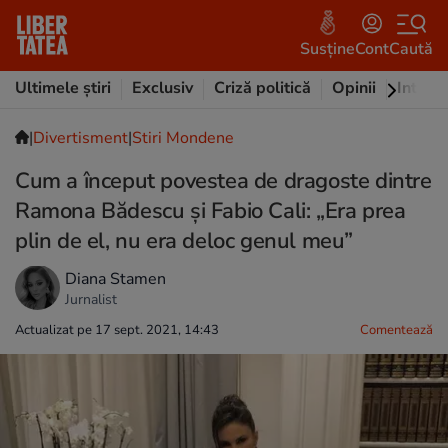
Susține
Cont
Caută
Ultimele știri
Exclusiv
Criză politică
Opinii
Intervi
|
Divertisment
|
Stiri Mondene
Cum a început povestea de dragoste dintre
Ramona Bădescu și Fabio Cali: „Era prea
plin de el, nu era deloc genul meu”
Diana Stamen
Jurnalist
Actualizat pe 17 sept. 2021, 14:43
Comentează