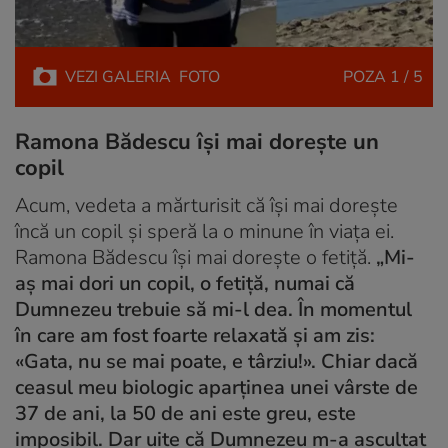
VEZI
GALERIA
FOTO
POZA
1 / 5
Ramona Bădescu își mai dorește un
copil
Acum, vedeta a mărturisit că își mai dorește
încă un copil și speră la o minune în viața ei.
Ramona Bădescu își mai dorește o fetiță.
„Mi-
aș mai dori un copil, o fetiță, numai că
Dumnezeu trebuie să mi-l dea. În momentul
în care am fost foarte relaxată și am zis:
«Gata, nu se mai poate, e târziu!». Chiar dacă
ceasul meu biologic aparținea unei vârste de
37 de ani, la 50 de ani este greu, este
imposibil. Dar uite că Dumnezeu m-a ascultat