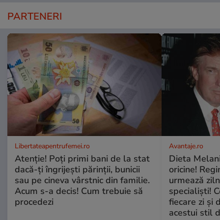
PARTENERI
Libertateapentrufemei.ro
Avantaje.ro
Atenție! Poți primi bani de la stat
Dieta Melan
dacă-ți îngrijești părinții, bunicii
oricine! Regi
sau pe cineva vârstnic din familie.
urmează zilni
Acum s-a decis! Cum trebuie să
specialiști! 
procedezi
fiecare zi și 
acestui stil 