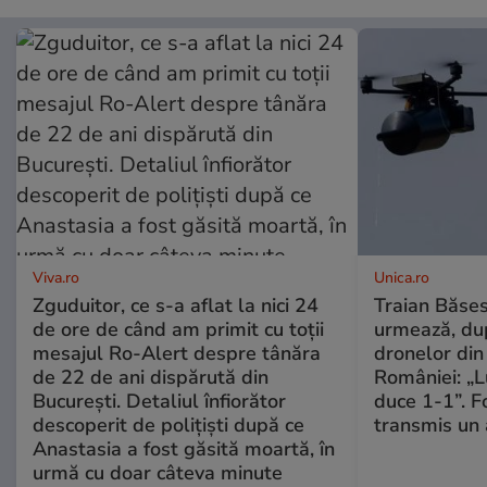
Viva.ro
Unica.ro
Zguduitor, ce s-a aflat la nici 24
Traian Băses
de ore de când am primit cu toții
urmează, du
mesajul Ro-Alert despre tânăra
dronelor din 
de 22 de ani dispărută din
României: „L
București. Detaliul înfiorător
duce 1-1”. F
descoperit de polițiști după ce
transmis un 
Anastasia a fost găsită moartă, în
urmă cu doar câteva minute