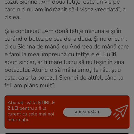
cazul Siennei. Am două fetiţe, este un vis pe
care nici nu am îndrăznit să-l visez vreodată”, a
zis ea.
Și a continuat: „Am două fetiţe minunate şi în
curând o botez pe cea de-a doua. Şi nu oricum,
ci cu Sienna de mână, cu Andreea de mână care
e familia mea, împreună cu fetiţele ei. Eu îţi
spun sincer, ar fi mare lucru să nu leşin în ziua
botezului. Atunci o să mă ia emoţiile rău, ştiu
asta, ca şi la botezul Siennei de altfel, când la
fel, am plâns mult”.
Abonați-vă la
ȘTIRILE
ZILEI
pentru a fi la
ABONEAZĂ-TE
curent cu cele mai noi
informații.