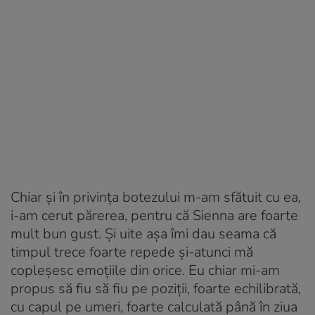
Chiar şi în privinţa botezului m-am sfătuit cu ea,
i-am cerut părerea, pentru că Sienna are foarte
mult bun gust. Şi uite aşa îmi dau seama că
timpul trece foarte repede şi-atunci mă
copleşesc emoţiile din orice. Eu chiar mi-am
propus să fiu să fiu pe poziţii, foarte echilibrată,
cu capul pe umeri, foarte calculată până în ziua