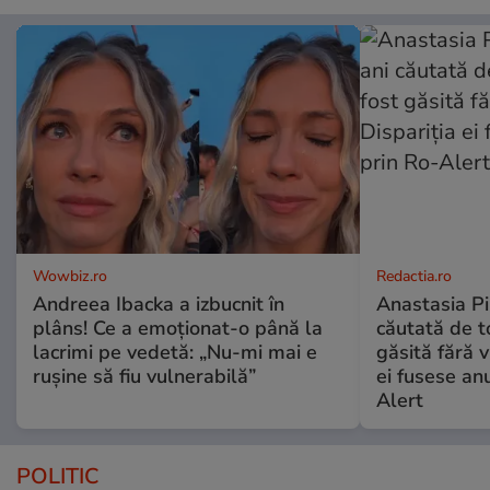
Wowbiz.ro
Redactia.ro
Andreea Ibacka a izbucnit în
Anastasia Pi
plâns! Ce a emoționat-o până la
căutată de t
lacrimi pe vedetă: „Nu-mi mai e
găsită fără v
rușine să fiu vulnerabilă”
ei fusese anu
Alert
POLITIC