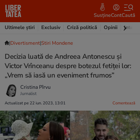
Susține
Cont
Caută
Ultimele știri
Exclusiv
Criză politică
Opinii
Intervi
|
Divertisment
|
Stiri Mondene
Decizia luată de Andreea Antonescu și
Victor Vrînceanu despre botezul fetiței lor:
„Vrem să iasă un eveniment frumos”
Cristina Pîrvu
Jurnalist
Actualizat pe 22 iun. 2023, 13:01
Comentează