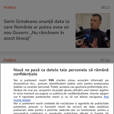
Politică
06:21
Sorin Grindeanu anunță data la
care România ar putea avea un
nou Guvern: „Nu rămânem în
acest blocaj”
Politică
27 iul.
Nouă ne pasă ca datele tale personale să rămână
Parlamentul, somat să modifice
confidențiale
Legea salarizării. Înalta Curte
Noi și partenerii noștri
596
stocăm și/sau accesăm informații pe
de Casație și Justiție: „Serioase
dispozitivul dvs., precum identificatorii cookie unici pentru prelucrarea
datelor cu caracter personal. Puteți accepta sau gestiona preferințele dvs.
probleme de
făcând clic mai jos, respectiv vă puteți opune utilizării unui interes legitim
constituționalitate”
în orice moment pe pagina cu politica de confidențialitate. Aceste alegeri
vor fi raportate partenerilor noștri și nu vă vor afecta navigarea.
Mai
multe detalii
Noi si partenerii nostri (retelele de socializare si agentiile de publicitate
partenere, precum si furnizorii nostri de servicii de date analitice)
prelucram date pentru a permite website-ului sa functioneze, pentru a
personaliza continutul si anunturile publicitare afisate in functie de