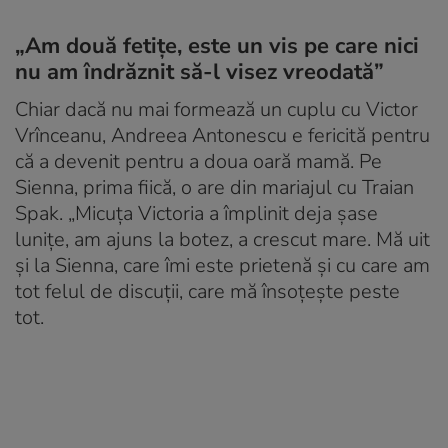
„Am două fetiţe, este un vis pe care nici
nu am îndrăznit să-l visez vreodată”
Chiar dacă nu mai formează un cuplu cu Victor
Vrînceanu, Andreea Antonescu e fericită pentru
că a devenit pentru a doua oară mamă. Pe
Sienna, prima fiică, o are din mariajul cu Traian
Spak. „Micuţa Victoria a împlinit deja şase
luniţe, am ajuns la botez, a crescut mare. Mă uit
şi la Sienna, care îmi este prietenă şi cu care am
tot felul de discuţii, care mă însoţeşte peste
tot.