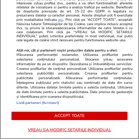
PARTENERI
interesele si/sau profilul dvs., pentru a va oferi functionalitati aferente
retelelor de socializare si pentru a analiza traficul pe website. Beneficiati
de drepturile prevazute de art. 15-22 din GDPR in legatura cu
prelucrarea datelor cu caracter personal. Aceste drepturi pot fi exercitate
prin modalitatea indicata
aici
. Prin click pe “ACCEPT TOATE”, acceptati
folosirea tuturor Tehnologiilor de tip Cookie, care implica inclusiv acceptul
dvs. cu privire la stocarea/accesarea informatiilor de catre Vendor-ii cu
care colaboram. Prin click pe “VREAU SA MODIFIC SETARILE
INDIVIDUAL” puteti schimba preferintele in mod individual, mai putin
cele legate de cookie strict necesare pentru functionarea website-ului.
Atât noi, cât și partenerii noștri prelucrăm datele pentru a oferi:
Măsurarea performanței reclamelor. Utilizarea profilurilor pentru
selectarea conținutului personalizat. Stocarea și/sau accesarea
informațiilor de pe un dispozitiv. Dezvoltarea și îmbunătățirea serviciilor.
Crearea profilurilor de conținut personalizat. Utilizarea profilurilor pentru
selectarea publicității personalizate. Crearea profilurilor pentru
publicitate personalizată. Măsurarea performanței conținutului.
Înțelegerea publicului prin statistici sau combinații de date din surse
Fanatik.ro
Spotmedia.ro
diferite. Utilizarea datelor limitate pentru a selecta conținutul. Utilizarea
Marius Croitoru, înjurat ca la ușa
Cum ne prost
de date limitate pentru a selecta publicitatea. Date precise de geolocație
și identificarea prin scanarea dispozitivului.
cortului de Zoran Mitrov în
propriu! Ce-
Listă parteneri (furnizori)
Botoșani – Rapid!? Reacția
de știință
fotbalistului la flash-interviu și
ACCEPT TOATE
răspunsul antrenorului: „Sunt
surprins!”. Update
VREAU SA MODIFIC SETARILE INDIVIDUAL