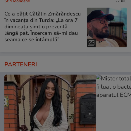
Stiri Mondene
27 iul.
Ce a pățit Cătălin Zmărăndescu
în vacanța din Turcia: „La ora 7
dimineața simt o prezență
lângă pat. Încercam să-mi dau
seama ce se întâmplă”
PARTENERI