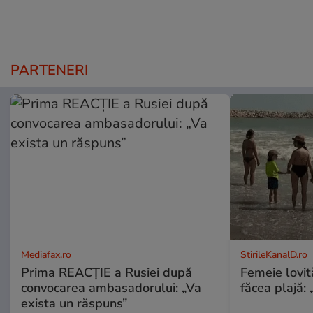
PARTENERI
Mediafax.ro
StirileKanalD.ro
Prima REACȚIE a Rusiei după
Femeie lovit
convocarea ambasadorului: „Va
făcea plajă: „
exista un răspuns”