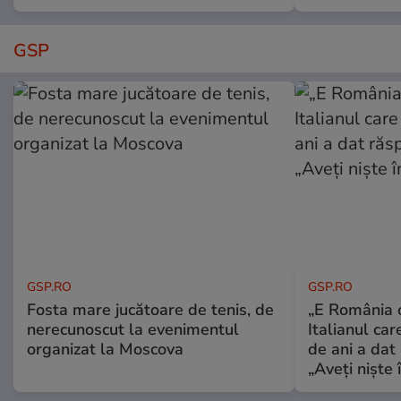
GSP
GSP.RO
GSP.RO
Fosta mare jucătoare de tenis, de
„E România o
nerecunoscut la evenimentul
Italianul car
organizat la Moscova
de ani a dat 
„Aveți niște î