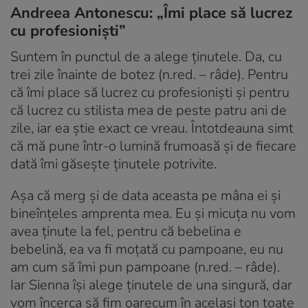
Andreea Antonescu: „Îmi place să lucrez
cu profesionişti”
Suntem în punctul de a alege ţinutele. Da, cu
trei zile înainte de botez (n.red. – râde). Pentru
că îmi place să lucrez cu profesionişti şi pentru
că lucrez cu stilista mea de peste patru ani de
zile, iar ea ştie exact ce vreau. Întotdeauna simt
că mă pune într-o lumină frumoasă şi de fiecare
dată îmi găseşte ţinutele potrivite.
Aşa că merg şi de data aceasta pe mâna ei şi
bineînţeles amprenta mea. Eu şi micuţa nu vom
avea ţinute la fel, pentru că bebelina e
bebelină, ea va fi moţată cu pampoane, eu nu
am cum să îmi pun pampoane (n.red. – râde).
Iar Sienna îşi alege ţinutele de una singură, dar
vom încerca să fim oarecum în acelaşi ton toate