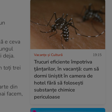
 un
că e ceva
lungul
i deja.
Vacanțe și Cultură
19:15
Trucuri eficiente împotriva
 toți trei
țânțarilor, în vacanță: cum să
dormi liniștit în camera de
hotel fără să folosești
arte din
substanțe chimice
mai facem,
periculoase