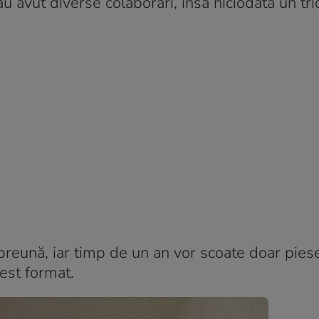
u avut diverse colaborări, însă niciodată un tri
reună, iar timp de un an vor scoate doar piese 
cest format.