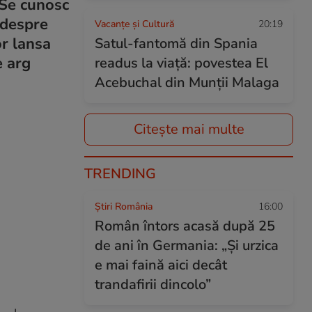
 Se cunosc
a despre
Vacanțe și Cultură
20:19
or lansa
Satul-fantomă din Spania
e arg
readus la viață: povestea El
Acebuchal din Munții Malaga
Citește mai multe
TRENDING
Știri România
16:00
Român întors acasă după 25
de ani în Germania: „Și urzica
e mai faină aici decât
trandafirii dincolo”