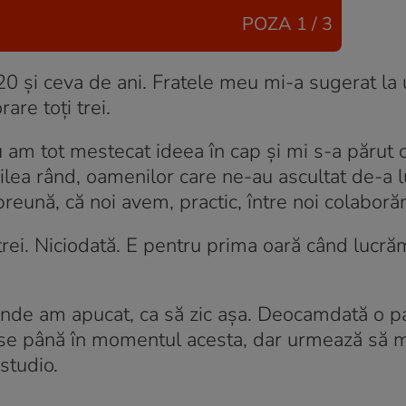
POZA
1 / 3
0 și ceva de ani. Fratele meu mi-a sugerat la
re toți trei.
 am tot mestecat ideea în cap și mi s-a părut 
oilea rând, oamenilor care ne-au ascultat de-a 
reună, că noi avem, practic, între noi colaborăr
 trei. Niciodată. E pentru prima oară când lucrăm
 unde am apucat, ca să zic așa. Deocamdată o p
ese până în momentul acesta, dar urmează să 
studio.