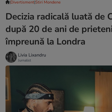
|
Divertisment
|
Stiri Mondene
Decizia radicală luată de 
după 20 de ani de prieteni
împreună la Londra
Livia Lixandru
Jurnalist