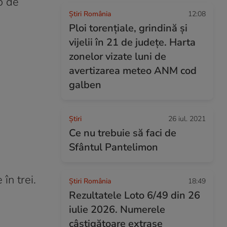
o de
Știri România
12:08
Ploi torențiale, grindină și
vijelii în 21 de județe. Harta
zonelor vizate luni de
avertizarea meteo ANM cod
galben
Ştiri
26 iul. 2021
Ce nu trebuie să faci de
Sfântul Pantelimon
în trei.
Știri România
18:49
Rezultatele Loto 6/49 din 26
iulie 2026. Numerele
câștigătoare extrase