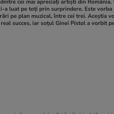
 dintre cei mai apreciați artiști din România.
 i-a luat pe toți prin surprindere. Este vorb
ri pe plan muzical, între cei trei. Aceștia v
eal succes, iar soțul Ginei Pistol a vorbit p