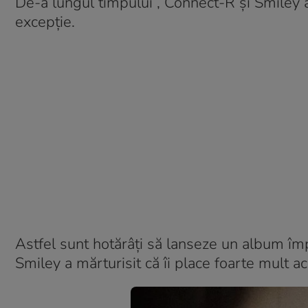
De-a lungul timpului , Connect-R și Smiley a
excepție.
Astfel sunt hotărâți să lanseze un album împ
Smiley a mărturisit că îi place foarte mult a