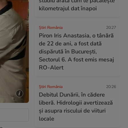
studiu arată cum te păcălește
kilometrajul dat înapoi
Știri România
20:27
Piron Iris Anastasia, o tânără
de 22 de ani, a fost dată
dispărută în București,
Sectorul 6. A fost emis mesaj
RO-Alert
Știri România
20:26
Debitul Dunării, în cădere
liberă. Hidrologii avertizează
și asupra riscului de viituri
locale