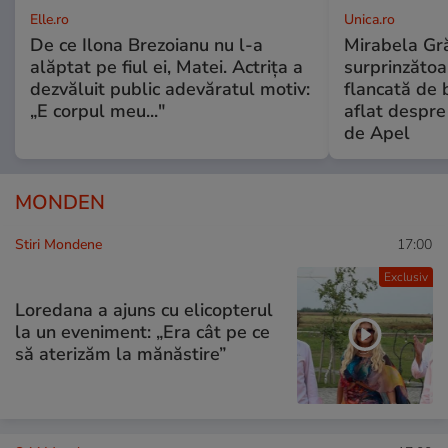
Elle.ro
Unica.ro
De ce Ilona Brezoianu nu l-a
Mirabela Gră
alăptat pe fiul ei, Matei. Actrița a
surprinzătoar
dezvăluit public adevăratul motiv:
flancată de 
„E corpul meu..."
aflat despre
de Apel
MONDEN
Stiri Mondene
17:00
Exclusiv
Loredana a ajuns cu elicopterul
la un eveniment: „Era cât pe ce
să aterizăm la mănăstire”