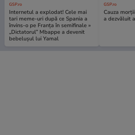
GSP.ro
GSP.ro
Internetul a explodat! Cele mai
Cauza morții
tari meme-uri după ce Spania a
a dezvăluit 
învins-o pe Franța în semifinale »
„Dictatorul” Mbappe a devenit
bebelușul lui Yamal