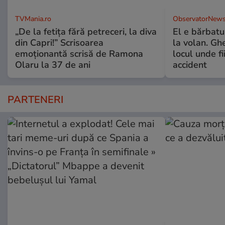
TVMania.ro
ObservatorNews
„De la fetița fără petreceri, la diva
El e bărbatul
din Capri!” Scrisoarea
la volan. Gh
emoționantă scrisă de Ramona
locul unde fi
Olaru la 37 de ani
accident
PARTENERI