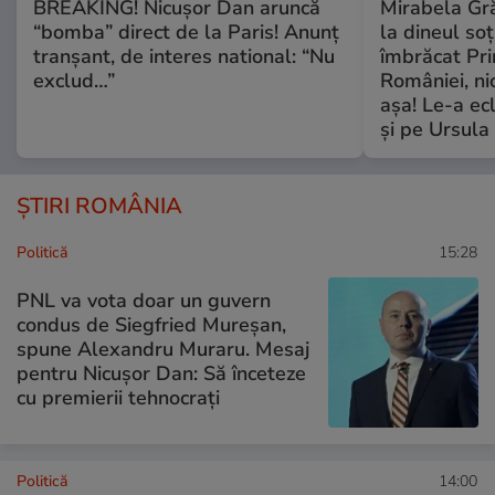
BREAKING! Nicușor Dan aruncă
Mirabela Grăd
“bomba” direct de la Paris! Anunț
la dineul so
tranșant, de interes national: “Nu
îmbrăcat Pr
exclud…”
României, ni
așa! Le-a ec
și pe Ursula
ȘTIRI ROMÂNIA
Politică
15:28
PNL va vota doar un guvern
condus de Siegfried Mureșan,
spune Alexandru Muraru. Mesaj
pentru Nicușor Dan: Să înceteze
cu premierii tehnocrați
Politică
14:00