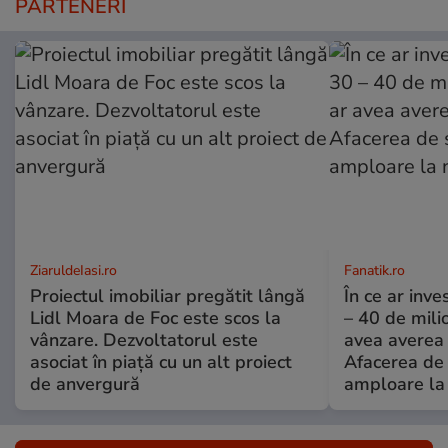
PARTENERI
ZiaruldeIasi.ro
Fanatik.ro
Proiectul imobiliar pregătit lângă
În ce ar inv
Lidl Moara de Foc este scos la
– 40 de mili
vânzare. Dezvoltatorul este
avea averea l
asociat în piață cu un alt proiect
Afacerea de 
de anvergură
amploare la 