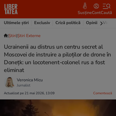
Susține
Cont
Caută
Ultimele știri
Exclusiv
Criză politică
Opinii
Video
|
Ştiri
|
Știri Externe
Ucrainenii au distrus un centru secret al
Moscovei de instruire a piloților de drone în
Donețk: un locotenent-colonel rus a fost
eliminat
Veronica Micu
Jurnalist
Actualizat pe 21 mai 2026, 13:09
Comentează