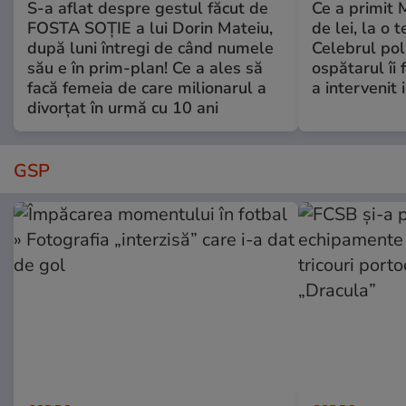
S-a aflat despre gestul făcut de
Ce a primit
FOSTA SOȚIE a lui Dorin Mateiu,
de lei, la o 
după luni întregi de când numele
Celebrul poli
său e în prim-plan! Ce a ales să
ospătarul îi 
facă femeia de care milionarul a
a intervenit
divorțat în urmă cu 10 ani
GSP