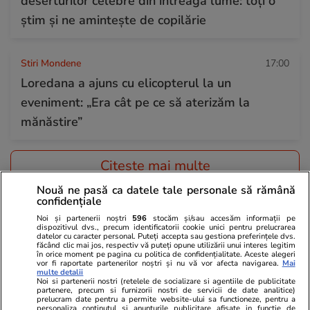
deserturilor celebre din întreaga lume: toți o
știm și ne amintește de copilărie
Stiri Mondene
17:00
Loredana a ajuns cu elicopterul la un
eveniment: „Era cât pe ce să aterizăm la
mănăstire”
Citește mai multe
Nouă ne pasă ca datele tale personale să rămână
confidențiale
TRENDING
Noi și partenerii noștri
596
stocăm și/sau accesăm informații pe
dispozitivul dvs., precum identificatorii cookie unici pentru prelucrarea
datelor cu caracter personal. Puteți accepta sau gestiona preferințele dvs.
Știri Externe
14:27
făcând clic mai jos, respectiv vă puteți opune utilizării unui interes legitim
în orice moment pe pagina cu politica de confidențialitate. Aceste alegeri
Ce este OXY, proiectul de 300 de milioane de
vor fi raportate partenerilor noștri și nu vă vor afecta navigarea.
Mai
multe detalii
euro din Bruxelles unde a murit un muncitor
Noi si partenerii nostri (retelele de socializare si agentiile de publicitate
partenere, precum si furnizorii nostri de servicii de date analitice)
român: 120 de apartamente și 316 camere de
prelucram date pentru a permite website-ului sa functioneze, pentru a
personaliza continutul si anunturile publicitare afisate in functie de