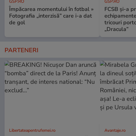
GSP.RO
GSP.RO
Împăcarea momentului în fotbal »
FCSB și-a pr
Fotografia „interzisă” care i-a dat
echipamente 
de gol
tricouri porto
„Dracula”
PARTENERI
Libertateapentrufemei.ro
Avantaje.ro