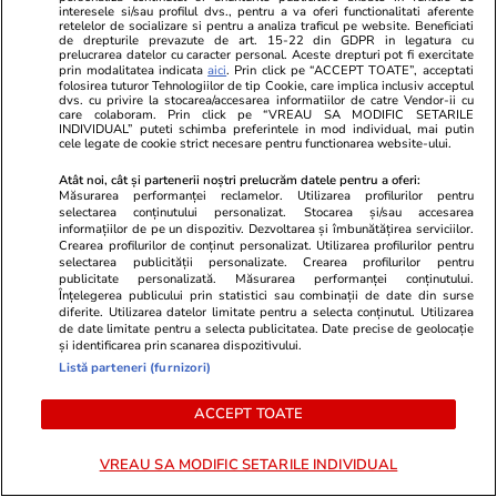
interesele si/sau profilul dvs., pentru a va oferi functionalitati aferente
hotel
retelelor de socializare si pentru a analiza traficul pe website. Beneficiati
de drepturile prevazute de art. 15-22 din GDPR in legatura cu
prelucrarea datelor cu caracter personal. Aceste drepturi pot fi exercitate
prin modalitatea indicata
aici
. Prin click pe “ACCEPT TOATE”, acceptati
Știri România
15:41
folosirea tuturor Tehnologiilor de tip Cookie, care implica inclusiv acceptul
dvs. cu privire la stocarea/accesarea informatiilor de catre Vendor-ii cu
Nicolae Cristache a murit. Scriitorul și
care colaboram. Prin click pe “VREAU SA MODIFIC SETARILE
INDIVIDUAL” puteti schimba preferintele in mod individual, mai putin
cele legate de cookie strict necesare pentru functionarea website-ului.
jurnalistul s-a stins din viață la vârsta de 86
de ani
Atât noi, cât și partenerii noștri prelucrăm datele pentru a oferi:
Măsurarea performanței reclamelor. Utilizarea profilurilor pentru
selectarea conținutului personalizat. Stocarea și/sau accesarea
informațiilor de pe un dispozitiv. Dezvoltarea și îmbunătățirea serviciilor.
Crearea profilurilor de conținut personalizat. Utilizarea profilurilor pentru
Știri România
14:25
selectarea publicității personalizate. Crearea profilurilor pentru
„Fabrică” de pensionari fictivi destructurată de
publicitate personalizată. Măsurarea performanței conținutului.
Înțelegerea publicului prin statistici sau combinații de date din surse
DIICOT: peste 860 de români ar fi „beneficiari”,
diferite. Utilizarea datelor limitate pentru a selecta conținutul. Utilizarea
de date limitate pentru a selecta publicitatea. Date precise de geolocație
pagubă de 7.000.000 de lei la Casele de
și identificarea prin scanarea dispozitivului.
Listă parteneri (furnizori)
pensii și date false ar fi fost introduse la ANAF
ACCEPT TOATE
Știri Externe
08:10
VREAU SA MODIFIC SETARILE INDIVIDUAL
Un tânăr fără bani de bilet s-a expediat într-o