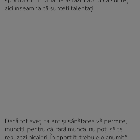
sportivilor din ziua de astăzi. Faptul că sunteți
aici înseamnă că sunteți talentați.
Dacă tot aveți talent și sănătatea vă permite,
munciți, pentru că, fără muncă, nu poți să te
realizezi nicăieri. În sport îți trebuie o anumită