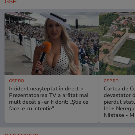
GSP
GSP.RO
GSP.RO
Incident neașteptat în direct »
Curtea de Co
Prezentatoarea TV a arătat mai
devastator 
mult decât și-ar fi dorit: „Știe ce
pierdut stat
face, e cu intenție”
lei + Neregu
Năstase - M