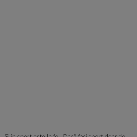
Și în sport este la fel. Dacă faci sport doar de