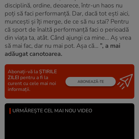
disciplină, ordine, deoarece, într-un haos nu
poți să faci performanță. Dar, dacă tot ești aici,
muncești și îți merge, de ce să nu stai? Pentru
că sport de înaltă performanță faci o perioadă
din viața ta, atât. Când ajungi ca mine… Aș vrea
să mai fac, dar nu mai pot. Așa că…
”, a mai
adăugat canotoarea.
Abonați-vă la
ȘTIRILE
ZILEI
pentru a fi la
ABONEAZĂ-TE
curent cu cele mai noi
informații.
URMĂREȘTE CEL MAI NOU VIDEO