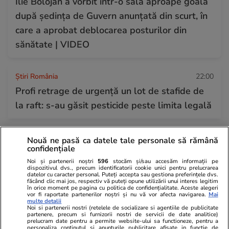
Ilie Bolojan a vorbit într-o sală aproape goală
după ședința de Guvern anunțată din scurt, în
care a aprobat deblocarea posturilor din
sănătate | VIDEO
Știri România
22:00
Profi retrage de urgență un lot de stafide de
la raft: s-au găsit pesticide peste limita legală
Știri România
21:18
Nouă ne pasă ca datele tale personale să rămână
confidențiale
Un șofer de TIR român a încercat să treacă
Noi și partenerii noștri
596
stocăm și/sau accesăm informații pe
peste polițiștii de frontieră din Ruse cu
dispozitivul dvs., precum identificatorii cookie unici pentru prelucrarea
datelor cu caracter personal. Puteți accepta sau gestiona preferințele dvs.
mastodontul
făcând clic mai jos, respectiv vă puteți opune utilizării unui interes legitim
în orice moment pe pagina cu politica de confidențialitate. Aceste alegeri
vor fi raportate partenerilor noștri și nu vă vor afecta navigarea.
Mai
multe detalii
Noi si partenerii nostri (retelele de socializare si agentiile de publicitate
Știri România
21:14
partenere, precum si furnizorii nostri de servicii de date analitice)
prelucram date pentru a permite website-ului sa functioneze, pentru a
Și Ileana, soţia lui Gradu Cîrpaci, a fost
personaliza continutul si anunturile publicitare afisate in functie de