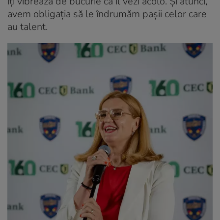
îți vibrează de bucurie că îl vezi acolo. Și atunci,
avem obligația să le îndrumăm pașii celor care
au talent.