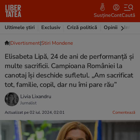
Susține
Cont
Caută
Ultimele știri
Exclusiv
Criză politică
Opinii
Intervi
|
Divertisment
|
Stiri Mondene
Elisabeta Lipă, 24 de ani de performanță și
multe sacrificii. Campioana României la
canotaj își deschide sufletul. „Am sacrificat
tot, familie, copil, dar nu îmi pare rău”
Livia Lixandru
Jurnalist
Actualizat pe 02 iul. 2024, 02:01
Comentează