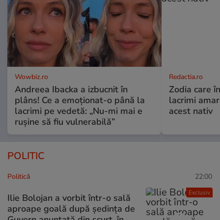
Wowbiz.ro
Redactia.ro
Andreea Ibacka a izbucnit în
Zodia care în
plâns! Ce a emoționat-o până la
lacrimi ama
lacrimi pe vedetă: „Nu-mi mai e
acest nativ
rușine să fiu vulnerabilă”
POLITIC
Politică
22:00
Exclusiv
Ilie Bolojan a vorbit într-o sală
aproape goală după ședința de
Guvern anunțată din scurt, în