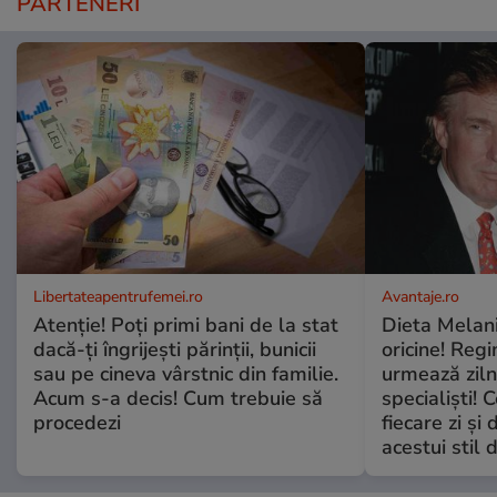
PARTENERI
Libertateapentrufemei.ro
Avantaje.ro
Atenție! Poți primi bani de la stat
Dieta Melan
dacă-ți îngrijești părinții, bunicii
oricine! Regi
sau pe cineva vârstnic din familie.
urmează zilni
Acum s-a decis! Cum trebuie să
specialiști! 
procedezi
fiecare zi și 
acestui stil 