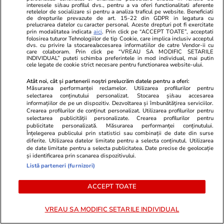
interesele si/sau profilul dvs., pentru a va oferi functionalitati aferente
predată autorităţilor din Germania. Cuplul ar fi
retelelor de socializare si pentru a analiza traficul pe website. Beneficiati
de drepturile prevazute de art. 15-22 din GDPR in legatura cu
obligat un bărbat să doneze un rinichi
prelucrarea datelor cu caracter personal. Aceste drepturi pot fi exercitate
prin modalitatea indicata
aici
. Prin click pe “ACCEPT TOATE”, acceptati
folosirea tuturor Tehnologiilor de tip Cookie, care implica inclusiv acceptul
dvs. cu privire la stocarea/accesarea informatiilor de catre Vendor-ii cu
care colaboram. Prin click pe “VREAU SA MODIFIC SETARILE
Citește mai multe
INDIVIDUAL” puteti schimba preferintele in mod individual, mai putin
cele legate de cookie strict necesare pentru functionarea website-ului.
Atât noi, cât și partenerii noștri prelucrăm datele pentru a oferi:
TRENDING
Măsurarea performanței reclamelor. Utilizarea profilurilor pentru
selectarea conținutului personalizat. Stocarea și/sau accesarea
informațiilor de pe un dispozitiv. Dezvoltarea și îmbunătățirea serviciilor.
Crearea profilurilor de conținut personalizat. Utilizarea profilurilor pentru
Auto
10:32
selectarea publicității personalizate. Crearea profilurilor pentru
Amendă 2.000 de euro și suspendarea
publicitate personalizată. Măsurarea performanței conținutului.
Înțelegerea publicului prin statistici sau combinații de date din surse
permisului auto pe loc, timp de un an: cu ce
diferite. Utilizarea datelor limitate pentru a selecta conținutul. Utilizarea
de date limitate pentru a selecta publicitatea. Date precise de geolocație
viteză este interzis să circuli pe autostrăzile din
și identificarea prin scanarea dispozitivului.
Listă parteneri (furnizori)
Grecia
ACCEPT TOATE
Știri Externe
14:25
VREAU SA MODIFIC SETARILE INDIVIDUAL
Vremea în Grecia, în august 2026. Un „dom de