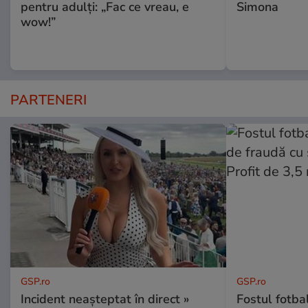
pentru adulți: „Fac ce vreau, e
Simona
wow!”
PARTENERI
GSP.ro
GSP.ro
Incident neașteptat în direct »
Fostul fotba