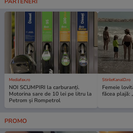
PARTENERI
Mediafax.ro
StirileKanalD.ro
NOI SCUMPIRI la carburanți.
Femeie lovit
Motorina sare de 10 lei pe litru la
făcea plajă: „
Petrom și Rompetrol
PROMO