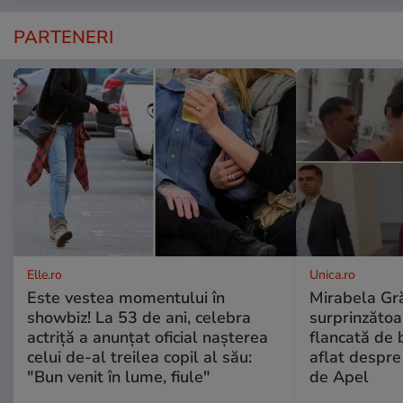
PARTENERI
Elle.ro
Unica.ro
Este vestea momentului în
Mirabela Gră
showbiz! La 53 de ani, celebra
surprinzătoar
actriță a anunțat oficial nașterea
flancată de 
celui de-al treilea copil al său:
aflat despre
"Bun venit în lume, fiule"
de Apel