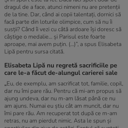
dragul de a face, atunci nimeni nu are pretenții
de la tine. Dar, când ai copii talentați, dornici să
facă parte din loturile olimpice, cum să nu îi
susții? Când îi vezi cu câtă ardoare își doresc să
câștige o medalie… și Parisul este foarte
aproape, mai avem puțin. (…)”, a spus Elisabeta
Lipă pentru sursa citată.
Elisabeta Lipă nu regretă sacrificiile pe
care le-a făcut de-alungul carierei sale
„
Eu, de exemplu, am sacrificat tot, familie, copil,
dar nu îmi pare rău. Pentru că mi-am propus să
ajung undeva, dar nu m-am lăsat până ce nu
am ajuns. Numai eu știu cât am muncit, dar nu
îmi pare rău. Am recuperat tot după ce m-am
retras, nu am pierdut nimic. Asta le spun și