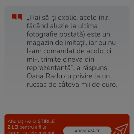
„Hai să-ți explic, acolo (n.r.
făcând aluzie la ultima
fotografie postată) este un
magazin de imitații, iar eu nu
l-am comandat de acolo, ci
mi-l trimite cineva din
reprezentanță”, a răspuns
Oana Radu cu privire la un
rucsac de câteva mii de euro.
Abonați-vă la
ȘTIRILE
ZILEI
pentru a fi la
ABONEAZĂ-TE
curent cu cele mai noi