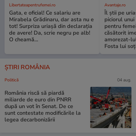
Libertateapentrufemei.ro
Avantaje.ro
Gata, e oficial! Ce salariu are
Îl știi pe ur
Mirabela Grădinaru, dar asta nu e
piciorul unui
tot! Surpriza uriașă din declarația
pentru femei
de avere! Da, scrie negru pe alb!
căsătorit ime
O cheamă…
amorezat-lul
Fosta lui soț
ȘTIRI ROMÂNIA
Politică
04 aug.
România riscă să piardă
miliarde de euro din PNRR
după un vot în Senat. De ce
sunt contestate modificările la
legea decarbonizării