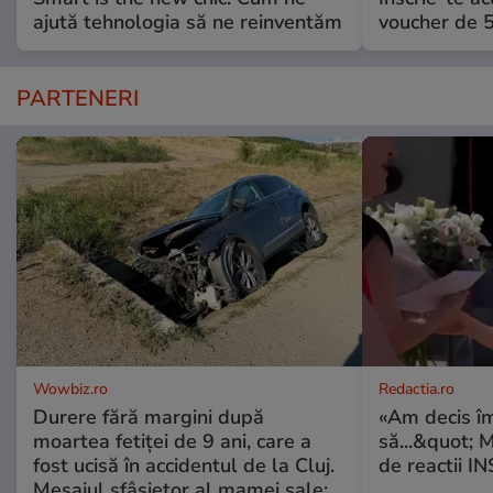
ajută tehnologia să ne reinventăm
voucher de 5
PARTENERI
Wowbiz.ro
Redactia.ro
Durere fără margini după
«Am decis î
moartea fetiței de 9 ani, care a
să...&quot; 
fost ucisă în accidentul de la Cluj.
de reactii 
Mesajul sfâșietor al mamei sale: