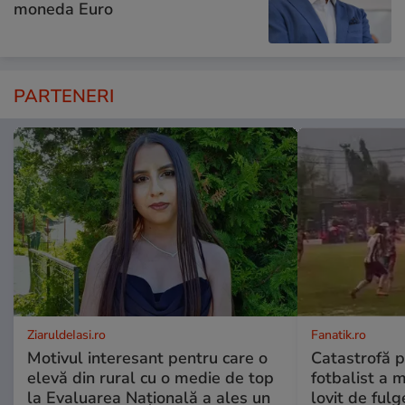
moneda Euro
PARTENERI
ZiaruldeIasi.ro
Fanatik.ro
Motivul interesant pentru care o
Catastrofă p
elevă din rural cu o medie de top
fotbalist a m
la Evaluarea Națională a ales un
lovit de fulg