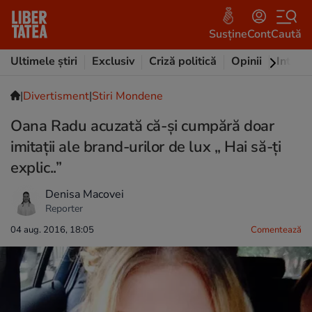
Susține
Cont
Caută
Ultimele știri
Exclusiv
Criză politică
Opinii
Intervi
|
Divertisment
|
Stiri Mondene
Oana Radu acuzată că-și cumpără doar
imitații ale brand-urilor de lux „ Hai să-ți
explic..”
Denisa Macovei
Reporter
04 aug. 2016, 18:05
Comentează