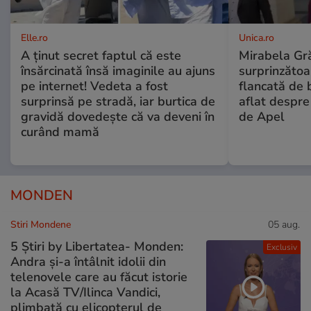
Elle.ro
Unica.ro
A ținut secret faptul că este
Mirabela Gră
însărcinată însă imaginile au ajuns
surprinzătoar
pe internet! Vedeta a fost
flancată de 
surprinsă pe stradă, iar burtica de
aflat despre
gravidă dovedește că va deveni în
de Apel
curând mamă
MONDEN
Stiri Mondene
05 aug.
5 Știri by Libertatea- Monden:
Exclusiv
Andra și-a întâlnit idolii din
telenovele care au făcut istorie
la Acasă TV/Ilinca Vandici,
plimbată cu elicopterul de