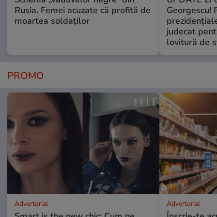
Rusia. Femei acuzate că profită de
Georgescu! F
moartea soldaților
prezidențiale
judecat pent
lovitură de s
PROMO
Advertorial
Advertorial
Smart is the new chic: Cum ne
Înscrie-te ac