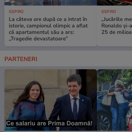
GSP.RO
GSP.RO
La câteva ore după ce a intrat în
„Jucăriile me
istorie, campionul olimpic a aflat
Ronaldo și-a
că apartamentul său a ars:
25 de milioa
„Tragedie devastatoare”
PARTENERI