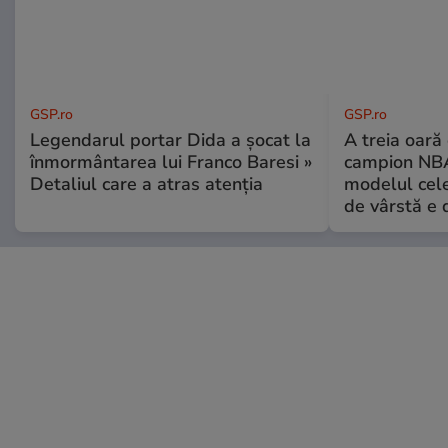
GSP.ro
GSP.ro
Legendarul portar Dida a șocat la
A treia oară
înmormântarea lui Franco Baresi »
campion NBA
Detaliul care a atras atenția
modelul cele
de vârstă e 