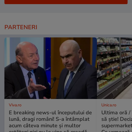
PARTENERI
Viva.ro
Unica.ro
E breaking news-ul începutului de
Ultima oră / 
lună, dragi români! S-a întâmplat
să știe! Deci
acum câteva minute și multor
supermarketu
cetățeni nici nu le vine să creadă.
Ce urmează s