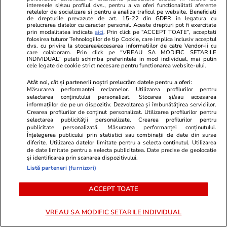
interesele si/sau profilul dvs., pentru a va oferi functionalitati aferente
retelelor de socializare si pentru a analiza traficul pe website. Beneficiati
de drepturile prevazute de art. 15-22 din GDPR in legatura cu
prelucrarea datelor cu caracter personal. Aceste drepturi pot fi exercitate
prin modalitatea indicata
aici
. Prin click pe “ACCEPT TOATE”, acceptati
folosirea tuturor Tehnologiilor de tip Cookie, care implica inclusiv acceptul
dvs. cu privire la stocarea/accesarea informatiilor de catre Vendor-ii cu
Bani și Afaceri
03 aug.
care colaboram. Prin click pe “VREAU SA MODIFIC SETARILE
INDIVIDUAL” puteti schimba preferintele in mod individual, mai putin
cele legate de cookie strict necesare pentru functionarea website-ului.
Atât noi, cât și partenerii noștri prelucrăm datele pentru a oferi:
Cine poate retrage banii din
Măsurarea performanței reclamelor. Utilizarea profilurilor pentru
selectarea conținutului personalizat. Stocarea și/sau accesarea
contul unei persoane decedate
informațiilor de pe un dispozitiv. Dezvoltarea și îmbunătățirea serviciilor.
Crearea profilurilor de conținut personalizat. Utilizarea profilurilor pentru
selectarea publicității personalizate. Crearea profilurilor pentru
publicitate personalizată. Măsurarea performanței conținutului.
Înțelegerea publicului prin statistici sau combinații de date din surse
diferite. Utilizarea datelor limitate pentru a selecta conținutul. Utilizarea
de date limitate pentru a selecta publicitatea. Date precise de geolocație
Lifestyle
03 aug.
și identificarea prin scanarea dispozitivului.
Listă parteneri (furnizori)
ACCEPT TOATE
Ce este pământul de diatomee
și cum se utilizează
VREAU SA MODIFIC SETARILE INDIVIDUAL