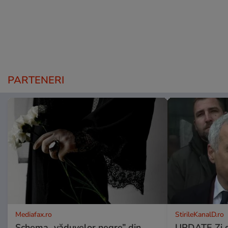
PARTENERI
Mediafax.ro
StirileKanalD.ro
Schema „văduvelor negre” din
UPDATE Zi d