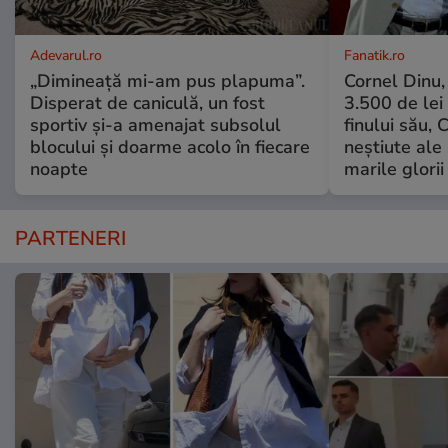
Adevarul.ro
Fanatik.ro
„Dimineață mi-am pus plapuma”.
Cornel Dinu,
Disperat de caniculă, un fost
3.500 de lei
sportiv și-a amenajat subsolul
finului său, 
blocului și doarme acolo în fiecare
neștiute ale
noapte
marile glorii
PARTENERI