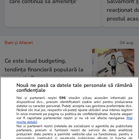
care continuă să amenințe”
Salvamont și
reacționat du
prostul acas
Bani și Afaceri
04 aug.
Ce este loud budgeting,
tendința financiară populară la
generația Z
Nouă ne pasă ca datele tale personale să rămână
confidențiale
Noi și partenerii noștri
596
stocăm și/sau accesăm informații pe
dispozitivul dvs., precum identificatorii cookie unici pentru prelucrarea
datelor cu caracter personal. Puteți accepta sau gestiona preferințele dvs.
Lifestyle
04 aug.
făcând clic mai jos, respectiv vă puteți opune utilizării unui interes legitim
în orice moment pe pagina cu politica de confidențialitate. Aceste alegeri
vor fi raportate partenerilor noștri și nu vă vor afecta navigarea.
Mai
multe detalii
Noi si partenerii nostri (retelele de socializare si agentiile de publicitate
Cum se scrie corect: bineînțeles
partenere, precum si furnizorii nostri de servicii de date analitice)
prelucram date pentru a permite website-ului sa functioneze, pentru a
sau bine înțeles
personaliza continutul si anunturile publicitare afisate in functie de