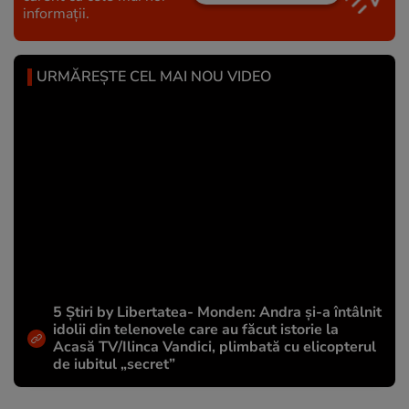
informații.
URMĂREȘTE CEL MAI NOU VIDEO
5 Știri by Libertatea- Monden: Andra și-a întâlnit
idolii din telenovele care au făcut istorie la
Acasă TV/Ilinca Vandici, plimbată cu elicopterul
de iubitul „secret”