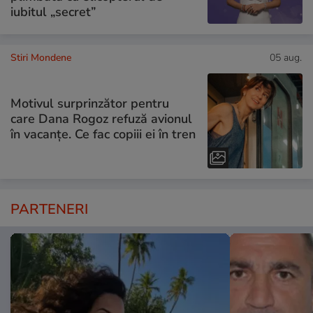
iubitul „secret”
Stiri Mondene
05 aug.
Motivul surprinzător pentru
care Dana Rogoz refuză avionul
în vacanțe. Ce fac copiii ei în tren
PARTENERI