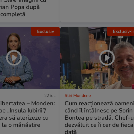
orian Popa după
 completă
Exclusiv
Exclusiv
I
22 iul.
Stiri Mondene
 Libertatea – Monden:
Cum reacționează oameni
 „Insula Iubirii”/
când îl întâlnesc pe Sorin
ra să aterizeze cu
Bontea pe stradă. Chef-u
l la o mănăstire
dezvăluit ce îi cer de fieca
dată