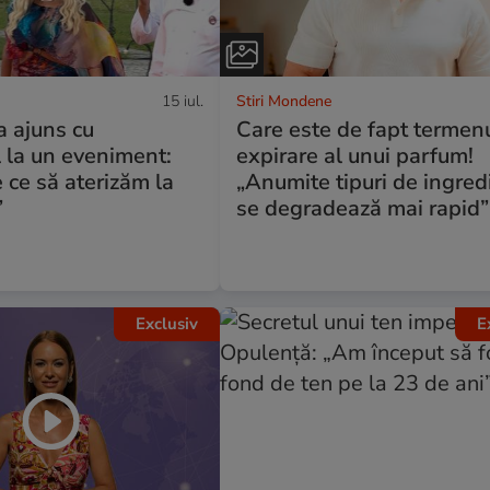
15 iul.
Stiri Mondene
a ajuns cu
Care este de fapt termen
l la un eveniment:
expirare al unui parfum!
e ce să aterizăm la
„Anumite tipuri de ingred
”
se degradează mai rapid”
Exclusiv
E