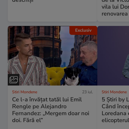
vila lui D
renovarea
Exclusiv
Stiri Mondene
23 iul.
Stiri Mondene
Ce l-a învățat tatăl lui Emil
5 Știri by
Rengle pe Alejandro
Când începe
Fernandez: „Mergem doar noi
Loredana e
doi. Fără el”
elicopteru