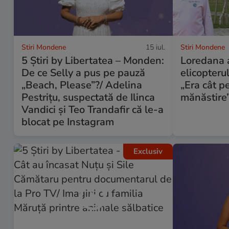
Stiri Mondene
15 iul.
Stiri Mondene
5 Știri by Libertatea – Monden:
Loredana 
De ce Selly a pus pe pauză
elicopteru
„Beach, Please”?/ Adelina
„Era cât p
Pestrițu, suspectată de Ilinca
mănăstire
Vandici și Teo Trandafir că le-a
blocat pe Instagram
Exclusiv