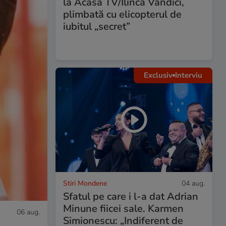
la Acasă TV/Ilinca Vandici,
plimbată cu elicopterul de
iubitul „secret”
Exclusiv
Interviu
Stiri Mondene
04 aug.
Sfatul pe care i l-a dat Adrian
Minune fiicei sale. Karmen
06 aug.
Simionescu: „Indiferent de