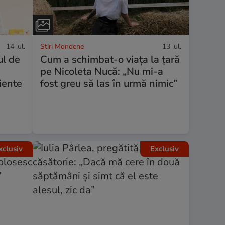
14 iul.
Stiri Mondene
13 iul.
ul de
Cum a schimbat-o viața la țară
pe Nicoleta Nucă: „Nu mi-a
iente
fost greu să las în urmă nimic”
xclusiv
Exclusiv