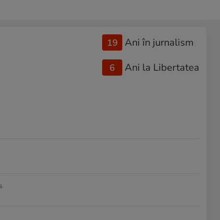
Ani în jurnalism
19
Ani la Libertatea
6
s