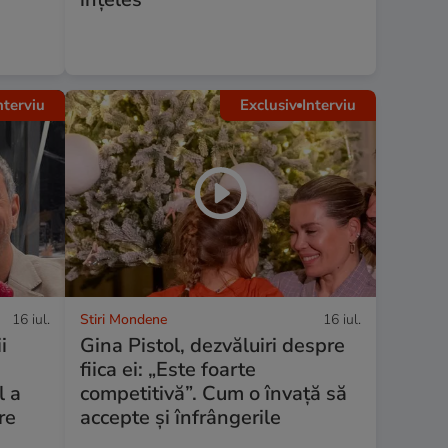
nterviu
Exclusiv
Interviu
16 iul.
Stiri Mondene
16 iul.
i
Gina Pistol, dezvăluiri despre
fiica ei: „Este foarte
l a
competitivă”. Cum o învață să
re
accepte și înfrângerile