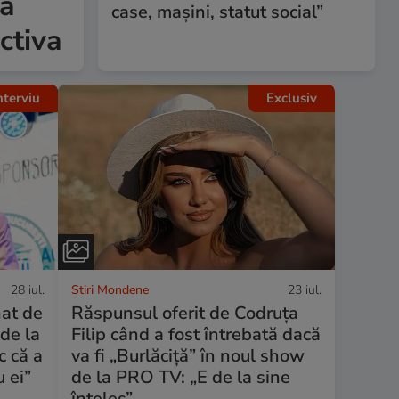
 a
case, mașini, statut social”
ctiva
nterviu
Exclusiv
28 iul.
Stiri Mondene
23 iul.
nat de
Răspunsul oferit de Codruța
 de la
Filip când a fost întrebată dacă
c că a
va fi „Burlăciță” în noul show
 ei”
de la PRO TV: „E de la sine
înțeles”