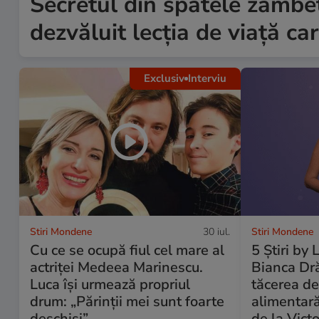
Secretul din spatele zâmbet
dezvăluit lecția de viață c
Exclusiv
Interviu
Stiri Mondene
30 iul.
Stiri Mondene
Cu ce se ocupă fiul cel mare al
5 Știri by
actriței Medeea Marinescu.
Bianca Dr
Luca își urmează propriul
tăcerea d
drum: „Părinții mei sunt foarte
alimentară
deschiși”
de la Victo