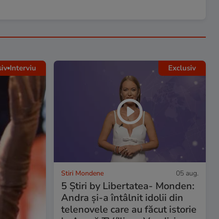
siv
Interviu
Exclusiv
Stiri Mondene
05 aug.
5 Știri by Libertatea- Monden:
Andra și-a întâlnit idolii din
telenovele care au făcut istorie