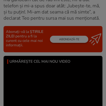
telefon și mi-a spus doar atât: „Iubește-te, mă,
și tu puțin!. Mi-am dat seama că mă simte”, a
declarat Teo pentru sursa mai sus menționată.
Abonați-vă la
ȘTIRILE
ZILEI
pentru a fi la
ABONEAZĂ-TE
curent cu cele mai noi
informații.
URMĂREȘTE CEL MAI NOU VIDEO