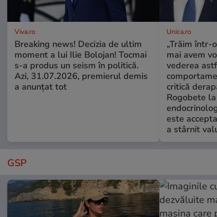
Viva.ro
Unica.ro
Breaking news! Decizia de ultim
„Trăim într-
moment a lui Ilie Bolojan! Tocmai
mai avem vo
s-a produs un seism în politică.
vederea astf
Azi, 31.07.2026, premierul demis
comportamen
a anunțat tot
critică derap
Rogobete la
endocrinolog
este accepta
a stârnit valu
GSP