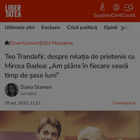
Susține
Cont
Caută
Ultimele știri
Exclusiv
Criză politică
Opinii
Intervi
|
Divertisment
|
Stiri Mondene
Teo Trandafir, despre relația de prietenie cu
Mircea Badea: „Am plâns în fiecare seară
timp de șase luni”
Diana Stamen
Jurnalist
25 oct. 2022, 11:21
Comentează