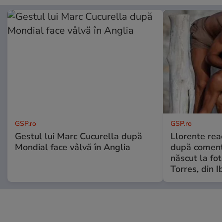
GSP.ro
GSP.ro
Gestul lui Marc Cucurella după
Llorente rea
Mondial face vâlvă în Anglia
după comenta
născut la fot
Torres, din I