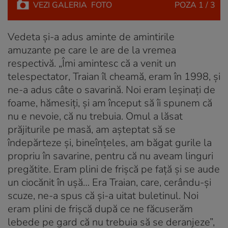
VEZI
GALERIA
FOTO
POZA
1 / 3
Vedeta și-a adus aminte de amintirile
amuzante pe care le are de la vremea
respectivă. „Îmi amintesc că a venit un
telespectator, Traian îl cheamă, eram în 1998, și
ne-a adus câte o savarină. Noi eram leșinați de
foame, hămesiți, și am început să îi spunem că
nu e nevoie, că nu trebuia. Omul a lăsat
prăjiturile pe masă, am așteptat să se
îndepărteze și, bineînțeles, am băgat gurile la
propriu în savarine, pentru că nu aveam linguri
pregătite. Eram plini de frișcă pe față și se aude
un ciocănit în ușă… Era Traian, care, cerându-și
scuze, ne-a spus că și-a uitat buletinul. Noi
eram plini de frișcă după ce ne făcuserăm
lebede pe gard că nu trebuia să se deranjeze”,