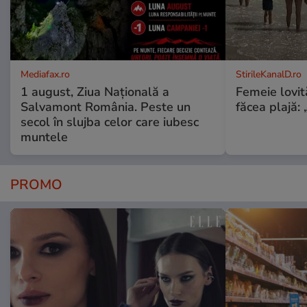
Mediafax.ro
StirileKanalD.ro
1 august, Ziua Națională a
Femeie lovit
Salvamont România. Peste un
făcea plajă: „
secol în slujba celor care iubesc
muntele
PROMO