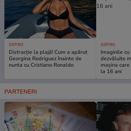
GSP.RO
GSP.RO
Distracție la plajă! Cum a apărut
Imaginile cu
Georgina Rodriguez înainte de
dezvăluite m
nunta cu Cristiano Ronaldo
mașina care 
la 16 ani
PARTENERI