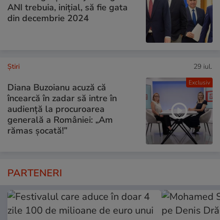
ANI trebuia, inițial, să fie gata
din decembrie 2024
Ştiri
29 iul.
Exclusiv
Diana Buzoianu acuză că
încearcă în zadar să intre în
audiență la procuroarea
generală a României: „Am
rămas șocată!”
PARTENERI