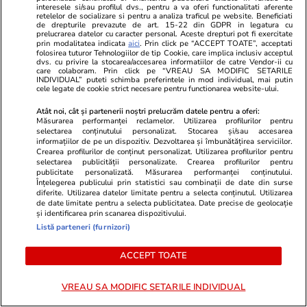
interesele si/sau profilul dvs., pentru a va oferi functionalitati aferente
Wowbiz.ro
Redactia.ro
retelelor de socializare si pentru a analiza traficul pe website. Beneficiati
de drepturile prevazute de art. 15-22 din GDPR in legatura cu
Medicii au stabilit cu ce boală se
De ce a fac
prelucrarea datelor cu caracter personal. Aceste drepturi pot fi exercitate
confruntă, de fapt, Miruna!
lucru cumplit
prin modalitatea indicata
aici
. Prin click pe “ACCEPT TOATE”, acceptati
folosirea tuturor Tehnologiilor de tip Cookie, care implica inclusiv acceptul
Adolescenta în vârstă de 18 ani
timp ce era 
dvs. cu privire la stocarea/accesarea informatiilor de catre Vendor-ii cu
care colaboram. Prin click pe “VREAU SA MODIFIC SETARILE
se află în stare gravă, după ce a
INDIVIDUAL” puteti schimba preferintele in mod individual, mai putin
contractat o bacterie pe litoral
cele legate de cookie strict necesare pentru functionarea website-ului.
Atât noi, cât și partenerii noștri prelucrăm datele pentru a oferi:
Măsurarea performanței reclamelor. Utilizarea profilurilor pentru
selectarea conținutului personalizat. Stocarea și/sau accesarea
POLITIC
informațiilor de pe un dispozitiv. Dezvoltarea și îmbunătățirea serviciilor.
Crearea profilurilor de conținut personalizat. Utilizarea profilurilor pentru
selectarea publicității personalizate. Crearea profilurilor pentru
Politică
10:58
publicitate personalizată. Măsurarea performanței conținutului.
Înțelegerea publicului prin statistici sau combinații de date din surse
diferite. Utilizarea datelor limitate pentru a selecta conținutul. Utilizarea
Drept la replică. AUR arată cu
de date limitate pentru a selecta publicitatea. Date precise de geolocație
degetul spre Parlament pentru
și identificarea prin scanarea dispozitivului.
nepublicarea nici la cerere a
Listă parteneri (furnizori)
declarațiilor de avere ale
liderilor săi
ACCEPT TOATE
VREAU SA MODIFIC SETARILE INDIVIDUAL