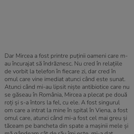
Dar Mircea a fost printre puținii oameni care m-
au încurajat să îndrăznesc. Nu cred în relațiile
de vorbit la telefon în fiecare zi, dar cred în
omul care vine imediat atunci când este sunat.
Atunci când mi-au lipsit niște antibiotice care nu
se găseau în România, Mircea a plecat pe două
roți și s-a întors la fel, cu ele. A fost singurul
om care a intrat la mine în spital în Viena, a fost
omul care, atunci când mi-a fost cel mai greu și
tăceam pe bancheta din spate a mașinii mele și
mă gândeam cât de rău îmi este, mi-a dat