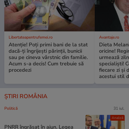
Libertateapentrufemei.ro
Avantaje.ro
Atenție! Poți primi bani de la stat
Dieta Melan
dacă-ți îngrijești părinții, bunicii
oricine! Regi
sau pe cineva vârstnic din familie.
urmează zilni
Acum s-a decis! Cum trebuie să
specialiști! 
procedezi
fiecare zi și 
acestui stil 
ȘTIRI ROMÂNIA
Politică
31 iul.
Analiză
PNRR îngrășat în ajun. Legea