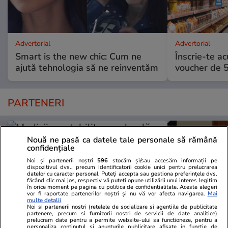
Advertorial
Advertorial
Smart is the new chic: Cum ne
Înscrie-te ac
ajută tehnologia să ne reinventăm
voucher de 5
PARTENERI
Nouă ne pasă ca datele tale personale să rămână
confidențiale
Noi și partenerii noștri
596
stocăm și/sau accesăm informații pe
dispozitivul dvs., precum identificatorii cookie unici pentru prelucrarea
datelor cu caracter personal. Puteți accepta sau gestiona preferințele dvs.
făcând clic mai jos, respectiv vă puteți opune utilizării unui interes legitim
în orice moment pe pagina cu politica de confidențialitate. Aceste alegeri
vor fi raportate partenerilor noștri și nu vă vor afecta navigarea.
Mai
multe detalii
Noi si partenerii nostri (retelele de socializare si agentiile de publicitate
partenere, precum si furnizorii nostri de servicii de date analitice)
prelucram date pentru a permite website-ului sa functioneze, pentru a
personaliza continutul si anunturile publicitare afisate in functie de