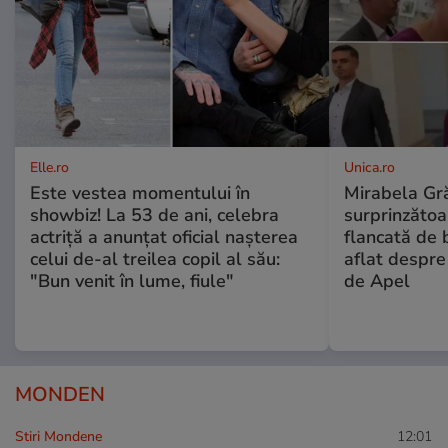
Elle.ro
Unica.ro
Este vestea momentului în
Mirabela Gră
showbiz! La 53 de ani, celebra
surprinzătoar
actriță a anunțat oficial nașterea
flancată de 
celui de-al treilea copil al său:
aflat despre
"Bun venit în lume, fiule"
de Apel
MONDEN
Stiri Mondene
12:01