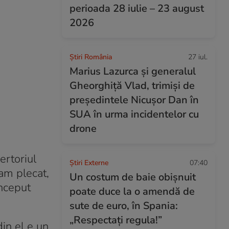
perioada 28 iulie – 23 august
2026
Știri România
27 iul.
Marius Lazurca și generalul
Gheorghiță Vlad, trimiși de
președintele Nicușor Dan în
SUA în urma incidentelor cu
drone
ertoriul
Știri Externe
07:40
 am plecat,
Un costum de baie obișnuit
început
poate duce la o amendă de
sute de euro, în Spania:
„Respectați regula!”
din el e un