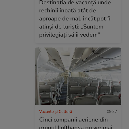
Destinația de vacanță unde
rechinii înoată atât de
aproape de mal, încât pot fi
atinși de turiști: „Suntem
privilegiați să îi vedem”
Vacanțe și Cultură
09:37
Cinci companii aeriene din
grupul Lufthansa nu vor mai