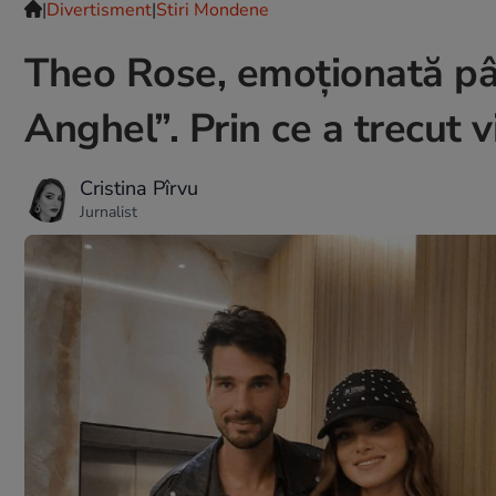
|
Divertisment
|
Stiri Mondene
Theo Rose, emoționată pân
Anghel”. Prin ce a trecut 
Cristina Pîrvu
Jurnalist