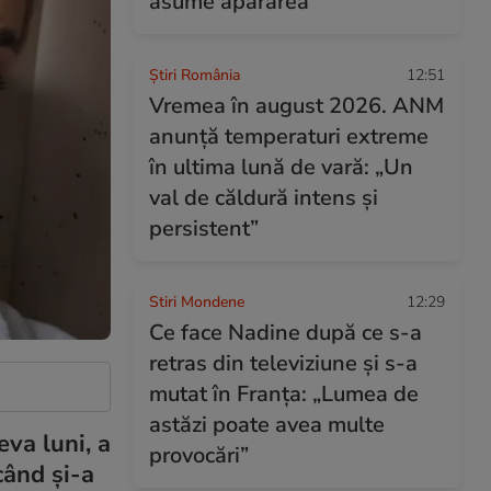
asume apărarea
Știri România
12:51
Vremea în august 2026. ANM
anunță temperaturi extreme
în ultima lună de vară: „Un
val de căldură intens și
persistent”
Stiri Mondene
12:29
Ce face Nadine după ce s-a
retras din televiziune și s-a
mutat în Franța: „Lumea de
astăzi poate avea multe
va luni, a
provocări”
când și-a