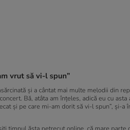
am vrut să vi-l spun”
sărcinată și a cântat mai multe melodii din rep
 concert. Bă, atâta am înțeles, adică eu cu asta
cat și pe care mi-am dorit să vi-l spun”, și-a 
osiți timpul ăsta petrecut online, că mare parte 