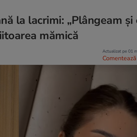
ă la lacrimi: „Plângeam și e
viitoarea mămică
Actualizat pe 01 
Comentează