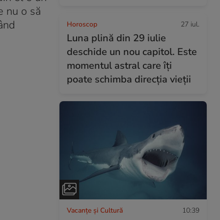
e nu o să
tând
Horoscop
27 iul.
Luna plină din 29 iulie
deschide un nou capitol. Este
momentul astral care îți
poate schimba direcția vieții
Vacanțe și Cultură
10:39