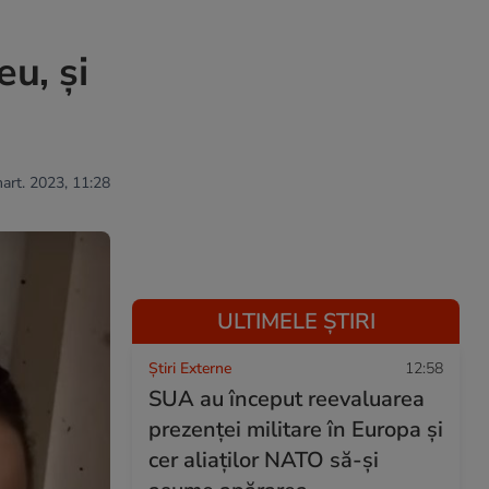
u, și
mart. 2023, 11:28
ULTIMELE ȘTIRI
Știri Externe
12:58
SUA au început reevaluarea
prezenței militare în Europa și
cer aliaților NATO să-și