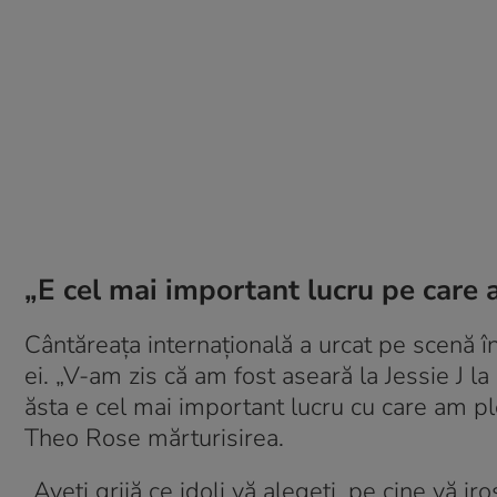
„E cel mai important lucru pe care 
Cântăreața internațională a urcat pe scenă în
ei. „V-am zis că am fost aseară la Jessie J la
ăsta e cel mai important lucru cu care am ple
Theo Rose mărturisirea.
„Aveți grijă ce idoli vă alegeți, pe cine vă ir