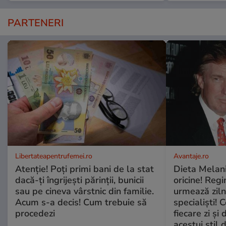
PARTENERI
Libertateapentrufemei.ro
Avantaje.ro
Atenție! Poți primi bani de la stat
Dieta Melan
dacă-ți îngrijești părinții, bunicii
oricine! Regi
sau pe cineva vârstnic din familie.
urmează zilni
Acum s-a decis! Cum trebuie să
specialiști! 
procedezi
fiecare zi și 
acestui stil 