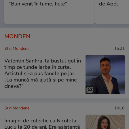
"Bun venit în lume, fiule"
de Apel
MONDEN
Stiri Mondene
15:21
Valentin Sanfira, la bustul gol în
timp ce tunde iarba în curte.
Artistul și-a pus fanele pe jar.
„La muncă mă ajută și pe mine
cineva?”
Stiri Mondene
14:16
Imagini de colecție cu Nicoleta
Luciu la 20 de ani. Era asistentă