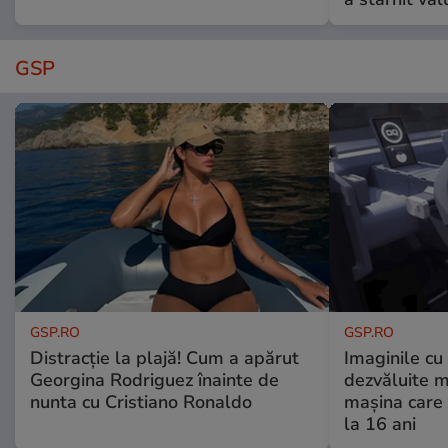
GSP
GSP.RO
GSP.RO
Distracție la plajă! Cum a apărut
Imaginile cu
Georgina Rodriguez înainte de
dezvăluite m
nunta cu Cristiano Ronaldo
mașina care 
la 16 ani