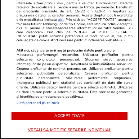
interesele si/sau profilul dvs., pentru a va oferi functionalitati aferente
retelelor de socializare si pentru a analiza traficul pe website. Beneficiati
de drepturile prevazute de art. 15-22 din GDPR in legatura cu
prelucrarea datelor cu caracter personal. Aceste drepturi pot fi exercitate
prin modalitatea indicata
aici
. Prin click pe “ACCEPT TOATE”, acceptati
folosirea tuturor Tehnologiilor de tip Cookie, care implica inclusiv acceptul
dvs. cu privire la stocarea/accesarea informatiilor de catre Vendor-ii cu
care colaboram. Prin click pe “VREAU SA MODIFIC SETARILE
INDIVIDUAL” puteti schimba preferintele in mod individual, mai putin
cele legate de cookie strict necesare pentru functionarea website-ului.
Atât noi, cât și partenerii noștri prelucrăm datele pentru a oferi:
Măsurarea performanței reclamelor. Utilizarea profilurilor pentru
selectarea conținutului personalizat. Stocarea și/sau accesarea
ZiaruldeIasi.ro
Fanatik.ro
informațiilor de pe un dispozitiv. Dezvoltarea și îmbunătățirea serviciilor.
Motivul interesant pentru care o
El e „bărbatu
Crearea profilurilor de conținut personalizat. Utilizarea profilurilor pentru
selectarea publicității personalizate. Crearea profilurilor pentru
elevă din rural cu o medie de top
are nevoie l
publicitate personalizată. Măsurarea performanței conținutului.
la Evaluarea Națională a ales un
câștigat nou
Înțelegerea publicului prin statistici sau combinații de date din surse
liceu tehnologic. „Este o
respectul în 
diferite. Utilizarea datelor limitate pentru a selecta conținutul. Utilizarea
de date limitate pentru a selecta publicitatea. Date precise de geolocație
nebuloasă și pentru noi”
și identificarea prin scanarea dispozitivului.
Listă parteneri (furnizori)
ACCEPT TOATE
ULTIMELE ȘTIRI
VREAU SA MODIFIC SETARILE INDIVIDUAL
Știri Externe
16:42