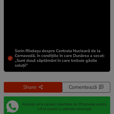
Sorin Rîndașu despre Centrala Nucleară de la
Cernavodă, în condițiile în care Dunărea a secat:
„Sunt două săptămâni în care trebuie găsite
soluții”
Share
Comentează
Abonați-vă la canalul Libertatea de WhatsApp pentru
a fi la curent cu ultimele informații