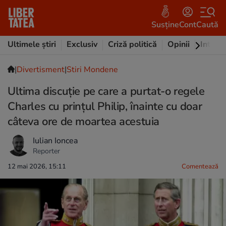
Susține
Cont
Caută
Ultimele știri
Exclusiv
Criză politică
Opinii
Intervi
|
Divertisment
|
Stiri Mondene
Ultima discuție pe care a purtat-o regele
Charles cu prințul Philip, înainte cu doar
câteva ore de moartea acestuia
Iulian Ioncea
Reporter
12 mai 2026, 15:11
Comentează