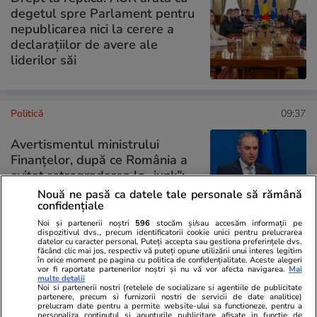
degetul spre Parlament pentru
nepublicarea nici la cerere a
declarațiilor de avere ale
liderilor săi
Politică
09:37
Avertismentul ministrului
Finanțelor, după ce România a
evitat retrogradarea la „junk”:
„Orice derapaj poate veni cu
Nouă ne pasă ca datele tale personale să rămână
confidențiale
sancțiuni severe”
Noi și partenerii noștri
596
stocăm și/sau accesăm informații pe
dispozitivul dvs., precum identificatorii cookie unici pentru prelucrarea
datelor cu caracter personal. Puteți accepta sau gestiona preferințele dvs.
făcând clic mai jos, respectiv vă puteți opune utilizării unui interes legitim
în orice moment pe pagina cu politica de confidențialitate. Aceste alegeri
PARTENERI
vor fi raportate partenerilor noștri și nu vă vor afecta navigarea.
Mai
multe detalii
Noi si partenerii nostri (retelele de socializare si agentiile de publicitate
partenere, precum si furnizorii nostri de servicii de date analitice)
prelucram date pentru a permite website-ului sa functioneze, pentru a
personaliza continutul si anunturile publicitare afisate in functie de