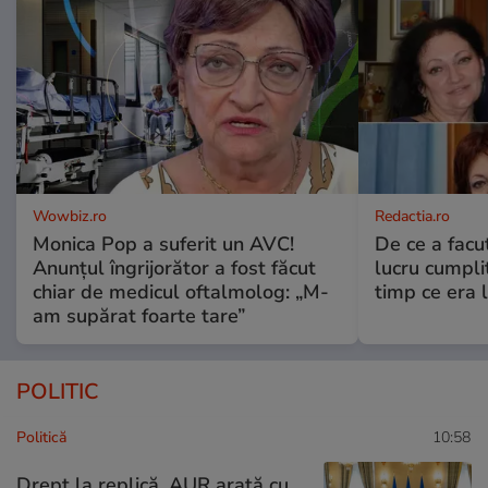
Wowbiz.ro
Redactia.ro
Monica Pop a suferit un AVC!
De ce a fac
Anunțul îngrijorător a fost făcut
lucru cumplit
chiar de medicul oftalmolog: „M-
timp ce era 
am supărat foarte tare”
POLITIC
Politică
10:58
Drept la replică. AUR arată cu