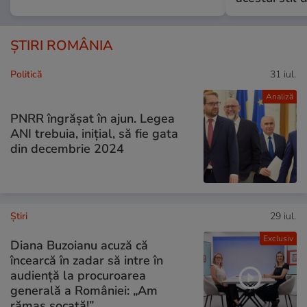
ȘTIRI ROMÂNIA
Politică
31 iul.
Analiză
PNRR îngrășat în ajun. Legea
ANI trebuia, inițial, să fie gata
din decembrie 2024
Ştiri
29 iul.
Exclusiv
Diana Buzoianu acuză că
încearcă în zadar să intre în
audiență la procuroarea
generală a României: „Am
rămas șocată!”