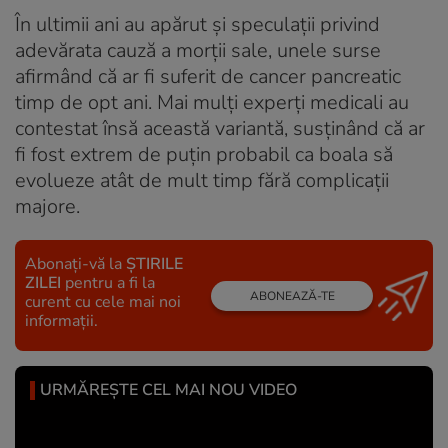
În ultimii ani au apărut și speculații privind
adevărata cauză a morții sale, unele surse
afirmând că ar fi suferit de cancer pancreatic
timp de opt ani. Mai mulți experți medicali au
contestat însă această variantă, susținând că ar
fi fost extrem de puțin probabil ca boala să
evolueze atât de mult timp fără complicații
majore.
Abonați-vă la
ȘTIRILE
ZILEI
pentru a fi la
ABONEAZĂ-TE
curent cu cele mai noi
informații.
URMĂREȘTE CEL MAI NOU VIDEO