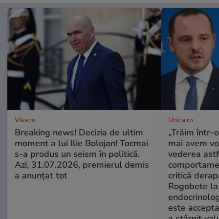
Viva.ro
Unica.ro
Breaking news! Decizia de ultim
„Trăim într-
moment a lui Ilie Bolojan! Tocmai
mai avem vo
s-a produs un seism în politică.
vederea astf
Azi, 31.07.2026, premierul demis
comportamen
a anunțat tot
critică derap
Rogobete la
endocrinolog
este accepta
a stârnit valu