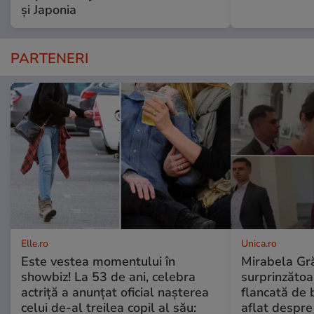
și Japonia
PARTENERI
Elle.ro
Unica.ro
Este vestea momentului în
Mirabela Gră
showbiz! La 53 de ani, celebra
surprinzătoar
actriță a anunțat oficial nașterea
flancată de 
celui de-al treilea copil al său:
aflat despre