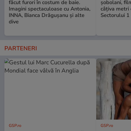
făcut furori în costum de baie.
șobolani, fi
Imagini spectaculoase cu Antonia,
câțiva metri
INNA, Bianca Drăgușanu și alte
Sectorului 1
dive
PARTENERI
GSP.ro
GSP.ro