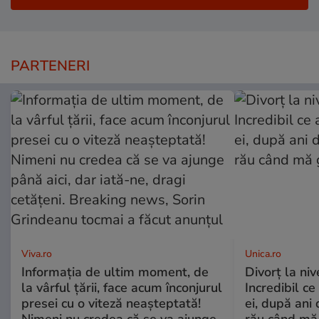
PARTENERI
Viva.ro
Unica.ro
Informația de ultim moment, de
Divorț la nive
la vârful țării, face acum înconjurul
Incredibil ce
presei cu o viteză neașteptată!
ei, după ani 
Nimeni nu credea că se va ajunge
rău când mă