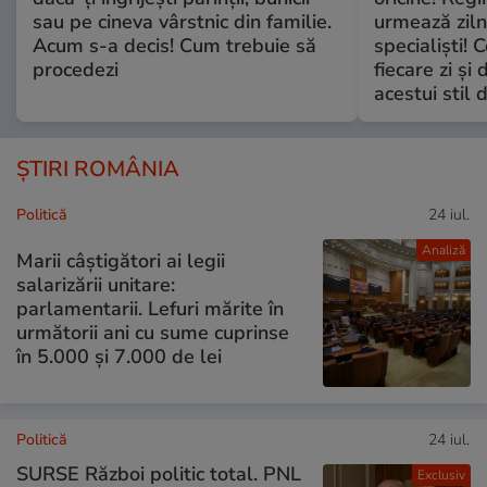
sau pe cineva vârstnic din familie.
urmează zilni
Acum s-a decis! Cum trebuie să
specialiști! 
procedezi
fiecare zi și 
acestui stil 
ȘTIRI ROMÂNIA
Politică
24 iul.
Analiză
Marii câștigători ai legii
salarizării unitare:
parlamentarii. Lefuri mărite în
următorii ani cu sume cuprinse
în 5.000 și 7.000 de lei
Politică
24 iul.
SURSE Război politic total. PNL
Exclusiv