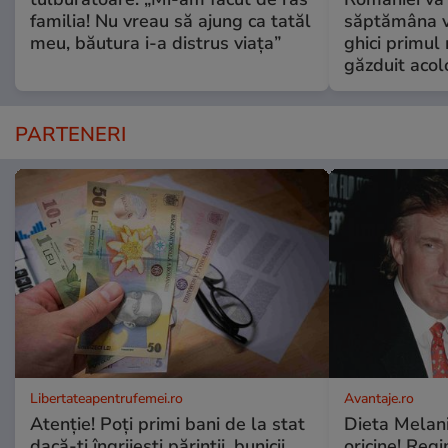
familia! Nu vreau să ajung ca tatăl
săptămâna vi
meu, băutura i-a distrus viața”
ghici primul 
găzduit acol
PARTENERI
Libertateapentrufemei.ro
Avantaje.ro
Atenție! Poți primi bani de la stat
Dieta Melan
dacă-ți îngrijești părinții, bunicii
oricine! Regi