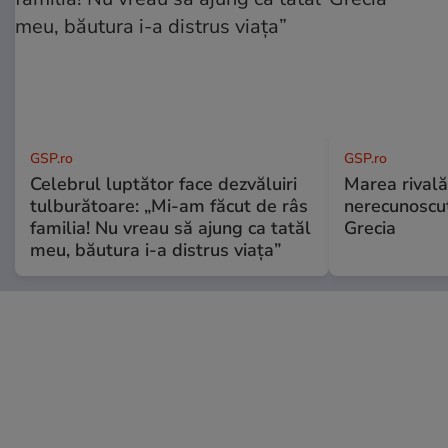
GSP.ro
GSP.ro
Celebrul luptător face dezvăluiri
Marea rivală
tulburătoare: „Mi-am făcut de râs
nerecunoscut
familia! Nu vreau să ajung ca tatăl
Grecia
meu, băutura i-a distrus viața”