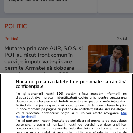
POLITIC
Politică
25 iul.
Mutarea prin care AUR, S.O.S. și
POT au făcut front comun în
opoziție împotriva legii care
permite Armatei să doboare
dronele neautorizate. CCR a
tranșat definitiv disputa
Nouă ne pasă ca datele tale personale să rămână
confidențiale
Noi și partenerii noștri
596
stocăm și/sau accesăm informații pe
dispozitivul dvs., precum identificatorii cookie unici pentru prelucrarea
Politică
25 iul.
datelor cu caracter personal. Puteți accepta sau gestiona preferințele dvs.
făcând clic mai jos, respectiv vă puteți opune utilizării unui interes legitim
Cum a apărut Mirabela
în orice moment pe pagina cu politica de confidențialitate. Aceste alegeri
vor fi raportate partenerilor noștri și nu vă vor afecta navigarea.
Mai
Grădinaru la întâlnirea cu
multe detalii
Noi si partenerii nostri (retelele de socializare si agentiile de publicitate
președinta Indiei, Droupadi
partenere, precum si furnizorii nostri de servicii de date analitice)
Murmu, la Palatul Cotroceni.
prelucram date pentru a permite website-ului sa functioneze, pentru a
personaliza continutul si anunturile publicitare afisate in functie de