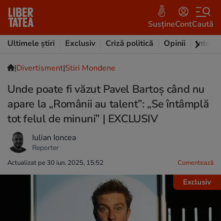
Susține
Cont
Caută
Ultimele știri
Exclusiv
Criză politică
Opinii
Intervi
|
Divertisment
|
Stiri Mondene
Unde poate fi văzut Pavel Bartoș când nu
apare la „Românii au talent”: „Se întâmplă
tot felul de minuni” | EXCLUSIV
Iulian Ioncea
Reporter
Actualizat pe 30 iun. 2025, 15:52
Comentează
Exclusiv