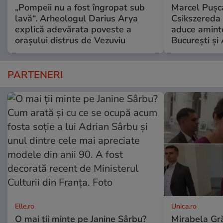
„Pompeii nu a fost îngropat sub
Marcel Pușca
lavă“. Arheologul Darius Arya
Csikszereda 
explică adevărata poveste a
aduce amint
orașului distrus de Vezuviu
București și
PARTENERI
Elle.ro
Unica.ro
O mai ții minte pe Janine Sârbu?
Mirabela Gră