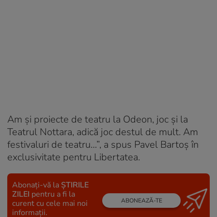
Am și proiecte de teatru la Odeon, joc și la
Teatrul Nottara, adică joc destul de mult. Am
festivaluri de teatru…”, a spus Pavel Bartoș în
exclusivitate pentru Libertatea.
Abonați-vă la
ȘTIRILE
ZILEI
pentru a fi la
ABONEAZĂ-TE
curent cu cele mai noi
informații.