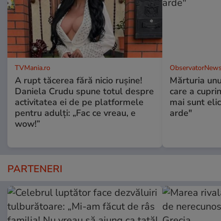
TVMania.ro
ObservatorNews
A rupt tăcerea fără nicio rușine!
Mărturia unu
Daniela Crudu spune totul despre
care a cupri
activitatea ei de pe platformele
mai sunt eli
pentru adulți: „Fac ce vreau, e
arde"
wow!”
PARTENERI