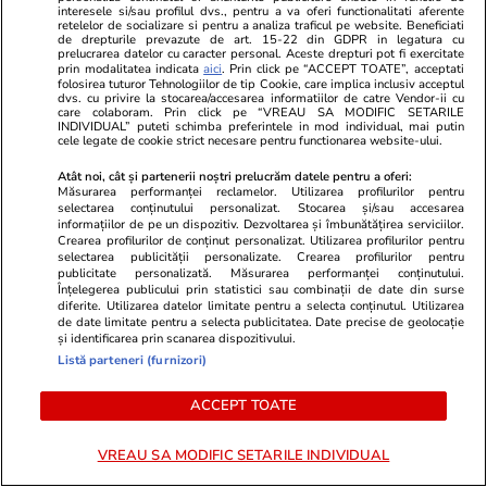
Motivul pentru care a ales o
interesele si/sau profilul dvs., pentru a va oferi functionalitati aferente
retelelor de socializare si pentru a analiza traficul pe website. Beneficiati
rochie galbenă
de drepturile prevazute de art. 15-22 din GDPR in legatura cu
prelucrarea datelor cu caracter personal. Aceste drepturi pot fi exercitate
prin modalitatea indicata
aici
. Prin click pe “ACCEPT TOATE”, acceptati
folosirea tuturor Tehnologiilor de tip Cookie, care implica inclusiv acceptul
dvs. cu privire la stocarea/accesarea informatiilor de catre Vendor-ii cu
PARTENERI
care colaboram. Prin click pe “VREAU SA MODIFIC SETARILE
INDIVIDUAL” puteti schimba preferintele in mod individual, mai putin
cele legate de cookie strict necesare pentru functionarea website-ului.
Atât noi, cât și partenerii noștri prelucrăm datele pentru a oferi:
Măsurarea performanței reclamelor. Utilizarea profilurilor pentru
selectarea conținutului personalizat. Stocarea și/sau accesarea
informațiilor de pe un dispozitiv. Dezvoltarea și îmbunătățirea serviciilor.
Crearea profilurilor de conținut personalizat. Utilizarea profilurilor pentru
selectarea publicității personalizate. Crearea profilurilor pentru
publicitate personalizată. Măsurarea performanței conținutului.
Înțelegerea publicului prin statistici sau combinații de date din surse
diferite. Utilizarea datelor limitate pentru a selecta conținutul. Utilizarea
de date limitate pentru a selecta publicitatea. Date precise de geolocație
și identificarea prin scanarea dispozitivului.
Listă parteneri (furnizori)
ZiaruldeIasi.ro
Fanatik.ro
ACCEPT TOATE
Iașul, pe locul doi în România
Îi paște o no
după numărul de locuințe. Cum
Steagul Ținut
VREAU SA MODIFIC SETARILE INDIVIDUAL
au schimbat comunele
tribune la C