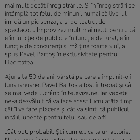
mai mult decât înregistrările. Și în înregistrări se
întâmplă tot felul de minuni, numai că live-ul
îmi dă un pic senzația și de teatru, de
spectacol… Improvizez mult mai mult, pentru că
e în funcție de public, e în funcție de jurat, e în
funcție de concurenți și mă ține foarte viu”, a
spus Pavel Bartoș în exclusivitate pentru
Libertatea.
Ajuns la 50 de ani, vârstă pe care a împlinit-o în
luna ianuarie, Pavel Bartoș a fost întrebat și cât
se mai vede lucrând în televiziune. Iar vedeta
ne-a dezvăluit că va face acest lucru atâta timp
cât îi va face plăcere și cât va simți că publicul
încă îl iubește pentru felul său de a fi.
„Cât pot, probabil. Știi cum e… ca la un actorie.
Nu m-am născut actor, dar am devenit actor și