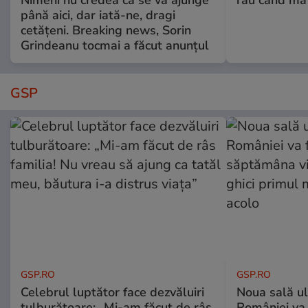
până aici, dar iată-ne, dragi
cetățeni. Breaking news, Sorin
Grindeanu tocmai a făcut anunțul
GSP
GSP.RO
GSP.RO
Celebrul luptător face dezvăluiri
Noua sală u
tulburătoare: „Mi-am făcut de râs
României va 