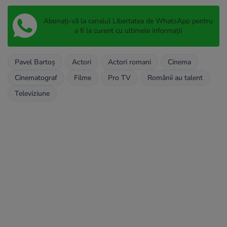
Abonați-vă la canalul Libertatea de WhatsApp pentru
a fi la curent cu ultimele informații
Pavel Bartoș
Actori
Actori romani
Cinema
Cinematograf
Filme
Pro TV
Românii au talent
Televiziune