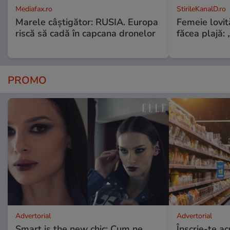
Mediafax.ro
StirileKanalD.ro
Marele câștigător: RUSIA. Europa
Femeie lovit
riscă să cadă în capcana dronelor
făcea plajă: „
PROMO
Advertorial
Advertorial
Smart is the new chic: Cum ne
Înscrie-te ac