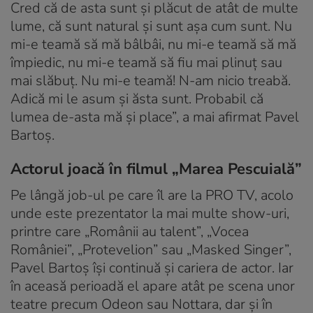
Cred că de asta sunt și plăcut de atât de multe
lume, că sunt natural și sunt așa cum sunt. Nu
mi-e teamă să mă bâlbâi, nu mi-e teamă să mă
împiedic, nu mi-e teamă să fiu mai plinuț sau
mai slăbuț. Nu mi-e teamă! N-am nicio treabă.
Adică mi le asum și ăsta sunt. Probabil că
lumea de-asta mă și place”, a mai afirmat Pavel
Bartoș.
Actorul joacă în filmul „Marea Pescuială”
Pe lângă job-ul pe care îl are la PRO TV, acolo
unde este prezentator la mai multe show-uri,
printre care „Românii au talent”, „Vocea
României”, „Protevelion” sau „Masked Singer”,
Pavel Bartoș își continuă și cariera de actor. Iar
în aceasă perioadă el apare atât pe scena unor
teatre precum Odeon sau Nottara, dar și în