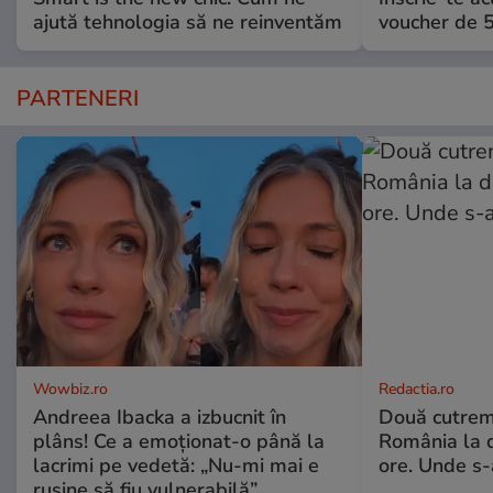
ajută tehnologia să ne reinventăm
voucher de 5
PARTENERI
Wowbiz.ro
Redactia.ro
Andreea Ibacka a izbucnit în
Două cutrem
plâns! Ce a emoționat-o până la
România la d
lacrimi pe vedetă: „Nu-mi mai e
ore. Unde s
rușine să fiu vulnerabilă”