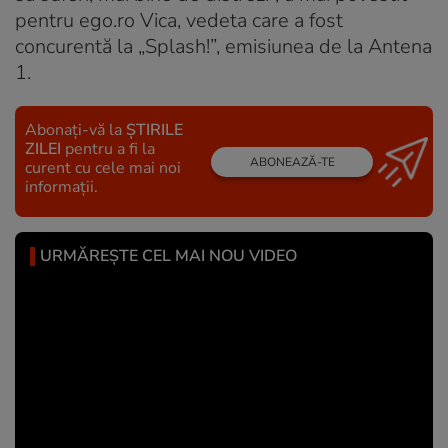
pentru ego.ro Vica, vedeta care a fost
concurentă la „Splash!”, emisiunea de la Antena
1.
Abonați-vă la
ȘTIRILE
ZILEI
pentru a fi la
ABONEAZĂ-TE
curent cu cele mai noi
informații.
URMĂREȘTE CEL MAI NOU VIDEO