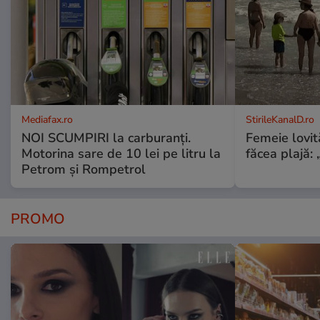
Mediafax.ro
StirileKanalD.ro
NOI SCUMPIRI la carburanți.
Femeie lovit
Motorina sare de 10 lei pe litru la
făcea plajă: „
Petrom și Rompetrol
PROMO