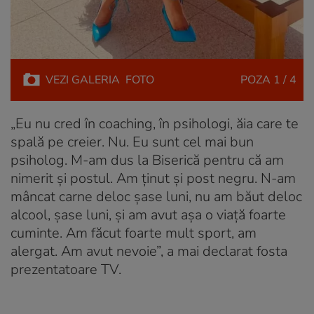
VEZI
GALERIA
FOTO
POZA
1 / 4
„Eu nu cred în coaching, în psihologi, ăia care te
spală pe creier. Nu. Eu sunt cel mai bun
psiholog. M-am dus la Biserică pentru că am
nimerit și postul. Am ținut și post negru. N-am
mâncat carne deloc șase luni, nu am băut deloc
alcool, șase luni, și am avut așa o viață foarte
cuminte. Am făcut foarte mult sport, am
alergat. Am avut nevoie”, a mai declarat fosta
prezentatoare TV.