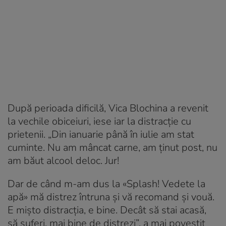
După perioada dificilă, Vica Blochina a revenit
la vechile obiceiuri, iese iar la distracție cu
prietenii. „Din ianuarie până în iulie am stat
cuminte. Nu am mâncat carne, am ținut post, nu
am băut alcool deloc. Jur!
Dar de când m-am dus la «Splash! Vedete la
apă» mă distrez întruna și vă recomand și vouă.
E mișto distracția, e bine. Decât să stai acasă,
să suferi, mai bine de distrezi”, a mai povestit