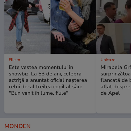
Elle.ro
Unica.ro
Este vestea momentului în
Mirabela Gră
showbiz! La 53 de ani, celebra
surprinzătoar
actriță a anunțat oficial nașterea
flancată de 
celui de-al treilea copil al său:
aflat despre
"Bun venit în lume, fiule"
de Apel
MONDEN