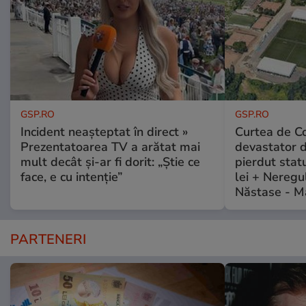
GSP.RO
GSP.RO
Incident neașteptat în direct »
Curtea de Co
Prezentatoarea TV a arătat mai
devastator 
mult decât și-ar fi dorit: „Știe ce
pierdut stat
face, e cu intenție”
lei + Neregu
Năstase - M
PARTENERI