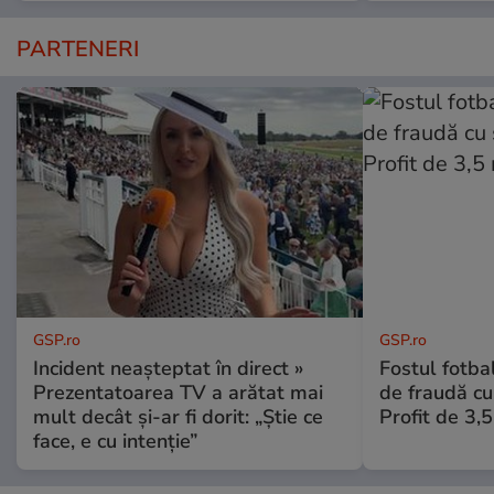
PARTENERI
GSP.ro
GSP.ro
Incident neașteptat în direct »
Fostul fotba
Prezentatoarea TV a arătat mai
de fraudă cu 
mult decât și-ar fi dorit: „Știe ce
Profit de 3,
face, e cu intenție”