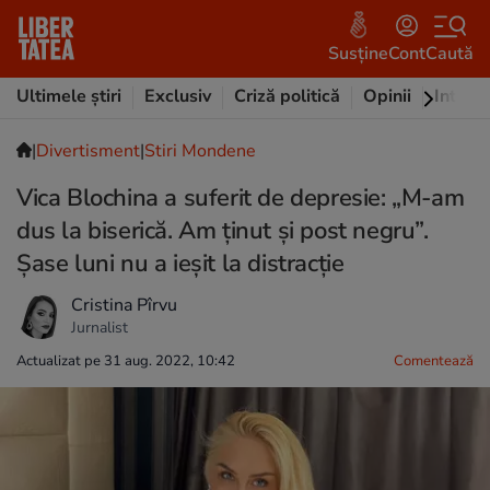
Susține
Cont
Caută
Ultimele știri
Exclusiv
Criză politică
Opinii
Intervi
|
Divertisment
|
Stiri Mondene
Vica Blochina a suferit de depresie: „M-am
dus la biserică. Am ținut și post negru”.
Șase luni nu a ieșit la distracție
Cristina Pîrvu
Jurnalist
Actualizat pe 31 aug. 2022, 10:42
Comentează