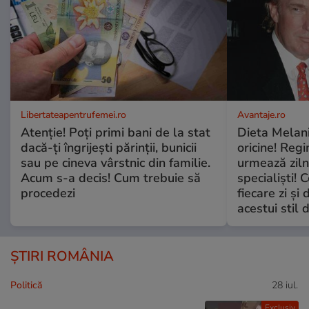
Libertateapentrufemei.ro
Avantaje.ro
Atenție! Poți primi bani de la stat
Dieta Melan
dacă-ți îngrijești părinții, bunicii
oricine! Regi
sau pe cineva vârstnic din familie.
urmează zilni
Acum s-a decis! Cum trebuie să
specialiști! 
procedezi
fiecare zi și 
acestui stil 
ȘTIRI ROMÂNIA
Politică
28 iul.
Exclusiv