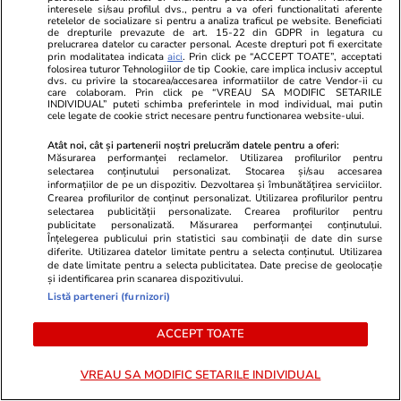
interesele si/sau profilul dvs., pentru a va oferi functionalitati aferente
Lifestyle
28 iul.
Vacanțe și Cultu
retelelor de socializare si pentru a analiza traficul pe website. Beneficiati
de drepturile prevazute de art. 15-22 din GDPR in legatura cu
Amendă de 350 de euro pentru
Unde se află
prelucrarea datelor cu caracter personal. Aceste drepturi pot fi exercitate
prin modalitatea indicata
aici
. Prin click pe “ACCEPT TOATE”, acceptati
șoferii care lasă mașina pornită ca
din lume și 
folosirea tuturor Tehnologiilor de tip Cookie, care implica inclusiv acceptul
dvs. cu privire la stocarea/accesarea informatiilor de catre Vendor-ii cu
să-și cumpere cafea sau gustări,
la ea: nu are
care colaboram. Prin click pe “VREAU SA MODIFIC SETARILE
INDIVIDUAL” puteti schimba preferintele in mod individual, mai putin
în Grecia
electricitate
cele legate de cookie strict necesare pentru functionarea website-ului.
Atât noi, cât și partenerii noștri prelucrăm datele pentru a oferi:
Măsurarea performanței reclamelor. Utilizarea profilurilor pentru
selectarea conținutului personalizat. Stocarea și/sau accesarea
informațiilor de pe un dispozitiv. Dezvoltarea și îmbunătățirea serviciilor.
Crearea profilurilor de conținut personalizat. Utilizarea profilurilor pentru
Lifestyle
26 iul.
selectarea publicității personalizate. Crearea profilurilor pentru
publicitate personalizată. Măsurarea performanței conținutului.
Înțelegerea publicului prin statistici sau combinații de date din surse
diferite. Utilizarea datelor limitate pentru a selecta conținutul. Utilizarea
Ploaia de meteori Delta
de date limitate pentru a selecta publicitatea. Date precise de geolocație
și identificarea prin scanarea dispozitivului.
Aquaride 2026: când o poți
Listă parteneri (furnizori)
vedea cel mai bine
ACCEPT TOATE
VREAU SA MODIFIC SETARILE INDIVIDUAL
Auto
27 iul.