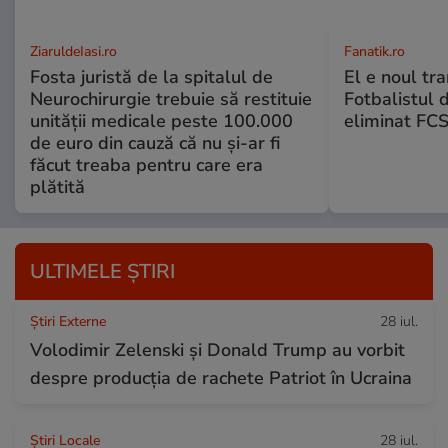
ZiaruldeIasi.ro
Fanatik.ro
Fosta juristă de la spitalul de
El e noul tra
Neurochirurgie trebuie să restituie
Fotbalistul 
unității medicale peste 100.000
eliminat FCS
de euro din cauză că nu și-ar fi
făcut treaba pentru care era
plătită
ULTIMELE ȘTIRI
Știri Externe
28 iul.
Volodimir Zelenski și Donald Trump au vorbit
despre producția de rachete Patriot în Ucraina
Știri Locale
28 iul.