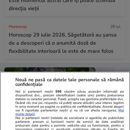
Este momentul astral care îți poate schimba
direcția vieții
Horoscop
28 iul.
Horoscop 29 iulie 2026. Săgetătorii au șansa
de a descoperi că o anumită doză de
flexibilitate interioară le este de mare folos
Nouă ne pasă ca datele tale personale să rămână
confidențiale
Noi și partenerii noștri
596
stocăm și/sau accesăm informații pe
dispozitivul dvs., precum identificatorii cookie unici pentru prelucrarea
datelor cu caracter personal. Puteți accepta sau gestiona preferințele dvs.
făcând clic mai jos, respectiv vă puteți opune utilizării unui interes legitim
în orice moment pe pagina cu politica de confidențialitate. Aceste alegeri
vor fi raportate partenerilor noștri și nu vă vor afecta navigarea.
Mai
multe detalii
Noi si partenerii nostri (retelele de socializare si agentiile de publicitate
partenere, precum si furnizorii nostri de servicii de date analitice)
prelucram date pentru a permite website-ului sa functioneze, pentru a
personaliza continutul si anunturile publicitare afisate in functie de