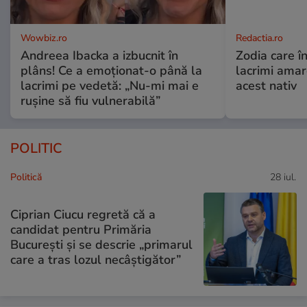
Wowbiz.ro
Redactia.ro
Andreea Ibacka a izbucnit în
Zodia care în
plâns! Ce a emoționat-o până la
lacrimi ama
lacrimi pe vedetă: „Nu-mi mai e
acest nativ
rușine să fiu vulnerabilă”
POLITIC
Politică
28 iul.
Ciprian Ciucu regretă că a
candidat pentru Primăria
București și se descrie „primarul
care a tras lozul necâștigător”