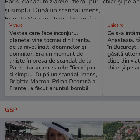
Viva.ro
Unica.ro
Vestea care face înconjurul
Ce s-a întâm
planetei vine tocmai din Franța,
Anastasia, t
de la nivel înalt, doamnelor și
în București,
domnilor. Era un moment de
găsită ulter
liniște în presa de scandal de la
clipe din via
Paris, dar acum ziarele ”fierb” pur
chiar și pe a
și simplu. După un scandal imens,
Brigitte Macron, Prima Doamnă a
Franței, a făcut anunțul bombă
GSP