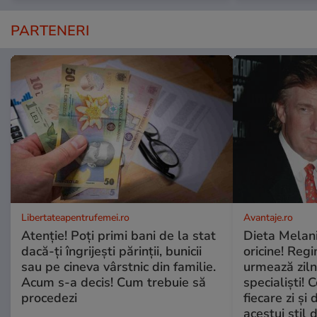
PARTENERI
Libertateapentrufemei.ro
Avantaje.ro
Atenție! Poți primi bani de la stat
Dieta Melan
dacă-ți îngrijești părinții, bunicii
oricine! Regi
sau pe cineva vârstnic din familie.
urmează zilni
Acum s-a decis! Cum trebuie să
specialiști! 
procedezi
fiecare zi și 
acestui stil 