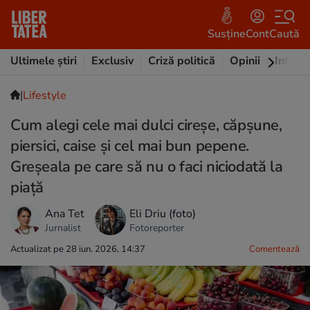
Susține
Cont
Caută
Ultimele știri
Exclusiv
Criză politică
Opinii
Intervi
|
Lifestyle
Cum alegi cele mai dulci cireșe, căpșune,
piersici, caise și cel mai bun pepene.
Greșeala pe care să nu o faci niciodată la
piață
Ana Tet
Eli Driu (foto)
Jurnalist
Fotoreporter
Actualizat pe 28 iun. 2026, 14:37
Comentează