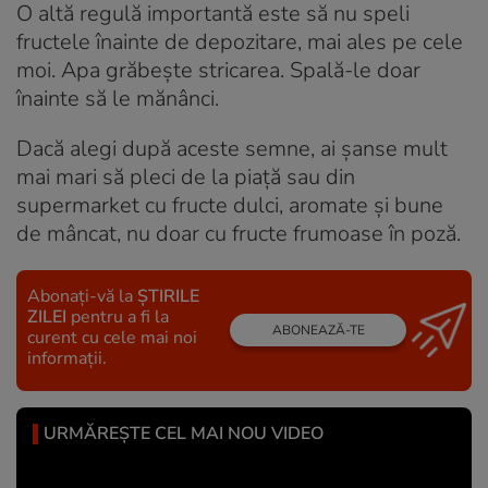
O altă regulă importantă este să nu speli
fructele înainte de depozitare, mai ales pe cele
moi. Apa grăbește stricarea. Spală-le doar
înainte să le mănânci.
Dacă alegi după aceste semne, ai șanse mult
mai mari să pleci de la piață sau din
supermarket cu fructe dulci, aromate și bune
de mâncat, nu doar cu fructe frumoase în poză.
Abonați-vă la
ȘTIRILE
ZILEI
pentru a fi la
ABONEAZĂ-TE
curent cu cele mai noi
informații.
URMĂREȘTE CEL MAI NOU VIDEO