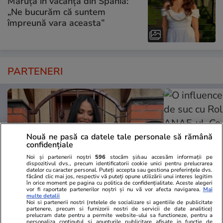
Măruță în vacanța din Spania:
„Ne bucurăm că suntem
împreună vara aceasta”
PARTENERI
Nouă ne pasă ca datele tale personale să rămână
confidențiale
Noi și partenerii noștri
596
stocăm și/sau accesăm informații pe
dispozitivul dvs., precum identificatorii cookie unici pentru prelucrarea
datelor cu caracter personal. Puteți accepta sau gestiona preferințele dvs.
făcând clic mai jos, respectiv vă puteți opune utilizării unui interes legitim
în orice moment pe pagina cu politica de confidențialitate. Aceste alegeri
vor fi raportate partenerilor noștri și nu vă vor afecta navigarea.
Mai
multe detalii
TVMania.ro
ObservatorNews
Noi si partenerii nostri (retelele de socializare si agentiile de publicitate
partenere, precum si furnizorii nostri de servicii de date analitice)
A rupt tăcerea fără nicio rușine!
O influencer
prelucram date pentru a permite website-ului sa functioneze, pentru a
personaliza continutul si anunturile publicitare afisate in functie de