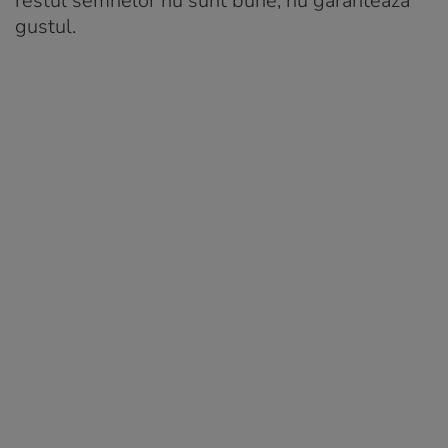
restul semnelor nu sunt bune, nu garantează
gustul.