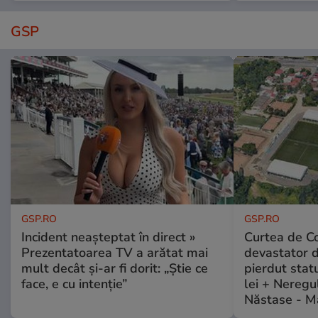
GSP
GSP.RO
GSP.RO
Incident neașteptat în direct »
Curtea de Co
Prezentatoarea TV a arătat mai
devastator 
mult decât și-ar fi dorit: „Știe ce
pierdut stat
face, e cu intenție”
lei + Neregu
Năstase - M