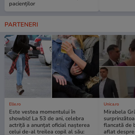
pacienților
PARTENERI
Elle.ro
Unica.ro
Este vestea momentului în
Mirabela Gră
showbiz! La 53 de ani, celebra
surprinzătoar
actriță a anunțat oficial nașterea
flancată de 
celui de-al treilea copil al său:
aflat despre