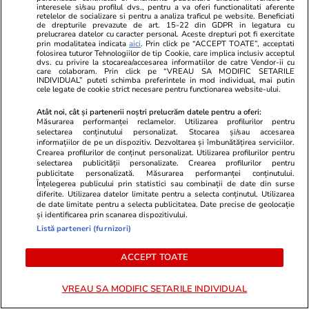
Daniela Crudu spune totul despre
de suc cu Ro
interesele si/sau profilul dvs., pentru a va oferi functionalitati aferente
retelelor de socializare si pentru a analiza traficul pe website. Beneficiati
activitatea ei de pe platformele
ANAF-ul. Ce
de drepturile prevazute de art. 15-22 din GDPR in legatura cu
pentru adulți: „Fac ce vreau, e
Simona
prelucrarea datelor cu caracter personal. Aceste drepturi pot fi exercitate
prin modalitatea indicata
aici
. Prin click pe “ACCEPT TOATE”, acceptati
wow!”
folosirea tuturor Tehnologiilor de tip Cookie, care implica inclusiv acceptul
dvs. cu privire la stocarea/accesarea informatiilor de catre Vendor-ii cu
care colaboram. Prin click pe “VREAU SA MODIFIC SETARILE
INDIVIDUAL” puteti schimba preferintele in mod individual, mai putin
cele legate de cookie strict necesare pentru functionarea website-ului.
Atât noi, cât și partenerii noștri prelucrăm datele pentru a oferi:
Măsurarea performanței reclamelor. Utilizarea profilurilor pentru
PARTENERI
selectarea conținutului personalizat. Stocarea și/sau accesarea
informațiilor de pe un dispozitiv. Dezvoltarea și îmbunătățirea serviciilor.
Crearea profilurilor de conținut personalizat. Utilizarea profilurilor pentru
selectarea publicității personalizate. Crearea profilurilor pentru
publicitate personalizată. Măsurarea performanței conținutului.
Înțelegerea publicului prin statistici sau combinații de date din surse
diferite. Utilizarea datelor limitate pentru a selecta conținutul. Utilizarea
de date limitate pentru a selecta publicitatea. Date precise de geolocație
și identificarea prin scanarea dispozitivului.
Listă parteneri (furnizori)
ACCEPT TOATE
VREAU SA MODIFIC SETARILE INDIVIDUAL