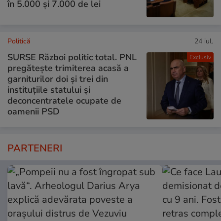
în 5.000 și 7.000 de lei
Politică
24 iul.
SURSE Război politic total. PNL
Exclusiv
pregătește trimiterea acasă a
garniturilor doi și trei din
instituțiile statului și
deconcentratele ocupate de
oamenii PSD
PARTENERI