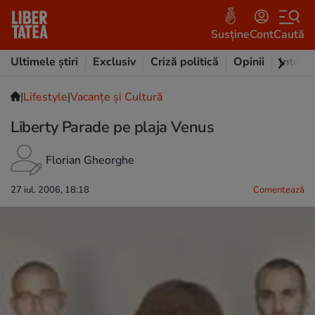
Susține
Cont
Caută
Ultimele știri
Exclusiv
Criză politică
Opinii
Intervi
|
Lifestyle
|
Vacanțe și Cultură
Liberty Parade pe plaja Venus
Florian Gheorghe
27 iul. 2006, 18:18
Comentează