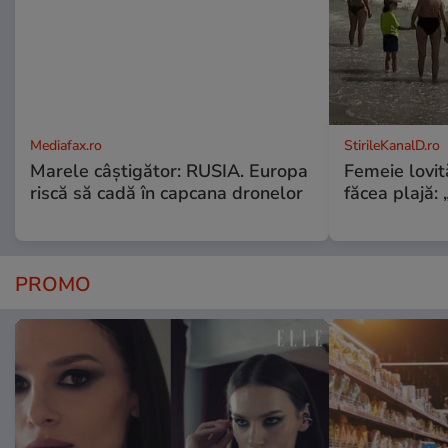
Mediafax.ro
StirileKanalD.ro
Marele câștigător: RUSIA. Europa
Femeie lovit
riscă să cadă în capcana dronelor
făcea plajă: „
PROMO