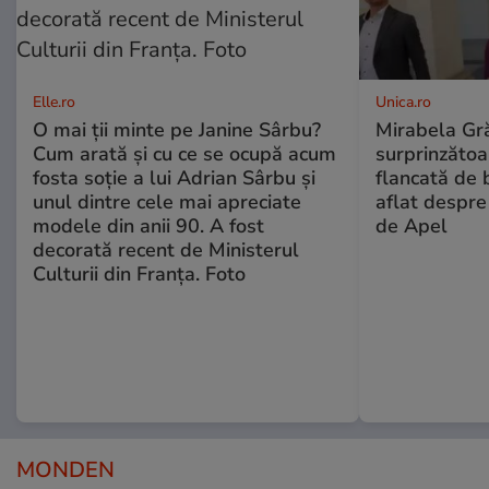
Elle.ro
Unica.ro
O mai ții minte pe Janine Sârbu?
Mirabela Gră
Cum arată și cu ce se ocupă acum
surprinzătoar
fosta soție a lui Adrian Sârbu și
flancată de 
unul dintre cele mai apreciate
aflat despre
modele din anii 90. A fost
de Apel
decorată recent de Ministerul
Culturii din Franța. Foto
MONDEN