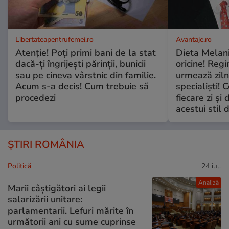
Libertateapentrufemei.ro
Avantaje.ro
Atenție! Poți primi bani de la stat
Dieta Melan
dacă-ți îngrijești părinții, bunicii
oricine! Regi
sau pe cineva vârstnic din familie.
urmează zilni
Acum s-a decis! Cum trebuie să
specialiști! 
procedezi
fiecare zi și 
acestui stil 
ȘTIRI ROMÂNIA
Politică
24 iul.
Analiză
Marii câștigători ai legii
salarizării unitare:
parlamentarii. Lefuri mărite în
următorii ani cu sume cuprinse