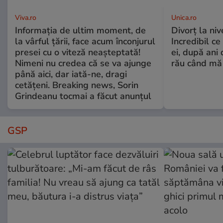
Viva.ro
Unica.ro
Informația de ultim moment, de
Divorț la nive
la vârful țării, face acum înconjurul
Incredibil ce
presei cu o viteză neașteptată!
ei, după ani 
Nimeni nu credea că se va ajunge
rău când mă
până aici, dar iată-ne, dragi
cetățeni. Breaking news, Sorin
Grindeanu tocmai a făcut anunțul
GSP