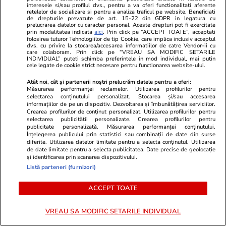
interesele si/sau profilul dvs., pentru a va oferi functionalitati aferente
retelelor de socializare si pentru a analiza traficul pe website. Beneficiati
de drepturile prevazute de art. 15-22 din GDPR in legatura cu
prelucrarea datelor cu caracter personal. Aceste drepturi pot fi exercitate
Opinii
24 iul.
prin modalitatea indicata
aici
. Prin click pe “ACCEPT TOATE”, acceptati
folosirea tuturor Tehnologiilor de tip Cookie, care implica inclusiv acceptul
dvs. cu privire la stocarea/accesarea informatiilor de catre Vendor-ii cu
care colaboram. Prin click pe “VREAU SA MODIFIC SETARILE
INDIVIDUAL” puteti schimba preferintele in mod individual, mai putin
cele legate de cookie strict necesare pentru functionarea website-ului.
România fricii: Cum am ajuns să
trăim din spaimă în spaimă
Atât noi, cât și partenerii noștri prelucrăm datele pentru a oferi:
Măsurarea performanței reclamelor. Utilizarea profilurilor pentru
selectarea conținutului personalizat. Stocarea și/sau accesarea
informațiilor de pe un dispozitiv. Dezvoltarea și îmbunătățirea serviciilor.
Crearea profilurilor de conținut personalizat. Utilizarea profilurilor pentru
selectarea publicității personalizate. Crearea profilurilor pentru
publicitate personalizată. Măsurarea performanței conținutului.
Înțelegerea publicului prin statistici sau combinații de date din surse
Opinii
23 iul.
diferite. Utilizarea datelor limitate pentru a selecta conținutul. Utilizarea
de date limitate pentru a selecta publicitatea. Date precise de geolocație
și identificarea prin scanarea dispozitivului.
Listă parteneri (furnizori)
Țoiu, arestează-mă dacă
altceva n-ai de făcut!
ACCEPT TOATE
VREAU SA MODIFIC SETARILE INDIVIDUAL