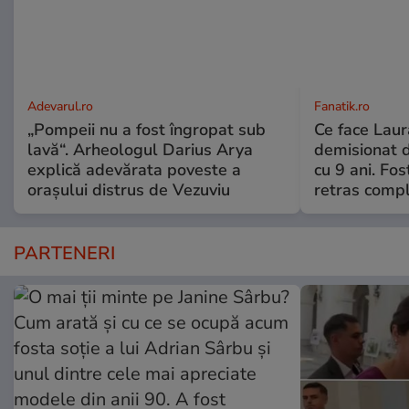
Adevarul.ro
Fanatik.ro
„Pompeii nu a fost îngropat sub
Ce face Lau
lavă“. Arheologul Darius Arya
demisionat d
explică adevărata poveste a
cu 9 ani. Fo
orașului distrus de Vezuviu
retras compl
PARTENERI