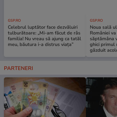
GSP.RO
GSP.RO
Celebrul luptător face dezvăluiri
Noua sală u
tulburătoare: „Mi-am făcut de râs
României va 
familia! Nu vreau să ajung ca tatăl
săptămâna vi
meu, băutura i-a distrus viața”
ghici primul 
găzduit acol
PARTENERI