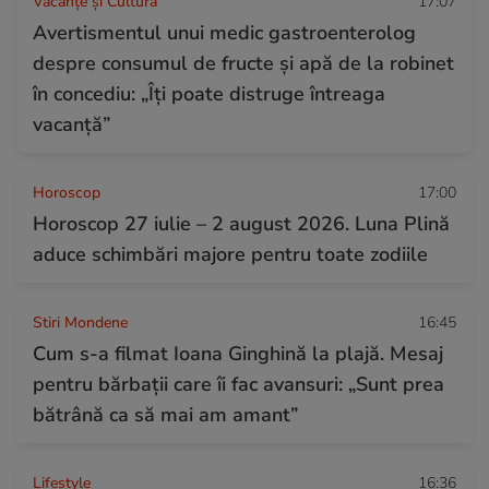
Vacanțe și Cultură
17:07
Avertismentul unui medic gastroenterolog
despre consumul de fructe și apă de la robinet
în concediu: „Îți poate distruge întreaga
vacanță”
Horoscop
17:00
Horoscop 27 iulie – 2 august 2026. Luna Plină
aduce schimbări majore pentru toate zodiile
Stiri Mondene
16:45
Cum s-a filmat Ioana Ginghină la plajă. Mesaj
pentru bărbații care îi fac avansuri: „Sunt prea
bătrână ca să mai am amant”
Lifestyle
16:36