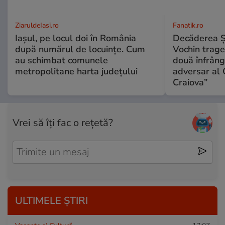
ZiaruldeIasi.ro
Fanatik.ro
Iașul, pe locul doi în România
Decăderea Şti
după numărul de locuințe. Cum
Vochin trage
au schimbat comunele
două înfrânge
metropolitane harta județului
adversar al 
Craiova”
Vrei să îți fac o rețetă?
ULTIMELE ȘTIRI