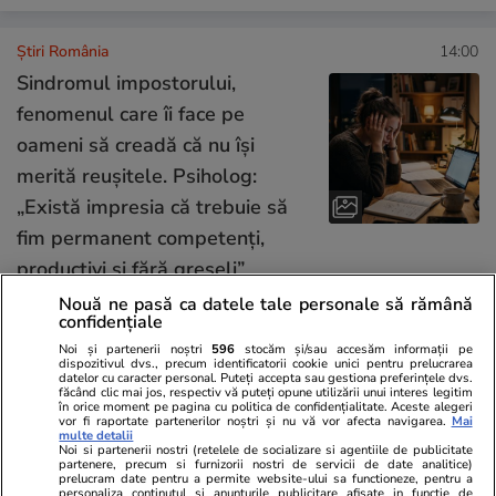
Știri România
14:00
Sindromul impostorului,
fenomenul care îi face pe
oameni să creadă că nu își
merită reușitele. Psiholog:
„Există impresia că trebuie să
fim permanent competenți,
productivi și fără greșeli”
Nouă ne pasă ca datele tale personale să rămână
confidențiale
Opinii
24 iul.
Noi și partenerii noștri
596
stocăm și/sau accesăm informații pe
dispozitivul dvs., precum identificatorii cookie unici pentru prelucrarea
datelor cu caracter personal. Puteți accepta sau gestiona preferințele dvs.
făcând clic mai jos, respectiv vă puteți opune utilizării unui interes legitim
Inteligența artificială va
în orice moment pe pagina cu politica de confidențialitate. Aceste alegeri
vor fi raportate partenerilor noștri și nu vă vor afecta navigarea.
Mai
remodela economia mondială și
multe detalii
Noi si partenerii nostri (retelele de socializare si agentiile de publicitate
politica monetară
partenere, precum si furnizorii nostri de servicii de date analitice)
prelucram date pentru a permite website-ului sa functioneze, pentru a
personaliza continutul si anunturile publicitare afisate in functie de