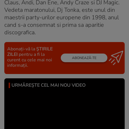
Claus, Andi, Dan Ene, Andy Craze si DJ Magic.
Vedeta maratonului, Dj Tonka, este unul din
maestrii party-urilor europene din 1998, anul
cand s-a consemnat si prima sa aparitie
discografica.
Abonați-vă la
ȘTIRILE
ZILEI
pentru a fi la
ABONEAZĂ-TE
curent cu cele mai noi
informații.
URMĂREȘTE CEL MAI NOU VIDEO