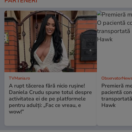
PARTENERI
TVMania.ro
ObservatorNews
A rupt tăcerea fără nicio rușine!
Premieră me
Daniela Crudu spune totul despre
pacientă co
activitatea ei de pe platformele
transportată
pentru adulți: „Fac ce vreau, e
Hawk
wow!”