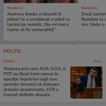
Wowbiz.ro
Redactia.ro
Andreea Ibacka a izbucnit în
Două cutrem
plâns! Ce a emoționat-o până la
România la d
lacrimi pe vedetă: „Nu-mi mai e
ore. Unde s
rușine să fiu vulnerabilă”
POLITIC
Politică
25 iul.
Mutarea prin care AUR, S.O.S. și
POT au făcut front comun în
opoziție împotriva legii care
permite Armatei să doboare
dronele neautorizate. CCR a
tranșat definitiv disputa