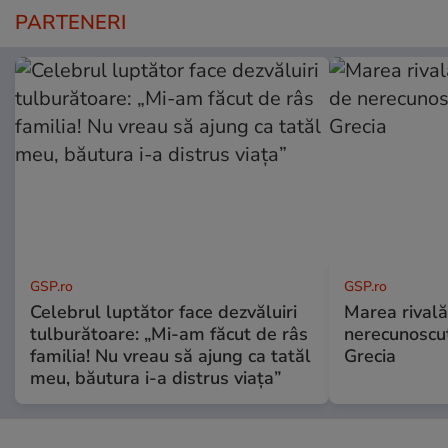
PARTENERI
GSP.ro
GSP.ro
Celebrul luptător face dezvăluiri
Marea rivală
tulburătoare: „Mi-am făcut de râs
nerecunoscut
familia! Nu vreau să ajung ca tatăl
Grecia
meu, băutura i-a distrus viața”