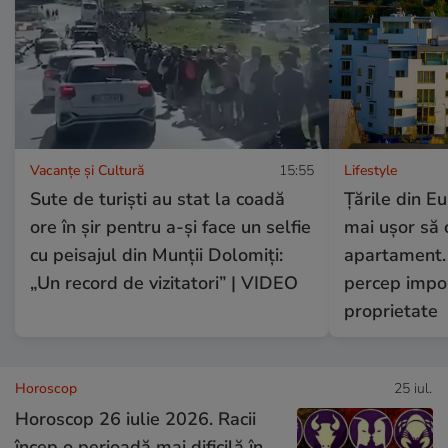
Vacanțe și Cultură
15:55
Lifestyle
Sute de turiști au stat la coadă
Țările din E
ore în șir pentru a-și face un selfie
mai ușor să 
cu peisajul din Munții Dolomiți:
apartament. 
„Un record de vizitatori” | VIDEO
percep impoz
proprietate
Horoscop
25 iul.
Horoscop 26 iulie 2026. Racii
încep o perioadă mai dificilă în