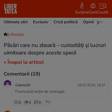
Susține
Cont
Caută
Ultimele știri
Exclusiv
Criză politică
Opinii
Intervi
|
Lifestyle
Păsări care nu zboară – curiozități și lucruri
uimitoare despre aceste specii
« Înapoi la articol
Comentarii
(19)
Gabriel20
29.02.2024, 18:37
Frumoasă lecție de zoologie.
0
0
0