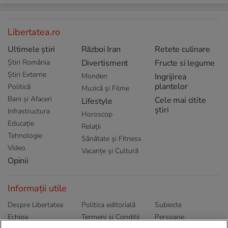
Libertatea.ro
Ultimele știri
Război Iran
Retete culinare
Știri România
Divertisment
Fructe si legume
Știri Externe
Monden
Ingrijirea
plantelor
Politică
Muzică și Filme
Bani și Afaceri
Cele mai citite
Lifestyle
știri
Infrastructura
Horoscop
Educație
Relații
Tehnologie
Sănătate și Fitness
Video
Vacanțe și Cultură
Opinii
Informații utile
Despre Libertatea
Politica editorială
Subiecte
Echipa
Termeni și Conditii
Persoane