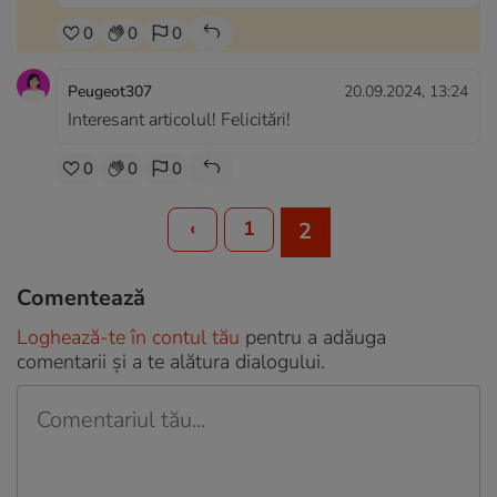
0
0
0
Peugeot307
20.09.2024, 13:24
Interesant articolul! Felicitări!
0
0
0
‹
1
2
Comentează
Loghează-te în contul tău
pentru a adăuga
comentarii și a te alătura dialogului.