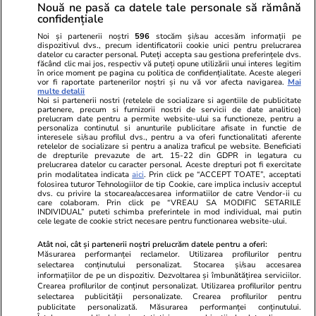
Publicitate
Abonamente
Sitemap
Nouă ne pasă ca datele tale personale să rămână
confidențiale
Politica de
Autori
confidențialitate
Noi și partenerii noștri
596
stocăm și/sau accesăm informații pe
dispozitivul dvs., precum identificatorii cookie unici pentru prelucrarea
datelor cu caracter personal. Puteți accepta sau gestiona preferințele dvs.
Ringier România
făcând clic mai jos, respectiv vă puteți opune utilizării unui interes legitim
în orice moment pe pagina cu politica de confidențialitate. Aceste alegeri
vor fi raportate partenerilor noștri și nu vă vor afecta navigarea.
Mai
Libertatea pentru
ELLE
Locuri de muncă
multe detalii
femei
Noi si partenerii nostri (retelele de socializare si agentiile de publicitate
Gazeta Sporturilor
Imobiliare.ro
partenere, precum si furnizorii nostri de servicii de date analitice)
Unica.ro
prelucram date pentru a permite website-ului sa functioneze, pentru a
Stiri mondene
Jobradar24
personaliza continutul si anunturile publicitare afisate in functie de
Program TV
interesele si/sau profilul dvs., pentru a va oferi functionalitati aferente
Calculator sarcina
Imoradar24
retelelor de socializare si pentru a analiza traficul pe website. Beneficiati
Avantaje
Ajută Copiii
Colecții Libertatea
de drepturile prevazute de art. 15-22 din GDPR in legatura cu
prelucrarea datelor cu caracter personal. Aceste drepturi pot fi exercitate
prin modalitatea indicata
aici
. Prin click pe “ACCEPT TOATE”, acceptati
Pariază responsabil! Decizia ONJN nr. 821/25.09.2025.
folosirea tuturor Tehnologiilor de tip Cookie, care implica inclusiv acceptul
dvs. cu privire la stocarea/accesarea informatiilor de catre Vendor-ii cu
Jocurile de noroc sunt interzise minorilor.
care colaboram. Prin click pe “VREAU SA MODIFIC SETARILE
INDIVIDUAL” puteti schimba preferintele in mod individual, mai putin
cele legate de cookie strict necesare pentru functionarea website-ului.
© 2026 Ringier Romania. Toate drepturile rezervate
Atât noi, cât și partenerii noștri prelucrăm datele pentru a oferi:
Măsurarea performanței reclamelor. Utilizarea profilurilor pentru
selectarea conținutului personalizat. Stocarea și/sau accesarea
informațiilor de pe un dispozitiv. Dezvoltarea și îmbunătățirea serviciilor.
Crearea profilurilor de conținut personalizat. Utilizarea profilurilor pentru
Actualizare preferințe cookies
selectarea publicității personalizate. Crearea profilurilor pentru
publicitate personalizată. Măsurarea performanței conținutului.