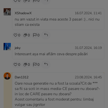
0
0
0
XShadowX
16.07.2024, 11:41
nu am vazut in viata mea aceste 3 pasari :) , nici nu
stiam ca exista
0
0
0
jeky
31.07.2024, 16:19
Interesant așa mai aflăm ceva despre păsări
0
0
0
Dan1312
23.08.2024, 16:45
Oare noua generatie nu a fost la scoala?Cit de ***
sa fii sa scrii in mass media-CE pasare nu zboara?-
in loc de CARE pasare nu zboara?
Acest comentariu a fost moderat pentru: limbaj
vulgar sau jignitor