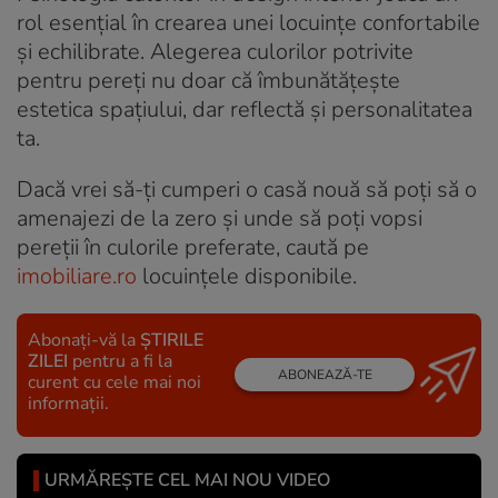
rol esențial în crearea unei locuințe confortabile
și echilibrate. Alegerea culorilor potrivite
pentru pereți nu doar că îmbunătățește
estetica spațiului, dar reflectă și personalitatea
ta.
Dacă vrei să-ți cumperi o casă nouă să poți să o
amenajezi de la zero și unde să poți vopsi
pereții în culorile preferate, caută pe
imobiliare.ro
locuințele disponibile.
Abonați-vă la
ȘTIRILE
ZILEI
pentru a fi la
ABONEAZĂ-TE
curent cu cele mai noi
informații.
URMĂREȘTE CEL MAI NOU VIDEO