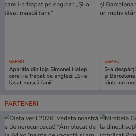
GSP.RO
GSP.RO
Apariția din loja Simonei Halep
S-a despărțit
care i-a frapat pe englezi: „Și-a
și Barcelona
lăsat mască fanii”
dintr-un mot
PARTENERI