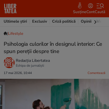
Susține
Cont
Caută
Ultimele știri
Exclusiv
Criză politică
Opinii
Video
|
Lifestyle
Psihologia culorilor în designul interior: Ce
spun pereții despre tine
Redacția Libertatea
Echipa de jurnaliști
17 mai 2026, 10:44
Comentează