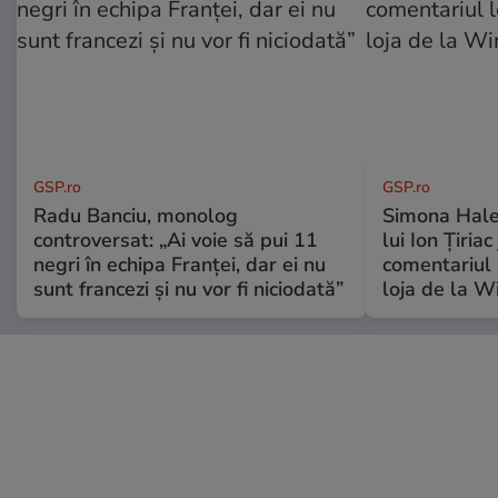
GSP.ro
GSP.ro
Radu Banciu, monolog
Simona Hale
controversat: „Ai voie să pui 11
lui Ion Țiriac
negri în echipa Franței, dar ei nu
comentariul 
sunt francezi și nu vor fi niciodată”
loja de la 