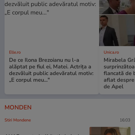
Elle.ro
Unica.ro
De ce Ilona Brezoianu nu l-a
Mirabela Gră
alăptat pe fiul ei, Matei. Actrița a
surprinzătoar
dezvăluit public adevăratul motiv:
flancată de 
„E corpul meu..."
aflat despre
de Apel
MONDEN
Stiri Mondene
16:03