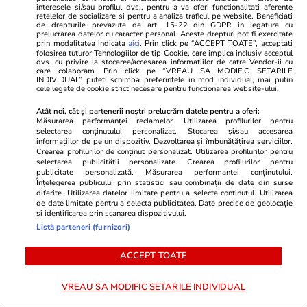
numele”. Cristina Pucean, mesaj
1. Vedeta co
interesele si/sau profilul dvs., pentru a va oferi functionalitati aferente
retelelor de socializare si pentru a analiza traficul pe website. Beneficiati
cu subînțeles pentru Bogdan de
postul lui D
de drepturile prevazute de art. 15-22 din GDPR in legatura cu
la Ploiești: „Să-i dea Dumnezeu
de ani
prelucrarea datelor cu caracter personal. Aceste drepturi pot fi exercitate
prin modalitatea indicata
aici
. Prin click pe “ACCEPT TOATE”, acceptati
după suflet”
folosirea tuturor Tehnologiilor de tip Cookie, care implica inclusiv acceptul
dvs. cu privire la stocarea/accesarea informatiilor de catre Vendor-ii cu
care colaboram. Prin click pe “VREAU SA MODIFIC SETARILE
INDIVIDUAL” puteti schimba preferintele in mod individual, mai putin
cele legate de cookie strict necesare pentru functionarea website-ului.
POLITIC
Atât noi, cât și partenerii noștri prelucrăm datele pentru a oferi:
Măsurarea performanței reclamelor. Utilizarea profilurilor pentru
Politică
16:02
selectarea conținutului personalizat. Stocarea și/sau accesarea
informațiilor de pe un dispozitiv. Dezvoltarea și îmbunătățirea serviciilor.
Crearea profilurilor de conținut personalizat. Utilizarea profilurilor pentru
Nicușor Dan, noi detalii despre
selectarea publicității personalizate. Crearea profilurilor pentru
publicitate personalizată. Măsurarea performanței conținutului.
negocierile cu partidele pentru
Înțelegerea publicului prin statistici sau combinații de date din surse
a trece de blocajul politic: „PSD
diferite. Utilizarea datelor limitate pentru a selecta conținutul. Utilizarea
de date limitate pentru a selecta publicitatea. Date precise de geolocație
este în opoziție”
și identificarea prin scanarea dispozitivului.
Listă parteneri (furnizori)
ACCEPT TOATE
Politică
16:00
VREAU SA MODIFIC SETARILE INDIVIDUAL
Analiză
Motivare cu explicații bizare în