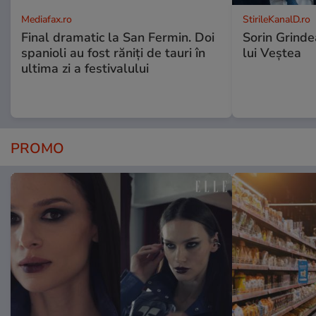
Mediafax.ro
StirileKanalD.ro
Final dramatic la San Fermin. Doi
Sorin Grinde
spanioli au fost răniți de tauri în
lui Veștea
ultima zi a festivalului
PROMO