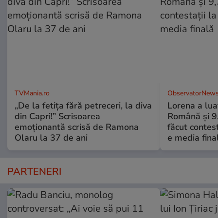
TVMania.ro
ObservatorNews
„De la fetița fără petreceri, la diva
Lorena a lua
din Capri!” Scrisoarea
Română şi 9,3
emoționantă scrisă de Ramona
făcut contes
Olaru la 37 de ani
e media fina
PARTENERI