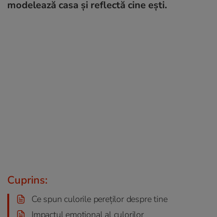
modelează casa și reflectă cine ești.
Cuprins:
Ce spun culorile pereților despre tine
Impactul emoțional al culorilor