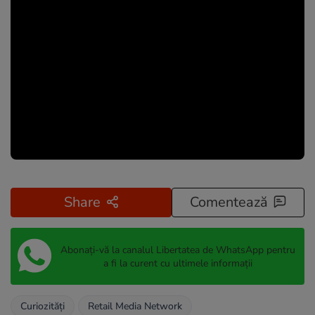
Share
Comentează
Abonați-vă la canalul Libertatea de WhatsApp pentru
a fi la curent cu ultimele informații
Curiozități
Retail Media Network