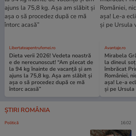
Libertateapentrufemei.ro
Avantaje.ro
Dieta verii 2026! Vedeta noastră
Mirabela Grăd
e de nerecunoscut! “Am plecat de
la dineul so
la 94 kg înainte de vacanță și am
îmbrăcat Pr
ajuns la 75,8 kg. Așa am slăbit și
României, ni
așa o să procedez după ce mă
așa! Le-a ec
întorc acasă”
și pe Ursula
ȘTIRI ROMÂNIA
Politică
16:02