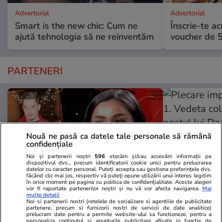
Advertorial
Advertorial
Smart is the new chic: Cum ne
Înscrie-te ac
ajută tehnologia să ne reinventăm
voucher de 5
PARTENERI
Nouă ne pasă ca datele tale personale să rămână
confidențiale
Noi și partenerii noștri
596
stocăm și/sau accesăm informații pe
dispozitivul dvs., precum identificatorii cookie unici pentru prelucrarea
datelor cu caracter personal. Puteți accepta sau gestiona preferințele dvs.
făcând clic mai jos, respectiv vă puteți opune utilizării unui interes legitim
în orice moment pe pagina cu politica de confidențialitate. Aceste alegeri
vor fi raportate partenerilor noștri și nu vă vor afecta navigarea.
Mai
multe detalii
Wowbiz.ro
Redactia.ro
Noi si partenerii nostri (retelele de socializare si agentiile de publicitate
partenere, precum si furnizorii nostri de servicii de date analitice)
„Nu vreau să-i mai pronunț
Plecare imp
prelucram date pentru a permite website-ului sa functioneze, pentru a
personaliza continutul si anunturile publicitare afisate in functie de