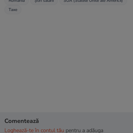
România
Știri salarii
SUA (Statele Unite ale Americii)
Taxe
Comentează
Loghează-te în contul tău
pentru a adăuga