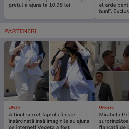
prețul a ajuns la 10,98 lei
el arde pent
bun!”. Exclus
PARTENERI
Elle.ro
Unica.ro
A ținut secret faptul că este
Mirabela Gră
însărcinată însă imaginile au ajuns
surprinzătoar
pe internet! Vedeta a fost
flancată de 