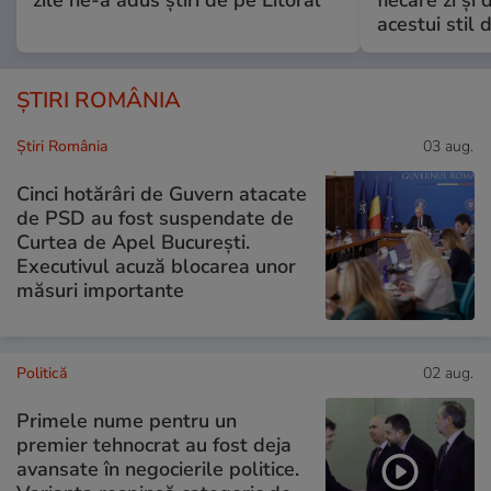
zile ne-a adus știri de pe Litoral
fiecare zi și 
acestui stil 
ȘTIRI ROMÂNIA
Știri România
03 aug.
Cinci hotărâri de Guvern atacate
de PSD au fost suspendate de
Curtea de Apel București.
Executivul acuză blocarea unor
măsuri importante
Politică
02 aug.
Primele nume pentru un
premier tehnocrat au fost deja
avansate în negocierile politice.