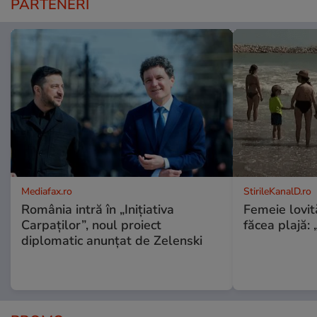
PARTENERI
Mediafax.ro
StirileKanalD.ro
România intră în „Inițiativa
Femeie lovit
Carpaților”, noul proiect
făcea plajă: „
diplomatic anunțat de Zelenski