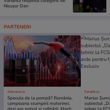
Varianta respinsă categoric de
Nicușor Dan
PARTENERI
Adevarul.ro
Fanatik.ro
Specula de la pompă? România,
Marius Șumu
campioana scumpirii motorinei,
subiectul „D
deși are petrol și rafinării. Marți,
tehnic la FCS