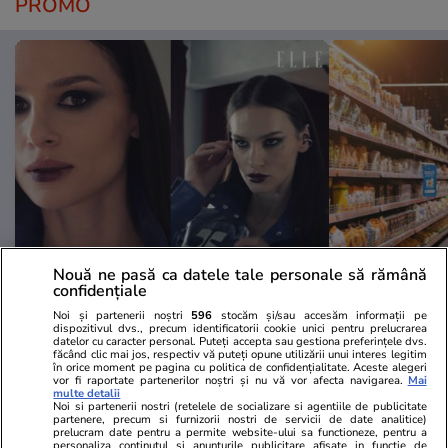
PROMO
Advertorial
Advertorial
Nouă ne pasă ca datele tale personale să rămână
confidențiale
Smart is the new chic: Cum ne
Înscrie-te ac
ajută tehnologia să ne reinventăm
voucher de 5
Noi și partenerii noștri
596
stocăm și/sau accesăm informații pe
dispozitivul dvs., precum identificatorii cookie unici pentru prelucrarea
datelor cu caracter personal. Puteți accepta sau gestiona preferințele dvs.
făcând clic mai jos, respectiv vă puteți opune utilizării unui interes legitim
în orice moment pe pagina cu politica de confidențialitate. Aceste alegeri
PARTENERI
vor fi raportate partenerilor noștri și nu vă vor afecta navigarea.
Mai
multe detalii
Noi si partenerii nostri (retelele de socializare si agentiile de publicitate
partenere, precum si furnizorii nostri de servicii de date analitice)
prelucram date pentru a permite website-ului sa functioneze, pentru a
personaliza continutul si anunturile publicitare afisate in functie de