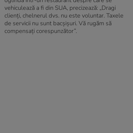
oglindă într-un restaurant despre care se
vehiculează a fi din SUA, precizează: „Dragi
clienți, chelnerul dvs. nu este voluntar. Taxele
de servicii nu sunt bacșișuri. Vă rugăm să
compensați corespunzător”.