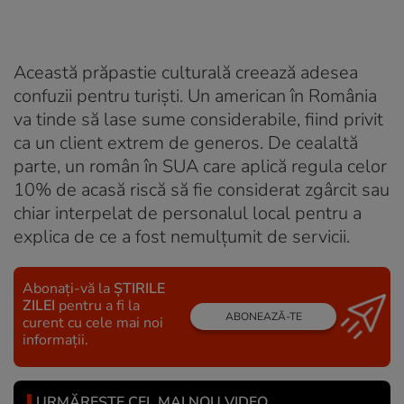
Această prăpastie culturală creează adesea
confuzii pentru turiști. Un american în România
va tinde să lase sume considerabile, fiind privit
ca un client extrem de generos. De cealaltă
parte, un român în SUA care aplică regula celor
10% de acasă riscă să fie considerat zgârcit sau
chiar interpelat de personalul local pentru a
explica de ce a fost nemulțumit de servicii.
Abonați-vă la
ȘTIRILE
ZILEI
pentru a fi la
ABONEAZĂ-TE
curent cu cele mai noi
informații.
URMĂREȘTE CEL MAI NOU VIDEO