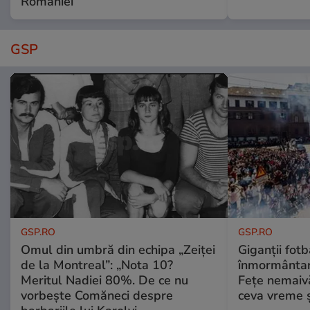
României
GSP
GSP.RO
GSP.RO
Omul din umbră din echipa „Zeiței
Giganții fotb
de la Montreal”: „Nota 10?
înmormântare
Meritul Nadiei 80%. De ce nu
Fețe nemaivă
vorbește Comăneci despre
ceva vreme ș