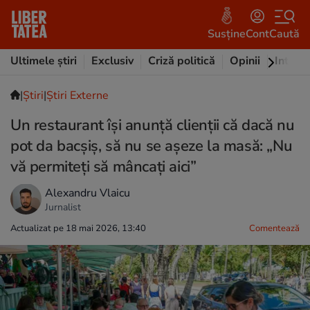
Susține
Cont
Caută
Ultimele știri
Exclusiv
Criză politică
Opinii
Intervi
|
Ştiri
|
Știri Externe
Un restaurant își anunță clienții că dacă nu
pot da bacșiș, să nu se așeze la masă: „Nu
vă permiteți să mâncați aici”
Alexandru Vlaicu
Jurnalist
Actualizat pe 18 mai 2026, 13:40
Comentează