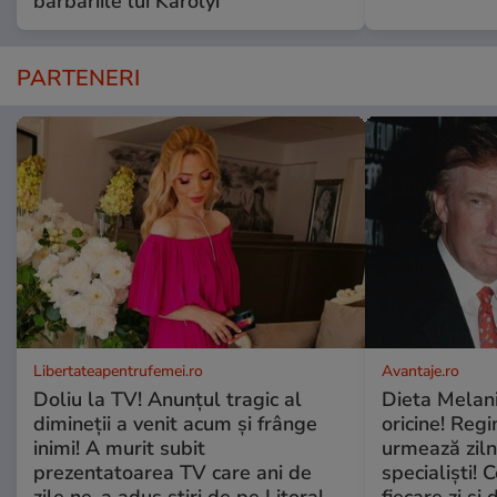
barbariile lui Karolyi
PARTENERI
Libertateapentrufemei.ro
Avantaje.ro
Doliu la TV! Anunțul tragic al
Dieta Melan
dimineții a venit acum și frânge
oricine! Regi
inimi! A murit subit
urmează zilni
prezentatoarea TV care ani de
specialiști! 