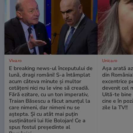
Viva.ro
Unica.ro
E breaking news-ul începutului de
Așa arată az
lună, dragi români! S-a întâmplat
din România!
acum câteva minute și multor
excentrice pe
cetățeni nici nu le vine să creadă.
devenit cel 
Fără ezitare, cu un ton imperativ,
Uită-te bine 
Traian Băsescu a făcut anunțul la
cine e în poz
care nimeni, dar nimeni nu se
zile la TV!!
aștepta. Și cu atât mai puțin
susținătorii lui Ilie Bolojan! Ce a
spus fostul președinte al