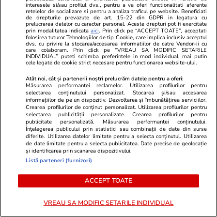
interesele si/sau profilul dvs., pentru a va oferi functionalitati aferente
retelelor de socializare si pentru a analiza traficul pe website. Beneficiati
de drepturile prevazute de art. 15-22 din GDPR in legatura cu
prelucrarea datelor cu caracter personal. Aceste drepturi pot fi exercitate
prin modalitatea indicata
aici
. Prin click pe “ACCEPT TOATE”, acceptati
folosirea tuturor Tehnologiilor de tip Cookie, care implica inclusiv acceptul
dvs. cu privire la stocarea/accesarea informatiilor de catre Vendor-ii cu
care colaboram. Prin click pe “VREAU SA MODIFIC SETARILE
INDIVIDUAL” puteti schimba preferintele in mod individual, mai putin
cele legate de cookie strict necesare pentru functionarea website-ului.
Atât noi, cât și partenerii noștri prelucrăm datele pentru a oferi:
Măsurarea performanței reclamelor. Utilizarea profilurilor pentru
selectarea conținutului personalizat. Stocarea și/sau accesarea
Wowbiz.ro
Redactia.ro
informațiilor de pe un dispozitiv. Dezvoltarea și îmbunătățirea serviciilor.
Crearea profilurilor de conținut personalizat. Utilizarea profilurilor pentru
Durere fără margini după
Doliu în lume
selectarea publicității personalizate. Crearea profilurilor pentru
moartea Raisei, fetița de 9 ani
la numai 37 d
publicitate personalizată. Măsurarea performanței conținutului.
Înțelegerea publicului prin statistici sau combinații de date din surse
ucisă în accidentul de la Cluj.
diferite. Utilizarea datelor limitate pentru a selecta conținutul. Utilizarea
Mesajul sfâșietor al mamei sale:
de date limitate pentru a selecta publicitatea. Date precise de geolocație
„Te iubim…”
și identificarea prin scanarea dispozitivului.
Listă parteneri (furnizori)
ACCEPT TOATE
POLITIC
VREAU SA MODIFIC SETARILE INDIVIDUAL
Politică
14:48