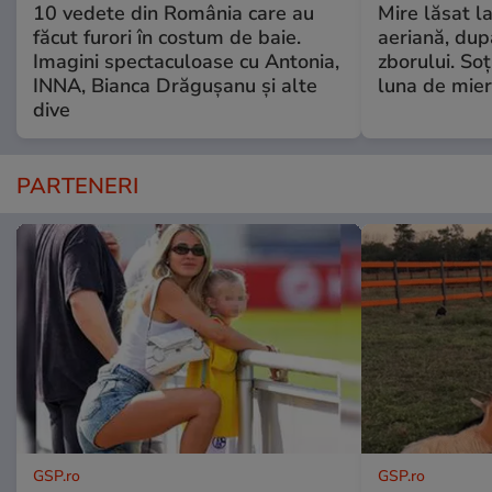
10 vedete din România care au
Mire lăsat l
făcut furori în costum de baie.
aeriană, du
Imagini spectaculoase cu Antonia,
zborului. Soţ
INNA, Bianca Drăgușanu și alte
luna de mie
dive
PARTENERI
GSP.ro
GSP.ro