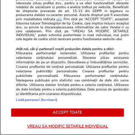
Tot citesc despre "tehnici" anti-stress. Nu zic ca
interesele si/sau profilul dvs., pentru a va oferi functionalitati aferente
retelelor de socializare si pentru a analiza traficul pe website. Beneficiati
unele nu ar putea functiona, dar io zic ca mai util ar
de drepturile prevazute de art. 15-22 din GDPR in legatura cu
fi sa intelegi stiintific cum functioneaza "stress-ul",
prelucrarea datelor cu caracter personal. Aceste drepturi pot fi exercitate
prin modalitatea indicata
aici
. Prin click pe “ACCEPT TOATE”, acceptati
apoi sa intelegi pozitia Omului ca parte a Naturii si
folosirea tuturor Tehnologiilor de tip Cookie, care implica inclusiv acceptul
dvs. cu privire la stocarea/accesarea informatiilor de catre Vendor-ii cu
a Universului, etc. Odata ce pricepi ca esti doar o
care colaboram. Prin click pe “VREAU SA MODIFIC SETARILE
trecatoare rotita intr-un Univers cvasi-infinit, poate
INDIVIDUAL” puteti schimba preferintele in mod individual, mai putin
cele legate de cookie strict necesare pentru functionarea website-ului.
te mai lasa si stress-urile ...
Atât noi, cât și partenerii noștri prelucrăm datele pentru a oferi:
Măsurarea performanței reclamelor. Utilizarea profilurilor pentru
0
0
0
selectarea conținutului personalizat. Stocarea și/sau accesarea
informațiilor de pe un dispozitiv. Dezvoltarea și îmbunătățirea serviciilor.
Crearea profilurilor de conținut personalizat. Utilizarea profilurilor pentru
EmiM
16.01.2024, 23:55
selectarea publicității personalizate. Crearea profilurilor pentru
Foarte util acest articol
publicitate personalizată. Măsurarea performanței conținutului.
Înțelegerea publicului prin statistici sau combinații de date din surse
diferite. Utilizarea datelor limitate pentru a selecta conținutul. Utilizarea
0
0
1
de date limitate pentru a selecta publicitatea. Date precise de geolocație
și identificarea prin scanarea dispozitivului.
Listă parteneri (furnizori)
bartusgeorgiana
17.01.2024, 00:21
Mi se pare un articol destul de util
ACCEPT TOATE
0
0
1
VREAU SA MODIFIC SETARILE INDIVIDUAL