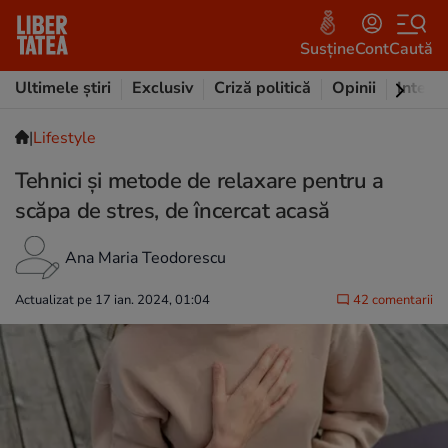
Susține
Cont
Caută
Ultimele știri
Exclusiv
Criză politică
Opinii
Intervi
|
Lifestyle
Tehnici și metode de relaxare pentru a
scăpa de stres, de încercat acasă
Ana Maria Teodorescu
Actualizat pe 17 ian. 2024, 01:04
42 comentarii