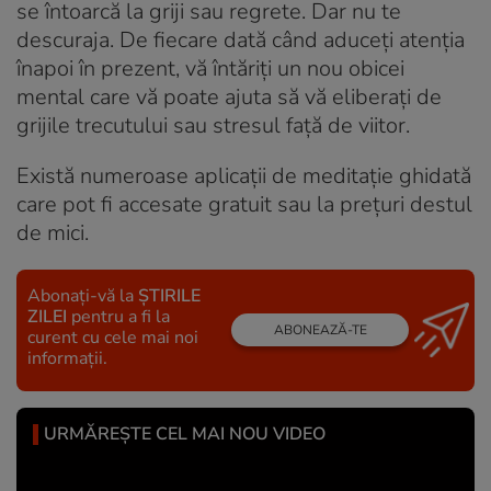
se întoarcă la griji sau regrete. Dar nu te
descuraja. De fiecare dată când aduceți atenția
înapoi în prezent, vă întăriți un nou obicei
mental care vă poate ajuta să vă eliberați de
grijile trecutului sau stresul față de viitor.
Există numeroase aplicații de meditație ghidată
care pot fi accesate gratuit sau la prețuri destul
de mici.
Abonați-vă la
ȘTIRILE
ZILEI
pentru a fi la
ABONEAZĂ-TE
curent cu cele mai noi
informații.
URMĂREȘTE CEL MAI NOU VIDEO