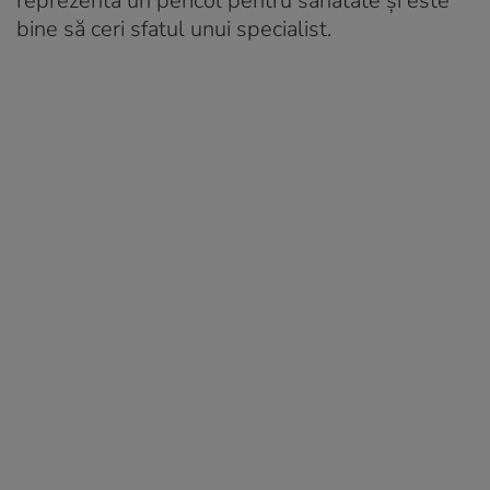
reprezenta un pericol pentru sănătate și este
bine să ceri sfatul unui specialist.