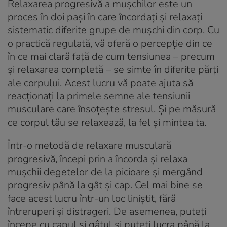
Relaxarea progresivă a mușchilor este un
proces în doi pași în care încordați și relaxați
sistematic diferite grupe de mușchi din corp. Cu
o practică regulată, vă oferă o percepție din ce
în ce mai clară față de cum tensiunea – precum
și relaxarea completă – se simte în diferite părți
ale corpului. Acest lucru vă poate ajuta să
reacționați la primele semne ale tensiunii
musculare care însoțește stresul. Și pe măsură
ce corpul tău se relaxează, la fel și mintea ta.
Într-o metodă de relaxare musculară
progresivă, începi prin a încorda și relaxa
mușchii degetelor de la picioare și mergând
progresiv până la gât și cap. Cel mai bine se
face acest lucru într-un loc liniștit, fără
întreruperi și distrageri. De asemenea, puteți
începe cu capul și gâtul și puteți lucra până la