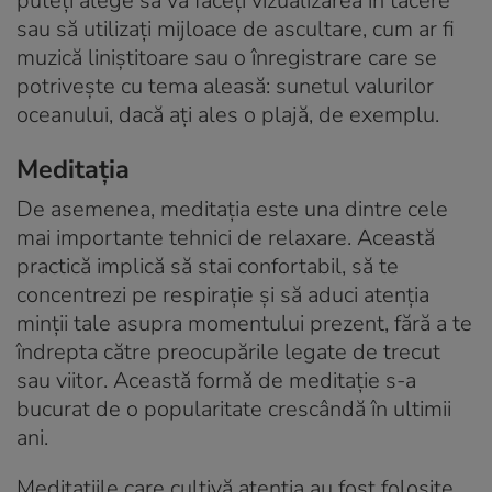
puteți alege să vă faceți vizualizarea în tăcere
sau să utilizați mijloace de ascultare, cum ar fi
muzică liniștitoare sau o înregistrare care se
potrivește cu tema aleasă: sunetul valurilor
oceanului, dacă ați ales o plajă, de exemplu.
Meditația
De asemenea, meditația este una dintre cele
mai importante tehnici de relaxare. Această
practică implică să stai confortabil, să te
concentrezi pe respirație și să aduci atenția
minții tale asupra momentului prezent, fără a te
îndrepta către preocupările legate de trecut
sau viitor. Această formă de meditație s-a
bucurat de o popularitate crescândă în ultimii
ani.
Meditațiile care cultivă atenția au fost folosite