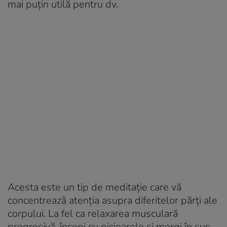
mai puțin utilă pentru dv.
Acesta este un tip de meditație care vă
concentrează atenția asupra diferitelor părți ale
corpului. La fel ca relaxarea musculară
progresivă, începi cu picioarele și mergi în sus.