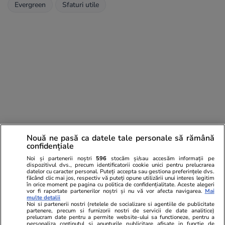
Evergreen
Sfaturi utile
Nouă ne pasă ca datele tale personale să rămână
confidențiale
Noi și partenerii noștri
596
stocăm și/sau accesăm informații pe
dispozitivul dvs., precum identificatorii cookie unici pentru prelucrarea
datelor cu caracter personal. Puteți accepta sau gestiona preferințele dvs.
făcând clic mai jos, respectiv vă puteți opune utilizării unui interes legitim
în orice moment pe pagina cu politica de confidențialitate. Aceste alegeri
Comentarii
(42)
vor fi raportate partenerilor noștri și nu vă vor afecta navigarea.
Mai
multe detalii
Noi si partenerii nostri (retelele de socializare si agentiile de publicitate
partenere, precum si furnizorii nostri de servicii de date analitice)
Realist2023
16.01.2024, 20:38
prelucram date pentru a permite website-ului sa functioneze, pentru a
personaliza continutul si anunturile publicitare afisate in functie de