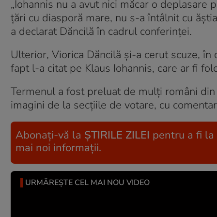
„Iohannis nu a avut nici măcar o deplasare p
țări cu diasporă mare, nu s-a întâlnit cu ăști
a declarat Dăncilă în cadrul conferinței.
Ulterior, Viorica Dăncilă și-a cerut scuze, î
fapt l-a citat pe Klaus Iohannis, care ar fi fo
Termenul a fost preluat de mulți români din 
imagini de la secțiile de votare, cu comentari
Abonați-vă la
ȘTIRILE ZILEI
pentru a fi la
mai noi informații.
URMĂREȘTE CEL MAI NOU VIDEO