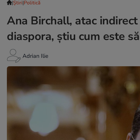
|
Ştiri
|
Politică
Ana Birchall, atac indirect
diaspora, știu cum este să 
Adrian Ilie