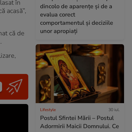
lasat în
dincolo de aparențe și de a
că acasă”,
evalua corect
comportamentul și deciziile
unor apropiați
mat că de
.
izare,
Lifestyle
30 iul.
Postul Sfintei Mării – Postul
Adormirii Maicii Domnului. Ce