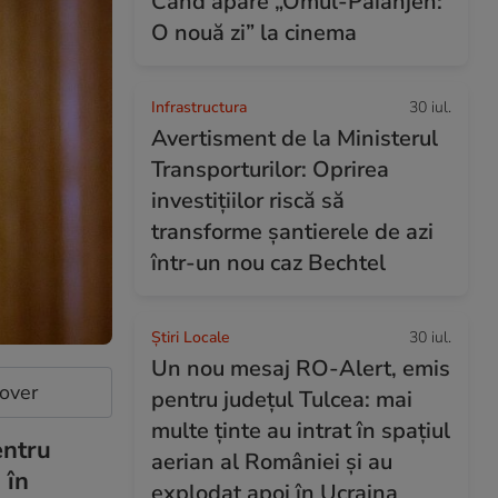
Când apare „Omul-Păianjen:
O nouă zi” la cinema
Infrastructura
30 iul.
Avertisment de la Ministerul
Transporturilor: Oprirea
investițiilor riscă să
transforme șantierele de azi
într-un nou caz Bechtel
Știri Locale
30 iul.
Un nou mesaj RO-Alert, emis
cover
pentru județul Tulcea: mai
multe ținte au intrat în spațiul
entru
aerian al României și au
 în
explodat apoi în Ucraina