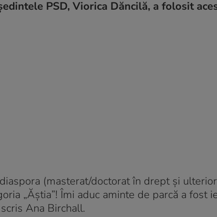
eședintele PSD, Viorica Dăncilă, a folosit ace
diaspora (masterat/doctorat în drept și ulterior
goria „Ăștia”! Îmi aduc aminte de parcă a fost i
scris Ana Birchall.