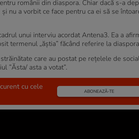
entru românii din diaspora. Chiar dacă s-a dep
a și nu a vorbit ce face pentru ca ei să se întoar
n cadrul unui interviu acordat Antena3. Ea a afir
losit termenul „ăștia” făcând referire la diaspora
străinătate care au postat pe rețelele de social
ul ”Ăsta/ asta a votat”.
 curent cu cele
ABONEAZĂ-TE