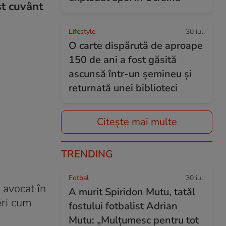
st cuvânt
Lifestyle
30 iul.
O carte dispărută de aproape
150 de ani a fost găsită
ascunsă într-un șemineu și
returnată unei biblioteci
Citește mai multe
TRENDING
Fotbal
30 iul.
 avocat în
A murit Spiridon Mutu, tatăl
eri cum
fostului fotbalist Adrian
Mutu: „Mulțumesc pentru tot