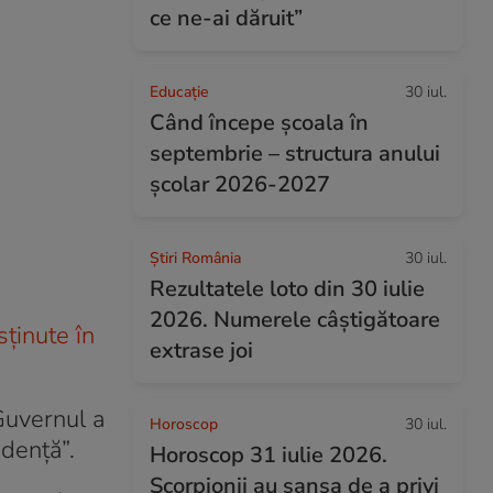
ce ne-ai dăruit”
Educație
30 iul.
Când începe şcoala în
septembrie – structura anului
şcolar 2026-2027
Știri România
30 iul.
Rezultatele loto din 30 iulie
2026. Numerele câștigătoare
sținute în
extrase joi
Guvernul a
Horoscop
30 iul.
ndență”.
Horoscop 31 iulie 2026.
Scorpionii au șansa de a privi