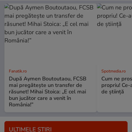
Fanatik.ro
Spotmedia.ro
După Aymen Boutoutaou, FCSB
Cum ne prost
mai pregătește un transfer de
propriu! Ce-
răsunet! Mihai Stoica: „E cel mai
de știință
bun jucător care a venit în
România!”
ULTIMELE ȘTIRI