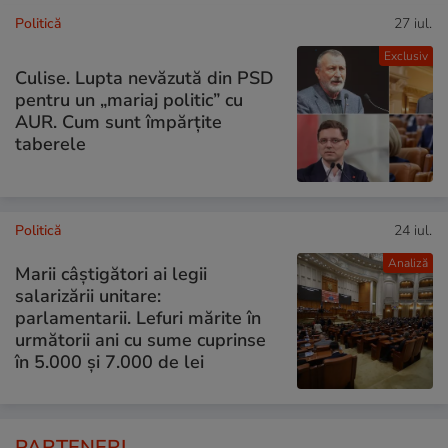
Politică
27 iul.
Exclusiv
Culise. Lupta nevăzută din PSD
pentru un „mariaj politic” cu
AUR. Cum sunt împărțite
taberele
Politică
24 iul.
Analiză
Marii câștigători ai legii
salarizării unitare:
parlamentarii. Lefuri mărite în
următorii ani cu sume cuprinse
în 5.000 și 7.000 de lei
PARTENERI