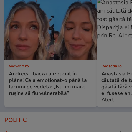
Wowbiz.ro
Redactia.ro
Andreea Ibacka a izbucnit în
Anastasia Pi
plâns! Ce a emoționat-o până la
căutată de t
lacrimi pe vedetă: „Nu-mi mai e
găsită fără v
rușine să fiu vulnerabilă”
ei fusese anu
Alert
POLITIC