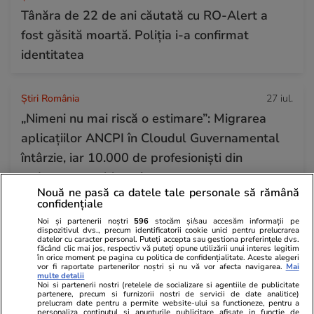
Tânăra de 22 de ani căutată cu RO-Alert a
fost găsită moartă. Poliția i-a confirmat
identitatea
Știri România
27 iul.
„Nimeni nu mai riscă o estimare”: Migrarea
aplicațiilor ANCPI în Cloudul Guvernamental
întârzie, iar 10.000 de profesioniști din
cadastru sunt blocați
Nouă ne pasă ca datele tale personale să rămână
confidențiale
Horoscop
27 iul.
Noi și partenerii noștri
596
stocăm și/sau accesăm informații pe
dispozitivul dvs., precum identificatorii cookie unici pentru prelucrarea
Horoscop 28 iulie 2026. Leii se bucură de o
datelor cu caracter personal. Puteți accepta sau gestiona preferințele dvs.
făcând clic mai jos, respectiv vă puteți opune utilizării unui interes legitim
în orice moment pe pagina cu politica de confidențialitate. Aceste alegeri
energie debordantă, dar simt acut nevoia de a
vor fi raportate partenerilor noștri și nu vă vor afecta navigarea.
Mai
multe detalii
o direcționa către un scop clar, ca să nu o
Noi si partenerii nostri (retelele de socializare si agentiile de publicitate
partenere, precum si furnizorii nostri de servicii de date analitice)
risipească
prelucram date pentru a permite website-ului sa functioneze, pentru a
personaliza continutul si anunturile publicitare afisate in functie de