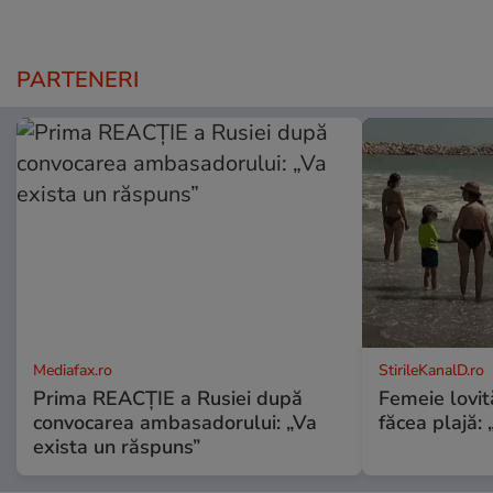
PARTENERI
Mediafax.ro
StirileKanalD.ro
Prima REACȚIE a Rusiei după
Femeie lovit
convocarea ambasadorului: „Va
făcea plajă: „
exista un răspuns”