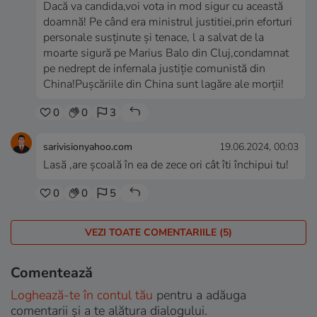
Dacă va candida,voi vota in mod sigur cu această
doamnă! Pe când era ministrul justitiei,prin eforturi
personale susținute și tenace, l a salvat de la
moarte sigură pe Marius Balo din Cluj,condamnat
pe nedrept de infernala justiție comunistă din
China!Pușcăriile din China sunt lagăre ale morții!
0
0
3
sarivisionyahoo.com
19.06.2024, 00:03
Lasă ,are școală în ea de zece ori cât îti închipui tu!
0
0
5
VEZI TOATE COMENTARIILE (5)
Comentează
Loghează-te în contul tău
pentru a adăuga
comentarii și a te alătura dialogului.