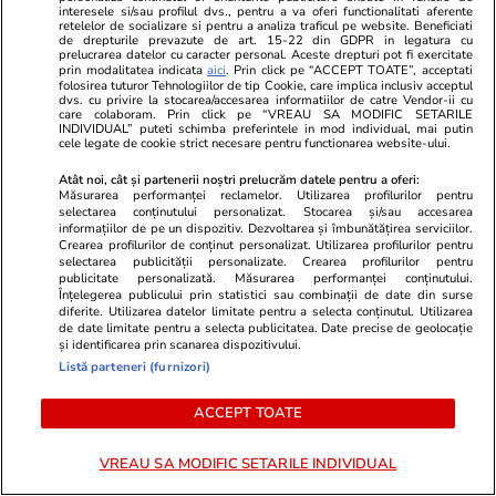
interesele si/sau profilul dvs., pentru a va oferi functionalitati aferente
retelelor de socializare si pentru a analiza traficul pe website. Beneficiati
de drepturile prevazute de art. 15-22 din GDPR in legatura cu
prelucrarea datelor cu caracter personal. Aceste drepturi pot fi exercitate
prin modalitatea indicata
aici
. Prin click pe “ACCEPT TOATE”, acceptati
folosirea tuturor Tehnologiilor de tip Cookie, care implica inclusiv acceptul
dvs. cu privire la stocarea/accesarea informatiilor de catre Vendor-ii cu
care colaboram. Prin click pe “VREAU SA MODIFIC SETARILE
INDIVIDUAL” puteti schimba preferintele in mod individual, mai putin
cele legate de cookie strict necesare pentru functionarea website-ului.
Atât noi, cât și partenerii noștri prelucrăm datele pentru a oferi:
Măsurarea performanței reclamelor. Utilizarea profilurilor pentru
selectarea conținutului personalizat. Stocarea și/sau accesarea
informațiilor de pe un dispozitiv. Dezvoltarea și îmbunătățirea serviciilor.
Crearea profilurilor de conținut personalizat. Utilizarea profilurilor pentru
selectarea publicității personalizate. Crearea profilurilor pentru
publicitate personalizată. Măsurarea performanței conținutului.
Lifestyle
27 iul.
Lifestyle
Înțelegerea publicului prin statistici sau combinații de date din surse
diferite. Utilizarea datelor limitate pentru a selecta conținutul. Utilizarea
Ce sunt norii pyrocumulonimbus
Povestea inc
de date limitate pentru a selecta publicitatea. Date precise de geolocație
și identificarea prin scanarea dispozitivului.
care alimentează dezastrele din
marinar care 
Listă parteneri (furnizori)
Europa: „Întrebarea este dacă
derivă în Pac
ACCEPT TOATE
vine unul marți sau miercuri”
săptămână”.
supraviețuia
VREAU SA MODIFIC SETARILE INDIVIDUAL