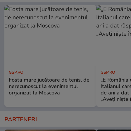
GSP.RO
GSP.RO
Fosta mare jucătoare de tenis, de
„E România o
nerecunoscut la evenimentul
Italianul car
organizat la Moscova
de ani a dat 
„Aveți niște î
PARTENERI