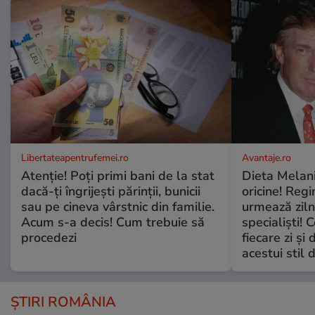
Libertateapentrufemei.ro
Avantaje.ro
Atenție! Poți primi bani de la stat
Dieta Melan
dacă-ți îngrijești părinții, bunicii
oricine! Regi
sau pe cineva vârstnic din familie.
urmează zilni
Acum s-a decis! Cum trebuie să
specialiști! 
procedezi
fiecare zi și 
acestui stil 
ȘTIRI ROMÂNIA