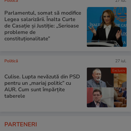
Politică
27 iul.
Parlamentul, somat să modifice
Legea salarizării. Înalta Curte
de Casație și Justiție: „Serioase
probleme de
constituționalitate”
Politică
27 iul.
Exclusiv
Culise. Lupta nevăzută din PSD
pentru un „mariaj politic” cu
AUR. Cum sunt împărțite
taberele
PARTENERI