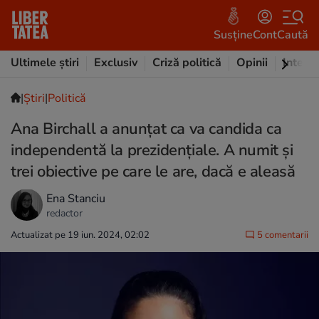
Susține
Cont
Caută
Ultimele știri
Exclusiv
Criză politică
Opinii
Intervi
|
Ştiri
|
Politică
Ana Birchall a anunțat ca va candida ca
independentă la prezidențiale. A numit și
trei obiective pe care le are, dacă e aleasă
Ena Stanciu
redactor
Actualizat pe 19 iun. 2024, 02:02
5 comentarii