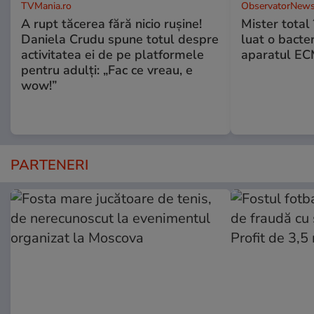
TVMania.ro
ObservatorNews
A rupt tăcerea fără nicio rușine!
Mister total î
Daniela Crudu spune totul despre
luat o bacter
activitatea ei de pe platformele
aparatul ECM
pentru adulți: „Fac ce vreau, e
wow!”
PARTENERI