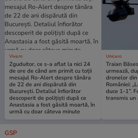
Viva.ro
Unica.ro
Zguduitor, ce s-a aflat la nici 24
Traian Băses
de ore de când am primit cu toții
urmează, du
mesajul Ro-Alert despre tânăra
dronelor din 
de 22 de ani dispărută din
României: „L
București. Detaliul înfiorător
duce 1-1”. F
descoperit de polițiști după ce
transmis un 
Anastasia a fost găsită moartă, în
urmă cu doar câteva minute
GSP