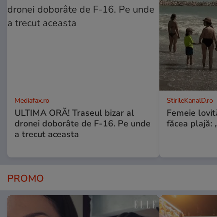
Mediafax.ro
StirileKanalD.ro
ULTIMA ORĂ! Traseul bizar al
Femeie lovit
dronei doborâte de F-16. Pe unde
făcea plajă: „
a trecut aceasta
PROMO