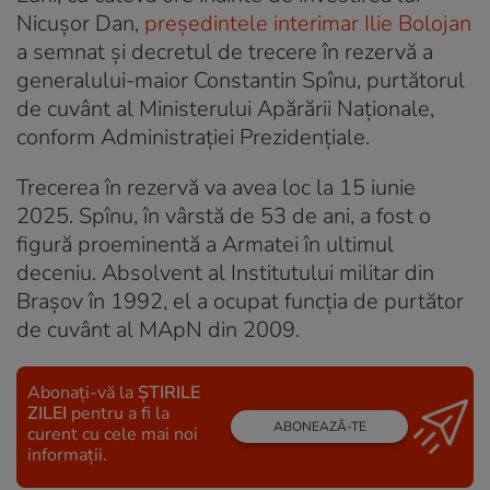
Nicușor Dan,
președintele interimar Ilie Bolojan
a semnat și decretul de trecere în rezervă a
generalului-maior Constantin Spînu, purtătorul
de cuvânt al Ministerului Apărării Naționale,
conform Administrației Prezidențiale.
Trecerea în rezervă va avea loc la 15 iunie
2025. Spînu, în vârstă de 53 de ani, a fost o
figură proeminentă a Armatei în ultimul
deceniu. Absolvent al Institutului militar din
Brașov în 1992, el a ocupat funcția de purtător
de cuvânt al MApN din 2009.
Abonați-vă la
ȘTIRILE
ZILEI
pentru a fi la
ABONEAZĂ-TE
curent cu cele mai noi
informații.