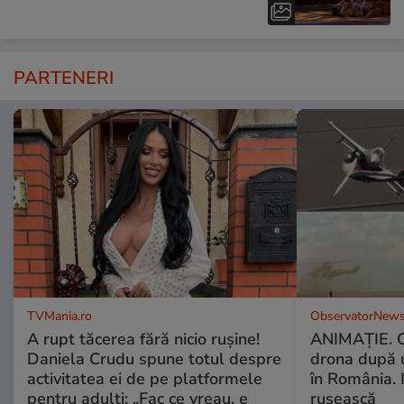
PARTENERI
TVMania.ro
ObservatorNews
A rupt tăcerea fără nicio rușine!
ANIMAŢIE. C
Daniela Crudu spune totul despre
drona după 
activitatea ei de pe platformele
în România. In
pentru adulți: „Fac ce vreau, e
rusească