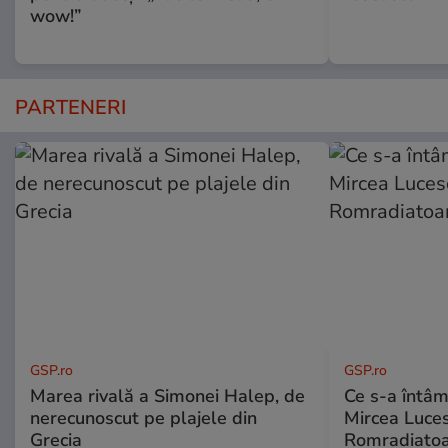
wow!”
PARTENERI
GSP.ro
GSP.ro
Marea rivală a Simonei Halep, de
Ce s-a întâmp
nerecunoscut pe plajele din
Mircea Luces
Grecia
Romradiatoa