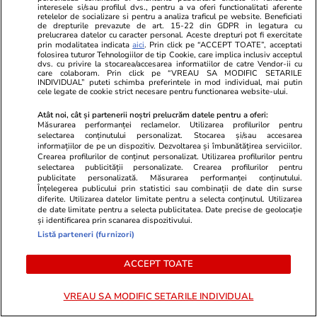
interesele si/sau profilul dvs., pentru a va oferi functionalitati aferente
retelelor de socializare si pentru a analiza traficul pe website. Beneficiati
de drepturile prevazute de art. 15-22 din GDPR in legatura cu
prelucrarea datelor cu caracter personal. Aceste drepturi pot fi exercitate
Știri România
13:23
prin modalitatea indicata
aici
. Prin click pe “ACCEPT TOATE”, acceptati
folosirea tuturor Tehnologiilor de tip Cookie, care implica inclusiv acceptul
Procurorii DNA ar fi găsit 500.000 de euro
dvs. cu privire la stocarea/accesarea informatiilor de catre Vendor-ii cu
care colaboram. Prin click pe “VREAU SA MODIFIC SETARILE
cash acasă la directorul general al Uzinei
INDIVIDUAL” puteti schimba preferintele in mod individual, mai putin
cele legate de cookie strict necesare pentru functionarea website-ului.
Mecanice Plopeni, precum și două ceasuri
Atât noi, cât și partenerii noștri prelucrăm datele pentru a oferi:
Patek Philippe și Rolex
Măsurarea performanței reclamelor. Utilizarea profilurilor pentru
selectarea conținutului personalizat. Stocarea și/sau accesarea
informațiilor de pe un dispozitiv. Dezvoltarea și îmbunătățirea serviciilor.
Crearea profilurilor de conținut personalizat. Utilizarea profilurilor pentru
Politică
12:58
selectarea publicității personalizate. Crearea profilurilor pentru
publicitate personalizată. Măsurarea performanței conținutului.
SURSE Război politic total. PNL pregătește
Înțelegerea publicului prin statistici sau combinații de date din surse
diferite. Utilizarea datelor limitate pentru a selecta conținutul. Utilizarea
trimiterea acasă a garniturilor doi și trei din
de date limitate pentru a selecta publicitatea. Date precise de geolocație
și identificarea prin scanarea dispozitivului.
instituțiile statului și deconcentratele ocupate
Listă parteneri (furnizori)
de oamenii PSD
ACCEPT TOATE
VREAU SA MODIFIC SETARILE INDIVIDUAL