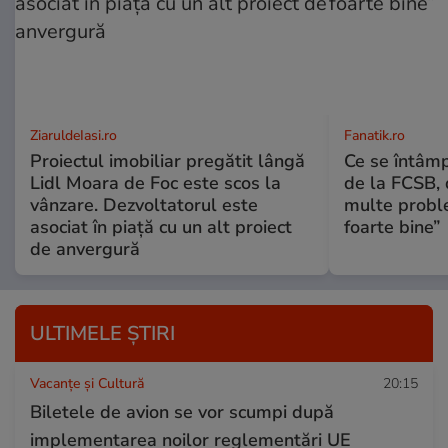
ZiaruldeIasi.ro
Fanatik.ro
Proiectul imobiliar pregătit lângă
Ce se întâmp
Lidl Moara de Foc este scos la
de la FCSB, 
vânzare. Dezvoltatorul este
multe probl
asociat în piață cu un alt proiect
foarte bine”
de anvergură
ULTIMELE ȘTIRI
Vacanțe și Cultură
20:15
Biletele de avion se vor scumpi după
implementarea noilor reglementări UE