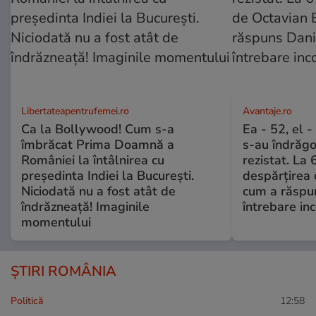
Libertateapentrufemei.ro
Avantaje.ro
Ca la Bollywood! Cum s-a
Ea - 52, el 
îmbrăcat Prima Doamnă a
s-au îndrăgos
României la întâlnirea cu
rezistat. La 
președinta Indiei la București.
despărțirea 
Niciodată nu a fost atât de
cum a răspu
îndrăzneață! Imaginile
întrebare i
momentului
ȘTIRI ROMÂNIA
Politică
12:58