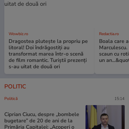
Wowbiz.ro
Redactia.ro
Dragostea plutește la propriu pe
Boala care 
litoral! Doi îndrăgostiți au
Marculescu. 
transformat marea într-o scenă
scaun cu rot
de film romantic. Turiștii prezenți
un an...&quo
s-au uitat de două ori
POLITIC
Politică
15:14
Ciprian Ciucu, despre „bombele
bugetare” de 20 de ani de la
Primăria Capitalei: „Acoperi o