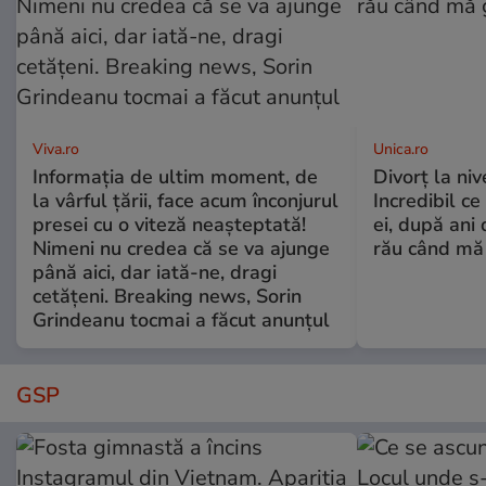
Viva.ro
Unica.ro
Informația de ultim moment, de
Divorț la nive
la vârful țării, face acum înconjurul
Incredibil ce
presei cu o viteză neașteptată!
ei, după ani 
Nimeni nu credea că se va ajunge
rău când mă
până aici, dar iată-ne, dragi
cetățeni. Breaking news, Sorin
Grindeanu tocmai a făcut anunțul
GSP