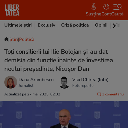
Susține
Cont
Caută
Ultimele știri
Exclusiv
Criză politică
Opinii
Video
|
Ştiri
|
Politică
Toți consilierii lui Ilie Bolojan și-au dat
demisia din funcție înainte de învestirea
noului președinte, Nicușor Dan
Dana Arambescu
Vlad Chirea (foto)
Jurnalist
Fotoreporter
Actualizat pe 27 mai 2025, 02:02
1 comentariu