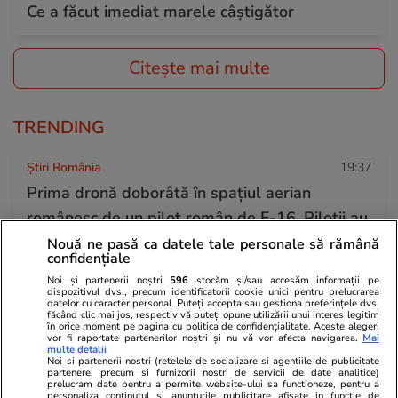
Ce a făcut imediat marele câștigător
Citește mai multe
TRENDING
Știri România
19:37
Prima dronă doborâtă în spațiul aerian
românesc de un pilot român de F-16. Piloții au
raportat că era o dronă Geran-2, cu ce tip de
Nouă ne pasă ca datele tale personale să rămână
confidențiale
muniție a fost doborâtă
Noi și partenerii noștri
596
stocăm și/sau accesăm informații pe
dispozitivul dvs., precum identificatorii cookie unici pentru prelucrarea
datelor cu caracter personal. Puteți accepta sau gestiona preferințele dvs.
făcând clic mai jos, respectiv vă puteți opune utilizării unui interes legitim
Horoscop
12:00
în orice moment pe pagina cu politica de confidențialitate. Aceste alegeri
vor fi raportate partenerilor noștri și nu vă vor afecta navigarea.
Mai
Horoscop Urania | Previziuni astrologice pentru
multe detalii
Noi si partenerii nostri (retelele de socializare si agentiile de publicitate
perioada 25 – 31 iulie 2026. Luna Plină în
partenere, precum si furnizorii nostri de servicii de date analitice)
prelucram date pentru a permite website-ului sa functioneze, pentru a
Vărsător
personaliza continutul si anunturile publicitare afisate in functie de