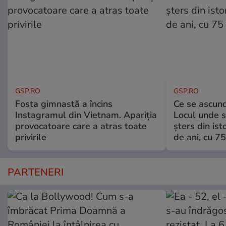
GSP.RO
GSP.RO
Fosta gimnastă a încins
Ce se ascund
Instagramul din Vietnam. Apariția
Locul unde s-
provocatoare care a atras toate
șters din ist
privirile
de ani, cu 7
PARTENERI