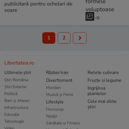
publicitară pentru ochelari de
soare
1
2
Libertatea.ro
Ultimele știri
Război Iran
Retete culinare
Știri România
Divertisment
Fructe si legume
Știri Externe
Monden
Ingrijirea
plantelor
Politică
Muzică și Filme
Bani și Afaceri
Cele mai citite
Lifestyle
știri
Infrastructura
Horoscop
Educație
Relații
Tehnologie
Sănătate și Fitness
Video