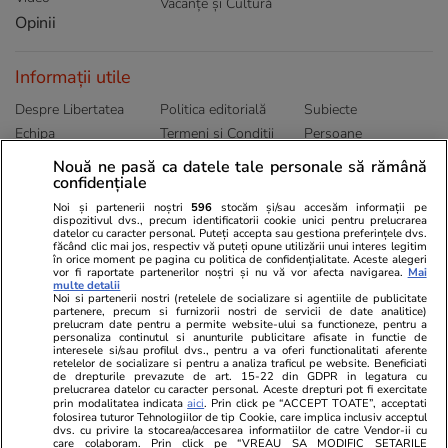
Vacanțe și Cultură
Opinii
Informații utile
Despre Libertatea
Politica editorială
Subiecte
Echipa
Termeni și Conditii
Persoane
Publicitate
Abonamente
Sitemap
Nouă ne pasă ca datele tale personale să rămână
Politica de
Autori
confidențiale
confidențialitate
Noi și partenerii noștri
596
stocăm și/sau accesăm informații pe
dispozitivul dvs., precum identificatorii cookie unici pentru prelucrarea
datelor cu caracter personal. Puteți accepta sau gestiona preferințele dvs.
Ringier România
făcând clic mai jos, respectiv vă puteți opune utilizării unui interes legitim
în orice moment pe pagina cu politica de confidențialitate. Aceste alegeri
vor fi raportate partenerilor noștri și nu vă vor afecta navigarea.
Mai
Libertatea pentru
ELLE
Locuri de muncă
multe detalii
femei
Noi si partenerii nostri (retelele de socializare si agentiile de publicitate
Gazeta Sporturilor
Imobiliare.ro
partenere, precum si furnizorii nostri de servicii de date analitice)
Unica.ro
prelucram date pentru a permite website-ului sa functioneze, pentru a
Stiri mondene
Jobradar24
personaliza continutul si anunturile publicitare afisate in functie de
Program TV
Calculator sarcina
Imoradar24
interesele si/sau profilul dvs., pentru a va oferi functionalitati aferente
retelelor de socializare si pentru a analiza traficul pe website. Beneficiati
Avantaje
Ajută Copiii
Colecții Libertatea
de drepturile prevazute de art. 15-22 din GDPR in legatura cu
prelucrarea datelor cu caracter personal. Aceste drepturi pot fi exercitate
prin modalitatea indicata
aici
. Prin click pe “ACCEPT TOATE”, acceptati
Pariază responsabil! Decizia ONJN nr. 821/25.09.2025.
folosirea tuturor Tehnologiilor de tip Cookie, care implica inclusiv acceptul
Jocurile de noroc sunt interzise minorilor.
dvs. cu privire la stocarea/accesarea informatiilor de catre Vendor-ii cu
care colaboram. Prin click pe “VREAU SA MODIFIC SETARILE