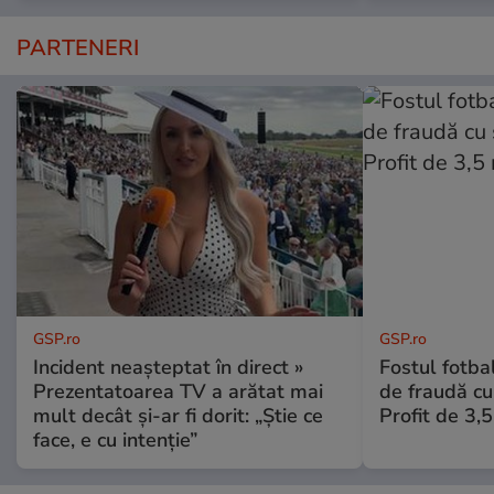
PARTENERI
GSP.ro
GSP.ro
Incident neașteptat în direct »
Fostul fotba
Prezentatoarea TV a arătat mai
de fraudă cu 
mult decât și-ar fi dorit: „Știe ce
Profit de 3,
face, e cu intenție”