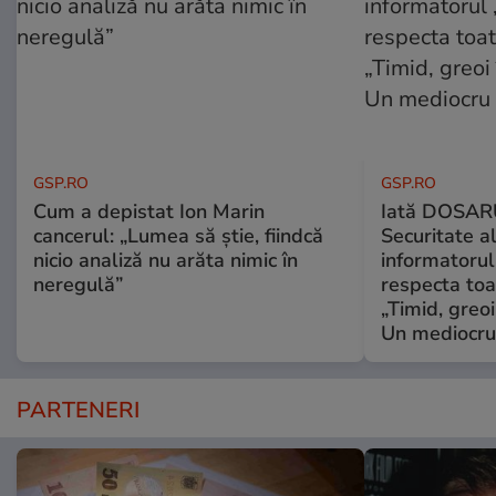
GSP.RO
GSP.RO
Cum a depistat Ion Marin
Iată DOSAR
cancerul: „Lumea să știe, fiindcă
Securitate al
nicio analiză nu arăta nimic în
informatorul
neregulă”
respecta toat
„Timid, greoi
Un mediocru
PARTENERI