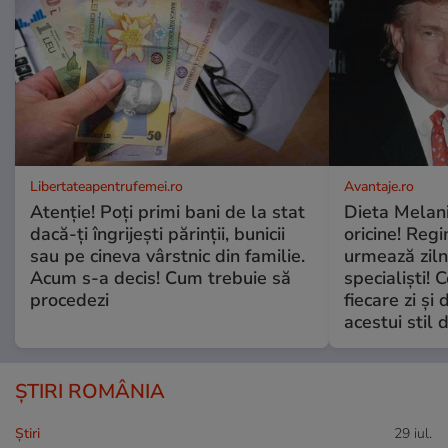
Libertateapentrufemei.ro
Avantaje.ro
Atenție! Poți primi bani de la stat
Dieta Melan
dacă-ți îngrijești părinții, bunicii
oricine! Regi
sau pe cineva vârstnic din familie.
urmează zilni
Acum s-a decis! Cum trebuie să
specialiști! 
procedezi
fiecare zi și 
acestui stil 
ȘTIRI ROMÂNIA
Ştiri
29 iul.