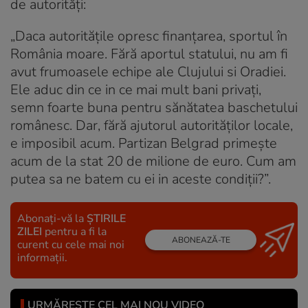
de autorități:
„Daca autoritățile opresc finanțarea, sportul în
România moare. Fără aportul statului, nu am fi
avut frumoasele echipe ale Clujului si Oradiei.
Ele aduc din ce in ce mai mult bani privați,
semn foarte buna pentru sănătatea baschetului
românesc. Dar, fără ajutorul autorităților locale,
e imposibil acum. Partizan Belgrad primește
acum de la stat 20 de milione de euro. Cum am
putea sa ne batem cu ei in aceste condiții?”.
Abonați-vă la
ȘTIRILE
ZILEI
pentru a fi la
ABONEAZĂ-TE
curent cu cele mai noi
informații.
URMĂREȘTE CEL MAI NOU VIDEO