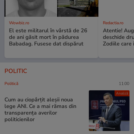
Wowbiz.ro
Redactia.ro
El este militarul în vârstă de 26
Atentie! Augu
de ani găsit mort în pădurea
deschide dr
Babadag. Fusese dat dispărut
Zodiile care 
POLITIC
Politică
11:00
Analiză
Cum au ciopârțit aleșii noua
lege ANI. Ce a mai rămas din
transparența averilor
politicienilor