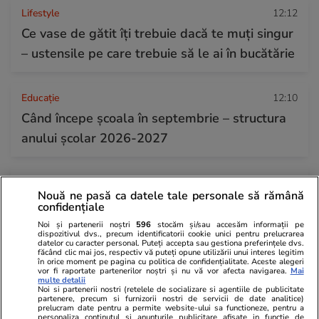
Lifestyle
12:12
Ce vase de gătit îți trebuie dacă te muți singur
– ustensile pe care trebuie să le ai în bucătărie
Educație
12:10
Când începe şcoala în septembrie – structura
anului şcolar 2026-2027
Stiri Mondene
12:09
Nouă ne pasă ca datele tale personale să rămână
De ce a prezentat Cristina Dorobanțu jurnalul
confidențiale
de știri cu genunchii și coatele umflate. Ce s-a
Noi și partenerii noștri
596
stocăm și/sau accesăm informații pe
dispozitivul dvs., precum identificatorii cookie unici pentru prelucrarea
întâmplat înainte să intre în direct la Kanal D
datelor cu caracter personal. Puteți accepta sau gestiona preferințele dvs.
făcând clic mai jos, respectiv vă puteți opune utilizării unui interes legitim
în orice moment pe pagina cu politica de confidențialitate. Aceste alegeri
vor fi raportate partenerilor noștri și nu vă vor afecta navigarea.
Mai
multe detalii
Citește mai multe
Noi si partenerii nostri (retelele de socializare si agentiile de publicitate
partenere, precum si furnizorii nostri de servicii de date analitice)
prelucram date pentru a permite website-ului sa functioneze, pentru a
personaliza continutul si anunturile publicitare afisate in functie de