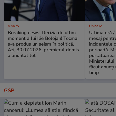
Viva.ro
Unica.ro
Breaking news! Decizia de ultim
Ultima oră /
moment a lui Ilie Bolojan! Tocmai
mesaj pentr
s-a produs un seism în politică.
incidentele 
Azi, 30.07.2026, premierul demis
perioadă. Ma
a anunțat tot
purtătoarea 
Ministerului
făcut anunțu
timp
GSP