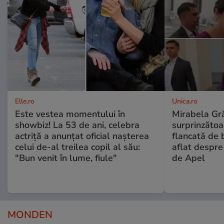
Elle.ro
Unica.ro
Este vestea momentului în
Mirabela Gră
showbiz! La 53 de ani, celebra
surprinzătoar
actriță a anunțat oficial nașterea
flancată de 
celui de-al treilea copil al său:
aflat despre
"Bun venit în lume, fiule"
de Apel
MONDEN