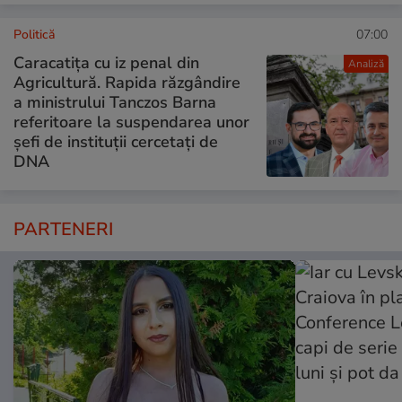
Politică
07:00
Caracatița cu iz penal din
Analiză
Agricultură. Rapida răzgândire
a ministrului Tanczos Barna
referitoare la suspendarea unor
șefi de instituții cercetați de
DNA
PARTENERI