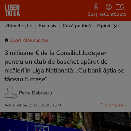
Susține
Cont
Caută
Ultimele știri
Exclusiv
Criză politică
Opinii
Intervi
|
Sport
|
Alte sporturi
3 milioane € de la Consiliul Județean
pentru un club de baschet apărut de
nicăieri în Liga Națională: „Cu banii ăștia se
făceau 5 creșe”
Petre Dobrescu
Actualizat pe 15 apr. 2025, 15:40
1 comentariu