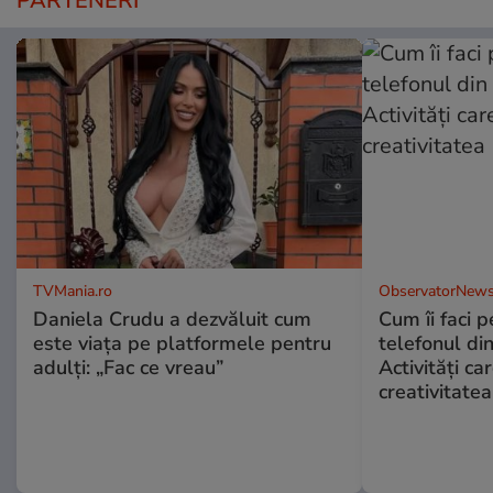
PARTENERI
TVMania.ro
ObservatorNews
Daniela Crudu a dezvăluit cum
Cum îi faci p
este viața pe platformele pentru
telefonul di
adulți: „Fac ce vreau”
Activități ca
creativitatea