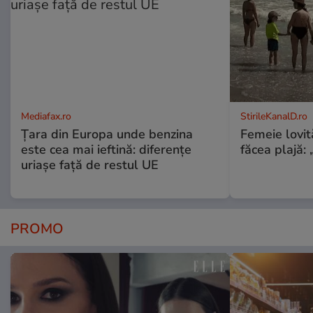
Mediafax.ro
StirileKanalD.ro
Țara din Europa unde benzina
Femeie lovit
este cea mai ieftină: diferențe
făcea plajă: „
uriașe față de restul UE
PROMO