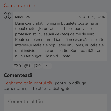
Comentarii
(1)
Mirciulica
15.04.2025, 16:04
Banii comunității, prinși în bugetele locale, nu ar
trebui cheltuiți/aruncați pe echipe sportive de
profesioniști, cu salarii de (zeci) de mii de euro.
Poate un referendum chiar ar fi necesar că sa se afle
interesele reale ale populației unui oraș, nu cele ale
unui individ sau ale unui partid. Sunt localități care
nu au tot bugetul la nivelul asta.
0
1
0
Comentează
Loghează-te în contul tău
pentru a adăuga
comentarii și a te alătura dialogului.