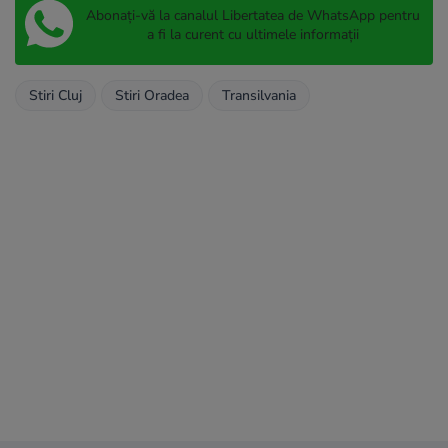
Abonați-vă la canalul Libertatea de WhatsApp pentru
a fi la curent cu ultimele informații
Stiri Cluj
Stiri Oradea
Transilvania