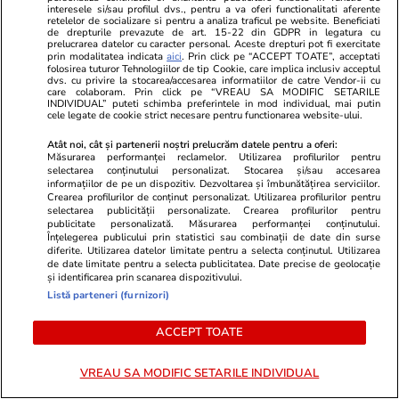
interesele si/sau profilul dvs., pentru a va oferi functionalitati aferente
TRENDING
retelelor de socializare si pentru a analiza traficul pe website. Beneficiati
de drepturile prevazute de art. 15-22 din GDPR in legatura cu
prelucrarea datelor cu caracter personal. Aceste drepturi pot fi exercitate
prin modalitatea indicata
aici
. Prin click pe “ACCEPT TOATE”, acceptati
Știri Externe
08:19
folosirea tuturor Tehnologiilor de tip Cookie, care implica inclusiv acceptul
dvs. cu privire la stocarea/accesarea informatiilor de catre Vendor-ii cu
Seceta extremă scoate la suprafață epave
care colaboram. Prin click pe “VREAU SA MODIFIC SETARILE
INDIVIDUAL” puteti schimba preferintele in mod individual, mai putin
ascunse de zeci de ani în Dunăre. Au reapărut
cele legate de cookie strict necesare pentru functionarea website-ului.
nave de război din 1944 și o barjă scufundată
Atât noi, cât și partenerii noștri prelucrăm datele pentru a oferi:
Măsurarea performanței reclamelor. Utilizarea profilurilor pentru
în 1937
selectarea conținutului personalizat. Stocarea și/sau accesarea
informațiilor de pe un dispozitiv. Dezvoltarea și îmbunătățirea serviciilor.
Crearea profilurilor de conținut personalizat. Utilizarea profilurilor pentru
selectarea publicității personalizate. Crearea profilurilor pentru
Știri România
07:06
publicitate personalizată. Măsurarea performanței conținutului.
Înțelegerea publicului prin statistici sau combinații de date din surse
Locotenent-comandorul Mihai Vîrdol, pilot
diferite. Utilizarea datelor limitate pentru a selecta conținutul. Utilizarea
militar al Bazei 90, a murit după un accident
de date limitate pentru a selecta publicitatea. Date precise de geolocație
și identificarea prin scanarea dispozitivului.
de motocicletă
Listă parteneri (furnizori)
ACCEPT TOATE
Politică
29 iul.
Ilie Bolojan, după oprirea ambelor reactoare
VREAU SA MODIFIC SETARILE INDIVIDUAL
de la Cernavodă: „Reduceți consumul de