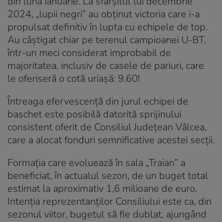
din luna ianuarie. La sfârșitul lui decembrie
2024, „lupii negri” au obținut victoria care i-a
propulsat definitiv în lupta cu echipele de top.
Au câștigat chiar pe terenul campioanei U-BT,
într-un meci considerat improbabil de
majoritatea, inclusiv de casele de pariuri, care
le oferiseră o cotă uriașă: 9.60!
Întreaga efervescență din jurul echipei de
baschet este posibilă datorită sprijinului
consistent oferit de Consiliul Județean Vâlcea,
care a alocat fonduri semnificative acestei secții.
Formația care evoluează în sala „Traian” a
beneficiat, în actualul sezon, de un buget total
estimat la aproximativ 1,6 milioane de euro.
Intenția reprezentanților Consiliului este ca, din
sezonul viitor, bugetul să fie dublat, ajungând