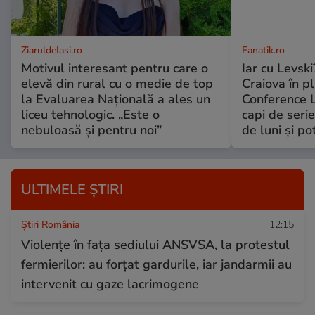
ZiaruldeIasi.ro
Fanatik.ro
Motivul interesant pentru care o
Iar cu Levski
elevă din rural cu o medie de top
Craiova în p
la Evaluarea Națională a ales un
Conference L
liceu tehnologic. „Este o
capi de serie
nebuloasă și pentru noi”
de luni şi po
ULTIMELE ȘTIRI
Știri România
12:15
Violențe în fața sediului ANSVSA, la protestul
fermierilor: au forțat gardurile, iar jandarmii au
intervenit cu gaze lacrimogene