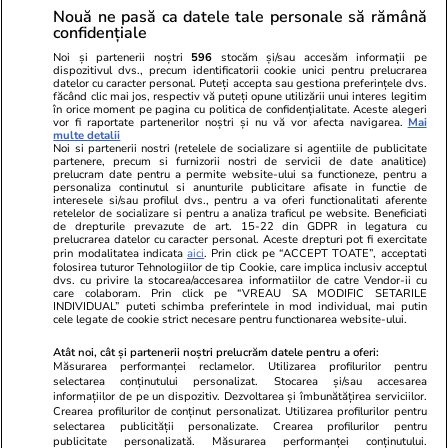
Publicitate
Abonamente
Sitemap
Nouă ne pasă ca datele tale personale să rămână
confidențiale
Politica de
Autori
confidențialitate
Noi și partenerii noștri
596
stocăm și/sau accesăm informații pe
dispozitivul dvs., precum identificatorii cookie unici pentru prelucrarea
datelor cu caracter personal. Puteți accepta sau gestiona preferințele dvs.
Ringier România
făcând clic mai jos, respectiv vă puteți opune utilizării unui interes legitim
în orice moment pe pagina cu politica de confidențialitate. Aceste alegeri
vor fi raportate partenerilor noștri și nu vă vor afecta navigarea.
Mai
Libertatea pentru
ELLE
Locuri de muncă
multe detalii
femei
Noi si partenerii nostri (retelele de socializare si agentiile de publicitate
Gazeta Sporturilor
Imobiliare.ro
partenere, precum si furnizorii nostri de servicii de date analitice)
Unica.ro
prelucram date pentru a permite website-ului sa functioneze, pentru a
Stiri mondene
Jobradar24
personaliza continutul si anunturile publicitare afisate in functie de
Program TV
interesele si/sau profilul dvs., pentru a va oferi functionalitati aferente
Calculator sarcina
Imoradar24
retelelor de socializare si pentru a analiza traficul pe website. Beneficiati
Avantaje
Ajută Copiii
Colecții Libertatea
de drepturile prevazute de art. 15-22 din GDPR in legatura cu
prelucrarea datelor cu caracter personal. Aceste drepturi pot fi exercitate
prin modalitatea indicata
aici
. Prin click pe “ACCEPT TOATE”, acceptati
Pariază responsabil! Decizia ONJN nr. 821/25.09.2025.
folosirea tuturor Tehnologiilor de tip Cookie, care implica inclusiv acceptul
dvs. cu privire la stocarea/accesarea informatiilor de catre Vendor-ii cu
Jocurile de noroc sunt interzise minorilor.
care colaboram. Prin click pe “VREAU SA MODIFIC SETARILE
INDIVIDUAL” puteti schimba preferintele in mod individual, mai putin
cele legate de cookie strict necesare pentru functionarea website-ului.
© 2026 Ringier Romania. Toate drepturile rezervate
Atât noi, cât și partenerii noștri prelucrăm datele pentru a oferi:
Măsurarea performanței reclamelor. Utilizarea profilurilor pentru
selectarea conținutului personalizat. Stocarea și/sau accesarea
informațiilor de pe un dispozitiv. Dezvoltarea și îmbunătățirea serviciilor.
Crearea profilurilor de conținut personalizat. Utilizarea profilurilor pentru
Actualizare preferințe cookies
selectarea publicității personalizate. Crearea profilurilor pentru
publicitate personalizată. Măsurarea performanței conținutului.