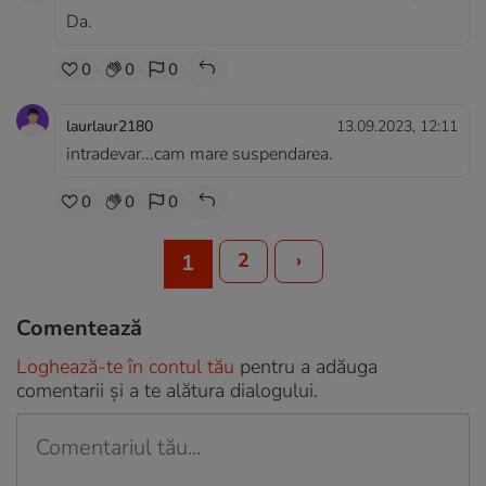
Da.
0
0
0
laurlaur2180
13.09.2023, 12:11
intradevar...cam mare suspendarea.
0
0
0
2
›
1
Comentează
Loghează-te în contul tău
pentru a adăuga
comentarii și a te alătura dialogului.