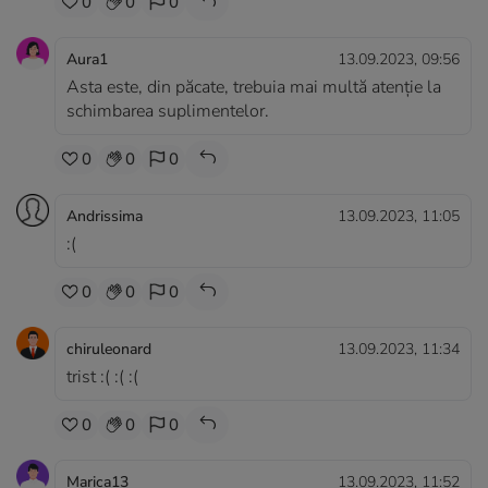
0
0
0
Aura1
13.09.2023, 09:56
Asta este, din păcate, trebuia mai multă atenție la
schimbarea suplimentelor.
0
0
0
Andrissima
13.09.2023, 11:05
:(
0
0
0
chiruleonard
13.09.2023, 11:34
trist :( :( :(
0
0
0
Marica13
13.09.2023, 11:52