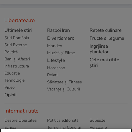
Libertatea.ro
Ultimele știri
Război Iran
Retete culinare
Știri România
Divertisment
Fructe si legume
Știri Externe
Monden
Ingrijirea
plantelor
Politică
Muzică și Filme
Bani și Afaceri
Cele mai citite
Lifestyle
știri
Infrastructura
Horoscop
Educație
Relații
Tehnologie
Sănătate și Fitness
Video
Vacanțe și Cultură
Opinii
Informații utile
Despre Libertatea
Politica editorială
Subiecte
Echipa
Termeni și Conditii
Persoane