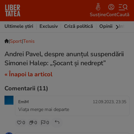
Susține
Cont
Caută
Ultimele știri
Exclusiv
Criză politică
Opinii
Intervi
|
Sport
|
Tenis
Andrei Pavel, despre anunțul suspendării
Simonei Halep: „Șocant și nedrept”
« Înapoi la articol
Comentarii
(11)
EmiM
12.09.2023, 23:35
Viața merge mai departe
0
0
0