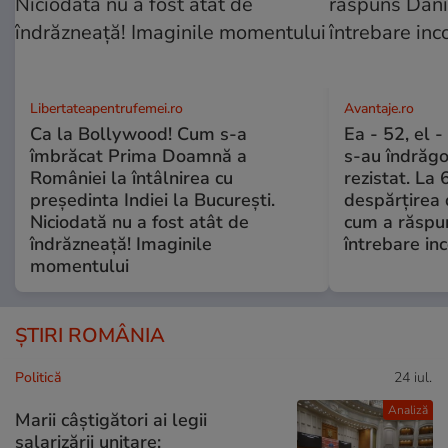
Libertateapentrufemei.ro
Avantaje.ro
Ca la Bollywood! Cum s-a
Ea - 52, el 
îmbrăcat Prima Doamnă a
s-au îndrăgos
României la întâlnirea cu
rezistat. La 
președinta Indiei la București.
despărțirea 
Niciodată nu a fost atât de
cum a răspu
îndrăzneață! Imaginile
întrebare i
momentului
ȘTIRI ROMÂNIA
Politică
24 iul.
Analiză
Marii câștigători ai legii
salarizării unitare: