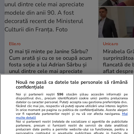
Elle.ro
Unica.ro
O mai ții minte pe Janine Sârbu?
Mirabela Gră
Cum arată și cu ce se ocupă acum
surprinzătoar
fosta soție a lui Adrian Sârbu și
flancată de 
unul dintre cele mai apreciate
aflat despre
modele din anii 90. A fost
de Apel
Nouă ne pasă ca datele tale personale să rămână
decorată recent de Ministerul
confidențiale
Culturii din Franța. Foto
Noi și partenerii noștri
596
stocăm și/sau accesăm informații pe
dispozitivul dvs., precum identificatorii cookie unici pentru prelucrarea
datelor cu caracter personal. Puteți accepta sau gestiona preferințele dvs.
făcând clic mai jos, respectiv vă puteți opune utilizării unui interes legitim
în orice moment pe pagina cu politica de confidențialitate. Aceste alegeri
vor fi raportate partenerilor noștri și nu vă vor afecta navigarea.
Mai
multe detalii
Noi si partenerii nostri (retelele de socializare si agentiile de publicitate
partenere, precum si furnizorii nostri de servicii de date analitice)
prelucram date pentru a permite website-ului sa functioneze, pentru a
personaliza continutul si anunturile publicitare afisate in functie de