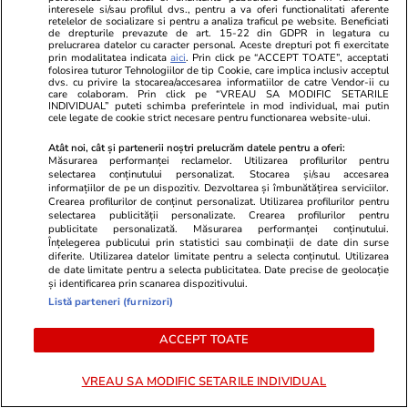
interesele si/sau profilul dvs., pentru a va oferi functionalitati aferente
retelelor de socializare si pentru a analiza traficul pe website. Beneficiati
MONDEN
de drepturile prevazute de art. 15-22 din GDPR in legatura cu
prelucrarea datelor cu caracter personal. Aceste drepturi pot fi exercitate
prin modalitatea indicata
aici
. Prin click pe “ACCEPT TOATE”, acceptati
Stiri Mondene
16:49
folosirea tuturor Tehnologiilor de tip Cookie, care implica inclusiv acceptul
dvs. cu privire la stocarea/accesarea informatiilor de catre Vendor-ii cu
care colaboram. Prin click pe “VREAU SA MODIFIC SETARILE
Maria Constantin, mesaj
INDIVIDUAL” puteti schimba preferintele in mod individual, mai putin
cele legate de cookie strict necesare pentru functionarea website-ului.
emoționant la 3 ani de la nunta
cu Robert Stoica: „Am înțeles că
Atât noi, cât și partenerii noștri prelucrăm datele pentru a oferi:
Măsurarea performanței reclamelor. Utilizarea profilurilor pentru
o căsnicie frumoasă nu
selectarea conținutului personalizat. Stocarea și/sau accesarea
înseamnă perfecțiune”
informațiilor de pe un dispozitiv. Dezvoltarea și îmbunătățirea serviciilor.
Crearea profilurilor de conținut personalizat. Utilizarea profilurilor pentru
selectarea publicității personalizate. Crearea profilurilor pentru
publicitate personalizată. Măsurarea performanței conținutului.
Înțelegerea publicului prin statistici sau combinații de date din surse
diferite. Utilizarea datelor limitate pentru a selecta conținutul. Utilizarea
Stiri Mondene
16:43
de date limitate pentru a selecta publicitatea. Date precise de geolocație
și identificarea prin scanarea dispozitivului.
Listă parteneri (furnizori)
Imagini cu Heidi Klum topless.
Apariția îndrăzneață care a
ACCEPT TOATE
devenit virală pe Instagram
VREAU SA MODIFIC SETARILE INDIVIDUAL