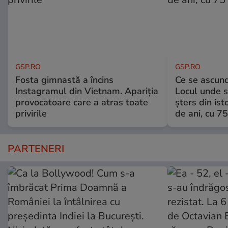
GSP.RO
GSP.RO
Fosta gimnastă a încins
Ce se ascund
Instagramul din Vietnam. Apariția
Locul unde s-
provocatoare care a atras toate
șters din ist
privirile
de ani, cu 7
PARTENERI