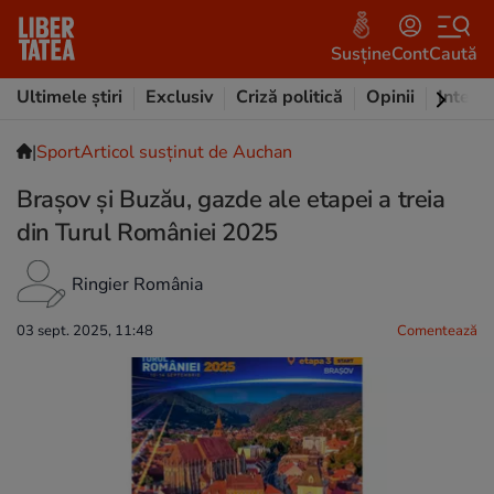
Susține
Cont
Caută
Ultimele știri
Exclusiv
Criză politică
Opinii
Intervi
|
Sport
Articol susținut de Auchan
Brașov și Buzău, gazde ale etapei a treia
din Turul României 2025
Ringier România
03 sept. 2025, 11:48
Comentează