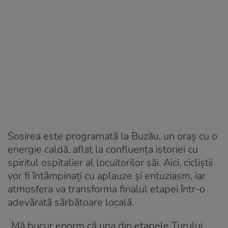
Sosirea este programată la Buzău, un oraș cu o
energie caldă, aflat la confluența istoriei cu
spiritul ospitalier al locuitorilor săi. Aici, cicliștii
vor fi întâmpinați cu aplauze și entuziasm, iar
atmosfera va transforma finalul etapei într-o
adevărată sărbătoare locală.
„Mă bucur enorm că una din etapele Turului