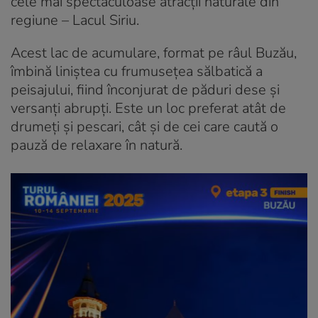
cele mai spectaculoase atracții naturale din
regiune – Lacul Siriu.
Acest lac de acumulare, format pe râul Buzău,
îmbină liniștea cu frumusețea sălbatică a
peisajului, fiind înconjurat de păduri dese și
versanți abrupți. Este un loc preferat atât de
drumeți și pescari, cât și de cei care caută o
pauză de relaxare în natură.