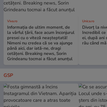
Viva.ro
Unica.ro
Informația de ultim moment, de
Divorț la nive
la vârful țării, face acum înconjurul
Incredibil ce
presei cu o viteză neașteptată!
ei, după ani 
Nimeni nu credea că se va ajunge
rău când mă
până aici, dar iată-ne, dragi
cetățeni. Breaking news, Sorin
Grindeanu tocmai a făcut anunțul
GSP