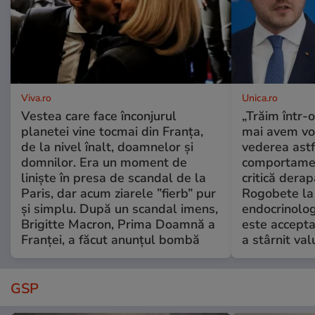
Viva.ro
Unica.ro
Vestea care face înconjurul
„Trăim într-
planetei vine tocmai din Franța,
mai avem vo
de la nivel înalt, doamnelor și
vederea astf
domnilor. Era un moment de
comportamen
liniște în presa de scandal de la
critică derap
Paris, dar acum ziarele ”fierb” pur
Rogobete la
și simplu. După un scandal imens,
endocrinolog
Brigitte Macron, Prima Doamnă a
este accepta
Franței, a făcut anunțul bombă
a stârnit valu
GSP