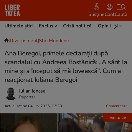
Susține
Cont
Caută
Ultimele știri
Exclusiv
Criză politică
Opinii
Intervi
|
Divertisment
|
Stiri Mondene
Ana Beregoi, primele declarații după
scandalul cu Andreea Bostănică: „A sărit la
mine și a început să mă lovească”. Cum a
reacționat Iuliana Beregoi
Iulian Ioncea
Reporter
Actualizat pe 04 iun. 2026, 12:28
Comentează
Exclusiv