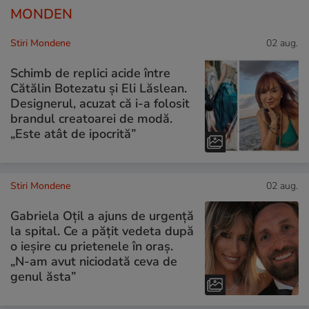
MONDEN
Stiri Mondene
02 aug.
Schimb de replici acide între
Cătălin Botezatu și Eli Lăslean.
Designerul, acuzat că i-a folosit
brandul creatoarei de modă.
„Este atât de ipocrită”
Stiri Mondene
02 aug.
Gabriela Oțil a ajuns de urgență
la spital. Ce a pățit vedeta după
o ieșire cu prietenele în oraș.
„N-am avut niciodată ceva de
genul ăsta”