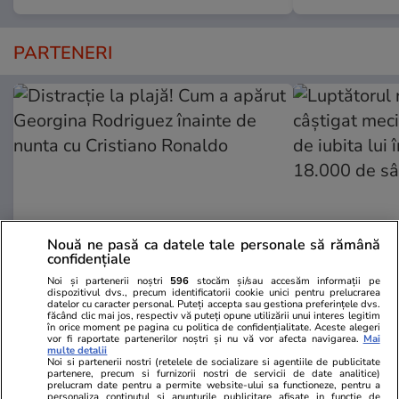
PARTENERI
Nouă ne pasă ca datele tale personale să rămână
confidențiale
Noi și partenerii noștri
596
stocăm și/sau accesăm informații pe
GSP.ro
GSP.ro
dispozitivul dvs., precum identificatorii cookie unici pentru prelucrarea
datelor cu caracter personal. Puteți accepta sau gestiona preferințele dvs.
Distracție la plajă! Cum a apărut
Luptătorul 
făcând clic mai jos, respectiv vă puteți opune utilizării unui interes legitim
Georgina Rodriguez înainte de
câștigat meci
în orice moment pe pagina cu politica de confidențialitate. Aceste alegeri
vor fi raportate partenerilor noștri și nu vă vor afecta navigarea.
Mai
nunta cu Cristiano Ronaldo
de iubita lui
multe detalii
Noi si partenerii nostri (retelele de socializare si agentiile de publicitate
18.000 de s
partenere, precum si furnizorii nostri de servicii de date analitice)
prelucram date pentru a permite website-ului sa functioneze, pentru a
personaliza continutul si anunturile publicitare afisate in functie de