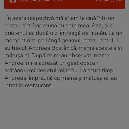
VEZI
GALERIA
FOTO
POZA
1 / 14
„În seara respectivă mă aflam la cină într-un
restaurant, împreună cu sora mea, Ana, și cu
prietenul ei, după o zi întreagă de filmări. La un
moment dat, pe lângă geamul restaurantului
au trecut Andreea Bostănică, mama acesteia și
mătușa ei. După ce m-au observat, mama
Andreei mi-a adresat un gest obscen,
arătându-mi degetul mijlociu. La scurt timp,
Andreea, împreună cu mama și mătușa ei, au
intrat în restaurant.