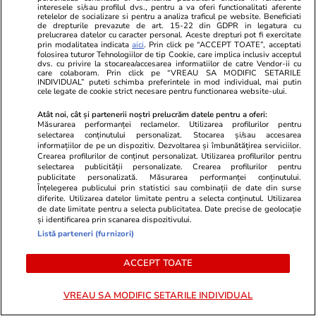
interesele si/sau profilul dvs., pentru a va oferi functionalitati aferente
retelelor de socializare si pentru a analiza traficul pe website. Beneficiati
de drepturile prevazute de art. 15-22 din GDPR in legatura cu
prelucrarea datelor cu caracter personal. Aceste drepturi pot fi exercitate
prin modalitatea indicata
aici
. Prin click pe “ACCEPT TOATE”, acceptati
folosirea tuturor Tehnologiilor de tip Cookie, care implica inclusiv acceptul
dvs. cu privire la stocarea/accesarea informatiilor de catre Vendor-ii cu
care colaboram. Prin click pe “VREAU SA MODIFIC SETARILE
INDIVIDUAL” puteti schimba preferintele in mod individual, mai putin
cele legate de cookie strict necesare pentru functionarea website-ului.
Atât noi, cât și partenerii noștri prelucrăm datele pentru a oferi:
Măsurarea performanței reclamelor. Utilizarea profilurilor pentru
selectarea conținutului personalizat. Stocarea și/sau accesarea
informațiilor de pe un dispozitiv. Dezvoltarea și îmbunătățirea serviciilor.
Crearea profilurilor de conținut personalizat. Utilizarea profilurilor pentru
selectarea publicității personalizate. Crearea profilurilor pentru
publicitate personalizată. Măsurarea performanței conținutului.
Înțelegerea publicului prin statistici sau combinații de date din surse
diferite. Utilizarea datelor limitate pentru a selecta conținutul. Utilizarea
de date limitate pentru a selecta publicitatea. Date precise de geolocație
și identificarea prin scanarea dispozitivului.
Listă parteneri (furnizori)
PARTENERI
ACCEPT TOATE
VREAU SA MODIFIC SETARILE INDIVIDUAL