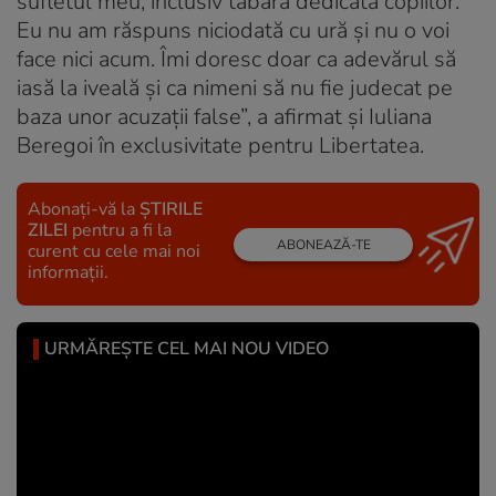
sufletul meu, inclusiv tabăra dedicată copiilor.
Eu nu am răspuns niciodată cu ură și nu o voi
face nici acum. Îmi doresc doar ca adevărul să
iasă la iveală și ca nimeni să nu fie judecat pe
baza unor acuzații false”, a afirmat și Iuliana
Beregoi în exclusivitate pentru Libertatea.
Abonați-vă la
ȘTIRILE
ZILEI
pentru a fi la
ABONEAZĂ-TE
curent cu cele mai noi
informații.
URMĂREȘTE CEL MAI NOU VIDEO