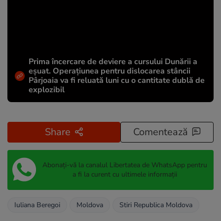
Prima încercare de deviere a cursului Dunării a
eșuat. Operațiunea pentru dislocarea stâncii
Pârjoaia va fi reluată luni cu o cantitate dublă de
explozibil
Share
Comentează
Abonați-vă la canalul Libertatea de WhatsApp pentru
a fi la curent cu ultimele informații
Iuliana Beregoi
Moldova
Stiri Republica Moldova