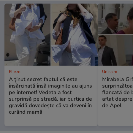
Elle.ro
Unica.ro
A ținut secret faptul că este
Mirabela Gră
însărcinată însă imaginile au ajuns
surprinzătoar
pe internet! Vedeta a fost
flancată de 
surprinsă pe stradă, iar burtica de
aflat despre
gravidă dovedește că va deveni în
de Apel
curând mamă