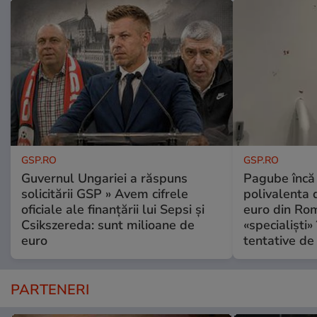
GSP.RO
GSP.RO
Guvernul Ungariei a răspuns
Pagube încă 
solicitării GSP » Avem cifrele
polivalenta 
oficiale ale finanțării lui Sepsi și
euro din Rom
Csikszereda: sunt milioane de
«specialiști»
euro
tentative de 
PARTENERI