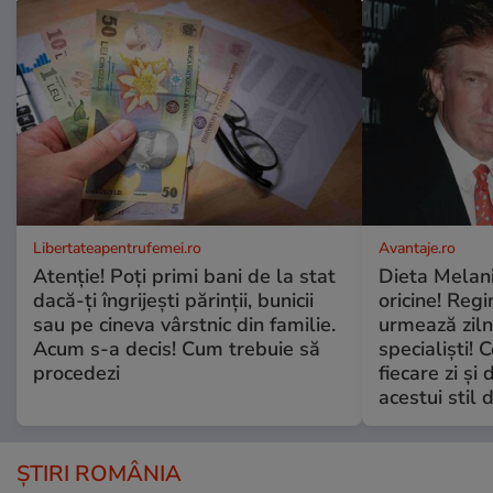
Libertateapentrufemei.ro
Avantaje.ro
Atenție! Poți primi bani de la stat
Dieta Melan
dacă-ți îngrijești părinții, bunicii
oricine! Regi
sau pe cineva vârstnic din familie.
urmează zilni
Acum s-a decis! Cum trebuie să
specialiști! 
procedezi
fiecare zi și 
acestui stil 
ȘTIRI ROMÂNIA