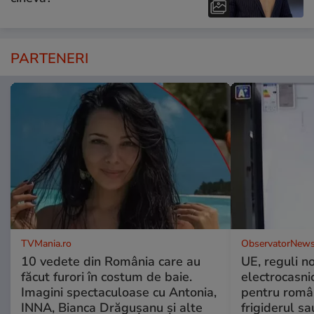
PARTENERI
TVMania.ro
ObservatorNews
10 vedete din România care au
UE, reguli n
făcut furori în costum de baie.
electrocasni
Imagini spectaculoase cu Antonia,
pentru români
INNA, Bianca Drăgușanu și alte
frigiderul sa