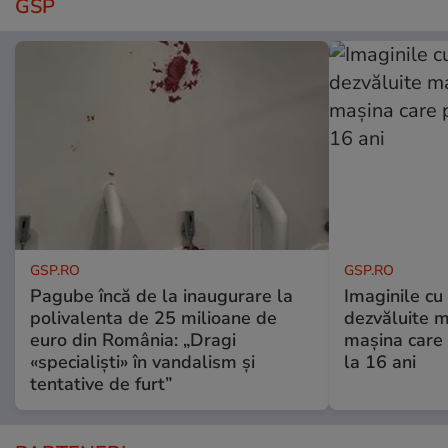
GSP
GSP.RO
GSP.RO
Pagube încă de la inaugurare la
Imaginile cu
polivalenta de 25 milioane de
dezvăluite m
euro din România: „Dragi
mașina care 
«specialiști» în vandalism și
la 16 ani
tentative de furt”