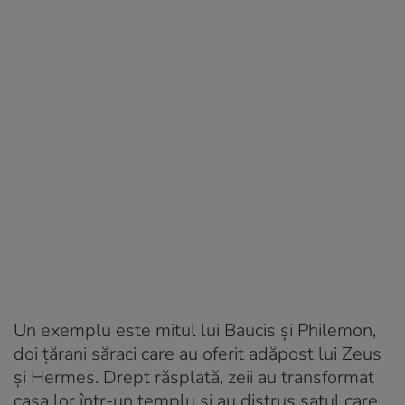
Un exemplu este mitul lui Baucis și Philemon,
doi țărani săraci care au oferit adăpost lui Zeus
și Hermes. Drept răsplată, zeii au transformat
casa lor într-un templu și au distrus satul care