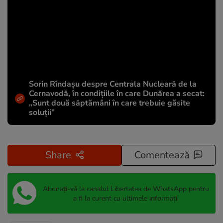
Sorin Rîndașu despre Centrala Nucleară de la
Cernavodă, în condițiile în care Dunărea a secat:
„Sunt două săptămâni în care trebuie găsite
soluții”
Share
Comentează
Abonați-vă la canalul Libertatea de WhatsApp pentru
a fi la curent cu ultimele informații