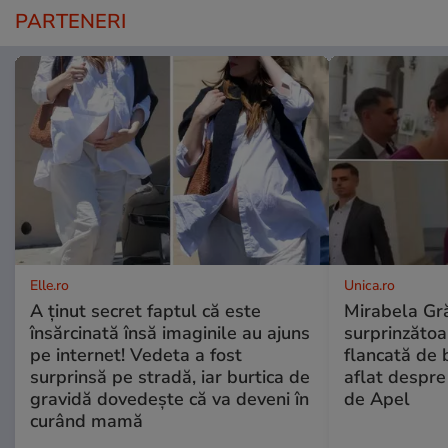
PARTENERI
Elle.ro
Unica.ro
A ținut secret faptul că este
Mirabela Gră
însărcinată însă imaginile au ajuns
surprinzătoar
pe internet! Vedeta a fost
flancată de 
surprinsă pe stradă, iar burtica de
aflat despre
gravidă dovedește că va deveni în
de Apel
curând mamă