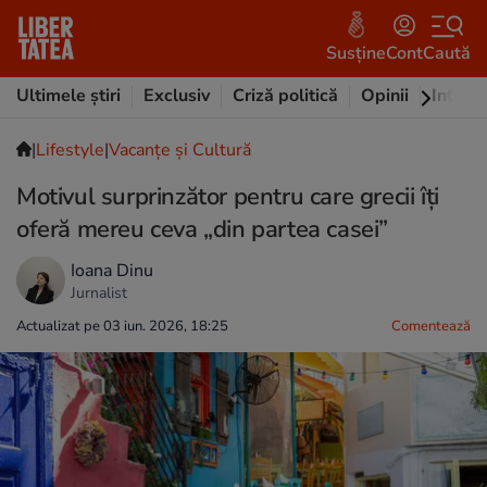
Susține
Cont
Caută
Ultimele știri
Exclusiv
Criză politică
Opinii
Intervi
|
Lifestyle
|
Vacanțe și Cultură
Motivul surprinzător pentru care grecii îți
oferă mereu ceva „din partea casei”
Ioana Dinu
Jurnalist
Actualizat pe 03 iun. 2026, 18:25
Comentează