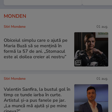
MONDEN
Stiri Mondene
01 aug.
Obiceiul simplu care o ajută pe
Maria Buză să se mențină în
formă la 57 de ani. „Stomacul
este al doilea creier al nostru”
Stiri Mondene
01 aug.
Valentin Sanfira, la bustul gol în
timp ce tunde iarba în curte.
Artistul și-a pus fanele pe jar.
„La muncă mă ajută și pe mine
cineva?”