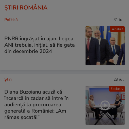
ȘTIRI ROMÂNIA
Politică
31 iul.
Analiză
PNRR îngrășat în ajun. Legea
ANI trebuia, inițial, să fie gata
din decembrie 2024
Ştiri
29 iul.
Exclusiv
Diana Buzoianu acuză că
încearcă în zadar să intre în
audiență la procuroarea
generală a României: „Am
rămas șocată!”