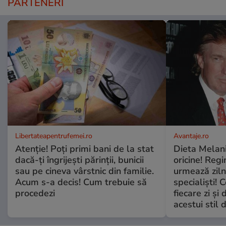
PARTENERI
Libertateapentrufemei.ro
Avantaje.ro
Atenție! Poți primi bani de la stat
Dieta Melan
dacă-ți îngrijești părinții, bunicii
oricine! Regi
sau pe cineva vârstnic din familie.
urmează zilni
Acum s-a decis! Cum trebuie să
specialiști! 
procedezi
fiecare zi și 
acestui stil 