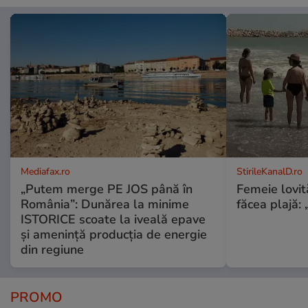
Mediafax.ro
StirileKanalD.ro
„Putem merge PE JOS până în
Femeie lovit
România”: Dunărea la minime
făcea plajă: „
ISTORICE scoate la iveală epave
și amenință producția de energie
din regiune
PROMO