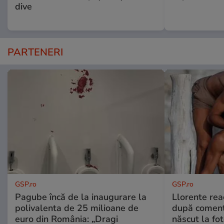
dive
PARTENERI
GSP.ro
GSP.ro
Pagube încă de la inaugurare la
Llorente rea
polivalenta de 25 milioane de
după comenta
euro din România: „Dragi
născut la fot