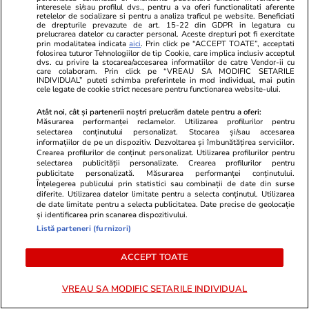
interesele si/sau profilul dvs., pentru a va oferi functionalitati aferente
retelelor de socializare si pentru a analiza traficul pe website. Beneficiati
de drepturile prevazute de art. 15-22 din GDPR in legatura cu
prelucrarea datelor cu caracter personal. Aceste drepturi pot fi exercitate
prin modalitatea indicata
aici
. Prin click pe “ACCEPT TOATE”, acceptati
ULTIMELE ȘTIRI
folosirea tuturor Tehnologiilor de tip Cookie, care implica inclusiv acceptul
dvs. cu privire la stocarea/accesarea informatiilor de catre Vendor-ii cu
care colaboram. Prin click pe “VREAU SA MODIFIC SETARILE
INDIVIDUAL” puteti schimba preferintele in mod individual, mai putin
Știri Externe
01 aug.
cele legate de cookie strict necesare pentru functionarea website-ului.
Noul Comintern. Cum recrutează Kremlinul
Atât noi, cât și partenerii noștri prelucrăm datele pentru a oferi:
Măsurarea performanței reclamelor. Utilizarea profilurilor pentru
„socialiști” din SUA și din Marea Britanie
selectarea conținutului personalizat. Stocarea și/sau accesarea
informațiilor de pe un dispozitiv. Dezvoltarea și îmbunătățirea serviciilor.
pentru manifestații anti-NATO, acte de sabotaj
Crearea profilurilor de conținut personalizat. Utilizarea profilurilor pentru
și război
selectarea publicității personalizate. Crearea profilurilor pentru
publicitate personalizată. Măsurarea performanței conținutului.
Înțelegerea publicului prin statistici sau combinații de date din surse
diferite. Utilizarea datelor limitate pentru a selecta conținutul. Utilizarea
de date limitate pentru a selecta publicitatea. Date precise de geolocație
Lifestyle
01 aug.
și identificarea prin scanarea dispozitivului.
Faimoșii adidași „murdari” care costă o avere
Listă parteneri (furnizori)
ajung în România: primul magazin se deschide
ACCEPT TOATE
în București și caută angajați
VREAU SA MODIFIC SETARILE INDIVIDUAL