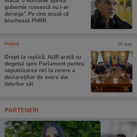
măcar o Românie ajunsă
gubernie rusească nu i-ar
deranja”. Pe cine acuză că
blochează PNRR
Politică
01 aug.
Drept la replică. AUR arată cu
degetul spre Parlament pentru
nepublicarea nici la cerere a
declarațiilor de avere ale
liderilor săi
PARTENERI