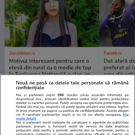
ZiaruldeIasi.ro
Fanatik.ro
Motivul interesant pentru care o
Dat afară di
elevă din rural cu o medie de top
preferat al l
la Evaluarea Națională a ales un
scos din ech
liceu tehnologic. „Este o
cartonaş!
Nouă ne pasă ca datele tale personale să rămână
nebuloasă și pentru noi”
confidențiale
Noi și partenerii noștri
596
stocăm și/sau accesăm informații pe
dispozitivul dvs., precum identificatorii cookie unici pentru prelucrarea
datelor cu caracter personal. Puteți accepta sau gestiona preferințele dvs.
făcând clic mai jos, respectiv vă puteți opune utilizării unui interes legitim
Vrei să îți fac o rețetă?
în orice moment pe pagina cu politica de confidențialitate. Aceste alegeri
vor fi raportate partenerilor noștri și nu vă vor afecta navigarea.
Mai
multe detalii
Noi si partenerii nostri (retelele de socializare si agentiile de publicitate
partenere, precum si furnizorii nostri de servicii de date analitice)
prelucram date pentru a permite website-ului sa functioneze, pentru a
personaliza continutul si anunturile publicitare afisate in functie de