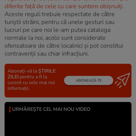
diferite față de cele cu care suntem obișnuiți
.
Aceste reguli trebuie respectate de către
turiștii străini, pentru că unele gesturi sau
lucruri pe care noi le-am putea cataloga
normale la noi, acolo sunt considerate
ofensatoare de către localnici și pot constitui
contravenții sau chiar infracțiuni.
Abonați-vă la
ȘTIRILE
ZILEI
pentru a fi la
ABONEAZĂ-TE
curent cu cele mai noi
informații.
URMĂREȘTE CEL MAI NOU VIDEO