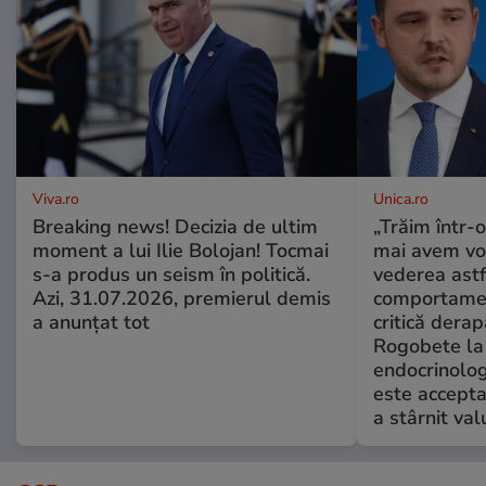
Viva.ro
Unica.ro
Breaking news! Decizia de ultim
„Trăim într-
moment a lui Ilie Bolojan! Tocmai
mai avem vo
s-a produs un seism în politică.
vederea astf
Azi, 31.07.2026, premierul demis
comportamen
a anunțat tot
critică derap
Rogobete la
endocrinolog
este accepta
a stârnit valu