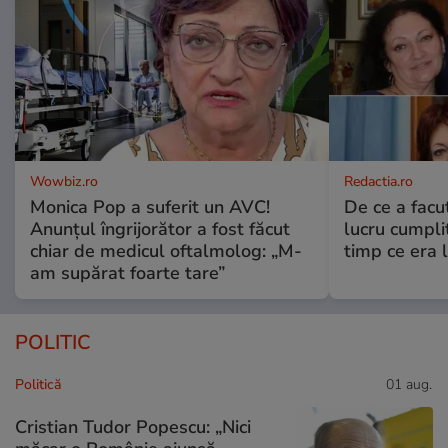
Wowbiz.ro
Redactia.ro
Monica Pop a suferit un AVC!
De ce a fac
Anunțul îngrijorător a fost făcut
lucru cumplit
chiar de medicul oftalmolog: „M-
timp ce era 
am supărat foarte tare”
POLITIC
Politică
01 aug.
Cristian Tudor Popescu: „Nici