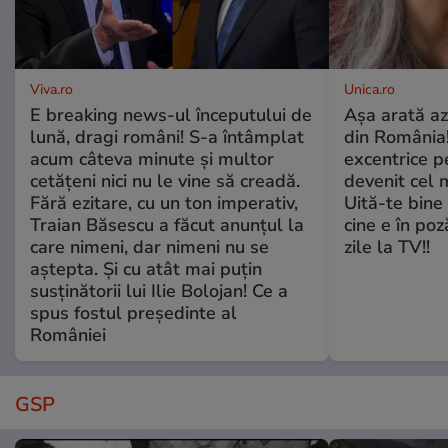
Viva.ro
Unica.ro
E breaking news-ul începutului de
Așa arată az
lună, dragi români! S-a întâmplat
din România!
acum câteva minute și multor
excentrice pe
cetățeni nici nu le vine să creadă.
devenit cel 
Fără ezitare, cu un ton imperativ,
Uită-te bine 
Traian Băsescu a făcut anunțul la
cine e în poz
care nimeni, dar nimeni nu se
zile la TV!!
aștepta. Și cu atât mai puțin
susținătorii lui Ilie Bolojan! Ce a
spus fostul președinte al
României
GSP