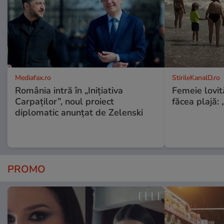
Mediafax.ro
StirileKanalD.ro
România intră în „Inițiativa
Femeie lovit
Carpaților”, noul proiect
făcea plajă: „
diplomatic anunțat de Zelenski
PROMO