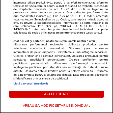
care sunt avantajele
interesele si/sau profilul dvs., pentru a va oferi functionalitati aferente
retelelor de socializare si pentru a analiza traficul pe website. Beneficiati
de drepturile prevazute de art. 15-22 din GDPR in legatura cu
prelucrarea datelor cu caracter personal. Aceste drepturi pot fi exercitate
prin modalitatea indicata
aici
. Prin click pe “ACCEPT TOATE”, acceptati
folosirea tuturor Tehnologiilor de tip Cookie, care implica inclusiv acceptul
dvs. cu privire la stocarea/accesarea informatiilor de catre Vendor-ii cu
care colaboram. Prin click pe “VREAU SA MODIFIC SETARILE
Lifestyle
15 iul.
INDIVIDUAL” puteti schimba preferintele in mod individual, mai putin
cele legate de cookie strict necesare pentru functionarea website-ului.
Combinaţii răcoritoare de apă
Atât noi, cât și partenerii noștri prelucrăm datele pentru a oferi:
Măsurarea performanței reclamelor. Utilizarea profilurilor pentru
cu fructe şi plante aromatice
selectarea conținutului personalizat. Stocarea și/sau accesarea
informațiilor de pe un dispozitiv. Dezvoltarea și îmbunătățirea serviciilor.
pentru vară
Crearea profilurilor de conținut personalizat. Utilizarea profilurilor pentru
selectarea publicității personalizate. Crearea profilurilor pentru
publicitate personalizată. Măsurarea performanței conținutului.
Înțelegerea publicului prin statistici sau combinații de date din surse
diferite. Utilizarea datelor limitate pentru a selecta conținutul. Utilizarea
de date limitate pentru a selecta publicitatea. Date precise de geolocație
și identificarea prin scanarea dispozitivului.
Lifestyle
01 aug.
Listă parteneri (furnizori)
ACCEPT TOATE
Cum coci vinetele la bloc, fără
să umpli casa de fum
VREAU SA MODIFIC SETARILE INDIVIDUAL