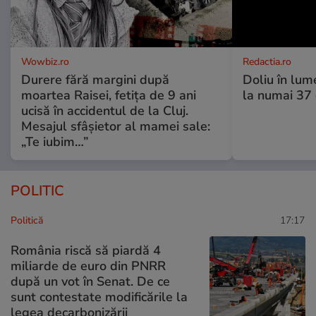
Wowbiz.ro
Redactia.ro
Durere fără margini după
Doliu în lume
moartea Raisei, fetița de 9 ani
la numai 37 d
ucisă în accidentul de la Cluj.
Mesajul sfâșietor al mamei sale:
„Te iubim…”
POLITIC
Politică
17:17
România riscă să piardă 4
miliarde de euro din PNRR
după un vot în Senat. De ce
sunt contestate modificările la
legea decarbonizării