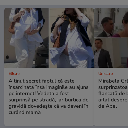
Elle.ro
Unica.ro
A ținut secret faptul că este
Mirabela Gră
însărcinată însă imaginile au ajuns
surprinzătoar
pe internet! Vedeta a fost
flancată de 
surprinsă pe stradă, iar burtica de
aflat despre
gravidă dovedește că va deveni în
de Apel
curând mamă