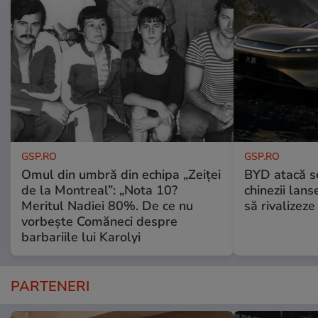
GSP.RO
GSP.RO
Omul din umbră din echipa „Zeiței
BYD atacă s
de la Montreal”: „Nota 10?
chinezii lans
Meritul Nadiei 80%. De ce nu
să rivalize
vorbește Comăneci despre
barbariile lui Karolyi
PARTENERI