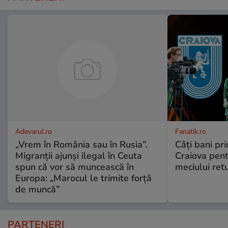
Adevarul.ro
Fanatik.ro
„Vrem în România sau în Rusia”.
Câți bani pr
Migranții ajunși ilegal în Ceuta
Craiova pent
spun că vor să muncească în
meciului ret
Europa: „Marocul le trimite forță
de muncă”
PARTENERI