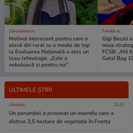
ZiaruldeIasi.ro
Fanatik.ro
Motivul interesant pentru care o
Gigi Becali 
elevă din rural cu o medie de top
noua strateg
la Evaluarea Națională a ales un
FCSB: „Mă fa
liceu tehnologic. „Este o
Gata! Bag 10
nebuloasă și pentru noi”
ULTIMELE ȘTIRI
Lifestyle
20:20
Un porumbel a provocat un incendiu care a
distrus 2,5 hectare de vegetație în Franța