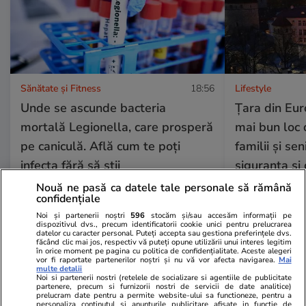
Sănătate și Fitness
18:56
Lifestyle
Unde se ascunde bacteria
Țara din Eu
mortală Legionella, care prosperă
mai bun loc 
pe caniculă. Află cum te poți
familii și sen
infecta fără să știi
siguranța și c
pe mulți să 
Nouă ne pasă ca datele tale personale să rămână
confidențiale
Noi și partenerii noștri
596
stocăm și/sau accesăm informații pe
dispozitivul dvs., precum identificatorii cookie unici pentru prelucrarea
datelor cu caracter personal. Puteți accepta sau gestiona preferințele dvs.
Lifestyle
01 aug.
făcând clic mai jos, respectiv vă puteți opune utilizării unui interes legitim
în orice moment pe pagina cu politica de confidențialitate. Aceste alegeri
vor fi raportate partenerilor noștri și nu vă vor afecta navigarea.
Mai
multe detalii
Cum se face cafeaua la presa
Noi si partenerii nostri (retelele de socializare si agentiile de publicitate
partenere, precum si furnizorii nostri de servicii de date analitice)
franceză – cum funcționează și
prelucram date pentru a permite website-ului sa functioneze, pentru a
personaliza continutul si anunturile publicitare afisate in functie de