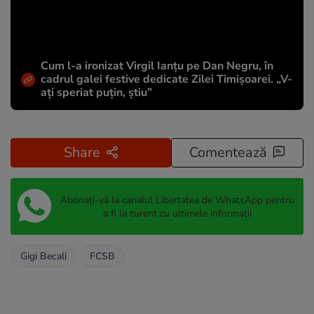
Cum l-a ironizat Virgil Ianțu pe Dan Negru, în
cadrul galei festive dedicate Zilei Timișoarei. „V-
ați speriat puțin, știu”
Share
Comentează
Abonați-vă la canalul Libertatea de WhatsApp pentru
a fi la curent cu ultimele informații
Gigi Becali
FCSB