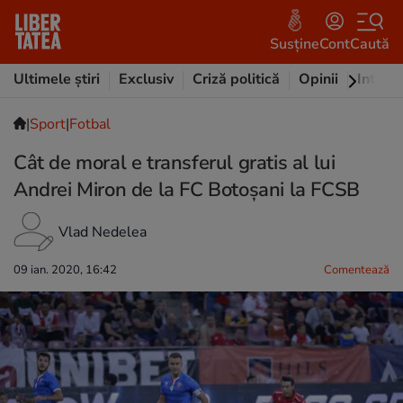
Susține
Cont
Caută
Ultimele știri
Exclusiv
Criză politică
Opinii
Intervi
|
Sport
|
Fotbal
Cât de moral e transferul gratis al lui
Andrei Miron de la FC Botoșani la FCSB
Vlad Nedelea
09 ian. 2020, 16:42
Comentează