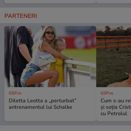
PARTENERI
GSP.ro
GSP.ro
Diletta Leotta a „perturbat”
Cum s-au re
antrenamentul lui Schalke
și soția Cris
cu Petrolul