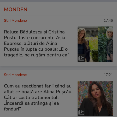
MONDEN
Stiri Mondene
17:46
Raluca Bădulescu și Cristina
Postu, foste concurente Asia
Express, alături de Alina
Pușcău în lupta cu boala: „E o
tragedie, ne rugăm pentru ea”
Stiri Mondene
17:21
Cum au reacționat fanii când au
aflat ce boală are Alina Pușcău.
Cât ar costa tratamentul:
„Încearcă să strângă și ea
fonduri”