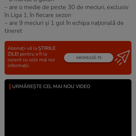
– are o medie de peste 30 de meciuri, exclusiv
în Liga 1, în fiecare sezon
– are 9 meciuri și 1 gol în echipa națională de
tineret
Abonați-vă la
ȘTIRILE
ZILEI
pentru a fi la
ABONEAZĂ-TE
curent cu cele mai noi
informații.
URMĂREȘTE CEL MAI NOU VIDEO