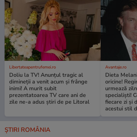
Libertateapentrufemei.ro
Avantaje.ro
Doliu la TV! Anunțul tragic al
Dieta Melan
dimineții a venit acum și frânge
oricine! Regi
inimi! A murit subit
urmează zilni
prezentatoarea TV care ani de
specialiști! 
zile ne-a adus știri de pe Litoral
fiecare zi și 
acestui stil 
ȘTIRI ROMÂNIA