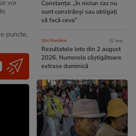
se vor
Constanța: „În niciun caz nu
de
sunt constrânși sau obligați
să facă ceva”
de puncte,
Știri România
02 aug.
Rezultatele loto din 2 august
2026. Numerele câștigătoare
extrase duminică