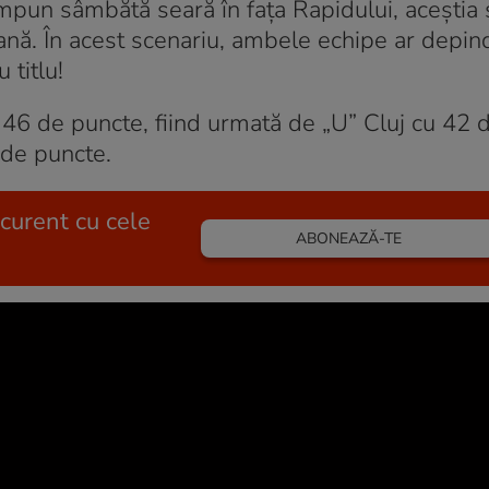
 impun sâmbătă seară în fața Rapidului, aceștia 
ană. În acest scenariu, ambele echipe ar depin
 titlu!
 46 de puncte, fiind urmată de „U” Cluj cu 42 
 de puncte.
 curent cu cele
ABONEAZĂ-TE