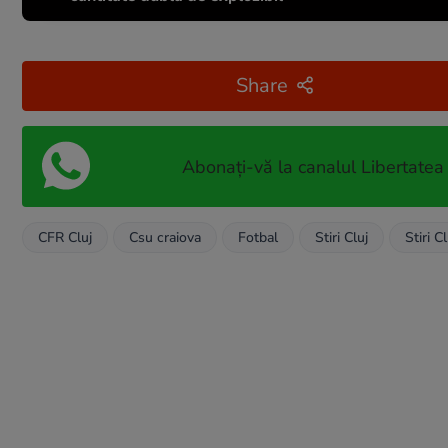
Share
Abonați-vă la canalul Libertatea
CFR Cluj
Csu craiova
Fotbal
Stiri Cluj
Stiri C