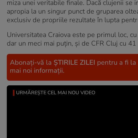
miza unei veritabile finale. Dacă clujenii se
apropia la un singur punct de gruparea olte
exclusiv de propriile rezultate în lupta pentru
Universitatea Craiova este pe primul loc, cu
dar un meci mai puțin, și de CFR Cluj cu 41
Abonați-vă la
ȘTIRILE ZILEI
pentru a fi la
mai noi informații.
URMĂREȘTE CEL MAI NOU VIDEO