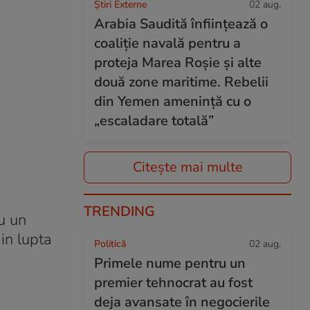
Știri Externe
02 aug.
Arabia Saudită înființează o
coaliție navală pentru a
proteja Marea Roșie și alte
două zone maritime. Rebelii
din Yemen amenință cu o
„escaladare totală”
Citește mai multe
TRENDING
u un
din lupta
Politică
02 aug.
Primele nume pentru un
premier tehnocrat au fost
deja avansate în negocierile