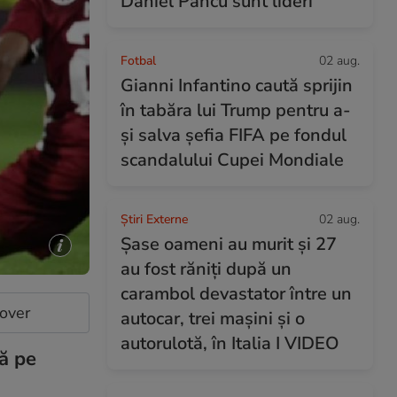
Daniel Pancu sunt lideri
Fotbal
02 aug.
Gianni Infantino caută sprijin
în tabăra lui Trump pentru a-
și salva șefia FIFA pe fondul
scandalului Cupei Mondiale
Știri Externe
02 aug.
Șase oameni au murit și 27
au fost răniți după un
carambol devastator între un
cover
autocar, trei mașini și o
autorulotă, în Italia I VIDEO
tă pe