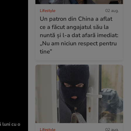
Lifestyle
02 aug.
Un patron din China a aflat
ce a făcut angajatul său la
nuntă și l-a dat afară imediat:
„Nu am niciun respect pentru
tine”
 luni cu o
Lifestyle
02 aug.