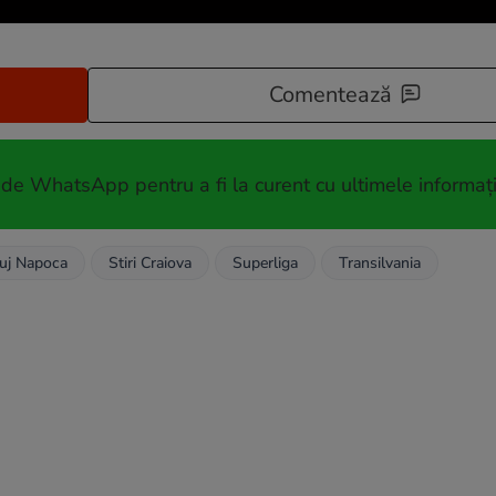
Comentează
 de WhatsApp pentru a fi la curent cu ultimele informați
luj Napoca
Stiri Craiova
Superliga
Transilvania