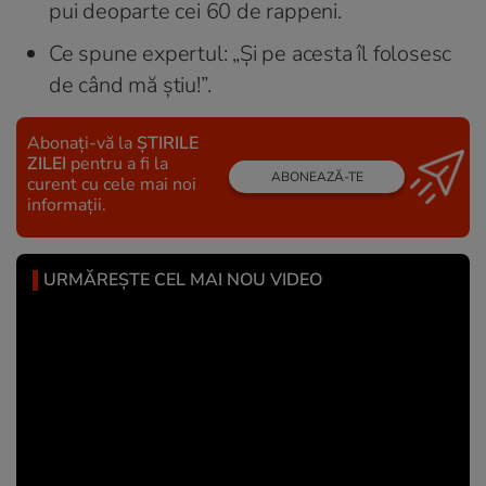
pui deoparte cei 60 de rappeni.
Ce spune expertul: „Și pe acesta îl folosesc
de când mă știu!”.
Abonați-vă la
ȘTIRILE
ZILEI
pentru a fi la
ABONEAZĂ-TE
curent cu cele mai noi
informații.
URMĂREȘTE CEL MAI NOU VIDEO