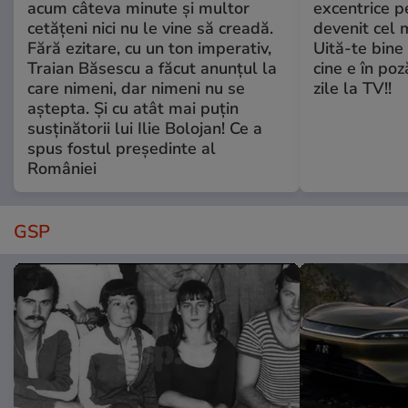
acum câteva minute și multor
excentrice pe
cetățeni nici nu le vine să creadă.
devenit cel 
Fără ezitare, cu un ton imperativ,
Uită-te bine 
Traian Băsescu a făcut anunțul la
cine e în poz
care nimeni, dar nimeni nu se
zile la TV!!
aștepta. Și cu atât mai puțin
susținătorii lui Ilie Bolojan! Ce a
spus fostul președinte al
României
GSP