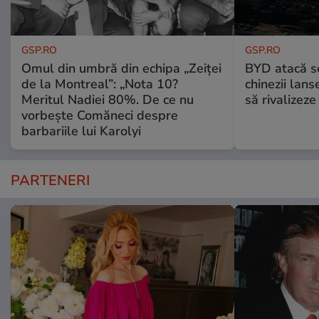
GSP.RO
GSP.RO
Omul din umbră din echipa „Zeiței
BYD atacă s
de la Montreal”: „Nota 10?
chinezii lans
Meritul Nadiei 80%. De ce nu
să rivalize
vorbește Comăneci despre
barbariile lui Karolyi
PARTENERI