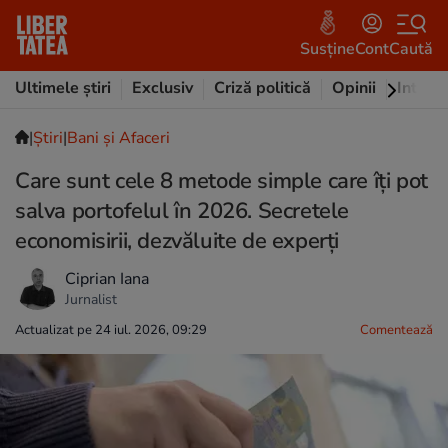
Susține
Cont
Caută
Ultimele știri
Exclusiv
Criză politică
Opinii
Intervi
|
Ştiri
|
Bani și Afaceri
Care sunt cele 8 metode simple care îți pot
salva portofelul în 2026. Secretele
economisirii, dezvăluite de experți
Ciprian Iana
Jurnalist
Actualizat pe 24 iul. 2026, 09:29
Comentează