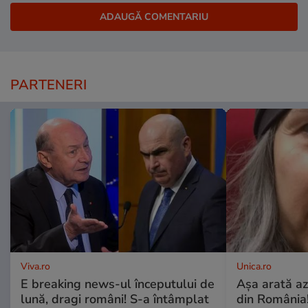
PARTENERI
Viva.ro
Unica.ro
E breaking news-ul începutului de
Așa arată az
lună, dragi români! S-a întâmplat
din România!