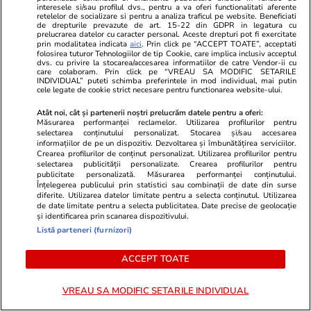
Advertorial
Advertorial
interesele si/sau profilul dvs., pentru a va oferi functionalitati aferente
retelelor de socializare si pentru a analiza traficul pe website. Beneficiati
Smart is the new chic: Cum ne
Înscrie-te ac
de drepturile prevazute de art. 15-22 din GDPR in legatura cu
ajută tehnologia să ne reinventăm
voucher de 5
prelucrarea datelor cu caracter personal. Aceste drepturi pot fi exercitate
prin modalitatea indicata
aici
. Prin click pe “ACCEPT TOATE”, acceptati
folosirea tuturor Tehnologiilor de tip Cookie, care implica inclusiv acceptul
dvs. cu privire la stocarea/accesarea informatiilor de catre Vendor-ii cu
care colaboram. Prin click pe “VREAU SA MODIFIC SETARILE
PARTENERI
INDIVIDUAL” puteti schimba preferintele in mod individual, mai putin
cele legate de cookie strict necesare pentru functionarea website-ului.
Atât noi, cât și partenerii noștri prelucrăm datele pentru a oferi:
Măsurarea performanței reclamelor. Utilizarea profilurilor pentru
selectarea conținutului personalizat. Stocarea și/sau accesarea
informațiilor de pe un dispozitiv. Dezvoltarea și îmbunătățirea serviciilor.
Crearea profilurilor de conținut personalizat. Utilizarea profilurilor pentru
selectarea publicității personalizate. Crearea profilurilor pentru
publicitate personalizată. Măsurarea performanței conținutului.
Înțelegerea publicului prin statistici sau combinații de date din surse
diferite. Utilizarea datelor limitate pentru a selecta conținutul. Utilizarea
de date limitate pentru a selecta publicitatea. Date precise de geolocație
și identificarea prin scanarea dispozitivului.
Listă parteneri (furnizori)
ACCEPT TOATE
Wowbiz.ro
Redactia.ro
Durere fără margini după
În următoare
VREAU SA MODIFIC SETARILE INDIVIDUAL
moartea Raisei, fetița de 9 ani
destinul ace