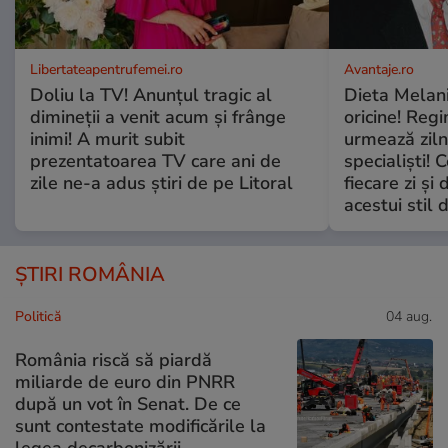
Libertateapentrufemei.ro
Avantaje.ro
Doliu la TV! Anunțul tragic al
Dieta Melan
dimineții a venit acum și frânge
oricine! Regi
inimi! A murit subit
urmează zilni
prezentatoarea TV care ani de
specialiști! 
zile ne-a adus știri de pe Litoral
fiecare zi și 
acestui stil 
ȘTIRI ROMÂNIA
Politică
04 aug.
România riscă să piardă
miliarde de euro din PNRR
după un vot în Senat. De ce
sunt contestate modificările la
legea decarbonizării