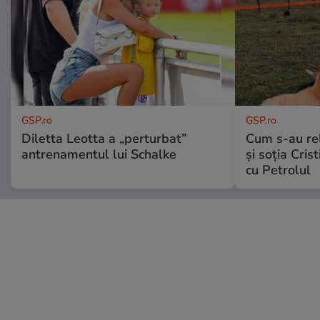
GSP.ro
GSP.ro
Diletta Leotta a „perturbat”
Cum s-au re
antrenamentul lui Schalke
și soția Cris
cu Petrolul