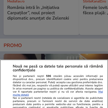
Mediafax.ro
StirileKanalD.ro
România intră în „Inițiativa
Femeie lovit
Carpaților”, noul proiect
făcea plajă: „
diplomatic anunțat de Zelenski
PROMO
Nouă ne pasă ca datele tale personale să rămână
confidențiale
Noi și partenerii noștri
596
stocăm și/sau accesăm informații pe
dispozitivul dvs., precum identificatorii cookie unici pentru prelucrarea
datelor cu caracter personal. Puteți accepta sau gestiona preferințele dvs.
făcând clic mai jos, respectiv vă puteți opune utilizării unui interes legitim
în orice moment pe pagina cu politica de confidențialitate. Aceste alegeri
vor fi raportate partenerilor noștri și nu vă vor afecta navigarea.
Mai
multe detalii
Noi si partenerii nostri (retelele de socializare si agentiile de publicitate
partenere, precum si furnizorii nostri de servicii de date analitice)
prelucram date pentru a permite website-ului sa functioneze, pentru a
personaliza continutul si anunturile publicitare afisate in functie de