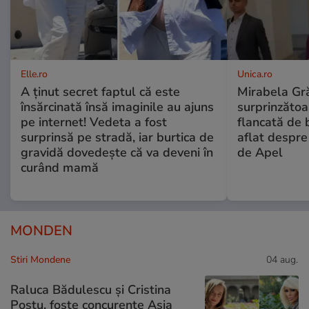
Elle.ro
Unica.ro
A ținut secret faptul că este
Mirabela Gră
însărcinată însă imaginile au ajuns
surprinzătoar
pe internet! Vedeta a fost
flancată de 
surprinsă pe stradă, iar burtica de
aflat despre
gravidă dovedește că va deveni în
de Apel
curând mamă
MONDEN
Stiri Mondene
04 aug.
Raluca Bădulescu și Cristina
Postu, foste concurente Asia