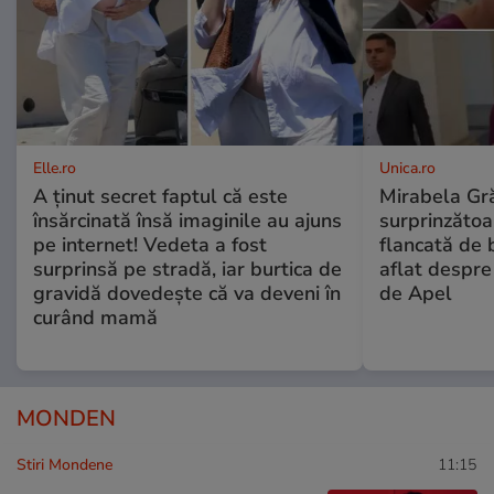
Elle.ro
Unica.ro
A ținut secret faptul că este
Mirabela Gră
însărcinată însă imaginile au ajuns
surprinzătoar
pe internet! Vedeta a fost
flancată de 
surprinsă pe stradă, iar burtica de
aflat despre
gravidă dovedește că va deveni în
de Apel
curând mamă
MONDEN
Stiri Mondene
11:15