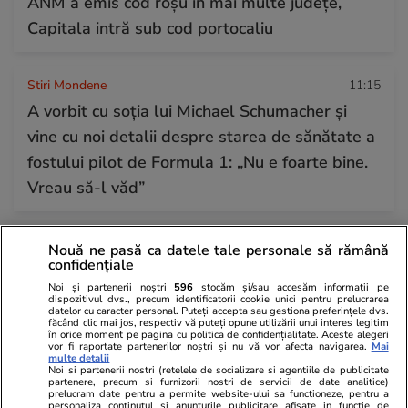
ANM a emis cod roșu în mai multe județe,
Capitala intră sub cod portocaliu
Stiri Mondene
11:15
A vorbit cu soția lui Michael Schumacher și
vine cu noi detalii despre starea de sănătate a
fostului pilot de Formula 1: „Nu e foarte bine.
Vreau să-l văd”
Stiri Mondene
11:11
Nouă ne pasă ca datele tale personale să rămână
confidențiale
Sebastian Stan a devenit tată pentru prima
Noi și partenerii noștri
596
stocăm și/sau accesăm informații pe
dată. Annabelle Wallis a născut în secret
dispozitivul dvs., precum identificatorii cookie unici pentru prelucrarea
datelor cu caracter personal. Puteți accepta sau gestiona preferințele dvs.
făcând clic mai jos, respectiv vă puteți opune utilizării unui interes legitim
în orice moment pe pagina cu politica de confidențialitate. Aceste alegeri
vor fi raportate partenerilor noștri și nu vă vor afecta navigarea.
Mai
Citește mai multe
multe detalii
Noi si partenerii nostri (retelele de socializare si agentiile de publicitate
partenere, precum si furnizorii nostri de servicii de date analitice)
prelucram date pentru a permite website-ului sa functioneze, pentru a
personaliza continutul si anunturile publicitare afisate in functie de