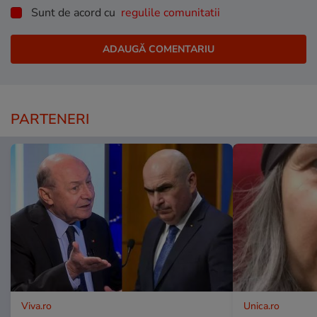
Sunt de acord cu
regulile comunitatii
PARTENERI
Viva.ro
Unica.ro