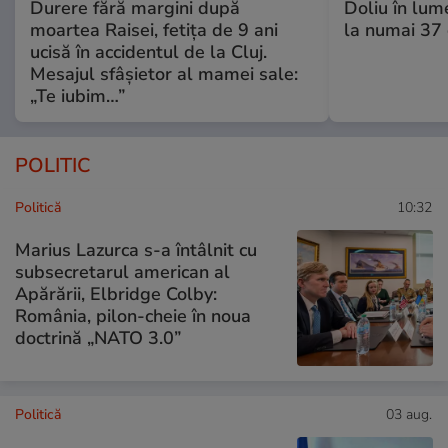
Durere fără margini după
Doliu în lume
moartea Raisei, fetița de 9 ani
la numai 37 d
ucisă în accidentul de la Cluj.
Mesajul sfâșietor al mamei sale:
„Te iubim…”
POLITIC
Politică
10:32
Marius Lazurca s-a întâlnit cu
subsecretarul american al
Apărării, Elbridge Colby:
România, pilon-cheie în noua
doctrină „NATO 3.0”
Politică
03 aug.