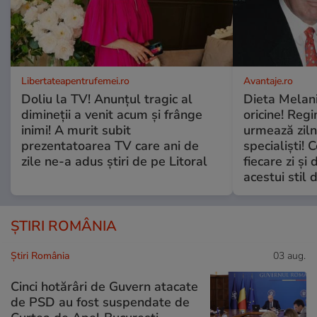
Libertateapentrufemei.ro
Avantaje.ro
Doliu la TV! Anunțul tragic al
Dieta Melan
dimineții a venit acum și frânge
oricine! Regi
inimi! A murit subit
urmează zilni
prezentatoarea TV care ani de
specialiști! 
zile ne-a adus știri de pe Litoral
fiecare zi și 
acestui stil 
ȘTIRI ROMÂNIA
Știri România
03 aug.
Cinci hotărâri de Guvern atacate
de PSD au fost suspendate de