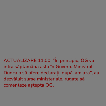
ACTUALIZARE 11.00. ”În principiu, OG va
i
ntra săptamăna asta în Guvern. Ministrul
Dunca o să ofere d
eclarații după-amiaza”, au
dezvăluit surse ministeriale, rugate să
comenteze aștepta OG.