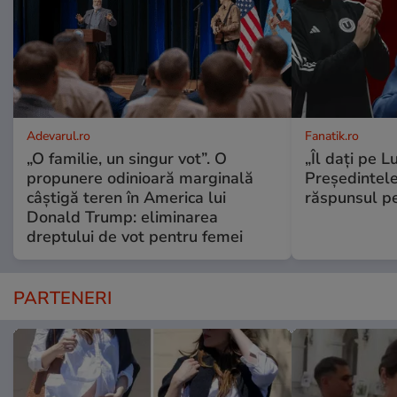
Adevarul.ro
Fanatik.ro
„O familie, un singur vot”. O
„Îl dați pe L
propunere odinioară marginală
Președintele
câștigă teren în America lui
răspunsul pe
Donald Trump: eliminarea
dreptului de vot pentru femei
PARTENERI