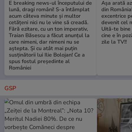
E breaking news-ul începutului de
Așa arată az
lună, dragi români! S-a întâmplat
din România!
acum câteva minute și multor
excentrice pe
cetățeni nici nu le vine să creadă.
devenit cel 
Fără ezitare, cu un ton imperativ,
Uită-te bine 
Traian Băsescu a făcut anunțul la
cine e în poz
care nimeni, dar nimeni nu se
zile la TV!!
aștepta. Și cu atât mai puțin
susținătorii lui Ilie Bolojan! Ce a
spus fostul președinte al
României
GSP