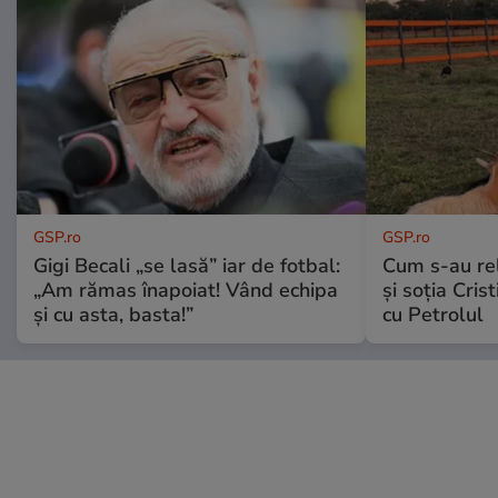
GSP.ro
GSP.ro
Gigi Becali „se lasă” iar de fotbal:
Cum s-au re
„Am rămas înapoiat! Vând echipa
și soția Cris
și cu asta, basta!”
cu Petrolul