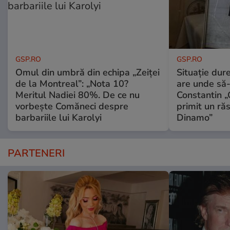
GSP.RO
GSP.RO
Omul din umbră din echipa „Zeiței
Situație dur
de la Montreal”: „Nota 10?
are unde să-
Meritul Nadiei 80%. De ce nu
Constantin 
vorbește Comăneci despre
primit un ră
barbariile lui Karolyi
Dinamo”
PARTENERI