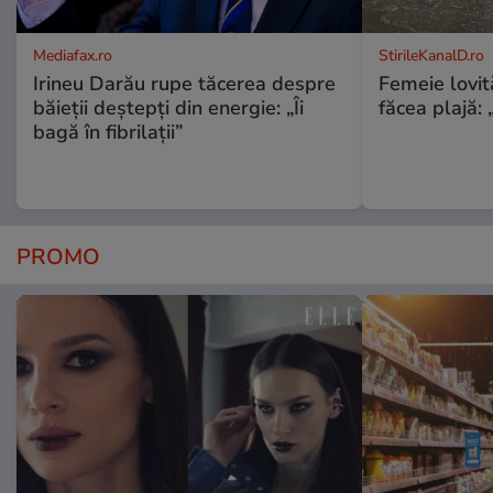
Mediafax.ro
StirileKanalD.ro
Irineu Darău rupe tăcerea despre
Femeie lovit
băieții deștepți din energie: „Îi
făcea plajă: „
bagă în fibrilații”
PROMO