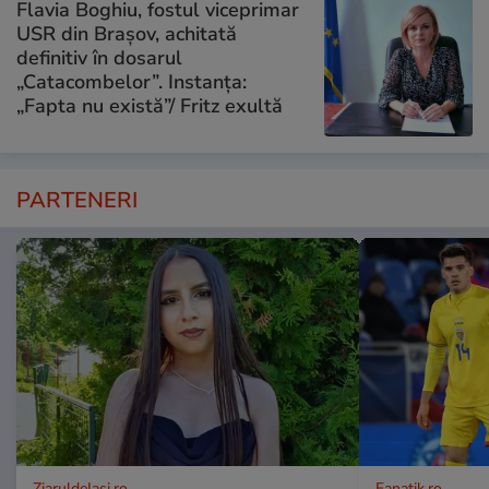
Flavia Boghiu, fostul viceprimar
USR din Brașov, achitată
definitiv în dosarul
„Catacombelor”. Instanța:
„Fapta nu există”/ Fritz exultă
PARTENERI
ZiaruldeIasi.ro
Fanatik.ro