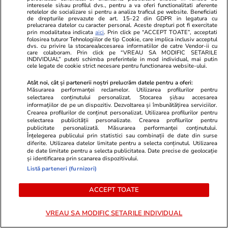
TRENDING
interesele si/sau profilul dvs., pentru a va oferi functionalitati aferente
retelelor de socializare si pentru a analiza traficul pe website. Beneficiati
de drepturile prevazute de art. 15-22 din GDPR in legatura cu
prelucrarea datelor cu caracter personal. Aceste drepturi pot fi exercitate
Știri Externe
03 aug.
prin modalitatea indicata
aici
. Prin click pe “ACCEPT TOATE”, acceptati
Un proprietar s-a mutat peste chiriașii care
folosirea tuturor Tehnologiilor de tip Cookie, care implica inclusiv acceptul
dvs. cu privire la stocarea/accesarea informatiilor de catre Vendor-ii cu
care colaboram. Prin click pe “VREAU SA MODIFIC SETARILE
refuzau să plece: cum a reușit să își recupereze
INDIVIDUAL” puteti schimba preferintele in mod individual, mai putin
cele legate de cookie strict necesare pentru functionarea website-ului.
casa din Franța
Atât noi, cât și partenerii noștri prelucrăm datele pentru a oferi:
Măsurarea performanței reclamelor. Utilizarea profilurilor pentru
selectarea conținutului personalizat. Stocarea și/sau accesarea
Bani și Afaceri
07:44
informațiilor de pe un dispozitiv. Dezvoltarea și îmbunătățirea serviciilor.
Crearea profilurilor de conținut personalizat. Utilizarea profilurilor pentru
Cât costă un litru de benzină și motorină,
selectarea publicității personalizate. Crearea profilurilor pentru
publicitate personalizată. Măsurarea performanței conținutului.
marți, 4 august 2026, în București, Iași, Cluj-
Înțelegerea publicului prin statistici sau combinații de date din surse
Napoca, Timișoara și Constanța
diferite. Utilizarea datelor limitate pentru a selecta conținutul. Utilizarea
de date limitate pentru a selecta publicitatea. Date precise de geolocație
și identificarea prin scanarea dispozitivului.
Listă parteneri (furnizori)
Știri România
07:41
Ploi torențiale și vijelii în România după valul
ACCEPT TOATE
de căldură extremă. Prognoza meteo ANM
VREAU SA MODIFIC SETARILE INDIVIDUAL
pentru perioada 4-31 august 2026