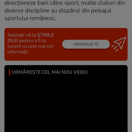
direcționeze bani către sport, multe cluburi din
diverse discipline au dispărut din peisajul
sportului românesc.
Abonați-vă la
ȘTIRILE
ZILEI
pentru a fi la
ABONEAZĂ-TE
curent cu cele mai noi
informații.
URMĂREȘTE CEL MAI NOU VIDEO