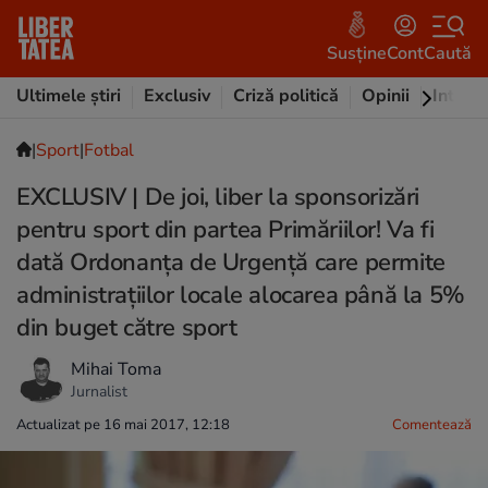
Susține
Cont
Caută
Ultimele știri
Exclusiv
Criză politică
Opinii
Intervi
|
Sport
|
Fotbal
EXCLUSIV | De joi, liber la sponsorizări
pentru sport din partea Primăriilor! Va fi
dată Ordonanța de Urgență care permite
administrațiilor locale alocarea până la 5%
din buget către sport
Mihai Toma
Jurnalist
Actualizat pe 16 mai 2017, 12:18
Comentează