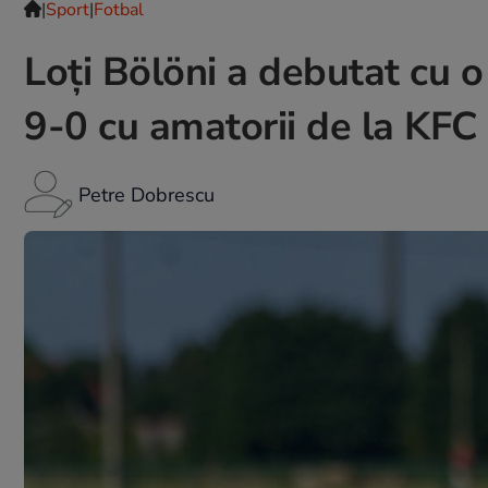
|
Sport
|
Fotbal
Loți Bölöni a debutat cu o
9-0 cu amatorii de la KF
Petre Dobrescu