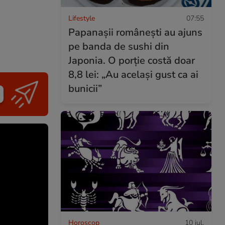
Lifestyle
07:55
Papanașii românești au ajuns
pe banda de sushi din
Japonia. O porție costă doar
8,8 lei: „Au același gust ca ai
bunicii”
Horoscop
10 iul.