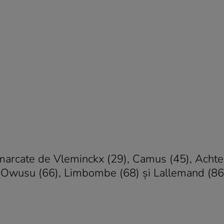
t marcate de Vleminckx (29), Camus (45), Achter
, Owusu (66), Limbombe (68) și Lallemand (86