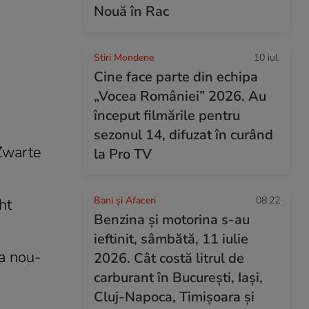
Nouă în Rac
Stiri Mondene
10 iul.
Cine face parte din echipa
„Vocea României” 2026. Au
început filmările pentru
sezonul 14, difuzat în curând
 Zwarte
la Pro TV
Bani și Afaceri
08:22
ht
Benzina și motorina s-au
ieftinit, sâmbătă, 11 iulie
a nou-
2026. Cât costă litrul de
carburant în București, Iași,
Cluj-Napoca, Timișoara și