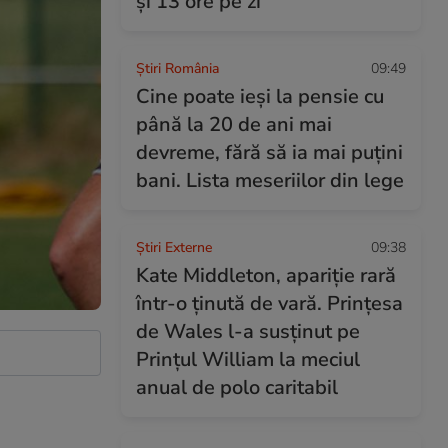
și 13 ore pe zi
Știri România
09:49
Cine poate ieși la pensie cu
până la 20 de ani mai
devreme, fără să ia mai puțini
bani. Lista meseriilor din lege
Știri Externe
09:38
Kate Middleton, apariție rară
într-o ținută de vară. Prințesa
de Wales l-a susținut pe
Prințul William la meciul
anual de polo caritabil