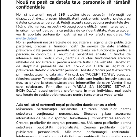
Nouă ne pasă ca datele tale personale să rămână
confidențiale
Politica de
Autori
confidențialitate
Noi și partenerii noștri
596
stocăm și/sau accesăm informații pe
dispozitivul dvs., precum identificatorii cookie unici pentru prelucrarea
datelor cu caracter personal. Puteți accepta sau gestiona preferințele dvs.
Ringier România
făcând clic mai jos, respectiv vă puteți opune utilizării unui interes legitim
în orice moment pe pagina cu politica de confidențialitate. Aceste alegeri
vor fi raportate partenerilor noștri și nu vă vor afecta navigarea.
Mai
Libertatea pentru
ELLE
Locuri de muncă
multe detalii
femei
Noi si partenerii nostri (retelele de socializare si agentiile de publicitate
Gazeta Sporturilor
Imobiliare.ro
partenere, precum si furnizorii nostri de servicii de date analitice)
Unica.ro
prelucram date pentru a permite website-ului sa functioneze, pentru a
Stiri mondene
Jobradar24
personaliza continutul si anunturile publicitare afisate in functie de
Program TV
interesele si/sau profilul dvs., pentru a va oferi functionalitati aferente
Calculator sarcina
Imoradar24
retelelor de socializare si pentru a analiza traficul pe website. Beneficiati
Avantaje
Ajută Copiii
Colecții Libertatea
de drepturile prevazute de art. 15-22 din GDPR in legatura cu
prelucrarea datelor cu caracter personal. Aceste drepturi pot fi exercitate
prin modalitatea indicata
aici
. Prin click pe “ACCEPT TOATE”, acceptati
Pariază responsabil! Decizia ONJN nr. 821/25.09.2025.
folosirea tuturor Tehnologiilor de tip Cookie, care implica inclusiv acceptul
dvs. cu privire la stocarea/accesarea informatiilor de catre Vendor-ii cu
Jocurile de noroc sunt interzise minorilor.
care colaboram. Prin click pe “VREAU SA MODIFIC SETARILE
INDIVIDUAL” puteti schimba preferintele in mod individual, mai putin
cele legate de cookie strict necesare pentru functionarea website-ului.
© 2026 Ringier Romania. Toate drepturile rezervate
Atât noi, cât și partenerii noștri prelucrăm datele pentru a oferi:
Măsurarea performanței reclamelor. Utilizarea profilurilor pentru
selectarea conținutului personalizat. Stocarea și/sau accesarea
informațiilor de pe un dispozitiv. Dezvoltarea și îmbunătățirea serviciilor.
Crearea profilurilor de conținut personalizat. Utilizarea profilurilor pentru
Actualizare preferințe cookies
selectarea publicității personalizate. Crearea profilurilor pentru
publicitate personalizată. Măsurarea performanței conținutului.
Înțelegerea publicului prin statistici sau combinații de date din surse