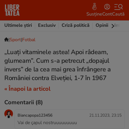
Susține
Cont
Caută
Ultimele știri
Exclusiv
Criză politică
Opinii
Intervi
|
Sport
|
Fotbal
„Luați vitaminele astea! Apoi râdeam,
glumeam”. Cum s-a petrecut „dopajul
invers” de la cea mai grea înfrângere a
României contra Elveției, 1-7 în 1967
« Înapoi la articol
Comentarii
(8)
Biancapopa123456
21.11.2023, 23:15
Vai de çapul nostruuuuuuuuu