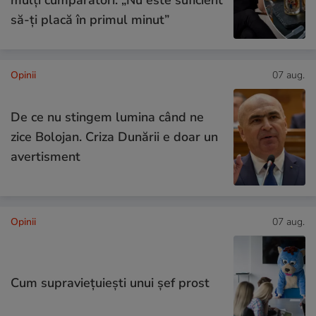
mulți cumpărători: „Nu este suficient
să-ți placă în primul minut”
Opinii
07 aug.
De ce nu stingem lumina când ne
zice Bolojan. Criza Dunării e doar un
avertisment
Opinii
07 aug.
Cum supraviețuiești unui șef prost