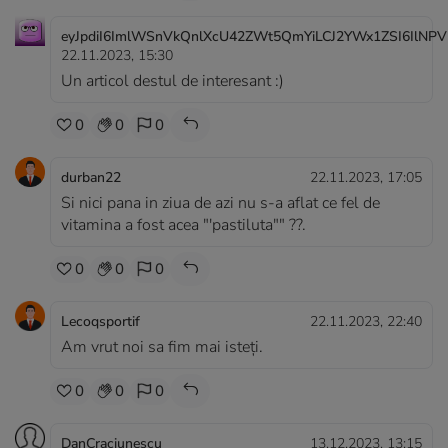
eyJpdiI6ImlWSnVkQnlXcU42ZWt5QmYiLCJ2YWx1ZSI6IlNPV
22.11.2023, 15:30
Un articol destul de interesant :)
0
0
0
durban22
22.11.2023, 17:05
Si nici pana in ziua de azi nu s-a aflat ce fel de
vitamina a fost acea "'pastiluta"" ??.
0
0
0
Lecoqsportif
22.11.2023, 22:40
Am vrut noi sa fim mai isteți.
0
0
0
DanCraciunescu
13.12.2023, 13:15