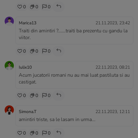
0
0
0
Marica13
21.11.2023, 23:42
Traiti din amintiri ?......traiti ba prezentu cu gandu la
viitor.
0
0
0
Iulix10
22.11.2023, 08:21
Acum jucatorii romani nu au mai luat pastiluta si au
castigat.
0
0
0
Simona.T
22.11.2023, 12:11
amintiri triste, sa le lasam in urma...
0
0
0