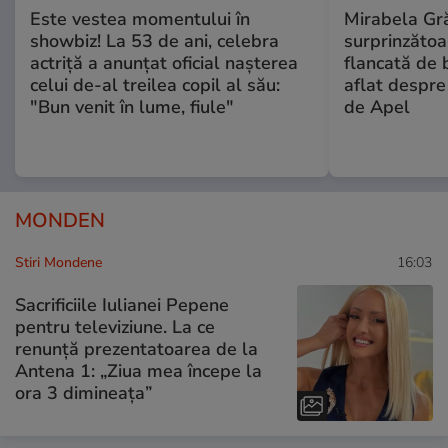
Este vestea momentului în
Mirabela Gră
showbiz! La 53 de ani, celebra
surprinzătoar
actriță a anunțat oficial nașterea
flancată de 
celui de-al treilea copil al său:
aflat despre
"Bun venit în lume, fiule"
de Apel
MONDEN
Stiri Mondene
16:03
Sacrificiile Iulianei Pepene
pentru televiziune. La ce
renunță prezentatoarea de la
Antena 1: „Ziua mea începe la
ora 3 dimineața”