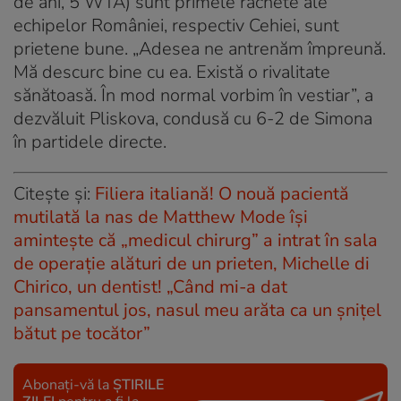
de ani, 5 WTA) sunt primele rachete ale
echipelor României, respectiv Cehiei, sunt
prietene bune. „Adesea ne antrenăm împreună.
Mă descurc bine cu ea. Există o rivalitate
sănătoasă. În mod normal vorbim în vestiar”, a
dezvăluit Pliskova, condusă cu 6-2 de Simona
în partidele directe.
Citește și:
Filiera italiană! O nouă pacientă
mutilată la nas de Matthew Mode își
amintește că „medicul chirurg” a intrat în sala
de operație alături de un prieten, Michelle di
Chirico, un dentist! „Când mi-a dat
pansamentul jos, nasul meu arăta ca un şniţel
bătut pe tocător”
Abonați-vă la
ȘTIRILE