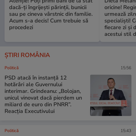
Atenție! Poți primi bani de la stat
Dieta Melan
dacă-ți îngrijești părinții, bunicii
oricine! Regi
sau pe cineva vârstnic din familie.
urmează zilni
Acum s-a decis! Cum trebuie să
specialiști! 
procedezi
fiecare zi și 
acestui stil 
ȘTIRI ROMÂNIA
Politică
15:56
PSD atacă în instanță 12
hotărâri ale Guvernului
interimar. Grindeanu: „Bolojan,
unicul vinovat dacă pierdem un
miliard de euro din PNRR”.
Reacția Executivului
Politică
15:43