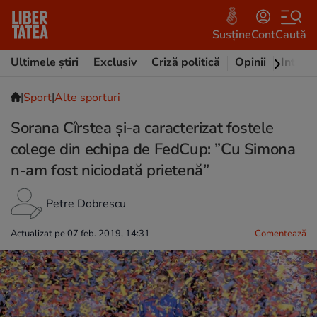
Susține
Cont
Caută
Ultimele știri
Exclusiv
Criză politică
Opinii
Intervi
|
Sport
|
Alte sporturi
Sorana Cîrstea și-a caracterizat fostele
colege din echipa de FedCup: ”Cu Simona
n-am fost niciodată prietenă”
Petre Dobrescu
Actualizat pe 07 feb. 2019, 14:31
Comentează