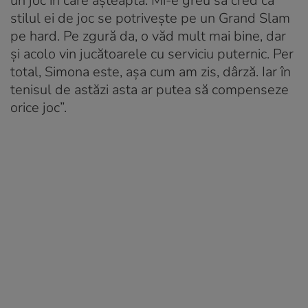
un joc în care așteaptă. Mi-e greu să cred că
stilul ei de joc se potrivește pe un Grand Slam
pe hard. Pe zgură da, o văd mult mai bine, dar
și acolo vin jucătoarele cu serviciu puternic. Per
total, Simona este, așa cum am zis, dârză. Iar în
tenisul de astăzi asta ar putea să compenseze
orice joc”.