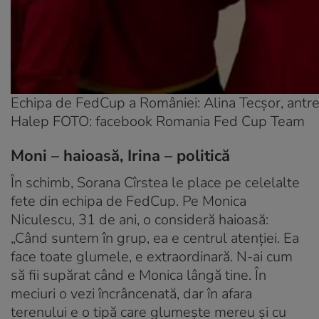
Echipa de FedCup a României: Alina Tecșor, antr
Halep FOTO: facebook Romania Fed Cup Team
Moni – haioasă, Irina – politică
În schimb, Sorana Cîrstea le place pe celelalte
fete din echipa de FedCup. Pe Monica
Niculescu, 31 de ani, o consideră haioasă:
„Când suntem în grup, ea e centrul atenției. Ea
face toate glumele, e extraordinară. N-ai cum
să fii supărat când e Monica lângă tine. În
meciuri o vezi încrâncenată, dar în afara
terenului e o tipă care glumește mereu și cu