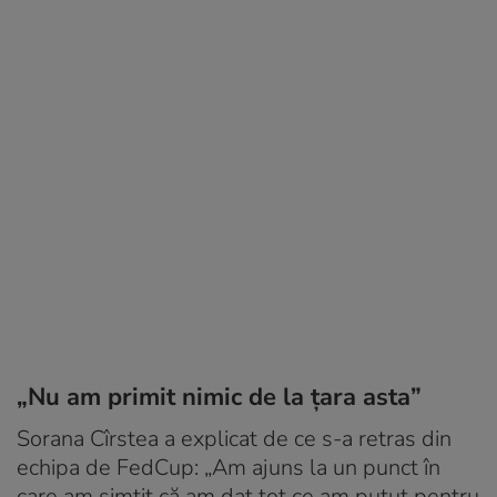
„Nu am primit nimic de la țara asta”
Sorana Cîrstea a explicat de ce s-a retras din
echipa de FedCup: „Am ajuns la un punct în
care am simțit că am dat tot ce am putut pentru