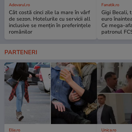
Adevarul.ro
Fanatik.ro
Cât costă cinci zile la mare în vârf
Gigi Becali,
de sezon. Hotelurile cu servicii all
euro înainte
inclusive se mențin în preferințele
Ce mega-afac
românilor
patronul FC
PARTENERI
Elle.ro
Unica.ro