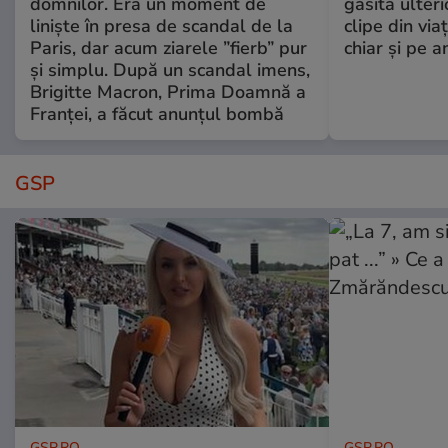
domnilor. Era un moment de
găsită ulter
liniște în presa de scandal de la
clipe din via
Paris, dar acum ziarele ”fierb” pur
chiar și pe a
și simplu. După un scandal imens,
Brigitte Macron, Prima Doamnă a
Franței, a făcut anunțul bombă
GSP
GSP.RO
GSP.RO