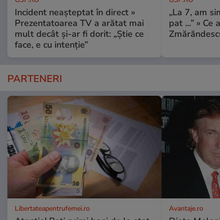
Incident neașteptat în direct »
„La 7, am si
Prezentatoarea TV a arătat mai
pat ...” » Ce 
mult decât și-ar fi dorit: „Știe ce
Zmărăndescu
face, e cu intenție”
PARTENERI
Libertateapentrufemei.ro
Avantaje.ro