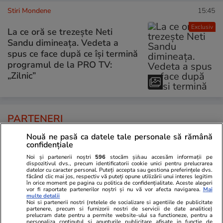
Stiri Mondene
15:45
Exclusiv
La ce oră se trezește Neti
Sandu dimineața. Vedeta a
spus ce face după ce își termină
programul de la PRO TV:
„Zilnic”
PARTENERI
Nouă ne pasă ca datele tale personale să rămână
confidențiale
Noi și partenerii noștri
596
stocăm și/sau accesăm informații pe
dispozitivul dvs., precum identificatorii cookie unici pentru prelucrarea
datelor cu caracter personal. Puteți accepta sau gestiona preferințele dvs.
făcând clic mai jos, respectiv vă puteți opune utilizării unui interes legitim
în orice moment pe pagina cu politica de confidențialitate. Aceste alegeri
vor fi raportate partenerilor noștri și nu vă vor afecta navigarea.
Mai
multe detalii
Noi si partenerii nostri (retelele de socializare si agentiile de publicitate
partenere, precum si furnizorii nostri de servicii de date analitice)
prelucram date pentru a permite website-ului sa functioneze, pentru a
personaliza continutul si anunturile publicitare afisate in functie de