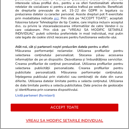
interesele si/sau profilul dvs., pentru a va oferi functionalitati aferente
retelelor de socializare si pentru a analiza traficul pe website. Beneficiati
de drepturile prevazute de art. 15-22 din GDPR in legatura cu
prelucrarea datelor cu caracter personal. Aceste drepturi pot fi exercitate
TVMania.ro
ObservatorNews
prin modalitatea indicata
aici
. Prin click pe “ACCEPT TOATE”, acceptati
A rupt tăcerea fără nicio rușine!
Stațiunea de
folosirea tuturor Tehnologiilor de tip Cookie, care implica inclusiv acceptul
dvs. cu privire la stocarea/accesarea informatiilor de catre Vendor-ii cu
Daniela Crudu spune totul despre
unde iarba ș
care colaboram. Prin click pe “VREAU SA MODIFIC SETARILE
INDIVIDUAL” puteti schimba preferintele in mod individual, mai putin
activitatea ei de pe platformele
să crească d
cele legate de cookie strict necesare pentru functionarea website-ului.
pentru adulți: „Fac ce vreau, e
Atât noi, cât și partenerii noștri prelucrăm datele pentru a oferi:
wow!”
Măsurarea performanței reclamelor. Utilizarea profilurilor pentru
selectarea conținutului personalizat. Stocarea și/sau accesarea
informațiilor de pe un dispozitiv. Dezvoltarea și îmbunătățirea serviciilor.
Crearea profilurilor de conținut personalizat. Utilizarea profilurilor pentru
selectarea publicității personalizate. Crearea profilurilor pentru
publicitate personalizată. Măsurarea performanței conținutului.
Înțelegerea publicului prin statistici sau combinații de date din surse
PARTENERI
diferite. Utilizarea datelor limitate pentru a selecta conținutul. Utilizarea
de date limitate pentru a selecta publicitatea. Date precise de geolocație
și identificarea prin scanarea dispozitivului.
Listă parteneri (furnizori)
ACCEPT TOATE
VREAU SA MODIFIC SETARILE INDIVIDUAL